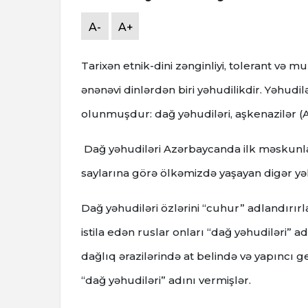
A-
A+
Tarixən etnik-dini zənginliyi, tolerant və 
ənənəvi dinlərdən biri yəhudilikdir. Yəhud
olunmuşdur: dağ yəhudiləri, aşkenazilər (A
Dağ yəhudiləri Azərbaycanda ilk məskunl
saylarına görə ölkəmizdə yaşayan digər yəh
Dağ yəhudiləri özlərini “cuhur” adlandırırla
istila edən ruslar onları “dağ yəhudiləri” a
dağlıq ərazilərində at belində və yapıncı 
“dağ yəhudiləri” adını vermişlər.