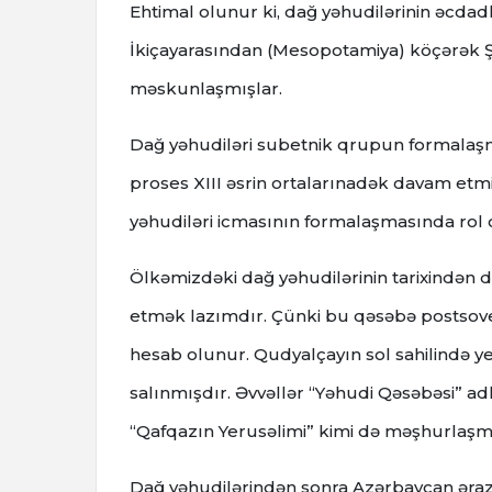
Ehtimal olunur ki, dağ yəhudilərinin əcdadl
İkiçayarasından (Mesopotamiya) köçərək 
məskunlaşmışlar.
Dağ yəhudiləri subetnik qrupun formalaşma
proses XIII əsrin ortalarınadək davam etm
yəhudiləri icmasının formalaşmasında rol 
Ölkəmizdəki dağ yəhudilərinin tarixində
etmək lazımdır. Çünki bu qəsəbə postsov
hesab olunur. Qudyalçayın sol sahilində 
salınmışdır. Əvvəllər “Yəhudi Qəsəbəsi” a
“Qafqazın Yerusəlimi” kimi də məşhurlaşm
Dağ yəhudilərindən sonra Azərbaycan əra