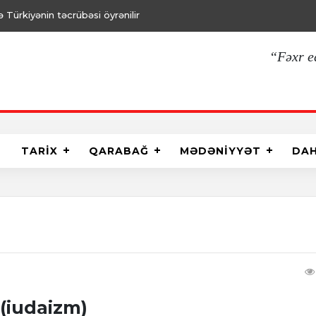
Türkiyənin təcrübəsi öyrənilir
“Fəxr e
TARİX
QARABAĞ
MƏDƏNİYYƏT
DA
(iudaizm)