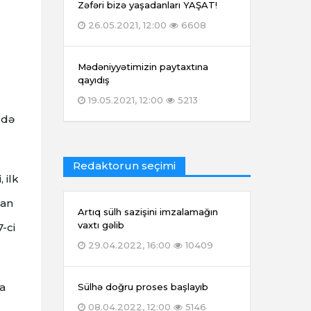
Zəfəri bizə yaşadanları YAŞAT!
26.05.2021, 12:00
6608
Mədəniyyətimizin paytaxtına
qayıdış
19.05.2021, 12:00
5213
rdə
Redaktorun seçimi
 ilk
nan
Artıq sülh sazişini imzalamağın
vaxtı gəlib
-ci
29.04.2022, 16:00
10409
ya
Sülhə doğru proses başlayıb
08.04.2022, 12:00
5146