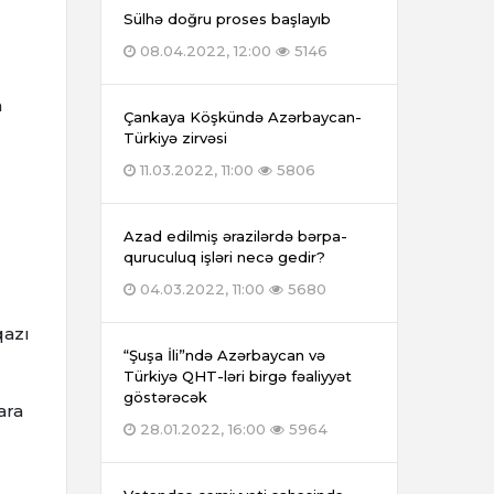
Sülhə doğru proses başlayıb
08.04.2022, 12:00
5146
n
Çankaya Köşkündə Azərbaycan-
Türkiyə zirvəsi
11.03.2022, 11:00
5806
Azad edilmiş ərazilərdə bərpa-
quruculuq işləri necə gedir?
04.03.2022, 11:00
5680
qazı
“Şuşa İli”ndə Azərbaycan və
Türkiyə QHT-ləri birgə fəaliyyət
göstərəcək
ara
28.01.2022, 16:00
5964