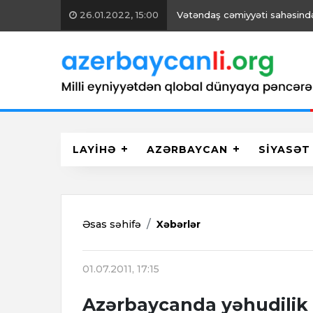
26.01.2022, 15:00
Vətəndaş cəmiyyəti sahəsində 
LAYİHƏ
AZƏRBAYCAN
SİYASƏT
Əsas səhifə
Xəbərlər
01.07.2011, 17:15
Azərbaycanda yəhudilik 