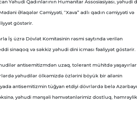
aycan Yəhudi Qadınlarının Humanitar Assosiasiyası, yəhudi d
” Mədəni Əlaqələr Cəmiyyəti, “Xava” adlı qadın cəmiyyəti və
iyyət göstərir.
a İş üzrə Dövlət Komitəsinin rəsmi saytında verilən
i sinaqoq və səkkiz yəhudi dini icması fəaliyyət göstərir.
udilər antisemitizmdən uzaq, tolerant mühitdə yaşayırlar
vrlərdə yəhudilər ölkəmizdə özlərini böyük bir ailənin
yada antisemitizmin tüğyan etdiyi dövrlərdə belə Azərbay
ksinə, yəhudi mənşəli həmvətənlərimiz dostluq, həmrəylik