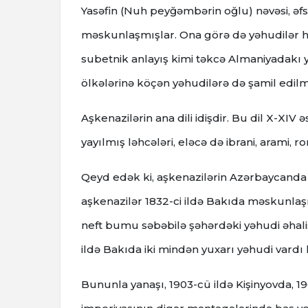
Yasəfin (Nuh peyğəmbərin oğlu) nəvəsi, əf
məskunlaşmışlar. Ona görə də yəhudilər h
subetnik anlayış kimi təkcə Almaniyadakı y
ölkələrinə köçən yəhudilərə də şamil edilmi
Aşkenazilərin ana dili idişdir. Bu dil X-XIV
yayılmış ləhcələri, eləcə də ibrani, arami, 
Qeyd edək ki, aşkenazilərin Azərbaycanda 
aşkenazilər 1832-ci ildə Bakıda məskunlaşm
neft bumu səbəbilə şəhərdəki yəhudi əhalis
ildə Bakıda iki mindən yuxarı yəhudi vardı ki
Bununla yanaşı, 1903-cü ildə Kişinyovda, 1