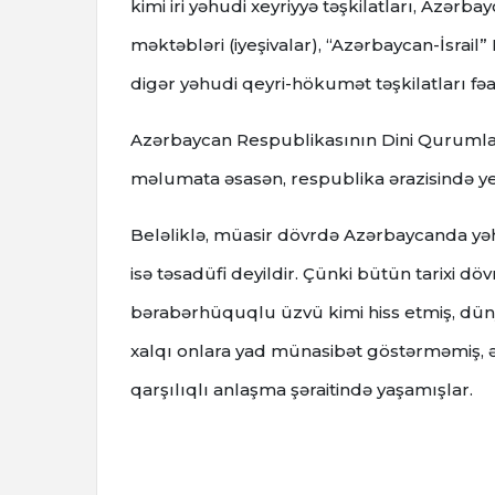
kimi iri yəhudi xeyriyyə təşkilatları, Azərb
məktəbləri (iyeşivalar), “Azərbaycan-İsrail
digər yəhudi qeyri-hökumət təşkilatları fəal
Azərbaycan Respublikasının Dini Qurumlarl
məlumata əsasən, respublika ərazisində yedd
Beləliklə, müasir dövrdə Azərbaycanda yəh
isə təsadüfi deyildir. Çünki bütün tarixi dö
bərabərhüquqlu üzvü kimi hiss etmiş, dün
xalqı onlara yad münasibət göstərməmiş, ə
qarşılıqlı anlaşma şəraitində yaşamışlar.