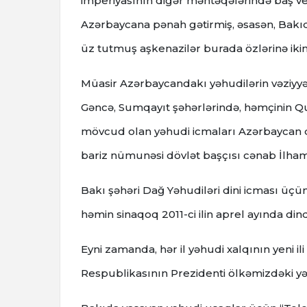
imperiyasının digər məntəqələrində baş ver
Azərbaycana pənah gətirmiş, əsasən, Bakı
üz tutmuş aşkenazilər burada özlərinə ikin
Müasir Azərbaycandakı yəhudilərin vəziyyət
Gəncə, Sumqayıt şəhərlərində, həmçinin Q
mövcud olan yəhudi icmaları Azərbaycan d
bariz nümunəsi dövlət başçısı cənab İlham
Bakı şəhəri Dağ Yəhudiləri dini icması üçün
həmin sinaqoq 2011-ci ilin aprel ayında dinda
Eyni zamanda, hər il yəhudi xalqının yeni i
Respublikasının Prezidenti ölkəmizdəki yə