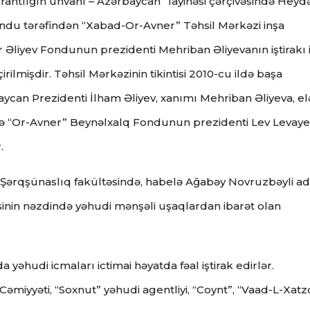
antlığın ünvanı – Azərbaycan” layihəsi çərçivəsində Heyd
ndu tərəfindən “Xabad-Or-Avner” Təhsil Mərkəzi inşa
Əliyev Fondunun prezidenti Mehriban Əliyevanın iştirakı i
mişdir. Təhsil Mərkəzinin tikintisi 2010-cu ildə başa
aycan Prezidenti İlham Əliyev, xanımı Mehriban Əliyeva, e
və “Or-Avner” Beynəlxalq Fondunun prezidenti Lev Levaye
.
 Şərqşünaslıq fakültəsində, habelə Ağabəy Novruzbəyli ad
nin nəzdində yəhudi mənşəli uşaqlardan ibarət olan
əhudi icmaları ictimai həyatda fəal iştirak edirlər.
miyyəti, “Soxnut” yəhudi agentliyi, “Coynt”, “Vaad-L-Xatz