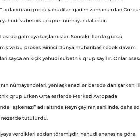
sraeli” adlandıran gürcü yəhudiləri qədim zamanlardan Gürcü
an yəhudi subetnik qrupun nümayəndələridir.
I əsrdə gəlməyə başlamışlar. Sonrakı illərdə gürcü
əşmiş və bu proses Birinci Dünya müharibəsinədək davam
ri sayca ən kiçik yəhudi subetnik qrup sayılır. Onlar əsa
ın nümayəndələri, yəni aşkenazilər barədə danışarkən, il
tnik qrup Erkən Orta əsrlərdə Mərkəzi Avropada
nda “aşkenazi” adı altında Reyn çayının sahilində, daha so
r nəzərdə tutulurdu.
yaya verdikləri addan törəmişdir. Yəhudi ənənəsinə görə,