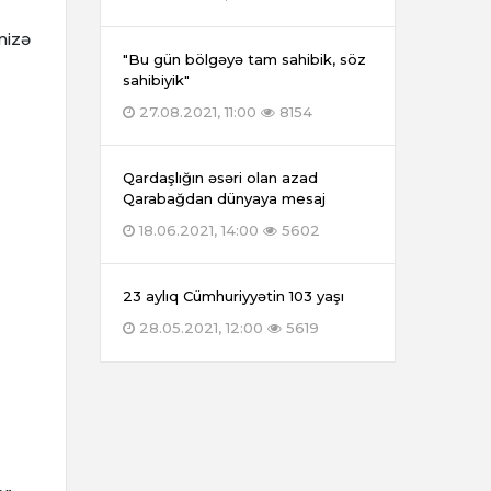
mizə
"Bu gün bölgəyə tam sahibik, söz
sahibiyik"
27.08.2021, 11:00
8154
Qardaşlığın əsəri olan azad
Qarabağdan dünyaya mesaj
18.06.2021, 14:00
5602
23 aylıq Cümhuriyyətin 103 yaşı
28.05.2021, 12:00
5619