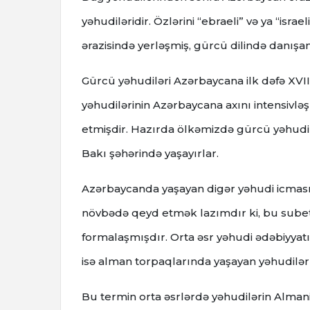
yəhudiləridir. Özlərini “ebraeli” və ya “i
ərazisində yerləşmiş, gürcü dilində danış
Gürcü yəhudiləri Azərbaycana ilk dəfə XVII
yəhudilərinin Azərbaycana axını intensivl
etmişdir. Hazırda ölkəmizdə gürcü yəhudilə
Bakı şəhərində yaşayırlar.
Azərbaycanda yaşayan digər yəhudi icmasın
növbədə qeyd etmək lazımdır ki, bu sube
formalaşmışdır. Orta əsr yəhudi ədəbiyyatı
isə alman torpaqlarında yaşayan yəhudilə
Bu termin orta əsrlərdə yəhudilərin Almani