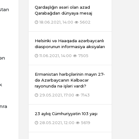
Qardaşlığın əsəri olan azad
stan
Qarabağdan dünyaya mesaj
18.06.2021, 14:00
5602
Helsinki və Haaqada azərbaycanlı
diasporunun informasiya aksiyaları
11.06.2021, 14:00
7505
sən
Ermənistan hərbçilərinin mayın 27-
də Azərbaycanın Kəlbəcər
k
rayonunda nə işləri vardı?
29.05.2021, 17:00
7143
nra
23 aylıq Cümhuriyyətin 103 yaşı
28.05.2021, 12:00
5619