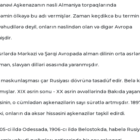
sanəvi Aşkenazanın nəsli Almaniya torpaqlarında
əmin ölkəyə bu adı vermişlər. Zaman keçdikcə bu termin
əhudilərə deyil, onların nəslindən olan və digər Avropa
şdir.
 əsrlərdə Mərkəzi və Şərqi Avropada alman dilinin orta əsrlə
roman, slavyan dilləri əsasında yaranmışdır.
məskunlaşması çar Rusiyası dövrünə təsadüf edir. Belə ki,
ışlar. XIX əsrin sonu - XX əsrin əvvəllərində Bakıda yaşa
inin, o cümlədən aşkenazilərin sayı sürətlə artmışdır. 1897
, onların da əksər hissəsini aşkenazilər təşkil edirdi.
905-ci ildə Odessada, 1906-cı ildə Belostokda, habelə Rusi