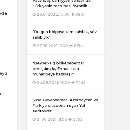
Vətəndaş cəmiyyəti sahəsində
Türkiyənin təcrübəsi öyrənilir
nda
26.01.2022, 15:00
5851
"Bu gün bölgəyə tam sahibik, söz
sahibiyik"
27.08.2021, 11:00
8154
"Beynəlxalq birliyi xəbərdar
etmişdim ki, Ermənistan
qeyd
müharibəyə hazırlaşır"
24.08.2021, 19:00
7443
r
ə
Şuşa Bəyannaməsi Azərbaycan və
Türkiyə diasporları üçün Yol
Xəritəsidir
21.06.2021, 11:00
5753