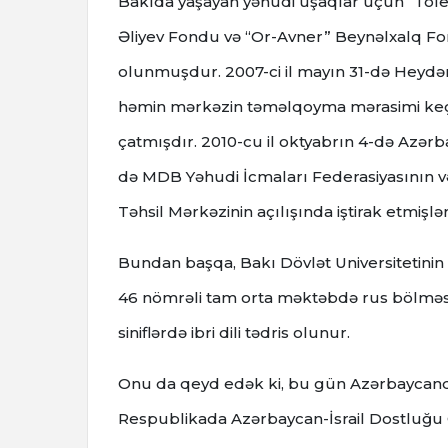
Bakıda yaşayan yəhudi uşaqlar üçün “Toler
Əliyev Fondu və “Or-Avner” Beynəlxalq Fo
olunmuşdur. 2007-ci il mayın 31-də Heydər 
həmin mərkəzin təməlqoyma mərasimi keçiril
çatmışdır. 2010-cu il oktyabrın 4-də Azərb
də MDB Yəhudi İcmaları Federasiyasının 
Təhsil Mərkəzinin açılışında iştirak etmişlər
Bundan başqa, Bakı Dövlət Universitetinin
46 nömrəli tam orta məktəbdə rus bölməsi
siniflərdə ibri dili tədris olunur.
Onu da qeyd edək ki, bu gün Azərbaycanda y
Respublikada Azərbaycan-İsrail Dostluğu Cə