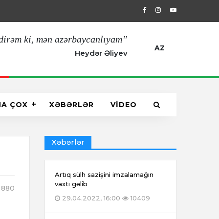
29.04.2022, 16:00
Artıq sülh sazişin
dirəm ki, mən azərbaycanlıyam”
AZ
Heydər Əliyev
HA ÇOX
XƏBƏRLƏR
VİDEO
Xəbərlər
Artıq sülh sazişini imzalamağın
vaxtı gəlib
880
29.04.2022, 16:00
10409