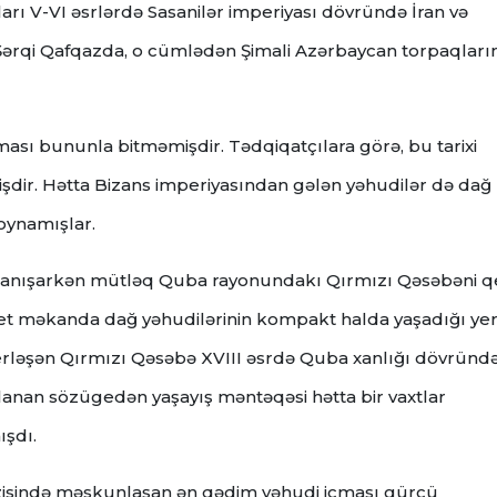
arı V-VI əsrlərdə Sasanilər imperiyası dövründə İran və
Şərqi Qafqazda, o cümlədən Şimali Azərbaycan torpaqları
sı bununla bitməmişdir. Tədqiqatçılara görə, bu tarixi
işdir. Hətta Bizans imperiyasından gələn yəhudilər də dağ
oynamışlar.
n danışarkən mütləq Quba rayonundakı Qırmızı Qəsəbəni 
et məkanda dağ yəhudilərinin kompakt halda yaşadığı ye
yerləşən Qırmızı Qəsəbə XVIII əsrdə Quba xanlığı dövründ
dlanan sözügedən yaşayış məntəqəsi hətta bir vaxtlar
ışdı.
zisində məskunlaşan ən qədim yəhudi icması gürcü