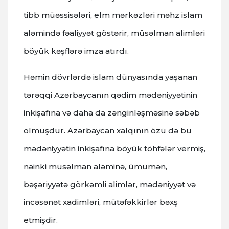
tibb müəssisələri, elm mərkəzləri məhz islam
aləmində fəaliyyət göstərir, müsəlman alimləri
böyük kəşflərə imza atırdı.
Həmin dövrlərdə islam dünyasında yaşanan
tərəqqi Azərbaycanın qədim mədəniyyətinin
inkişafına və daha da zənginləşməsinə səbəb
olmuşdur. Azərbaycan xalqının özü də bu
mədəniyyətin inkişafına böyük töhfələr vermiş,
nəinki müsəlman aləminə, ümumən,
bəşəriyyətə görkəmli alimlər, mədəniyyət və
incəsənət xadimləri, mütəfəkkirlər bəxş
etmişdir.