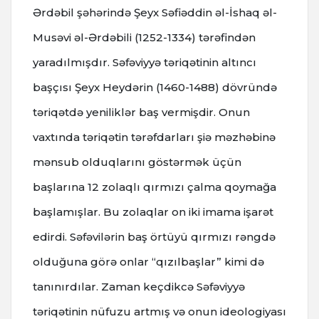
Ərdəbil şəhərində Şeyx Səfiəddin əl-İshaq əl-
Musəvi əl-Ərdəbili (1252-1334) tərəfindən
yaradılmışdır. Səfəviyyə təriqətinin altıncı
başçısı Şeyx Heydərin (1460-1488) dövründə
təriqətdə yeniliklər baş vermişdir. Onun
vaxtında təriqətin tərəfdarları şiə məzhəbinə
mənsub olduqlarını göstərmək üçün
başlarına 12 zolaqlı qırmızı çalma qoymağa
başlamışlar. Bu zolaqlar on iki imama işarət
edirdi. Səfəvilərin baş örtüyü qırmızı rəngdə
olduğuna görə onlar “qızılbaşlar” kimi də
tanınırdılar. Zaman keçdikcə Səfəviyyə
təriqətinin nüfuzu artmış və onun ideologiyası