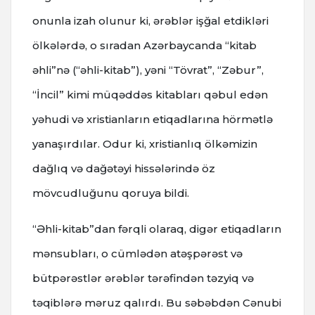
onunla izah olunur ki, ərəblər işğal etdikləri
ölkələrdə, o sıradan Azərbaycanda “kitab
əhli”nə (“əhli-kitab”), yəni “Tövrat”, “Zəbur”,
“İncil” kimi müqəddəs kitabları qəbul edən
yəhudi və xristianların etiqadlarına hörmətlə
yanaşırdılar. Odur ki, xristianlıq ölkəmizin
dağlıq və dağətəyi hissələrində öz
mövcudluğunu qoruya bildi.
“Əhli-kitab”dan fərqli olaraq, digər etiqadların
mənsubları, o cümlədən atəşpərəst və
bütpərəstlər ərəblər tərəfindən təzyiq və
təqiblərə məruz qalırdı. Bu səbəbdən Cənubi