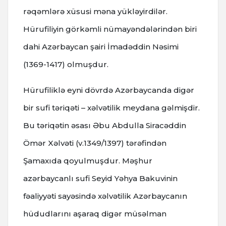
rəqəmlərə xüsusi məna yükləyirdilər.
Hürufiliyin görkəmli nümayəndələrindən biri
dahi Azərbaycan şairi İmadəddin Nəsimi
(1369-1417) olmuşdur.
Hürufiliklə eyni dövrdə Azərbaycanda digər
bir sufi təriqəti – xəlvətilik meydana gəlmişdir.
Bu təriqətin əsası Əbu Abdulla Siracəddin
Ömər Xəlvəti (v.1349/1397) tərəfindən
Şamaxıda qoyulmuşdur. Məşhur
azərbaycanlı sufi Seyid Yəhya Bakuvinin
fəaliyyəti sayəsində xəlvətilik Azərbaycanın
hüdudlarını aşaraq digər müsəlman