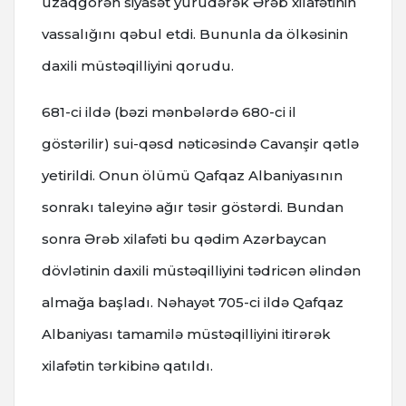
uzaqgörən siyasət yürüdərək Ərəb xilafətinin
vassalığını qəbul etdi. Bununla da ölkəsinin
daxili müstəqilliyini qorudu.
681-ci ildə (bəzi mənbələrdə 680-ci il
göstərilir) sui-qəsd nəticəsində Cavanşir qətlə
yetirildi. Onun ölümü Qafqaz Albaniyasının
sonrakı taleyinə ağır təsir göstərdi. Bundan
sonra Ərəb xilafəti bu qədim Azərbaycan
dövlətinin daxili müstəqilliyini tədricən əlindən
almağa başladı. Nəhayət 705-ci ildə Qafqaz
Albaniyası tamamilə müstəqilliyini itirərək
xilafətin tərkibinə qatıldı.