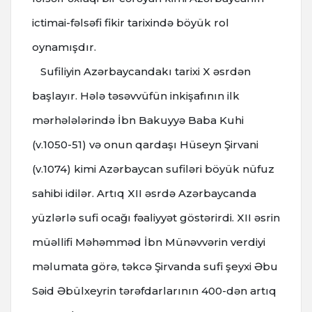
ictimai-fəlsəfi fikir tarixində böyük rol
oynamışdır.
Sufiliyin Azərbaycandakı tarixi X əsrdən
başlayır. Hələ təsəvvüfün inkişafının ilk
mərhələlərində İbn Bakuyyə Baba Kuhi
(v.1050-51) və onun qardaşı Hüseyn Şirvani
(v.1074) kimi Azərbaycan sufiləri böyük nüfuz
sahibi idilər. Artıq XII əsrdə Azərbaycanda
yüzlərlə sufi ocağı fəaliyyət göstərirdi. XII əsrin
müəllifi Məhəmməd İbn Münəvvərin verdiyi
məlumata görə, təkcə Şirvanda sufi şeyxi Əbu
Səid Əbülxeyrin tərəfdarlarının 400-dən artıq