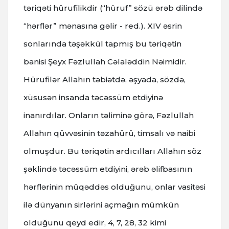
təriqəti hürufilikdir (“hüruf” sözü ərəb dilində
“hərflər” mənasına gəlir - red.). XIV əsrin
sonlarında təşəkkül tapmış bu təriqətin
banisi Şeyx Fəzlullah Cəlaləddin Nəimidir.
Hürufilər Allahın təbiətdə, əşyada, sözdə,
xüsusən insanda təcəssüm etdiyinə
inanırdılar. Onların təliminə görə, Fəzlullah
Allahın qüvvəsinin təzahürü, timsalı və naibi
olmuşdur. Bu təriqətin ardıcılları Allahın söz
şəklində təcəssüm etdiyini, ərəb əlifbasının
hərflərinin müqəddəs olduğunu, onlar vasitəsi
ilə dünyanın sirlərini açmağın mümkün
olduğunu qeyd edir, 4, 7, 28, 32 kimi