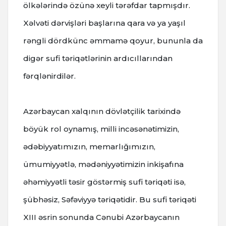
ölkələrində özünə xeyli tərəfdar tapmışdır.
Xəlvəti dərvişləri başlarına qara və ya yaşıl
rəngli dördkünc əmmamə qoyur, bununla da
digər sufi təriqətlərinin ardıcıllarından
fərqlənirdilər.
Azərbaycan xalqının dövlətçilik tarixində
böyük rol oynamış, milli incəsənətimizin,
ədəbiyyatımızın, memarlığımızın,
ümumiyyətlə, mədəniyyətimizin inkişafına
əhəmiyyətli təsir göstərmiş sufi təriqəti isə,
şübhəsiz, Səfəviyyə təriqətidir. Bu sufi təriqəti
XIII əsrin sonunda Сənubi Azərbaycanın