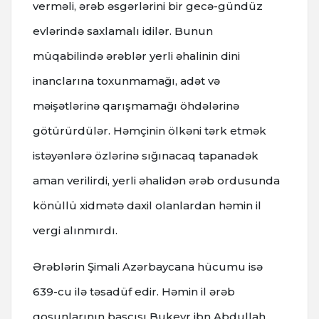
verməli, ərəb əsgərlərini bir gecə-gündüz
evlərində saxlamalı idilər. Bunun
müqabilində ərəblər yerli əhalinin dini
inanclarına toxunmamağı, adət və
məişətlərinə qarışmamağı öhdələrinə
götürürdülər. Həmçinin ölkəni tərk etmək
istəyənlərə özlərinə sığınacaq tapanadək
aman verilirdi, yerli əhalidən ərəb ordusunda
könüllü xidmətə daxil olanlardan həmin il
vergi alınmırdı.
Ərəblərin Şimali Azərbaycana hücumu isə
639-cu ilə təsadüf edir. Həmin il ərəb
qoşunlarının başçısı Bukeyr ibn Abdullah