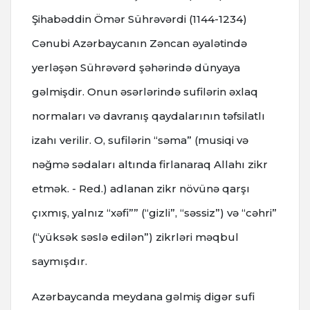
Şihabəddin Ömər Sührəvərdi (1144-1234)
Cənubi Azərbaycanın Zəncan əyalətində
yerləşən Sührəvərd şəhərində dünyaya
gəlmişdir. Onun əsərlərində sufilərin əxlaq
normaları və davranış qaydalarının təfsilatlı
izahı verilir. O, sufilərin “səma” (musiqi və
nəğmə sədaları altında firlanaraq Allahı zikr
etmək. - Red.) adlanan zikr növünə qarşı
çıxmış, yalnız “xəfi”” (“gizli”, “səssiz”) və “cəhri”
(“yüksək səslə edilən”) zikrləri məqbul
saymışdır.
Azərbaycanda meydana gəlmiş digər sufi