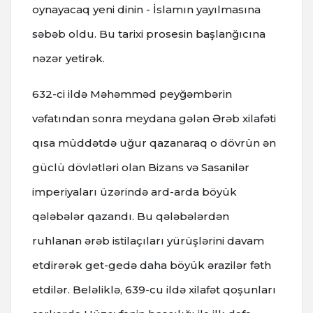
oynayacaq yeni dinin - İslamın yayılmasına
səbəb oldu. Bu tarixi prosesin başlanğıcına
nəzər yetirək.
632-ci ildə Məhəmməd peyğəmbərin
vəfatından sonra meydana gələn Ərəb xilafəti
qısa müddətdə uğur qazanaraq o dövrün ən
güclü dövlətləri olan Bizans və Sasanilər
imperiyaları üzərində ard-arda böyük
qələbələr qazandı. Bu qələbələrdən
ruhlanan ərəb istilaçıları yürüşlərini davam
etdirərək get-gedə daha böyük ərazilər fəth
etdilər. Beləliklə, 639-cu ildə xilafət qoşunları