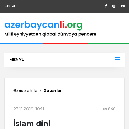
EN
RU
MENYU
Əsas səhifə
Xəbərlər
23.11.2019, 10:11
846
İslam dini