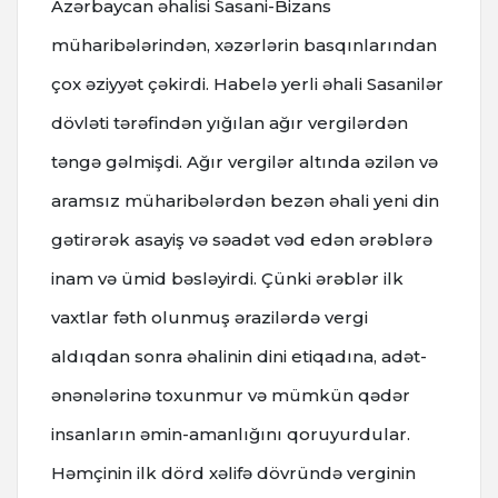
Azərbaycan əhalisi Sasani-Bizans
müharibələrindən, xəzərlərin basqınlarından
çox əziyyət çəkirdi. Habelə yerli əhali Sasanilər
dövləti tərəfindən yığılan ağır vergilərdən
təngə gəlmişdi. Ağır vergilər altında əzilən və
aramsız müharibələrdən bezən əhali yeni din
gətirərək asayiş və səadət vəd edən ərəblərə
inam və ümid bəsləyirdi. Çünki ərəblər ilk
vaxtlar fəth olunmuş ərazilərdə vergi
aldıqdan sonra əhalinin dini etiqadına, adət-
ənənələrinə toxunmur və mümkün qədər
insanların əmin-amanlığını qoruyurdular.
Həmçinin ilk dörd xəlifə dövründə verginin