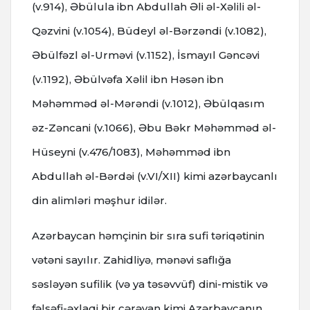
(v.914), Əbülulа ibn Аbdullаh Əli əl-Хəlili əl-
Qəzvini (v.1054), Büdeyl əl-Bərzəndi (v.1082),
Əbülfəzl əl-Urməvi (v.1152), İsmayıl Gəncəvi
(v.1192), Əbülvəfa Xəlil ibn Həsən ibn
Məhəmməd əl-Mərəndi (v.1012), Əbülqasım
əz-Zəncani (v.1066), Əbu Bəkr Məhəmməd əl-
Hüseyni (v.476/1083), Məhəmməd ibn
Abdullah əl-Bərdəi (v.VI/XII) kimi azərbaycanlı
din alimləri məşhur idilər.
Azərbaycan həmçinin bir sıra sufi təriqətinin
vətəni sayılır. Zahidliyə, mənəvi saflığa
səsləyən sufilik (və ya təsəvvüf) dini-mistik və
fəlsəfi-əxlaqi bir cərəyan kimi Azərbaycanın