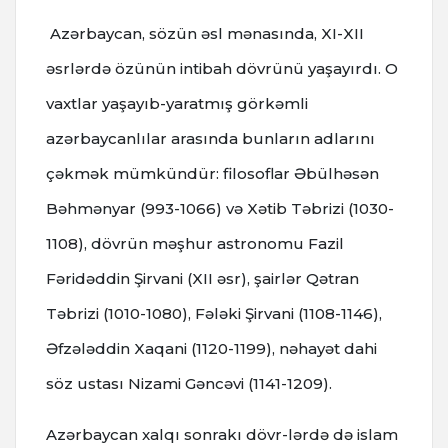
Azərbaycan, sözün əsl mənasında, XI-XII
əsrlərdə özünün intibah dövrünü yaşayırdı. O
vaxtlar yaşayıb-yaratmış görkəmli
azərbaycanlılar arasında bunların adlarını
çəkmək mümkündür: filosoflar Əbülhəsən
Bəhmənyar (993-1066) və Xətib Təbrizi (1030-
1108), dövrün məşhur astronomu Fazil
Fəridəddin Şirvani (XII əsr), şairlər Qətran
Təbrizi (1010-1080), Fələki Şirvani (1108-1146),
Əfzələddin Xaqani (1120-1199), nəhayət dahi
söz ustası Nizami Gəncəvi (1141-1209).
Azərbaycan xalqı sonrakı dövr-lərdə də islam