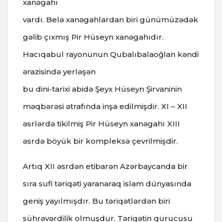
xanəgahı
vardı. Belə xanəgahlardan biri günümüzədək
gəlib çıxmış Pir Hüseyn xanəgahıdır.
Hacıqabul rayonunun Qubalıbalaoğlan kəndi
ərazisində yerləşən
bu dini-tarixi abidə Şeyx Hüseyn Şirvaninin
məqbərəsi ətrafında inşa edilmişdir. XI – XII
əsrlərdə tikilmiş Pir Hüseyn xanəgahı XIII
əsrdə böyük bir kompleksə çevrilmişdir.
Artıq XII əsrdən etibarən Azərbaycanda bir
sıra sufi təriqəti yaranaraq islam dünyasında
geniş yayılmışdır. Bu təriqətlərdən biri
sührəvərdilik olmuşdur. Təriqətin qurucusu