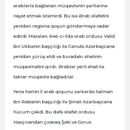
ərəblərlə bağlanan müqavilənin şərtlərinə
riayət etmək istəmirdi. Bu isə Ərəb xilafətini
yenidən regiona qoşun göndərməyə vadar
edirdi. Məsələn, 646-cı ildə ərəb ordusu Valid
ibn Ukbənin başçılığı ilə Cənubi Azərbaycana
yenidən yürüş etdi və buradakı əhalinin
müqavimətini qırdı. Ərəblər yerli əhali ilə
təkrar müqavilə bağladılar.
Yenə həmin il ərəb qoşunu sərkərdə Salman
ibn Rəbiənin başçılığı ilə Şimali Azərbaycana
hücum çəkdi. Bu dəfə xilafət ordusu
Naxçıvandan çıxaraq Şəki və Gorus