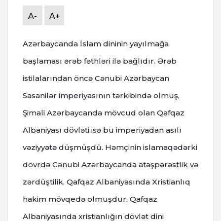
A-
A+
Azərbaycanda İslam dininin yayılmağa
başlaması ərəb fəthləri ilə bağlıdır. Ərəb
istilalarından öncə Cənubi Azərbaycan
Sasanilər imperiyasının tərkibində olmuş,
Şimali Azərbaycanda mövcud olan Qafqaz
Albaniyası dövləti isə bu imperiyadan asılı
vəziyyətə düşmüşdü. Həmçinin islamaqədərki
dövrdə Cənubi Azərbaycanda atəşpərəstlik və
zərdüştilik, Qafqaz Albaniyasında Xristianlıq
hakim mövqedə olmuşdur. Qafqaz
Albaniyasında xristianlığın dövlət dini