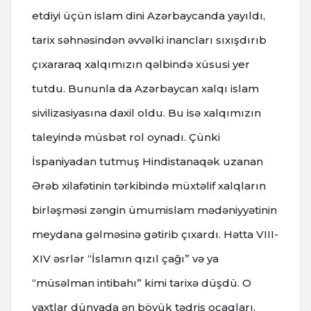
etdiyi üçün islam dini Azərbaycanda yayıldı,
tarix səhnəsindən əvvəlki inancları sıxışdırıb
çıxararaq xalqımızın qəlbində xüsusi yer
tutdu. Bununla da Azərbaycan xalqı islam
sivilizasiyasına daxil oldu. Bu isə xalqımızın
taleyində müsbət rol oynadı. Çünki
İspaniyadan tutmuş Hindistanaqək uzanan
Ərəb xilafətinin tərkibində müxtəlif xalqların
birləşməsi zəngin ümumislam mədəniyyətinin
meydana gəlməsinə gətirib çıxardı. Hətta VIII-
XIV əsrlər “İslamın qızıl çağı” və ya
“müsəlman intibahı” kimi tarixə düşdü. O
vaxtlar dünyada ən böyük tədris ocaqları,