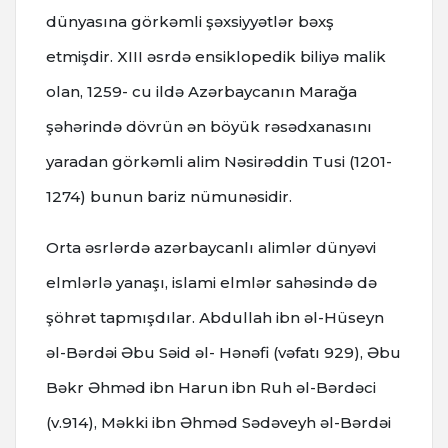
dünyasına görkəmli şəxsiyyətlər bəxş
etmişdir. XIII əsrdə ensiklopedik biliyə malik
olan, 1259- cu ildə Azərbaycanın Marağa
şəhərində dövrün ən böyük rəsədxanasını
yaradan görkəmli alim Nəsirəddin Tusi (1201-
1274) bunun bariz nümunəsidir.
Orta əsrlərdə azərbaycanlı alimlər dünyəvi
elmlərlə yanaşı, islami elmlər sahəsində də
şöhrət tapmışdılar. Аbdullаh ibn əl-Hüsеyn
əl-Bərdəi Əbu Səid əl- Hənəfi (vəfatı 929), Əbu
Bəkr Əhməd ibn Hаrun ibn Ruh əl-Bərdəci
(v.914), Məkki ibn Əhməd Sədəvеyh əl-Bərdəi