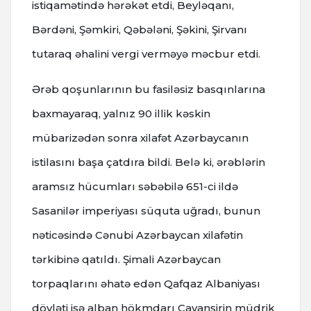
istiqamətində hərəkət etdi, Beyləqanı,
Bərdəni, Şəmkiri, Qəbələni, Şəkini, Şirvanı
tutaraq əhalini vergi verməyə məcbur etdi.
Ərəb qoşunlarının bu fasiləsiz basqınlarına
baxmayaraq, yalnız 90 illik kəskin
mübarizədən sonra xilafət Azərbaycanın
istilasını başa çatdıra bildi. Belə ki, ərəblərin
aramsız hücumları səbəbilə 651-ci ildə
Sasanilər imperiyası süquta uğradı, bunun
nəticəsində Cənubi Azərbaycan xilafətin
tərkibinə qatıldı. Şimali Azərbaycan
torpaqlarını əhatə edən Qafqaz Albaniyası
dövləti isə alban hökmdarı Cavanşirin müdrik