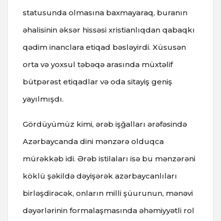
statusunda olmasına baxmayaraq, buranın
əhalisinin əksər hissəsi xristianlıqdan qabaqkı
qədim inanclara etiqad bəsləyirdi. Xüsusən
orta və yoxsul təbəqə arasında müxtəlif
bütpərəst etiqadlar və oda sitayiş geniş
yayılmışdı.
Gördüyümüz kimi, ərəb işğalları ərəfəsində
Azərbaycanda dini mənzərə olduqca
mürəkkəb idi. Ərəb istilaları isə bu mənzərəni
köklü şəkildə dəyişərək azərbaycanlıları
birləşdirəcək, onların milli şüurunun, mənəvi
dəyərlərinin formalaşmasında əhəmiyyətli rol