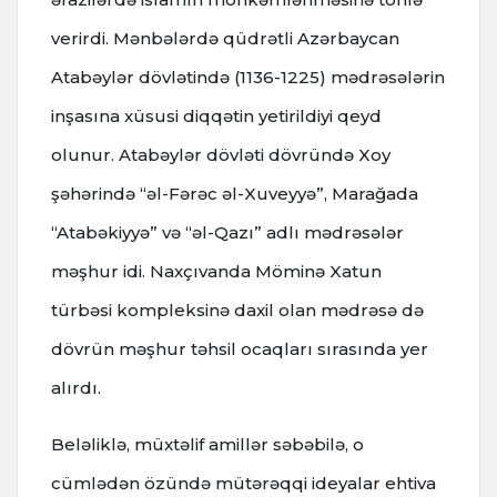
verirdi. Mənbələrdə qüdrətli Azərbaycan
Atabəylər dövlətində (1136-1225) mədrəsələrin
inşasına xüsusi diqqətin yetirildiyi qeyd
olunur. Atabəylər dövləti dövründə Xoy
şəhərində “əl-Fərəc əl-Xuveyyə”, Marağada
“Atabəkiyyə” və “əl-Qazı” adlı mədrəsələr
məşhur idi. Naxçıvanda Möminə Xatun
türbəsi kompleksinə daxil olan mədrəsə də
dövrün məşhur təhsil ocaqları sırasında yer
alırdı.
Beləliklə, müxtəlif amillər səbəbilə, o
cümlədən özündə mütərəqqi ideyalar ehtiva