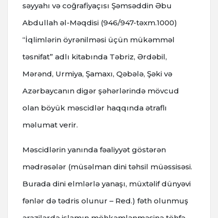
səyyahı və coğrafiyaçısı Şəmsəddin Əbu
Abdullah əl-Məqdisi (946/947-təxm.1000)
“İqlimlərin öyrənilməsi üçün mükəmməl
təsnifat” adlı kitabında Təbriz, Ərdəbil,
Mərənd, Urmiya, Şamaxı, Qəbələ, Şəki və
Azərbaycanın digər şəhərlərində mövcud
olan böyük məscidlər haqqında ətraflı
məlumat verir.
Məscidlərin yanında fəaliyyət göstərən
mədrəsələr (müsəlman dini təhsil müəssisəsi.
Burada dini elmlərlə yanaşı, müxtəlif dünyəvi
fənlər də tədris olunur – Red.) fəth olunmuş
ərazilərdə islamın möhkəmlənməsinə töhfə