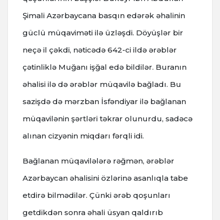
Şimali Azərbaycana basqın edərək əhalinin
güclü müqaviməti ilə üzləşdi. Döyüşlər bir
neçə il çəkdi, nəticədə 642-ci ildə ərəblər
çətinliklə Muğanı işğal edə bildilər. Buranın
əhalisi ilə də ərəblər müqavilə bağladı. Bu
sazişdə də mərzban İsfəndiyar ilə bağlanan
müqavilənin şərtləri təkrar olunurdu, sadəcə
alınan cizyənin miqdarı fərqli idi.
Bağlanan müqavilələrə rəğmən, ərəblər
Azərbaycan əhalisini özlərinə asanlıqla tabe
etdirə bilmədilər. Çünki ərəb qoşunları
getdikdən sonra əhali üsyan qaldırıb