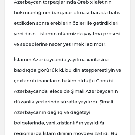
Azərbaycan torpaqlarında Ərəb xilafətinin
hökmranlığının bərqərar olması barədə bəhs
etdikdən sonra ərəblərin özləri ilə gətirdikləri
yeni dinin - islamın ölkəmizdə yayılma prosesi
və səbəblərinə nəzər yetirmək lazımdır.
İslamın Azərbaycanda yayılma xəritəsinə
baxdıqda görürük ki, bu din atəşpərəstliyin və
çoxtanrılı inancların hakim olduğu Cənubi
Azərbaycanda, eləcə də Şimali Azərbaycanın
düzənlik yerlərində sürətlə yayılırdı. Şimali
Azərbaycanın dağlıq və dağətəyi
bölgələrində, yəni xristianlığın yayıldığı
regionlarda İslam dininin mövqeyi zəif idi. Bu