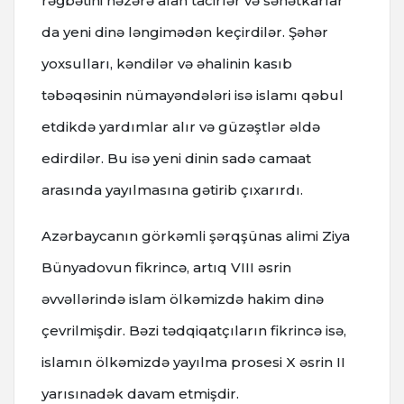
rəğbətini nəzərə alan tacirlər və sənətkarlar
da yeni dinə ləngimədən keçirdilər. Şəhər
yoxsulları, kəndilər və əhalinin kasıb
təbəqəsinin nümayəndələri isə islamı qəbul
etdikdə yardımlar alır və güzəştlər əldə
edirdilər. Bu isə yeni dinin sadə camaat
arasında yayılmasına gətirib çıxarırdı.
Azərbaycanın görkəmli şərqşünas alimi Ziya
Bünyadovun fikrincə, artıq VIII əsrin
əvvəllərində islam ölkəmizdə hakim dinə
çevrilmişdir. Bəzi tədqiqatçıların fikrincə isə,
islamın ölkəmizdə yayılma prosesi X əsrin II
yarısınadək davam etmişdir.