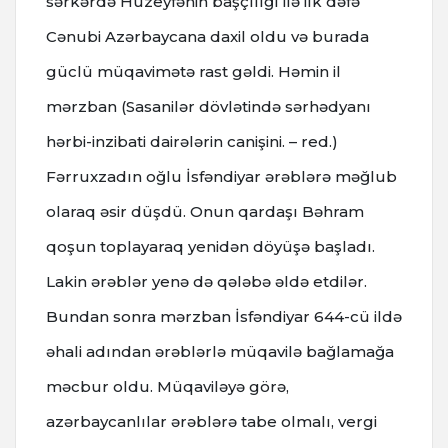
sərkərdə Hüzeyfənin başçılığı ilə ilk dəfə
Cənubi Azərbaycana daxil oldu və burada
güclü müqavimətə rast gəldi. Həmin il
mərzban (Sasanilər dövlətində sərhədyanı
hərbi-inzibati dairələrin canişini. – red.)
Fərruxzadın oğlu İsfəndiyar ərəblərə məğlub
olaraq əsir düşdü. Onun qardaşı Bəhram
qoşun toplayaraq yenidən döyüşə başladı.
Lakin ərəblər yenə də qələbə əldə etdilər.
Bundan sonra mərzban İsfəndiyar 644-cü ildə
əhali adından ərəblərlə müqavilə bağlamağa
məcbur oldu. Müqaviləyə görə,
azərbaycanlılar ərəblərə tabe olmalı, vergi