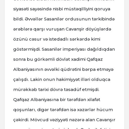
siyasəti sayəsində nisbi müstəqilliyini qoruya
bildi. Əvvəllər Sasanilər ordusunun tərkibində
ərəblərə qarşı vuruşan Cavanşir döyüşlərdə
özünü cəsur və istedadlı sərkərdə kimi
göstərmişdi. Sasanilər imperiyası dağıldıqdan
sonra bu görkəmli dövlət xadimi Qafqaz
Albaniyasının əvvəlki qüdrətini bərpa etməyə
çalışdı. Lakin onun hakimiyyət illəri olduqca
mürəkkəb tarixi dövrə təsadüf etmişdi.
Qafqaz Albaniyasına bir tərəfdən xilafət
qoşunları, digər tərəfdən isə xəzərlər hücum
çəkirdi. Mövcud vəziyyəti nəzərə alan Cavanşır