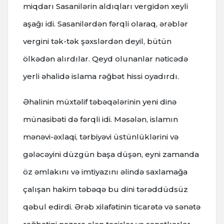
miqdarı Sasanilərin aldıqları vergidən xeyli
aşağı idi. Sasanilərdən fərqli olaraq, ərəblər
vergini tək-tək şəxslərdən deyil, bütün
ölkədən alırdılar. Qeyd olunanlar nəticədə
yerli əhalidə islama rəğbət hissi oyadırdı.
Əhalinin müxtəlif təbəqələrinin yeni dinə
münasibəti də fərqli idi. Məsələn, islamın
mənəvi-əxlaqi, tərbiyəvi üstünlüklərini və
gələcəyini düzgün başa düşən, eyni zamanda
öz əmlakını və imtiyazını əlində saxlamağa
çalışan hakim təbəqə bu dini tərəddüdsüz
qəbul edirdi. Ərəb xilafətinin ticarətə və sənətə