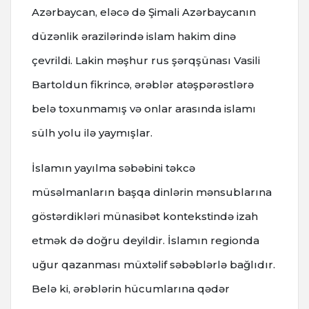
Azərbaycan, eləcə də Şimali Azərbaycanın
düzənlik ərazilərində islam hakim dinə
çevrildi. Lakin məşhur rus şərqşünası Vasili
Bartoldun fikrincə, ərəblər atəşpərəstlərə
belə toxunmamış və onlar arasında islamı
sülh yolu ilə yaymışlar.
İslamın yayılma səbəbini təkcə
müsəlmanların başqa dinlərin mənsublarına
göstərdikləri münasibət kontekstində izah
etmək də doğru deyildir. İslamın regionda
uğur qazanması müxtəlif səbəblərlə bağlıdır.
Belə ki, ərəblərin hücumlarına qədər