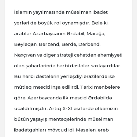
İslamın yayılmasında müsəlman ibadət
yerləri də böyük rol oynamışdır. Belə ki,
ərəblər Azərbaycanın Ərdəbil, Marağa,
Beyləqan, Bərzənd, Bərdə, Dərbənd,
Naxçıvan və digər strateji cəhətdən əhəmiyyəti
olan şəhərlərində hərbi dəstələr saxlayırdılar.
Bu hərbi dəstələrin yerləşdiyi ərazilərdə isə
mütləq məscid inşa edilirdi. Tarixi mənbələrə
görə, Azərbaycanda ilk məscid Ərdəbildə
ucaldılmışdır. Artıq X-XI əsrlərdə ölkəmizin
bütün yaşayış məntəqələrində müsəlman
ibadətgahları mövcud idi. Məsələn, ərəb