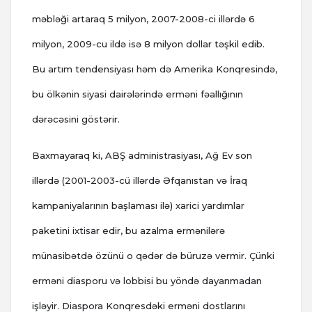
məbləği artaraq 5 milyon, 2007-2008-ci illərdə 6
milyon, 2009-cu ildə isə 8 milyon dollar təşkil edib.
Bu artım tendensiyası həm də Amerika Konqresində,
bu ölkənin siyasi dairələrində erməni fəallığının
dərəcəsini göstərir.
Baxmayaraq ki, ABŞ administrasiyası, Ağ Ev son
illərdə (2001-2003-cü illərdə Əfqanıstan və İraq
kampaniyalarının başlaması ilə) xarici yardımlar
paketini ixtisar edir, bu azalma ermənilərə
münasibətdə özünü o qədər də büruzə vermir. Çünki
erməni diasporu və lobbisi bu yöndə dayanmadan
işləyir. Diaspora Konqresdəki erməni dostlarını