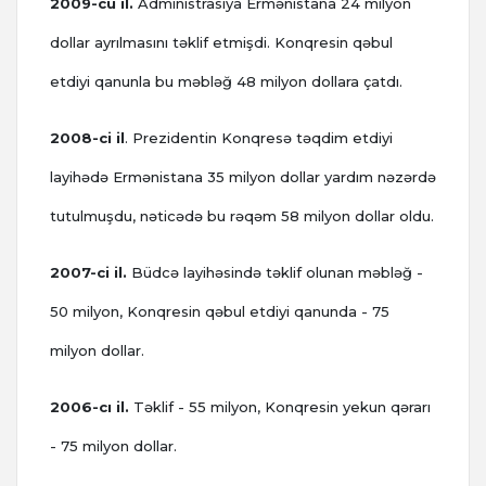
2009-cu il.
Administrasiya Ermənistana 24 milyon
dollar ayrılmasını təklif etmişdi. Konqresin qəbul
etdiyi qanunla bu məbləğ 48 milyon dollara çatdı.
2008-ci il
. Prezidentin Konqresə təqdim etdiyi
layihədə Ermənistana 35 milyon dollar yardım nəzərdə
tutulmuşdu, nəticədə bu rəqəm 58 milyon dollar oldu.
2007-ci il.
Büdcə layihəsində təklif olunan məbləğ -
50 milyon, Konqresin qəbul etdiyi qanunda - 75
milyon dollar.
2006-cı il.
Təklif - 55 milyon, Konqresin yekun qərarı
- 75 milyon dollar.