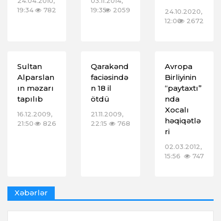
24.04.2010,
03.11.2014,
19:34
782
19:35
2059
24.10.2020,
12:00
2672
Sultan
Qarakənd
Avropa
Alparslan
faciəsində
Birliyinin
ın məzarı
n 18 il
“paytaxtı”
tapılıb
ötdü
nda
Xocalı
16.12.2009,
21.11.2009,
həqiqətlə
21:50
826
22:15
768
ri
02.03.2012,
15:56
747
Xəbərlər