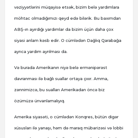
vəziyyətlərini müqayisə etsək, bizim belə yardımlara
möhtac olmadığımızı qeyd edə bilərik. Bu baxımdan
ABŞ-ın ayırdığı yardımlar da bizim üçün daha çox
siyasi anlam kəsb edir. O cümlədən Dağlıq Qarabağa
ayrıca yardım ayrılması da.
Və burada Amerikanın niyə belə ermənipərəst
davranması ilə bağlı suallar ortaya çıxır. Amma,
zənnimizcə, bu sualları Amerikadan öncə biz
özümüzə ünvanlamalıyıq.
Amerika siyasəti, o cümlədən Konqres, bütün digər
xüsusları ilə yanaşı, həm də maraq mübarizəsi və lobbi