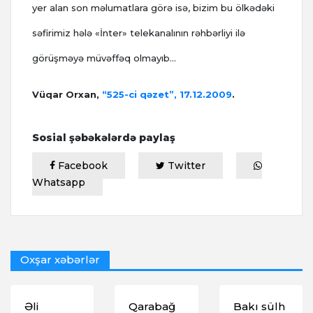
yer alan son məlumatlara görə isə, bizim bu ölkədəki
səfirimiz hələ «İnter» telekanalının rəhbərliyi ilə
görüşməyə müvəffəq olmayıb…
Vüqar Orxan,
“525-ci qəzet”, 17.12.2009
.
Sosial şəbəkələrdə paylaş
Facebook
Twitter
Whatsapp
Oxşar xəbərlər
Əli
Qarabağ
Bakı sülh