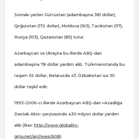
Sonrakı yerləri Gürcüstan (adambaşına 381 dollar),
Qırğızıstan (172 dollar), Moldova (163), Tacikistan (117),
Rusiya (103), Qazaxıstan (85) tutur.
Azərbaycan və Ukrayna bu illərdə ABŞ-dan
adambaşına 78 dollar yardım alıb. Türkmənistanda bu
rəqəm 55 dollar, Belarusda 47, Özbəkistan isə 30
dollar təşkil edir.
1993-2006-cı illərdə Azərbaycan ABŞ-dan «Azadlığa
Dəstək Aktı» çərçivəsində 430 milyon dollar yardım
alıb (Bax:
http://www.globality-
gmu.net/archives/608
).