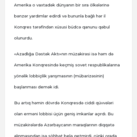
Amerika o vaxtadək dünyanın bir sıra ölkələrinə
bənzər yardımlar edirdi və bununla bağlı hər il
Konqres tərəfindən xüsusi büdcə qanunu qəbul
olunurdu.
«Azadlığa Dəstək Aktı»nın müzakirəsi isə həm də
Amerika Konqresində keçmiş sovet respublikalarına
yönəlik lobbiçilik yarışmasının (mübarizəsinin)
başlanması demək idi.
Bu artıq həmin dövrdə Konqresdə ciddi qüvvələri
olan erməni lobbisi üçün geniş imkanlar açırdı. Bu
müzakirələrdə Azərbaycanın maraqlarının diqqətə
alınmasından isə söhbət belə getmirdi, çünki orada