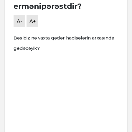
ermənipərəstdir?
A-
A+
Bəs biz nə vaxta qədər hadisələrin arxasında
gedəcəyik?