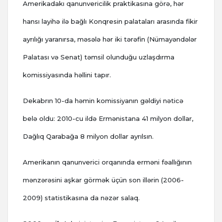
Amerikadakı qanunvericilik praktikasına görə, hər
hansı layihə ilə bağlı Konqresin palataları arasında fikir
ayrılığı yaranırsa, məsələ hər iki tərəfin (Nümayəndələr
Palatası və Senat) təmsil olunduğu uzlaşdırma
komissiyasında həllini tapır.
Dekabrın 10-da həmin komissiyanın gəldiyi nəticə
belə oldu: 2010-cu ildə Ermənistana 41 milyon dollar,
Dağlıq Qarabağa 8 milyon dollar ayrılsın.
Amerikanın qanunverici orqanında erməni fəallığının
mənzərəsini aşkar görmək üçün son illərin (2006-
2009) statistikasına da nəzər salaq.