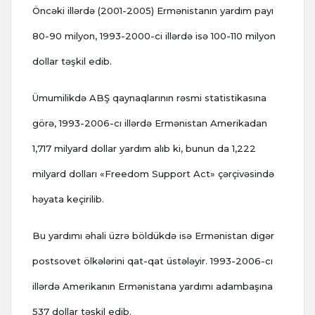
Öncəki illərdə (2001-2005) Ermənistanın yardım payı
80-90 milyon, 1993-2000-ci illərdə isə 100-110 milyon
dollar təşkil edib.
Ümumilikdə ABŞ qaynaqlarının rəsmi statistikasına
görə, 1993-2006-cı illərdə Ermənistan Amerikadan
1,717 milyard dollar yardım alıb ki, bunun da 1,222
milyard dolları «Freedom Support Act» çərçivəsində
həyata keçirilib.
Bu yardımı əhali üzrə böldükdə isə Ermənistan digər
postsovet ölkələrini qat-qat üstələyir.
1993-2006-cı
illərdə Amerikanın Ermənistana yardımı adambaşına
537 dollar təşkil edib.