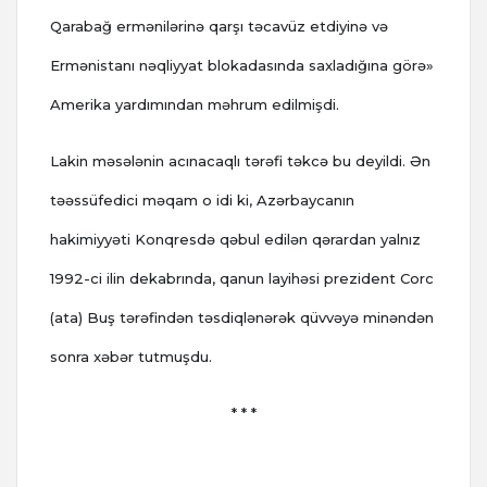
Qarabağ ermənilərinə qarşı təcavüz etdiyinə və
Ermənistanı nəqliyyat blokadasında saxladığına görə»
Amerika yardımından məhrum edilmişdi.
Lakin məsələnin acınacaqlı tərəfi təkcə bu deyildi. Ən
təəssüfedici məqam o idi ki, Azərbaycanın
hakimiyyəti Konqresdə qəbul edilən qərardan yalnız
1992-ci ilin dekabrında, qanun layihəsi prezident Corc
(ata) Buş tərəfindən təsdiqlənərək qüvvəyə minəndən
sonra xəbər tutmuşdu.
* * *