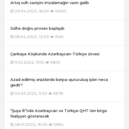
Artıq sülh sazişini imzalamağın vaxtı gəlib
29.04.2022, 16:00
10403
Sülhə doğru proses başlayıb
08.04.2022, 12:00
5145
Çankaya Köşkündə Azərbaycan-Türkiyə zirvəsi
11.03.2022, 11:00
5805
Azad edilmiş ərazilərdə bərpa-quruculuq işləri necə
gedir?
04.03.2022, 11:00
5678
“Şuşa İli”ndə Azərbaycan və Türkiyə QHT-ləri birgə
fəaliyyət göstərəcək
28.01.2022, 16:00
5962