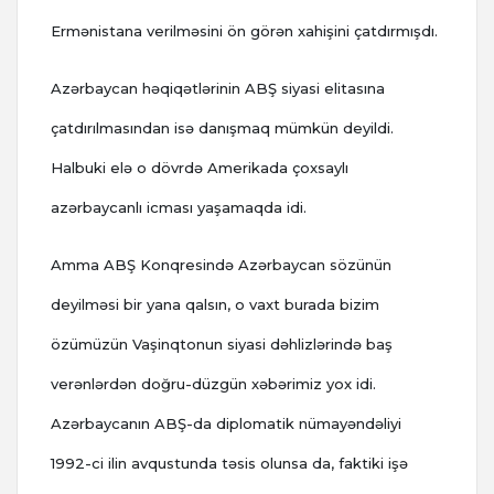
Ermənistana verilməsini ön görən xahişini çatdırmışdı.
Azərbaycan həqiqətlərinin ABŞ siyasi elitasına
çatdırılmasından isə danışmaq mümkün deyildi.
Halbuki elə o dövrdə Amerikada çoxsaylı
azərbaycanlı icması yaşamaqda idi.
Amma ABŞ Konqresində Azərbaycan sözünün
deyilməsi bir yana qalsın, o vaxt burada bizim
özümüzün Vaşinqtonun siyasi dəhlizlərində baş
verənlərdən doğru-düzgün xəbərimiz yox idi.
Azərbaycanın ABŞ-da diplomatik nümayəndəliyi
1992-ci ilin avqustunda təsis olunsa da, faktiki işə