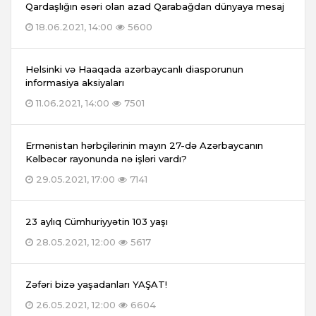
Qardaşlığın əsəri olan azad Qarabağdan dünyaya mesaj
18.06.2021, 14:00
5600
Helsinki və Haaqada azərbaycanlı diasporunun
informasiya aksiyaları
11.06.2021, 14:00
7501
Ermənistan hərbçilərinin mayın 27-də Azərbaycanın
Kəlbəcər rayonunda nə işləri vardı?
29.05.2021, 17:00
7141
23 aylıq Cümhuriyyətin 103 yaşı
28.05.2021, 12:00
5617
Zəfəri bizə yaşadanları YAŞAT!
26.05.2021, 12:00
6604