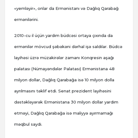
«yemləyir», onlar da Ermənistanı və Dağlıq Qarabağ
ermənilərini.
2010-cu il üçün yardım büdcəsi ortaya çıxında da
ermənilər mövcud şəbəkəni dərhal işə saldılar. Büdcə
layihəsi üzrə müzakirələr zamanı Konqresin aşağı
palatası (Nümayəndələr Palatası) Ermənistana 48
milyon dollar, Dağlıq Qarabağa isə 10 milyon dolla
ayrılmasını təklif etdi. Senat prezident layihəsini
dəstəkləyərək Ermənistana 30 milyon dollar yardım
etməyi, Dağlıq Qarabağa isə maliyyə ayırmamağı
məqbul saydı.