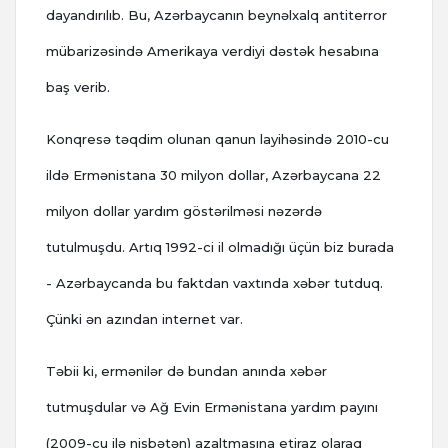
dayandırılıb. Bu, Azərbaycanın beynəlxalq antiterror
mübarizəsində Amerikaya verdiyi dəstək hesabına
baş verib.
Konqresə təqdim olunan qanun layihəsində 2010-cu
ildə Ermənistana 30 milyon dollar, Azərbaycana 22
milyon dollar yardım göstərilməsi nəzərdə
tutulmuşdu. Artıq 1992-ci il olmadığı üçün biz burada
- Azərbaycanda bu faktdan vaxtında xəbər tutduq.
Çünki ən azından internet var.
Təbii ki, ermənilər də bundan anında xəbər
tutmuşdular və Ağ Evin Ermənistana yardım payını
(2009-cu ilə nisbətən) azaltmasına etiraz olaraq