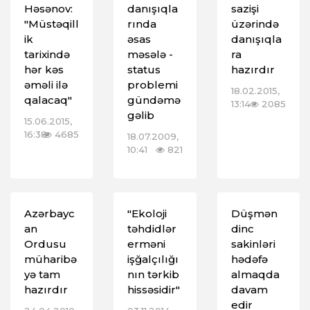
Həsənov:
danışıqla
sazişi
"Müstəqill
rında
üzərində
ik
əsas
danışıqla
tarixində
məsələ -
ra
hər kəs
status
hazırdır
əməli ilə
problemi
18.02.2015,
qalacaq"
gündəmə
13:14
2085
gəlib
15.06.2015,
16:38
4685
18.07.2009,
10:41
821
Azərbayc
"Ekoloji
Düşmən
an
təhdidlər
dinc
Ordusu
erməni
sakinləri
müharibə
işğalçılığı
hədəfə
yə tam
nın tərkib
almaqda
hazırdır
hissəsidir"
davam
edir