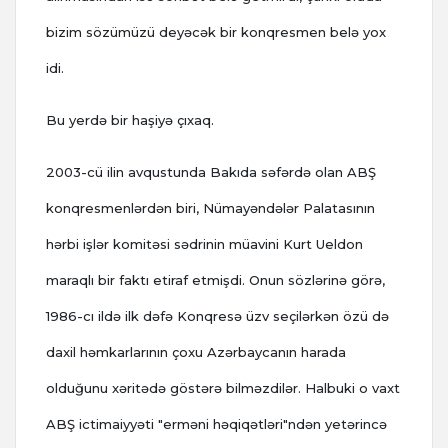
bizim sözümüzü deyəcək bir konqresmen belə yox
idi.
Bu yerdə bir haşiyə çıxaq.
2003-cü ilin avqustunda Bakıda səfərdə olan ABŞ
konqresmenlərdən biri, Nümayəndələr Palatasının
hərbi işlər komitəsi sədrinin müavini Kurt Ueldon
maraqlı bir faktı etiraf etmişdi. Onun sözlərinə görə,
1986-cı ildə ilk dəfə Konqresə üzv seçilərkən özü də
daxil həmkarlarının çoxu Azərbaycanın harada
olduğunu xəritədə göstərə bilməzdilər. Halbuki o vaxt
ABŞ ictimaiyyəti "erməni həqiqətləri"ndən yetərincə