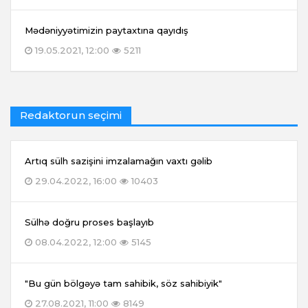
Mədəniyyətimizin paytaxtına qayıdış
19.05.2021, 12:00
5211
Redaktorun seçimi
Artıq sülh sazişini imzalamağın vaxtı gəlib
29.04.2022, 16:00
10403
Sülhə doğru proses başlayıb
08.04.2022, 12:00
5145
"Bu gün bölgəyə tam sahibik, söz sahibiyik"
27.08.2021, 11:00
8149