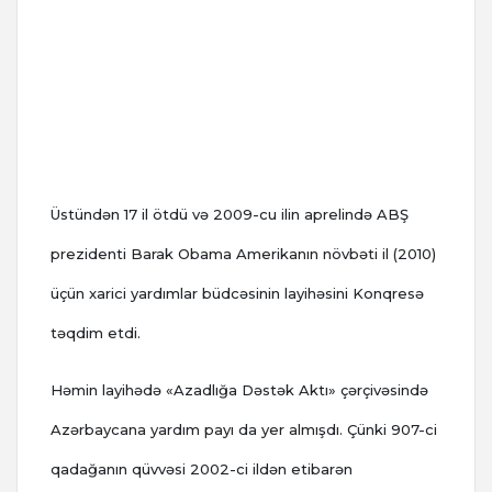
Üstündən 17 il ötdü və 2009-cu ilin aprelində ABŞ
prezidenti Barak Obama Amerikanın növbəti il (2010)
üçün xarici yardımlar büdcəsinin layihəsini Konqresə
təqdim etdi.
Həmin layihədə «Azadlığa Dəstək Aktı» çərçivəsində
Azərbaycana yardım payı da yer almışdı. Çünki 907-ci
qadağanın qüvvəsi 2002-ci ildən etibarən