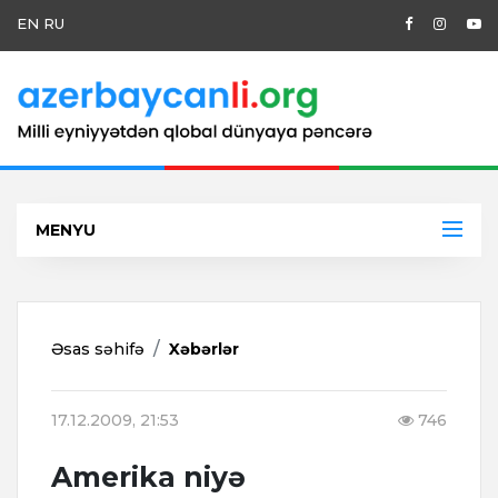
EN
RU
MENYU
Əsas səhifə
Xəbərlər
17.12.2009, 21:53
746
Amerika niyə