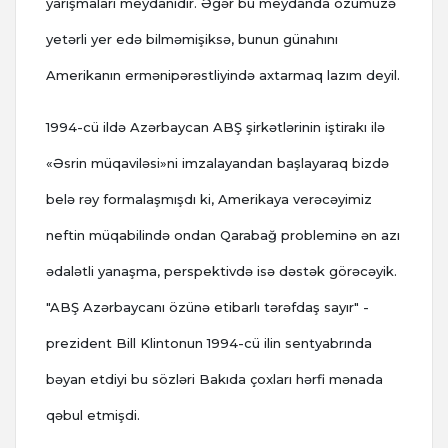
yarışmaları meydanıdır. Əgər bu meydanda özümüzə
yetərli yer edə bilməmişiksə, bunun günahını
Amerikanın ermənipərəstliyində axtarmaq lazım deyil.
1994-cü ildə Azərbaycan ABŞ şirkətlərinin iştirakı ilə
«Əsrin müqaviləsi»ni imzalayandan başlayaraq bizdə
belə rəy formalaşmışdı ki, Amerikaya verəcəyimiz
neftin müqabilində ondan Qarabağ probleminə ən azı
ədalətli yanaşma, perspektivdə isə dəstək görəcəyik.
"ABŞ Azərbaycanı özünə etibarlı tərəfdaş sayır" -
prezident Bill Klintonun 1994-cü ilin sentyabrında
bəyan etdiyi bu sözləri Bakıda çoxları hərfi mənada
qəbul etmişdi.