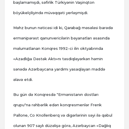
başlamamışdı, səfirlik Türkiyənin Vaşinqton
böyükelçiliyində müvəqqəti yerləşmişdi.
Məhz bunun nəticəsi idi ki, Qarabağ məsələsi barədə
ermənipərəst qanunvericilərin bəyanatları əsasında
məlumatlanan Konqres 1992-ci ilin oktyabrında
«Azadlığa Dəstək Aktı»nı təsdiqləyərkən həmin
sənədə Azərbaycana yardımı yasaqlayan maddə
əlavə etdi.
Bu gün də Konqresdə "Ermənistanın dostları
qrupu"na rəhbərlik edən konqresmenlər Frenk
Pallone, Co Knollenberq və digərlərinin səyi ilə qəbul
olunan 907 saylı düzəlişə görə, Azərbaycan «Dağlıq