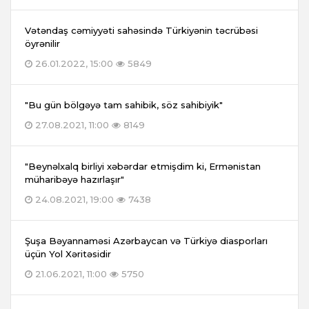
Vətəndaş cəmiyyəti sahəsində Türkiyənin təcrübəsi
öyrənilir
26.01.2022, 15:00
5849
"Bu gün bölgəyə tam sahibik, söz sahibiyik"
27.08.2021, 11:00
8149
"Beynəlxalq birliyi xəbərdar etmişdim ki, Ermənistan
müharibəyə hazırlaşır"
24.08.2021, 19:00
7438
Şuşa Bəyannaməsi Azərbaycan və Türkiyə diasporları
üçün Yol Xəritəsidir
21.06.2021, 11:00
5750