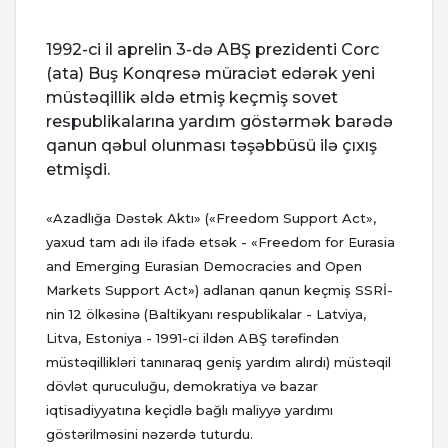
1992-ci il aprelin 3-də ABŞ prezidenti Corc
(ata) Buş Konqresə müraciət edərək yeni
müstəqillik əldə etmiş keçmiş sovet
respublikalarına yardım göstərmək barədə
qanun qəbul olunması təşəbbüsü ilə çıxış
etmişdi.
«Azadlığa Dəstək Aktı» («Freedom Support Act»,
yaxud tam adı ilə ifadə etsək - «Freedom for Eurasia
and Emerging Eurasian Democracies and Open
Markets Support Act») adlanan qanun keçmiş SSRİ-
nin 12 ölkəsinə (Baltikyanı respublikalar - Latviya,
Litva, Estoniya - 1991-ci ildən ABŞ tərəfindən
müstəqillikləri tanınaraq geniş yardım alırdı) müstəqil
dövlət quruculuğu, demokratiya və bazar
iqtisadiyyatına keçidlə bağlı maliyyə yardımı
göstərilməsini nəzərdə tuturdu.