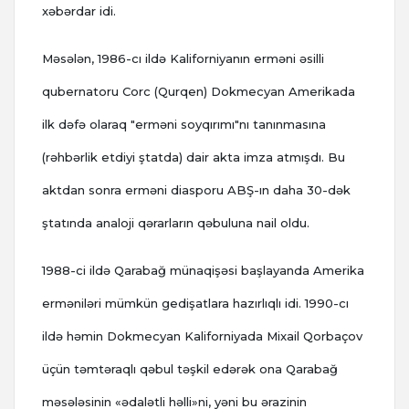
xəbərdar idi.
Məsələn, 1986-cı ildə Kaliforniyanın erməni əsilli
qubernatoru Corc (Qurqen) Dokmecyan Amerikada
ilk dəfə olaraq "erməni soyqırımı"nı tanınmasına
(rəhbərlik etdiyi ştatda) dair akta imza atmışdı. Bu
aktdan sonra erməni diasporu ABŞ-ın daha 30-dək
ştatında analoji qərarların qəbuluna nail oldu.
1988-ci ildə Qarabağ münaqişəsi başlayanda Amerika
erməniləri mümkün gedişatlara hazırlıqlı idi. 1990-cı
ildə həmin Dokmecyan Kaliforniyada Mixail Qorbaçov
üçün təmtəraqlı qəbul təşkil edərək ona Qarabağ
məsələsinin «ədalətli həlli»ni, yəni bu ərazinin