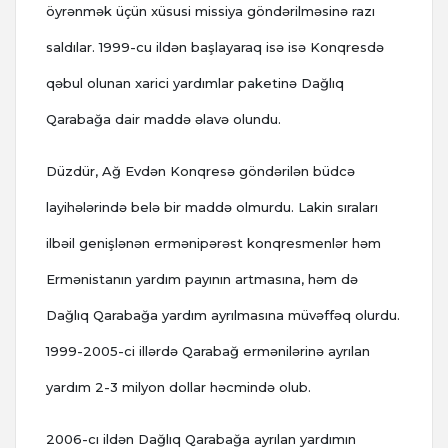
öyrənmək üçün xüsusi missiya göndərilməsinə razı
saldılar. 1999-cu ildən başlayaraq isə isə Konqresdə
qəbul olunan xarici yardımlar paketinə Dağlıq
Qarabağa dair maddə əlavə olundu.
Düzdür, Ağ Evdən Konqresə göndərilən büdcə
layihələrində belə bir maddə olmurdu. Lakin sıraları
ilbəil genişlənən ermənipərəst konqresmenlər həm
Ermənistanın yardım payının artmasına, həm də
Dağlıq Qarabağa yardım ayrılmasına müvəffəq olurdu.
1999-2005-ci illərdə Qarabağ ermənilərinə ayrılan
yardım 2-3 milyon dollar həcmində olub.
2006-cı ildən Dağlıq Qarabağa ayrılan yardımın