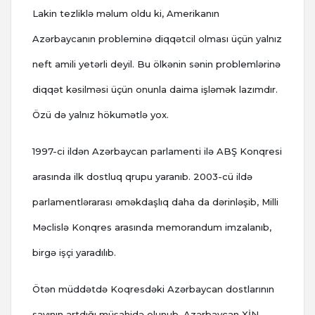
Lakin tezliklə məlum oldu ki, Amerikanın
Azərbaycanın probleminə diqqətcil olması üçün yalnız
neft amili yetərli deyil. Bu ölkənin sənin problemlərinə
diqqət kəsilməsi üçün onunla daima işləmək lazımdır.
Özü də yalnız hökumətlə yox.
1997-ci ildən Azərbaycan parlamenti ilə ABŞ Konqresi
arasında ilk dostluq qrupu yaranıb. 2003-cü ildə
parlamentlərarası əməkdaşlıq daha da dərinləşib, Milli
Məclislə Konqres arasında memorandum imzalanıb,
birgə işçi yaradılıb.
Ötən müddətdə Koqresdəki Azərbaycan dostlarının
sayının artdığı müşahidə olunub, Azərbaycan XİN