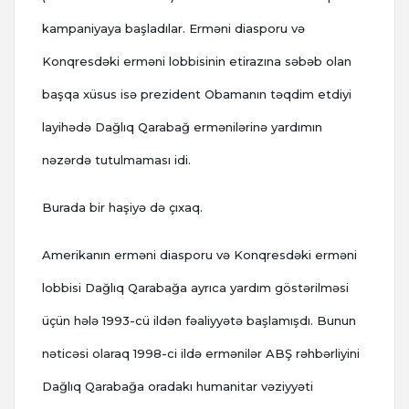
kampaniyaya başladılar. Erməni diasporu və
Konqresdəki erməni lobbisinin etirazına səbəb olan
başqa xüsus isə prezident Obamanın təqdim etdiyi
layihədə Dağlıq Qarabağ ermənilərinə yardımın
nəzərdə tutulmaması idi.
Burada bir haşiyə də çıxaq.
Amerikanın erməni diasporu və Konqresdəki erməni
lobbisi Dağlıq Qarabağa ayrıca yardım göstərilməsi
üçün hələ 1993-cü ildən fəaliyyətə başlamışdı. Bunun
nəticəsi olaraq 1998-ci ildə ermənilər ABŞ rəhbərliyini
Dağlıq Qarabağa oradakı humanitar vəziyyəti