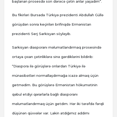
başlanan prosesdə son dərəcə çətin anlar yaşadım”.
Bu fikirləri Bursada Türkiyə prezidenti Abdullah Güllə
görüşdən sonra keçirilən brifinqdə Ermənistan
prezidenti Serj Sarkisyan söyləyib.
Sarkisyan diasporanı məlumatlandırmaq prosesində
ortaya çıxan çətinliklərə sinə gərdiklərini bildirib:
“Diaspora ilə görüşlərə onlardan Türkiyə ilə
münasibətləri normallaşdırmağa icazə almaq üçün
getmədim. Bu görüşlərə Ermənistan hökumətinin
qəbul etdiyi qərarlarla bağlı diasporanı
məlumatlandırmaq üçün getdim. Hər iki tərəfdə fərqli
düşünən qüvvələr var. Lakin atdığımız addımı