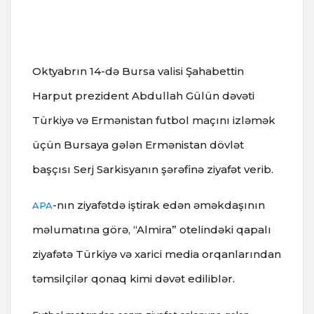
Oktyabrın 14-də Bursa valisi Şahabettin
Harput prezident Abdullah Gülün dəvəti
Türkiyə və Ermənistan futbol maçını izləmək
üçün Bursaya gələn Ermənistan dövlət
başçısı Serj Sarkisyanın şərəfinə ziyafət verib.
-nın ziyafətdə iştirak edən əməkdaşının
APA
məlumatına görə, “Almira” otelindəki qapalı
ziyafətə Türkiyə və xarici media orqanlarından
təmsilçilər qonaq kimi dəvət ediliblər.