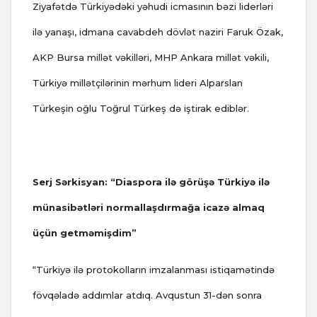
Ziyafətdə Türkiyədəki yəhudi icmasının bəzi liderləri
ilə yanaşı, idmana cavabdeh dövlət naziri Faruk Özak,
AKP Bursa millət vəkilləri, MHP Ankara millət vəkili,
Türkiyə millətçilərinin mərhum lideri Alparslan
Türkeşin oğlu Toğrul Türkeş də iştirak ediblər.
Serj Sərkisyan: “Diaspora ilə görüşə Türkiyə ilə
münasibətləri normallaşdırmağa icazə almaq
üçün getməmişdim”
“Türkiyə ilə protokolların imzalanması istiqamətində
fövqəladə addımlar atdıq. Avqustun 31-dən sonra