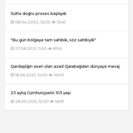
Sülhə doğru proses başlayıb
08.04.2022, 12:00
5146
"Bu gün bölgəyə tam sahibik, söz sahibiyik"
27.08.2021, 11:00
8154
Qardaşlığın əsəri olan azad Qarabağdan dünyaya mesaj
18.06.2021, 14:00
5603
23 aylıq Cümhuriyyətin 103 yaşı
28.05.2021, 12:00
5619