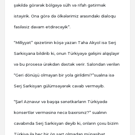
şəkildə görərək bölgəyə sülh və rifah gətirmək
istəyirik. Ona görə də ölkələrimiz arasındakı dialoqu
fasiləsiz davam etdirəcəyik”.
“Milliyyət” qəzetinin köşə yazarı Taha Akyol isə Serj
Sarkisyana bildirib ki, onun Türkiyəyə gəlişini alqışlayır
və bu prosesə ürəkdən dəstək verir. Salondan verilən
“Geri dönüşü olmayan bir yola girildimi?”sualına isə
Serj Sarkisyan gülümsəyərək cavab verməyib.
“Şarl Aznavur və başqa sənətkarların Türkiyədə
konsertlər verməsinə necə baxırsınız?” sualının
cavabında Serj Sarkisyan deyib ki, onların çoxu bizim
Türkiyə ilə heç bir ön şərt olmadan münasibət