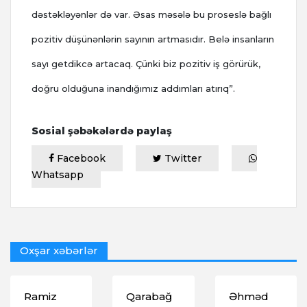
dəstəkləyənlər də var. Əsas məsələ bu proseslə bağlı
pozitiv düşünənlərin sayının artmasıdır. Belə insanların
sayı getdikcə artacaq. Çünki biz pozitiv iş görürük,
doğru olduğuna inandığımız addımları atırıq”.
Sosial şəbəkələrdə paylaş
Facebook
Twitter
Whatsapp
Oxşar xəbərlər
Ramiz
Qarabağ
Əhməd