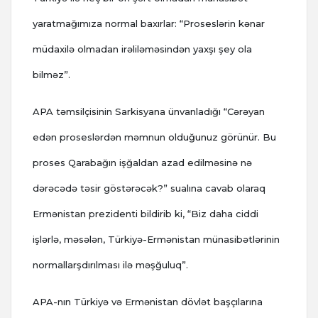
yaratmağımıza normal baxırlar: “Proseslərin kənar
müdaxilə olmadan irəliləməsindən yaxşı şey ola
bilməz”.
APA təmsilçisinin Sarkisyana ünvanladığı “Cərəyan
edən proseslərdən məmnun olduğunuz görünür. Bu
proses Qarabağın işğaldan azad edilməsinə nə
dərəcədə təsir göstərəcək?” sualına cavab olaraq
Ermənistan prezidenti bildirib ki, “Biz daha ciddi
işlərlə, məsələn, Türkiyə-Ermənistan münasibətlərinin
normallarşdırılması ilə məşğuluq”.
APA-nın Türkiyə və Ermənistan dövlət başçılarına