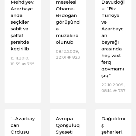
Mehdiyev:
məsələsi
Davudoğl
Azərbayc
Obama-
u: “Biz
anda
Ərdoğan
Türkiyə
seçkilər
görüşünd
və
sabit və
ə
Azərbayc
şəffaf
müzakirə
an
şəraitdə
olunub
bayrağı
keçirilib
arasında
08.12.2009,
heç vaxt
22:01
823
19.11.2010,
fərq
18:39
765
qoymamı
şıq”
22.10.2009,
08:14
757
“...Azərbay
Avropa
Dağıdılmı
can
Qonşuluq
ş
Ordusu
Siyasəti
şəhərləri,