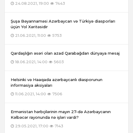
24.08.2021, 19:00
7443
Şuşa Bəyannaməsi Azərbaycan və Türkiyə diasporları
üçün Yol Xəritəsidir
21.06.2021, 11:00
5753
Qardaşlığın əsəri olan azad Qarabağdan dünyaya mesaj
18.06.2021, 14:00
5603
Helsinki və Haaqada azərbaycanlı diasporunun
informasiya aksiyaları
11.06.2021, 14:00
7506
Ermənistan hərbçilərinin mayın 27-də Azərbaycanın
Kəlbəcər rayonunda nə işləri vardı?
29.05.2021, 17:00
7143