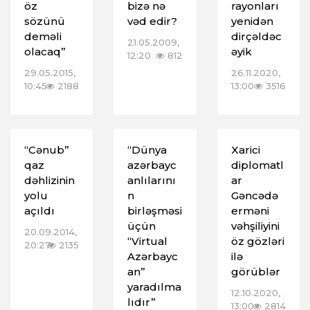
öz
bizə nə
rayonları
sözünü
vəd edir?
yenidən
deməli
dirçəldəc
21.05.2009,
olacaq”
əyik
12:20
812
29.05.2015,
26.11.2020,
10:45
2188
13:00
3516
“Cənub”
“Dünya
Xarici
qaz
azərbayc
diplomatl
dəhlizinin
anlılarını
ar
yolu
n
Gəncədə
açıldı
birləşməsi
erməni
üçün
vəhşiliyini
20.09.2014,
“Virtual
öz gözləri
20:27
2135
Azərbayc
ilə
an”
görüblər
yaradılma
12.10.2020,
lıdır”
13:00
2814