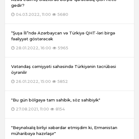
gedir?
04.03.2022, 11:00
5680
“Şuşa İli”ndə Azərbaycan və Türkiyə QHT-ləri birgə
fəaliyyət göstərəcək
28.01.2022, 16:00
5965
Vətəndaş cəmiyyəti sahəsində Türkiyənin təcrübəsi
öyrənilir
26.01.2022, 15:00
5852
"Bu gün bölgəyə tam sahibik, söz sahibiyik"
27.08.2021, 11:00
8154
"Beynəlxalq birliyi xəbərdar etmişdim ki, Ermənistan
müharibəyə hazırlaşır"