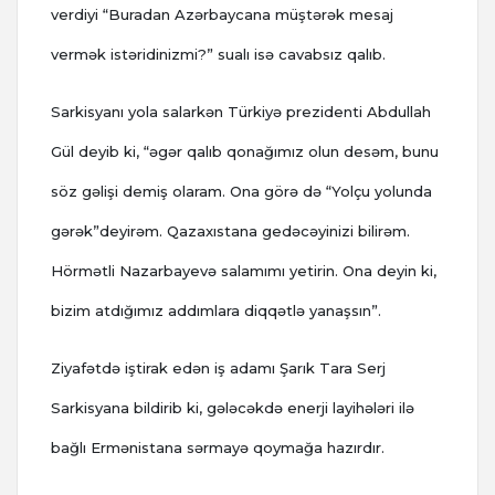
verdiyi “Buradan Azərbaycana müştərək mesaj
vermək istəridinizmi?” sualı isə cavabsız qalıb.
Sarkisyanı yola salarkən Türkiyə prezidenti Abdullah
Gül deyib ki, “əgər qalıb qonağımız olun desəm, bunu
söz gəlişi demiş olaram. Ona görə də “Yolçu yolunda
gərək”deyirəm. Qazaxıstana gedəcəyinizi bilirəm.
Hörmətli Nazarbayevə salamımı yetirin. Ona deyin ki,
bizim atdığımız addımlara diqqətlə yanaşsın”.
Ziyafətdə iştirak edən iş adamı Şarık Tara Serj
Sarkisyana bildirib ki, gələcəkdə enerji layihələri ilə
bağlı Ermənistana sərmayə qoymağa hazırdır.