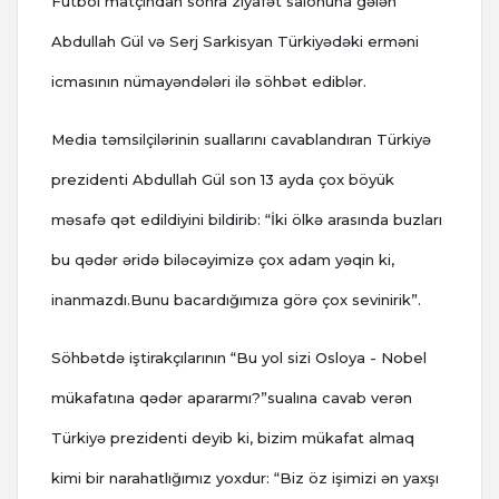
Futbol matçından sonra ziyafət salonuna gələn
Abdullah Gül və Serj Sarkisyan Türkiyədəki erməni
icmasının nümayəndələri ilə söhbət ediblər.
Media təmsilçilərinin suallarını cavablandıran Türkiyə
prezidenti Abdullah Gül son 13 ayda çox böyük
məsafə qət edildiyini bildirib: “İki ölkə arasında buzları
bu qədər əridə biləcəyimizə çox adam yəqin ki,
inanmazdı.Bunu bacardığımıza görə çox sevinirik”.
Söhbətdə iştirakçılarının “Bu yol sizi Osloya - Nobel
mükafatına qədər apararmı?”sualına cavab verən
Türkiyə prezidenti deyib ki, bizim mükafat almaq
kimi bir narahatlığımız yoxdur: “Biz öz işimizi ən yaxşı