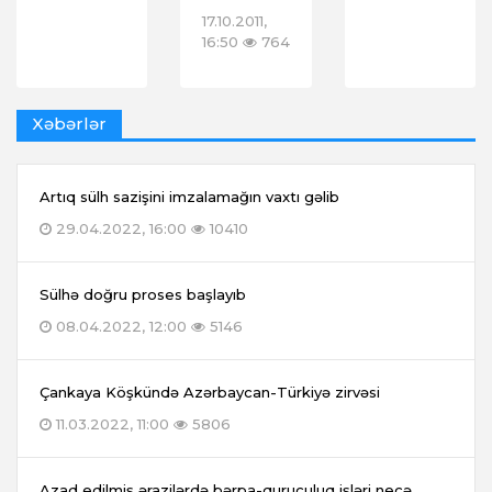
17.10.2011,
16:50
764
Xəbərlər
Artıq sülh sazişini imzalamağın vaxtı gəlib
29.04.2022, 16:00
10410
Sülhə doğru proses başlayıb
08.04.2022, 12:00
5146
Çankaya Köşkündə Azərbaycan-Türkiyə zirvəsi
11.03.2022, 11:00
5806
Azad edilmiş ərazilərdə bərpa-quruculuq işləri necə