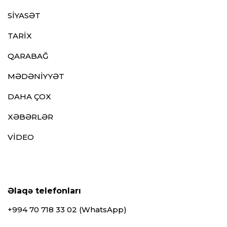
SİYASƏT
TARİX
QARABAĞ
MƏDƏNİYYƏT
DAHA ÇOX
XƏBƏRLƏR
VİDEO
Əlaqə telefonları
+994 70 718 33 02 (WhatsApp)