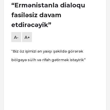
“Ermənistanla dialoqu
fasiləsiz davam
etdirəcəyik”
A-
A+
“Biz öz işimizi ən yaxşı şəkildə görərək
bölgəyə sülh və rifah gətirmək istəyirik”