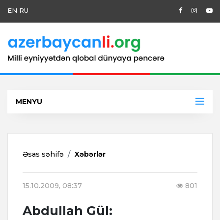
EN
RU
MENYU
Əsas səhifə
Xəbərlər
15.10.2009, 08:37
801
Abdullah Gül: