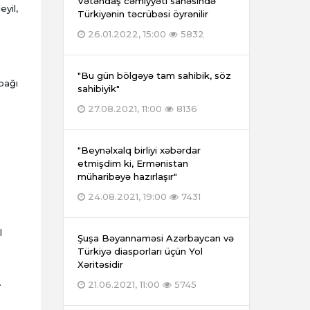
Vətəndaş cəmiyyəti sahəsində
yil,
Türkiyənin təcrübəsi öyrənilir
26.01.2022, 15:00
5832
"Bu gün bölgəyə tam sahibik, söz
pağı
sahibiyik"
27.08.2021, 11:00
8136
"Beynəlxalq birliyi xəbərdar
etmişdim ki, Ermənistan
müharibəyə hazırlaşır"
24.08.2021, 19:00
7431
l
Şuşa Bəyannaməsi Azərbaycan və
Türkiyə diasporları üçün Yol
Xəritəsidir
.
21.06.2021, 11:00
5745