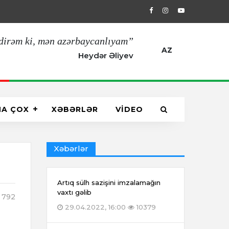
29.04.2022, 16:00
Artıq sülh sazişin
dirəm ki, mən azərbaycanlıyam”
AZ
Heydər Əliyev
HA ÇOX
XƏBƏRLƏR
VİDEO
Xəbərlər
Artıq sülh sazişini imzalamağın
vaxtı gəlib
792
29.04.2022, 16:00
10379