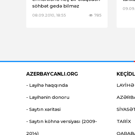
söhbət gedə bilməz
09.09.
08.09.2010, 18:55
785
AZERBAYCANLI.ORG
KEÇİD
- Layihə haqqında
LAYİHƏ
- Layihənin donoru
AZƏRB
- Saytın xəritəsi
SİYASƏ
- Saytın köhnə versiyası (2009-
TARİX
2014)
QARAB