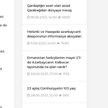
Qardaşlığın əsəri olan azad
Qarabağdan dünyaya mesaj
raz
18.06.2021, 14:00
5593
nə də
Helsinki və Haaqada azərbaycanlı
diasporunun informasiya aksiyaları
11.06.2021, 14:00
7493
maz.
Ermənistan hərbçilərinin mayın 27-
də Azərbaycanın Kəlbəcər
rayonunda nə işləri vardı?
la
29.05.2021, 17:00
7132
23 aylıq Cümhuriyyətin 103 yaşı
28.05.2021, 12:00
5611
mi