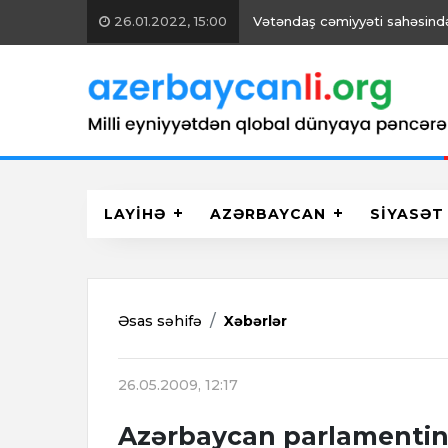
26.01.2022, 15:00
Vətəndaş cəmiyyəti sahəsində 
LAYİHƏ
AZƏRBAYCAN
SİYASƏT
Əsas səhifə
Xəbərlər
26.05.2009, 12:17
Azərbaycan parlamentində