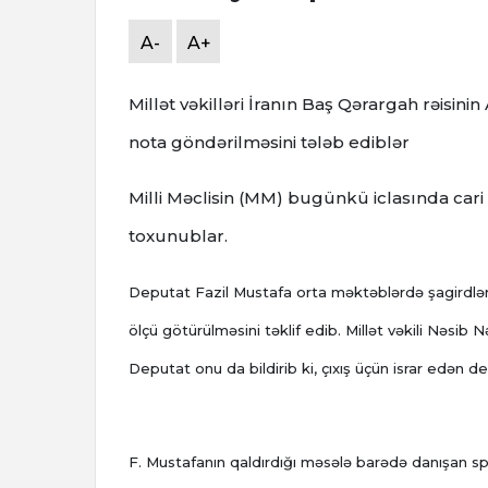
A-
A+
Millət vəkilləri İranın Baş Qərargah rəisi
nota göndərilməsini tələb ediblər
Milli Məclisin (MM) bugünkü iclasında car
toxunublar.
Deputat Fazil Mustafa orta məktəblərdə şagirdlərd
ölçü götürülməsini təklif edib. Millət vəkili Nəsib N
Deputat onu da bildirib ki, çıxış üçün israr edən de
F. Mustafanın qaldırdığı məsələ barədə danışan spi