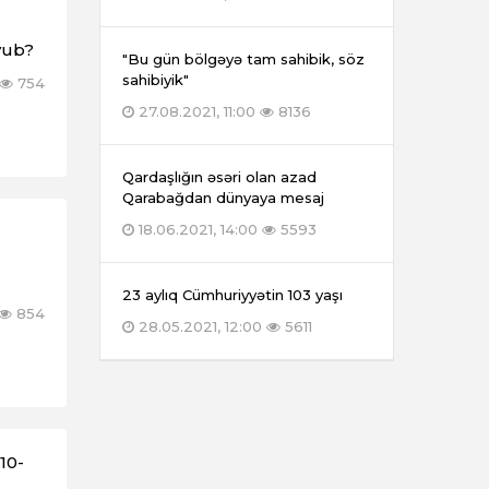
yub?
"Bu gün bölgəyə tam sahibik, söz
sahibiyik"
754
27.08.2021, 11:00
8136
Qardaşlığın əsəri olan azad
Qarabağdan dünyaya mesaj
18.06.2021, 14:00
5593
23 aylıq Cümhuriyyətin 103 yaşı
854
28.05.2021, 12:00
5611
10-