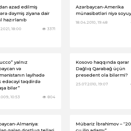
dan azad edilmiş
Azərbaycan-Amerika
lərə dəymiş ziyana dair
münasibətləri niyə soyu
l hazırlanıb
18.04.2010, 19:48
2021, 18:00
3371
ucco” yalnız
Kosovo haqqında qərar
baycan və
Dağlıq Qarabağ üçün
mənistanın layihədə
presedent ola bilərmi?
ak edəcəyi təqdirdə
25.07.2010, 19:07
aşa bilər”
2009, 10:53
804
baycan-Almaniya:
Mübariz İbrahimov – “20
dən gələn dostluq telləri
cu ilin adamı”