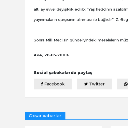
altı ay əvvəl dəyişiklik edilib: “Yaş həddinin azald
yayınmaların qarşısının alınması ilə bağlıdır”. Z. Ə
Sonra Milli Məclisin gündəliyindəki məsələlərin müz
APA, 26.05.2009.
Sosial şəbəkələrdə paylaş
Facebook
Twitter
Oxşar xəbərlər