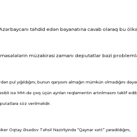
nin Azərbaycanı təhdid edən bəyanatına cavab olaraq bu ölk
i məsələlərin müzakirəsi zamanı deputatlar bəzi probleml
ən pul yığıldığını, bunun qarşısını almağın mümkün olmadığını dəyə
əsibli isə MM-də çıxış üçün ayrılan reqlamentin artırılmasını təklif edib
putatlara söz verilməlidir.
ker Oqtay Əsədov Təhsil Nazirliyində “Qaynar xətt” yaradıldığını,