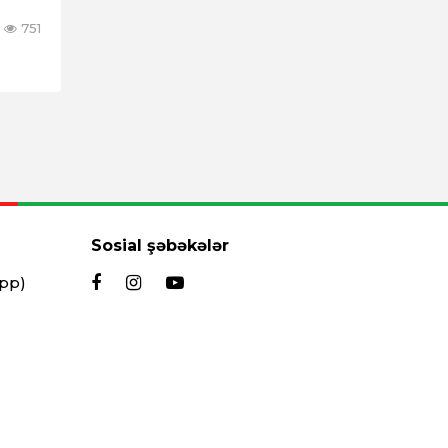
751
Sosial şəbəkələr
App)