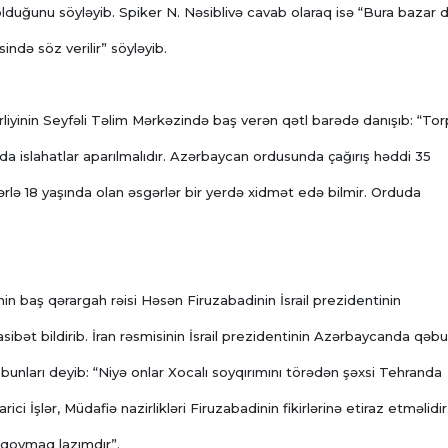
lduğunu söyləyib. Spiker N. Nəsiblivə cavab olaraq isə “Bura bazar de
sində söz verilir” söyləyib.
liyinin Seyfəli Təlim Mərkəzində baş verən qətl barədə danışıb: “Tor
uda islahatlar aparılmalıdır. Azərbaycan ordusunda çağırış həddi 35
ərlə 18 yaşında olan əsgərlər bir yerdə xidmət edə bilmir. Orduda
rinin baş qərargah rəisi Həsən Firuzabadinin İsrail prezidentinin
asibət bildirib. İran rəsmisinin İsrail prezidentinin Azərbaycanda qəbu
unları deyib: “Niyə onlar Xocalı soyqırımını törədən şəxsi Tehranda
i İşlər, Müdafiə nazirlikləri Firuzabadinin fikirlərinə etiraz etməlidir
n qoymaq lazımdır”.