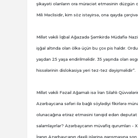
şikayəti olanların ora müraciət etməsinin düzgün o
Mili Məclisidir, kim söz istəyirsə, ona qayda çərçivə
Millət vəkili İqbal Ağazadə Şəmkirdə Müdafiə Nazir
işğal altında olan ölkə üçün bu çox pis haldır. Ord
yaşdan 25 yaşa endirilməlidir. 35 yaşında olan əsg
hissələrinin dislokasiya yeri tez-tez dəyişməlidir”.
Millət vəkili Fəzail Ağamalı isə İran Silahlı Qüvvələ
Azərbaycana səfəri ilə bağlı söylədiyi fikirlərə mün
olunacağına etiraz etməsini tənqid edən deputat b
salamlayırlar? Azərbaycanın müvafiq qurumları - Xaric
İranın Azərbaycanın daxili işlərinə qarışmasına so