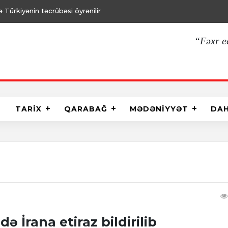
Türkiyənin təcrübəsi öyrənilir
“Fəxr e
TARİX
QARABAĞ
MƏDƏNİYYƏT
DA
 İrana etiraz bildirilib