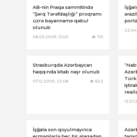
AB-nin Praqa sammitində
İşğal
“Şərq Tərəfdaşlığı” proqramı
ərazi
üzrə bəyannamə qəbul
porta
olunub
22.04.
08.05.2009, 13:00
751
Strasburqda Azərbaycan
“Nab
haqqında kitab nəşr olunub
Azər
Türk
07.12.2009, 22:08
823
iştir
reall
13.07.
İşğala son qoyulmayınca
Azər
ermənilərlə heç bir əlaqədən
tarix