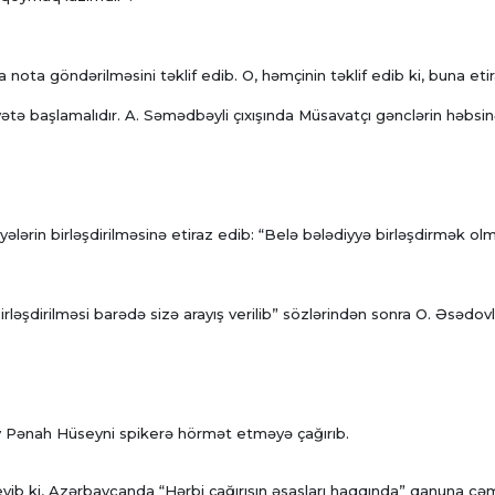
 nota göndərilməsini təklif edib. O, həmçinin təklif edib ki, buna eti
iyyətə başlamalıdır. A. Səmədbəyli çıxışında Müsavatçı gənclərin həbsi
rin birləşdirilməsinə etiraz edib: “Belə bələdiyyə birləşdirmək ol
rləşdirilməsi barədə sizə arayış verilib” sözlərindən sonra O. Əsədov
v Pənah Hüseyni spikerə hörmət etməyə çağırıb.
eyib ki, Azərbaycanda “Hərbi çağırışın əsasları haqqında” qanuna cə