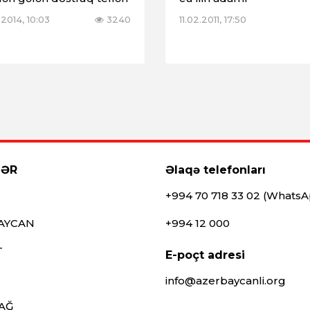
2014, 10:03
3240
11.02.2011, 17:50
LƏR
Əlaqə telefonları
+994 70 718 33 02 (Whats
AYCAN
+994 12 000
T
E-poçt adresi
info@azerbaycanli.org
AĞ