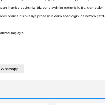
ılmasını həmişə deyirsiniz. Biz buna aydınlıq gətirmişik. Bu, xidmətdən
sgərov ordusa dislokasiya prosesinin daim aparıldığını da nəzərə çatdır
akirəsi başlayıb.
Whatsapp