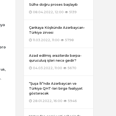
Sülhə doğru proses başlayıb
08.04.2022, 12:00
5139
əyə
Çankaya Köşkündə Azərbaycan-
Türkiyə zirvəsi
11.03.2022, 11:00
5798
ərə
Azad edilmiş ərazilərdə bərpa-
quruculuq işləri necə gedir?
04.03.2022, 11:00
5670
rək,
.
“Şuşa İli”ndə Azərbaycan və
Türkiyə QHT-ləri birgə fəaliyyət
göstərəcək
28.01.2022, 16:00
5946