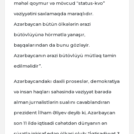
məhəl qoymur və mövcud “status-kvo”
vəziyyətini saxlamaqda maraqlıdır.
Azərbaycan bütün ölkələrin ərazi
bütövlüyünə hörmətlə yanaşır,
başqalarından da bunu gözləyir.
Azərbaycanın ərazi bütövlüyü mütləq təmin
edilməlidir”.
Azərbaycandakı daxili proseslər, demokratiya
və insan haqları sahəsində vəziyyət barədə
alman jurnalistlərin sualını cavablandıran
prezident İlham Əliyev deyib ki, Azərbaycan
son 11 ildə iqtisadi cəhətdən dünyanın ən
sürətlə inkişaf edən ölkəsi olub: "İqtisadiyyat 3