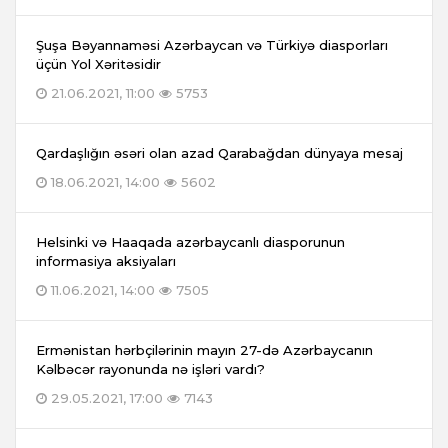
Şuşa Bəyannaməsi Azərbaycan və Türkiyə diasporları
üçün Yol Xəritəsidir
21.06.2021, 11:00
5753
Qardaşlığın əsəri olan azad Qarabağdan dünyaya mesaj
18.06.2021, 14:00
5602
Helsinki və Haaqada azərbaycanlı diasporunun
informasiya aksiyaları
11.06.2021, 14:00
7505
Ermənistan hərbçilərinin mayın 27-də Azərbaycanın
Kəlbəcər rayonunda nə işləri vardı?
29.05.2021, 17:00
7143