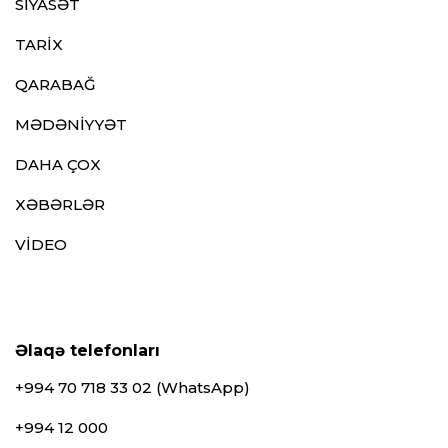
SİYASƏT
TARİX
QARABAĞ
MƏDƏNİYYƏT
DAHA ÇOX
XƏBƏRLƏR
VİDEO
Əlaqə telefonları
+994 70 718 33 02 (WhatsApp)
+994 12 000