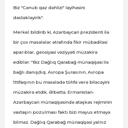
Biz "Cənub qaz dəhlizi" layihəsini
dəstəkləyirik".
Merkel bildirib ki, Azərbaycan prezidenti ilə
bir çox məsələlər ətrafında fikir mübadiləsi
aparıblar, geosiyasi vəziyyəti müzakirə
ediblər: "Biz Dağlıq Qarabağ münaqişəsi ilə
bağlı danışdıq. Avropa Şurasının, Avropa
İttifaqının bu məsələdə töhfə verə biləcəyini
müzakirə etdik. Əlbəttə, Ermənistan-
Azərbaycan münaqişəsində atəşkəs rejiminin
vaxtaşırı pozulması faktı bizi məyus etməyə
bilməz. Dağlıq Qarabağ münaqişəsi yalnız