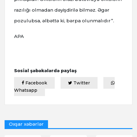
razılığı olmadan dəyişdirilə bilməz. Əgər
pozulubsa, əlbəttə ki, bərpa olunmalıdır”.
APA
Sosial şəbəkələrdə paylaş
Facebook
Twitter
Whatsapp
Oxşar xəbərlər