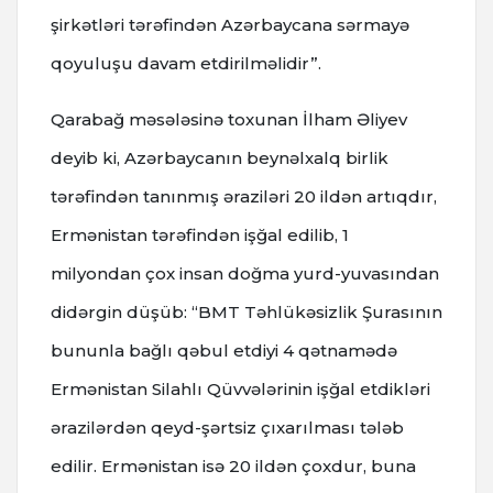
şirkətləri tərəfindən Azərbaycana sərmayə
qoyuluşu davam etdirilməlidir”.
Qarabağ məsələsinə toxunan İlham Əliyev
deyib ki, Azərbaycanın beynəlxalq birlik
tərəfindən tanınmış əraziləri 20 ildən artıqdır,
Ermənistan tərəfindən işğal edilib, 1
milyondan çox insan doğma yurd-yuvasından
didərgin düşüb: “BMT Təhlükəsizlik Şurasının
bununla bağlı qəbul etdiyi 4 qətnamədə
Ermənistan Silahlı Qüvvələrinin işğal etdikləri
ərazilərdən qeyd-şərtsiz çıxarılması tələb
edilir. Ermənistan isə 20 ildən çoxdur, buna