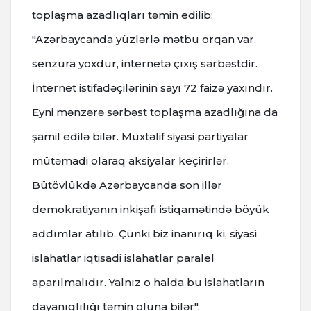
toplaşma azadlıqları təmin edilib:
"Azərbaycanda yüzlərlə mətbu orqan var,
senzura yoxdur, internetə çıxış sərbəstdir.
İnternet istifadəçilərinin sayı 72 faizə yaxındır.
Eyni mənzərə sərbəst toplaşma azadlığına da
şamil edilə bilər. Müxtəlif siyasi partiyalar
mütəmadi olaraq aksiyalar keçirirlər.
Bütövlükdə Azərbaycanda son illər
demokratiyanın inkişafı istiqamətində böyük
addımlar atılıb. Çünki biz inanırıq ki, siyasi
islahatlar iqtisadi islahatlar paralel
aparılmalıdır. Yalnız o halda bu islahatların
dayanıqlılığı təmin oluna bilər".