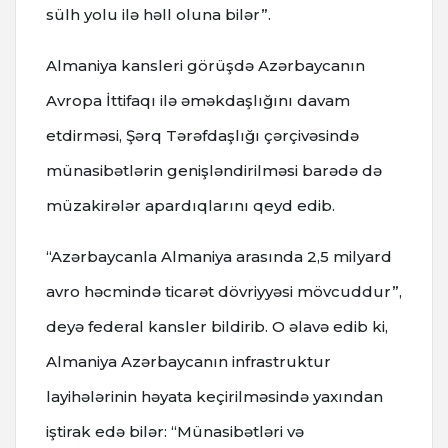
sülh yolu ilə həll oluna bilər”.
Almaniya kansleri görüşdə Azərbaycanın
Avropa İttifaqı ilə əməkdaşlığını davam
etdirməsi, Şərq Tərəfdaşlığı çərçivəsində
münasibətlərin genişləndirilməsi barədə də
müzakirələr apardıqlarını qeyd edib.
“Azərbaycanla Almaniya arasında 2,5 milyard
avro həcmində ticarət dövriyyəsi mövcuddur”,
deyə federal kansler bildirib. O əlavə edib ki,
Almaniya Azərbaycanın infrastruktur
layihələrinin həyata keçirilməsində yaxından
iştirak edə bilər: “Münasibətləri və