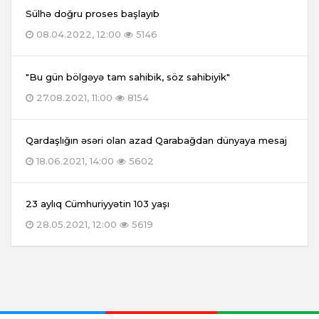
Sülhə doğru proses başlayıb
08.04.2022, 12:00
5146
"Bu gün bölgəyə tam sahibik, söz sahibiyik"
27.08.2021, 11:00
8154
Qardaşlığın əsəri olan azad Qarabağdan dünyaya mesaj
18.06.2021, 14:00
5602
23 aylıq Cümhuriyyətin 103 yaşı
28.05.2021, 12:00
5619