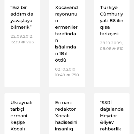
“Biz bir
Xocavənd
Türkiyə
addım da
rayonunu
Cümhuriy
yavaşlaya
n
yəti: 86 ilin
bilmərik”
ermənilər
qısa
tərəfində
tarixçəsi
22.09.2012,
n
15:39
786
29.10.2009,
işğalında
08:08
810
n 18 il
ötdü
02.10.2010,
18:49
758
Ukraynalı
Erməni
“SSRİ
tarixçi
redaktor
dağılanda
erməni
Xocalı
Heydər
keşişə
hadisəsini
Əliyev
Xocalı
insanlıq
rəhbərlik