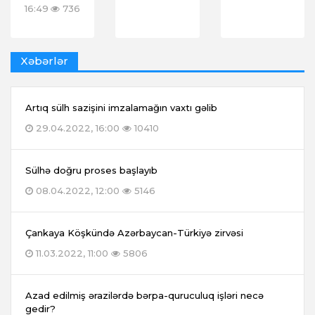
16:49
736
Xəbərlər
Artıq sülh sazişini imzalamağın vaxtı gəlib
29.04.2022, 16:00
10410
Sülhə doğru proses başlayıb
08.04.2022, 12:00
5146
Çankaya Köşkündə Azərbaycan-Türkiyə zirvəsi
11.03.2022, 11:00
5806
Azad edilmiş ərazilərdə bərpa-quruculuq işləri necə
gedir?