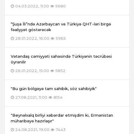
04.03.2022, 11:00
5680
“Şuşa İli”ndə Azərbaycan və Türkiyə QHT-ləri birgə
fəaliyyət göstərəcək
28.01.2022, 16:00
5965
Vətəndaş cəmiyyəti sahəsində Türkiyənin təcrübəsi
öyrənilir
26.01.2022, 15:00
5852
"Bu gün bölgəyə tam sahibik, söz sahibiyik"
27.08.2021, 11:00
8154
"Beynəlxalq birliyi xəbərdar etmişdim ki, Ermənistan
müharibəyə hazırlaşır"
24.08.2021, 19:00
7443