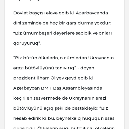
Dövlət başçısı əlavə edib ki, Azərbaycanda
dini zəmində də heç bir qarşıdurma yoxdur:
"Biz ümumbəşəri dəyərlərə sadiqik və onları
qoruyuruq”.
“Biz bütün ölkələrin, o cümlədən Ukraynanın
ərazi bütövlüyünü tanıyırıq” - deyən
prezident İlham Əliyev qeyd edib ki,
Azərbaycan BMT Baş Assambleyasında
keçirilən səsvermədə də Ukraynanın ərazi
bütövlüyünü açıq şəkildə dəstəkləyib: “Biz
hesab edirik ki, bu, beynəlxalq hüququn əsas
prinsipidir. Ölkələrin ərazi bütövlüyü ölkələrin