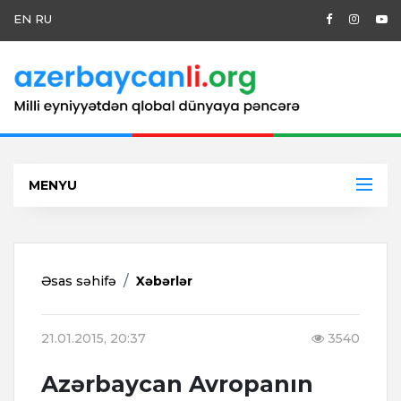
EN
RU
MENYU
Əsas səhifə
Xəbərlər
21.01.2015, 20:37
3540
Azərbaycan Avropanın