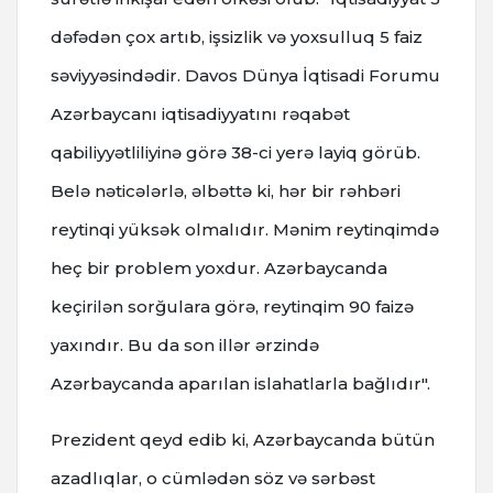
dəfədən çox artıb, işsizlik və yoxsulluq 5 faiz
səviyyəsindədir. Davos Dünya İqtisadi Forumu
Azərbaycanı iqtisadiyyatını rəqabət
qabiliyyətliliyinə görə 38-ci yerə layiq görüb.
Belə nəticələrlə, əlbəttə ki, hər bir rəhbəri
reytinqi yüksək olmalıdır. Mənim reytinqimdə
heç bir problem yoxdur. Azərbaycanda
keçirilən sorğulara görə, reytinqim 90 faizə
yaxındır. Bu da son illər ərzində
Azərbaycanda aparılan islahatlarla bağlıdır".
Prezident qeyd edib ki, Azərbaycanda bütün
azadlıqlar, o cümlədən söz və sərbəst