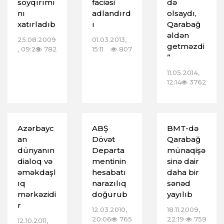
soyqırımı
faciəsi
də
nı
adlandırd
olsaydı,
xatırladıb
ı
Qarabağ
əldən
25.08.2009
01.03.2013,
getməzdi
, 09:29
782
15:11
807
”
11.05.2014,
12:14
3762
Azərbayc
ABŞ
BMT-də
an
Dövət
Qarabağ
dünyanın
Departa
münaqişə
dialoq və
mentinin
sinə dair
əməkdaşl
hesabatı
daha bir
ıq
narazılıq
sənəd
mərkəzidi
doğurub
yayılıb
r
12.03.2010,
18.11.2009,
20:06
765
22:19
759
12.10.2011,