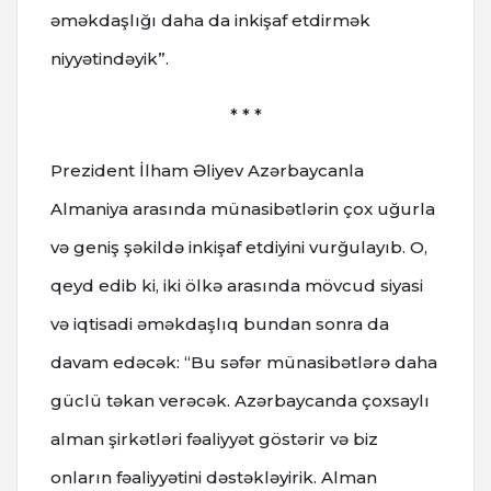
əməkdaşlığı daha da inkişaf etdirmək
niyyətindəyik”.
* * *
Prezident İlham Əliyev Azərbaycanla
Almaniya arasında münasibətlərin çox uğurla
və geniş şəkildə inkişaf etdiyini vurğulayıb. O,
qeyd edib ki, iki ölkə arasında mövcud siyasi
və iqtisadi əməkdaşlıq bundan sonra da
davam edəcək: “Bu səfər münasibətlərə daha
güclü təkan verəcək. Azərbaycanda çoxsaylı
alman şirkətləri fəaliyyət göstərir və biz
onların fəaliyyətini dəstəkləyirik. Alman