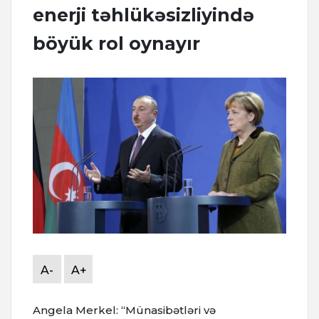
enerji təhlükəsizliyində
böyük rol oynayır
A-
A+
Angela Merkel: “Münasibətləri və