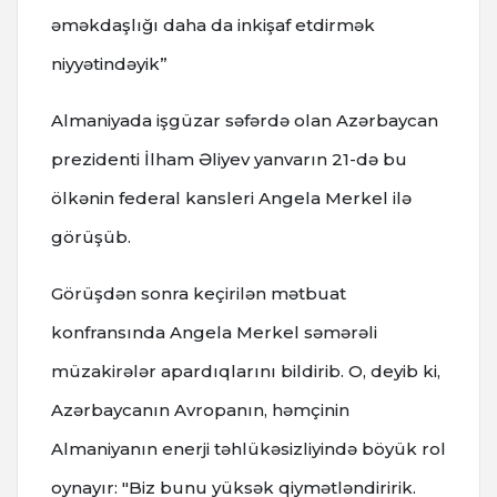
əməkdaşlığı daha da inkişaf etdirmək
niyyətindəyik”
Almaniyada işgüzar səfərdə olan Azərbaycan
prezidenti İlham Əliyev yanvarın 21-də bu
ölkənin federal kansleri Angela Merkel ilə
görüşüb.
Görüşdən sonra keçirilən mətbuat
konfransında Angela Merkel səmərəli
müzakirələr apardıqlarını bildirib. O, deyib ki,
Azərbaycanın Avropanın, həmçinin
Almaniyanın enerji təhlükəsizliyində böyük rol
oynayır: "Biz bunu yüksək qiymətləndiririk.