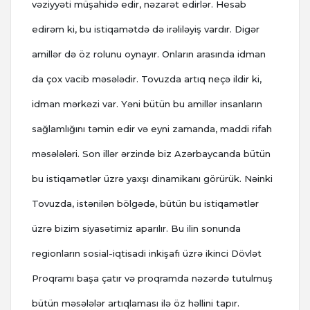
vəziyyəti müşahidə edir, nəzarət edirlər. Hesab
edirəm ki, bu istiqamətdə də irəliləyiş vardır. Digər
amillər də öz rolunu oynayır. Onların arasında idman
da çox vacib məsələdir. Tovuzda artıq neçə ildir ki,
idman mərkəzi var. Yəni bütün bu amillər insanların
sağlamlığını təmin edir və eyni zamanda, maddi rifah
məsələləri. Son illər ərzində biz Azərbaycanda bütün
bu istiqamətlər üzrə yaxşı dinamikanı görürük. Nəinki
Tovuzda, istənilən bölgədə, bütün bu istiqamətlər
üzrə bizim siyasətimiz aparılır. Bu ilin sonunda
regionların sosial-iqtisadi inkişafı üzrə ikinci Dövlət
Proqramı başa çatır və proqramda nəzərdə tutulmuş
bütün məsələlər artıqlaması ilə öz həllini tapır.