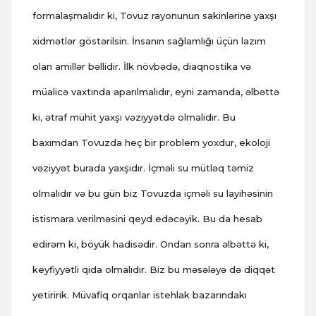
formalaşmalıdır ki, Tovuz rayonunun sakinlərinə yaxşı
xidmətlər göstərilsin. İnsanın sağlamlığı üçün lazım
olan amillər bəllidir. İlk növbədə, diaqnostika və
müalicə vaxtında aparılmalıdır, eyni zamanda, əlbəttə
ki, ətraf mühit yaxşı vəziyyətdə olmalıdır. Bu
baxımdan Tovuzda heç bir problem yoxdur, ekoloji
vəziyyət burada yaxşıdır. İçməli su mütləq təmiz
olmalıdır və bu gün biz Tovuzda içməli su layihəsinin
istismara verilməsini qeyd edəcəyik. Bu da hesab
edirəm ki, böyük hadisədir. Ondan sonra əlbəttə ki,
keyfiyyətli qida olmalıdır. Biz bu məsələyə də diqqət
yetiririk. Müvafiq orqanlar istehlak bazarındakı