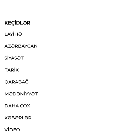
KEÇİDLƏR
LAYİHƏ
AZƏRBAYCAN
SİYASƏT
TARİX
QARABAĞ
MƏDƏNİYYƏT
DAHA ÇOX
XƏBƏRLƏR
VİDEO