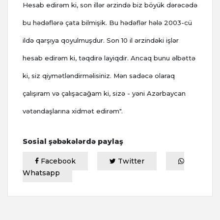
Hesab edirəm ki, son illər ərzində biz böyük dərəcədə
bu hədəflərə çata bilmişik. Bu hədəflər hələ 2003-cü
ildə qarşıya qoyulmuşdur. Son 10 il ərzindəki işlər
hesab edirəm ki, təqdirə layiqdir. Ancaq bunu əlbəttə
ki, siz qiymətləndirməlisiniz. Mən sadəcə olaraq
çalışıram və çalışacağam ki, sizə - yəni Azərbaycan
vətəndaşlarına xidmət edirəm".
Sosial şəbəkələrdə paylaş
Facebook
Twitter
Whatsapp