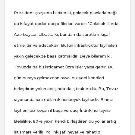
Prezident çıxışında bildirib ki, gələcək planlarla bağlı
da kifayət qədər dəqiq fikirləri vardır: "Gələcək illərdə
Azərbaycan əlbəttə ki, bundan da sürətlə inkişaf
etməlidir və edəcəkdir. Bütün infrastruktur layihələri
yaxın gələcəkdə başa çatmalıdır. Deyə bilərəm ki,
Tovuzda da bu istiqamət üzrə işlər yaxşı gedir. Bu
gün buraya gəlməzdən əvvəl biz yeni kəndləri
birləşdirən yolun açılışında da iştirak etdik. Bu, Tovuz
rayonunda icra edilən ikinci böyük layihədir. Birinci
layihəni biz keçən il başa vurduq. İndi ikinci layihə.
Beləliklə, 80-ə yaxın kəndi birləşdirən bu yollar artıq
istismara verilir. Yol inkişaf, həyat və rahatlıq