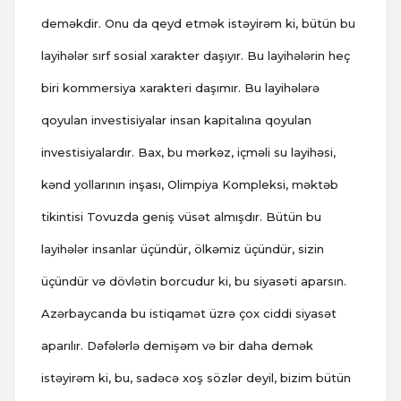
deməkdir. Onu da qeyd etmək istəyirəm ki, bütün bu
layihələr sırf sosial xarakter daşıyır. Bu layihələrin heç
biri kommersiya xarakteri daşımır. Bu layihələrə
qoyulan investisiyalar insan kapitalına qoyulan
investisiyalardır. Bax, bu mərkəz, içməli su layihəsi,
kənd yollarının inşası, Olimpiya Kompleksi, məktəb
tikintisi Tovuzda geniş vüsət almışdır. Bütün bu
layihələr insanlar üçündür, ölkəmiz üçündür, sizin
üçündür və dövlətin borcudur ki, bu siyasəti aparsın.
Azərbaycanda bu istiqamət üzrə çox ciddi siyasət
aparılır. Dəfələrlə demişəm və bir daha demək
istəyirəm ki, bu, sadəcə xoş sözlər deyil, bizim bütün