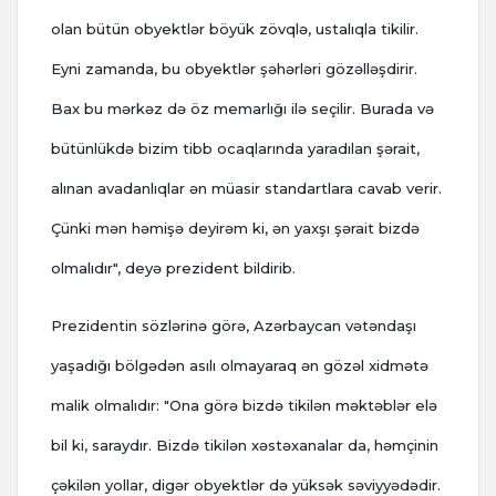
olan bütün obyektlər böyük zövqlə, ustalıqla tikilir.
Eyni zamanda, bu obyektlər şəhərləri gözəlləşdirir.
Bax bu mərkəz də öz memarlığı ilə seçilir. Burada və
bütünlükdə bizim tibb ocaqlarında yaradılan şərait,
alınan avadanlıqlar ən müasir standartlara cavab verir.
Çünki mən həmişə deyirəm ki, ən yaxşı şərait bizdə
olmalıdır", deyə prezident bildirib.
Prezidentin sözlərinə görə, Azərbaycan vətəndaşı
yaşadığı bölgədən asılı olmayaraq ən gözəl xidmətə
malik olmalıdır: "Ona görə bizdə tikilən məktəblər elə
bil ki, saraydır. Bizdə tikilən xəstəxanalar da, həmçinin
çəkilən yollar, digər obyektlər də yüksək səviyyədədir.