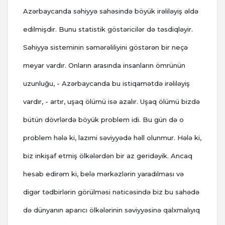
Azərbaycanda səhiyyə sahəsində böyük irəliləyiş əldə
edilmişdir. Bunu statistik göstəricilər də təsdiqləyir.
Səhiyyə sisteminin səmərəliliyini göstərən bir neçə
meyar vardır. Onların arasında insanların ömrünün
uzunluğu, - Azərbaycanda bu istiqamətdə irəliləyiş
vardır, - artır, uşaq ölümü isə azalır. Uşaq ölümü bizdə
bütün dövrlərdə böyük problem idi. Bu gün də o
problem hələ ki, lazımi səviyyədə həll olunmur. Hələ ki,
biz inkişaf etmiş ölkələrdən bir az geridəyik. Ancaq
hesab edirəm ki, belə mərkəzlərin yaradılması və
digər tədbirlərin görülməsi nəticəsində biz bu sahədə
də dünyanın aparıcı ölkələrinin səviyyəsinə qalxmalıyıq