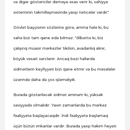
və digər göstəricilər deməyə əsas verir ki, səhiyyə
sisteminin təkmilləşməsində yaxşı nəticələr vardır".
Dövlət başçısının sözlərinə görə, amma hələ ki, bu
sahə bizi tam qane edə bilməz: "Əlbəttə ki, biz
çalışırıq müasir mərkəzlər tikilsin, avadanlıq alınır,
böyük vəsait xərclənir. Ancaq bəzi hallarda
xidmətlərin keyfiyyəti bizi qane etmir və bu məsələlər
üzərində daha da çox işləməliyik.
Burada göstəriləcək xidmət əminəm ki, yüksək
səviyyədə olmalıdır. Yaxın zamanlarda bu mərkəz
fəaliyyətə başlayacaqdır. İndi fəaliyyətə başlamaq
üçün bütün imkanlar vardır. Burada yaxşı həkim heyəti