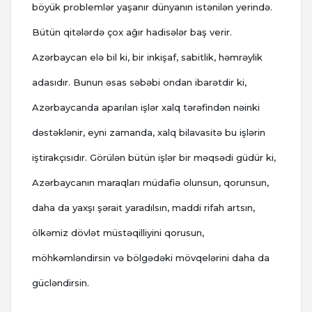
böyük problemlər yaşanır dünyanın istənilən yerində.
Bütün qitələrdə çox ağır hadisələr baş verir.
Azərbaycan elə bil ki, bir inkişaf, sabitlik, həmrəylik
adasıdır. Bunun əsas səbəbi ondan ibarətdir ki,
Azərbaycanda aparılan işlər xalq tərəfindən nəinki
dəstəklənir, eyni zamanda, xalq bilavasitə bu işlərin
iştirakçısıdır. Görülən bütün işlər bir məqsədi güdür ki,
Azərbaycanın maraqları müdafiə olunsun, qorunsun,
daha da yaxşı şərait yaradılsın, maddi rifah artsın,
ölkəmiz dövlət müstəqilliyini qorusun,
möhkəmləndirsin və bölgədəki mövqelərini daha da
gücləndirsin.