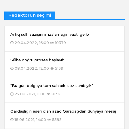
Redaktorun seçimi
Artıq sülh sazişini imzalamağın vaxtı gəlib
29.04.2022, 16:00
10379
Sülhə doğru proses başlayıb
08.04.2022, 12:00
5139
"Bu gün bölgəyə tam sahibik, söz sahibiyik"
27.08.2021, 11:00
8136
Qardaşlığın əsəri olan azad Qarabağdan dünyaya mesaj
18.06.2021, 14:00
5593