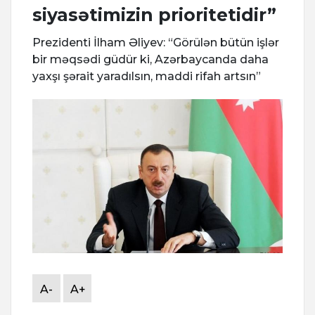
siyasətimizin prioritetidir”
Prezidenti İlham Əliyev: “Görülən bütün işlər
bir məqsədi güdür ki, Azərbaycanda daha
yaxşı şərait yaradılsın, maddi rifah artsın”
A-
A+