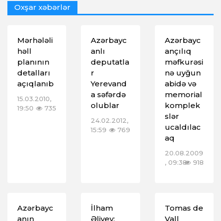
Oxşar xəbərlər
Mərhələli
Azərbayc
Azərbayc
həll
anlı
ançılıq
planının
deputatla
məfkurəsi
detalları
r
nə uyğun
açıqlanıb
Yerevand
abidə və
a səfərdə
memorial
15.03.2010,
olublar
komplek
19:50
735
slər
24.02.2012,
ucaldılac
15:59
769
aq
20.08.2009
, 09:38
918
Azərbayc
İlham
Tomas de
anın
Əliyev:
Vall