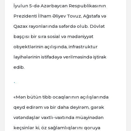
İyulun 5-də Azərbaycan Respublikasının
Prezidenti İlham Əliyev Tovuz, Ağstafa və
Qazax rayonlarında səfərdə olub. Dövlət
başçısı bir sıra sosial və mədəniyyət
obyektlərinin açılışında, infrastruktur
layihələrinin istifadəyə verilməsində iştirak
edib.
«Mən bütün tibb ocaqlarının açılışlarında
qeyd edirəm və bir daha deyirəm, gərək
vətəndaşlar vaxtlı-vaxtında müayinədən
keçsinlər ki, öz sağlamlıqlarını qoruya