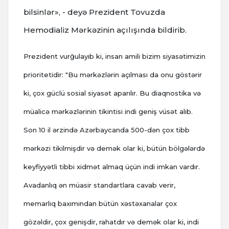
bilsinlər», - deyə
Prezident Tovuzda
Hemodializ Mərkəzinin açılışında bildirib.
Prezident vurğulayıb ki, insan amili bizim siyasətimizin
prioritetidir: "Bu mərkəzlərin açılması da onu göstərir
ki, çox güclü sosial siyasət aparılır. Bu diaqnostika və
müalicə mərkəzlərinin tikintisi indi geniş vüsət alıb.
Son 10 il ərzində Azərbaycanda 500-dən çox tibb
mərkəzi tikilmişdir və demək olar ki, bütün bölgələrdə
keyfiyyətli tibbi xidmət almaq üçün indi imkan vardır.
Avadanlıq ən müasir standartlara cavab verir,
memarlıq baxımından bütün xəstəxanalar çox
gözəldir, çox genişdir, rahatdır və demək olar ki, indi