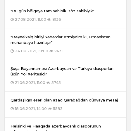
"Bu gün bölgəyə tam sahibik, söz sahibiyik"
27.08.2021, 11:00
8136
"Beynəlxalq birliyi xəbərdar etmişdim ki, Ermənistan
müharibəyə hazırlaşır"
24.08.2021, 19:00
7431
Şuşa Bəyannaməsi Azərbaycan və Türkiyə diasporları
üçün Yol Xəritəsidir
21.06.2021, 11:00
5745
Qardaşlığın əsəri olan azad Qarabağdan dünyaya mesaj
18.06.2021, 14:00
5593
Helsinki və Haaqada azərbaycanlı diasporunun