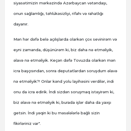
siyasətimizin mərkəzində Azərbaycan vətəndaşı,
onun sağlamlığı, təhlükəsizliyi, rifahı və rahatlığı
dayanır.
Mən hər dəfə belə açılışlarda olarkən çox sevinirəm və
eyni zamanda, düşünürəm ki, biz daha nə etməliyik,
əlavə nə etməliyik. Keçən dəfə Tovuzda olarkən mən
icra başçısından, sonra deputatlardan soruşdum əlavə
nə etməliyik?! Onlar kənd yolu layihəsini verdilər, indi
onu da icra edirik. İndi sizdən soruşmaq istəyirəm ki,
biz əlavə nə etməliyik ki, burada işlər daha da yaxşı
getsin. İndi yəqin ki bu məsələlərlə bağlı sizin
fikirləriniz var".