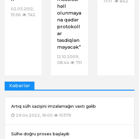
17:17
842
həll
02.03.2012,
olunmaya
15:56
742
na qədər
protokoll
ar
təsdiqlən
məyəcək”
12.10.2009,
08:44
751
Xəbərlər
Artıq sülh sazişini imzalamağın vaxtı gəlib
29.04.2022, 16:00
10379
Sülhə doğru proses başlayıb