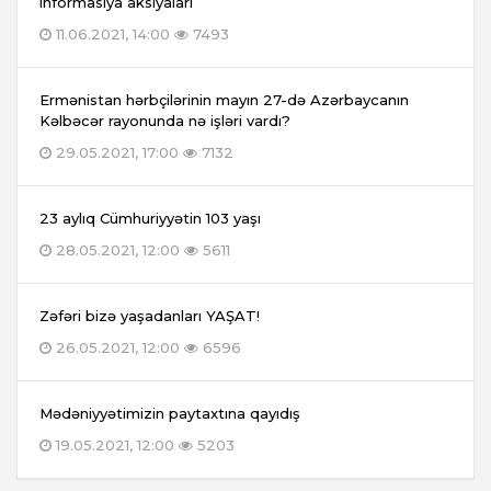
informasiya aksiyaları
11.06.2021, 14:00
7493
Ermənistan hərbçilərinin mayın 27-də Azərbaycanın
Kəlbəcər rayonunda nə işləri vardı?
29.05.2021, 17:00
7132
23 aylıq Cümhuriyyətin 103 yaşı
28.05.2021, 12:00
5611
Zəfəri bizə yaşadanları YAŞAT!
26.05.2021, 12:00
6596
Mədəniyyətimizin paytaxtına qayıdış
19.05.2021, 12:00
5203