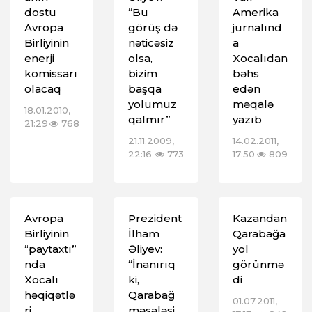
dostu
“Bu
Amerika
Avropa
görüş də
jurnalınd
Birliyinin
nəticəsiz
a
enerji
olsa,
Xocalıdan
komissarı
bizim
bəhs
olacaq
başqa
edən
yolumuz
məqalə
18.01.2010,
qalmır”
yazıb
21:29
768
21.11.2009,
14.02.2011,
22:16
773
17:50
809
Avropa
Prezident
Kazandan
Birliyinin
İlham
Qarabağa
“paytaxtı”
Əliyev:
yol
nda
“İnanırıq
görünmə
Xocalı
ki,
di
həqiqətlə
Qarabağ
01.07.2011,
ri
məsələsi