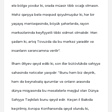
elə bölgə yoxdur ki, orada müasir tibb ocağı olmasın.
Məhz qarşıya belə məqsəd qoyulmuşdur ki, hər bir
yaşayış məntəqəsində, böyük şəhərlərdə, rayon
mərkəzlərində keyfiyyətli tibbi xidmət olmalıdır. Mən
şadam ki, artıq Tovuzda da bu mərkəz yaradılır və
insanların sərəncamına verilir".
İlham Əliyev qeyd edib ki, son illər bütövlükdə səhiyyə
sahəsində nəticələr yaxşıdır: "Bunu həm biz deyirik,
həm də beynəlxalq qurumlar və onların arasında
dünya miqyasında bu məsələlərlə məşğul olan Dünya
Səhiyyə Təşkilatı bunu qeyd edir. Keçən il Bakıda
keçirilmiş Avropa Konfransında qeyd olundu ki,