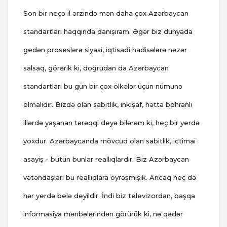
Son bir neçə il ərzində mən daha çox Azərbaycan
standartları haqqında danışıram. Əgər biz dünyada
gedən proseslərə siyasi, iqtisadi hadisələrə nəzər
salsaq, görərik ki, doğrudan da Azərbaycan
standartları bu gün bir çox ölkələr üçün nümunə
olmalıdır. Bizdə olan sabitlik, inkişaf, hətta böhranlı
illərdə yaşanan tərəqqi deyə bilərəm ki, heç bir yerdə
yoxdur. Azərbaycanda mövcud olan sabitlik, ictimai
asayiş - bütün bunlar reallıqlardır. Biz Azərbaycan
vətəndaşları bu reallıqlara öyrəşmişik. Ancaq heç də
hər yerdə belə deyildir. İndi biz televizordan, başqa
informasiya mənbələrindən görürük ki, nə qədər