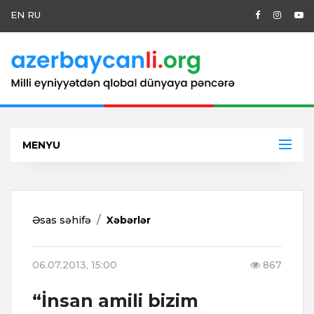
EN
RU
MENYU
Əsas səhifə
Xəbərlər
06.07.2013, 15:00
867
“İnsan amili bizim