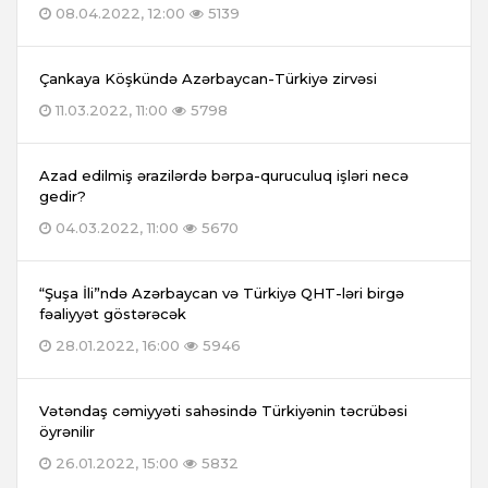
08.04.2022, 12:00
5139
Çankaya Köşkündə Azərbaycan-Türkiyə zirvəsi
11.03.2022, 11:00
5798
Azad edilmiş ərazilərdə bərpa-quruculuq işləri necə
gedir?
04.03.2022, 11:00
5670
“Şuşa İli”ndə Azərbaycan və Türkiyə QHT-ləri birgə
fəaliyyət göstərəcək
28.01.2022, 16:00
5946
Vətəndaş cəmiyyəti sahəsində Türkiyənin təcrübəsi
öyrənilir
26.01.2022, 15:00
5832