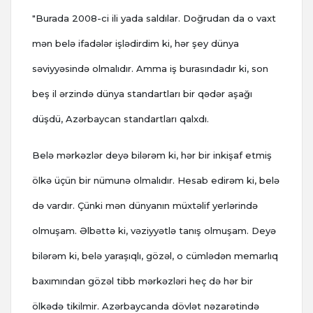
"Burada 2008-ci ili yada saldılar. Doğrudan da o vaxt
mən belə ifadələr işlədirdim ki, hər şey dünya
səviyyəsində olmalıdır. Amma iş burasındadır ki, son
beş il ərzində dünya standartları bir qədər aşağı
düşdü, Azərbaycan standartları qalxdı.
Belə mərkəzlər deyə bilərəm ki, hər bir inkişaf etmiş
ölkə üçün bir nümunə olmalıdır. Hesab edirəm ki, belə
də vardır. Çünki mən dünyanın müxtəlif yerlərində
olmuşam. Əlbəttə ki, vəziyyətlə tanış olmuşam. Deyə
bilərəm ki, belə yaraşıqlı, gözəl, o cümlədən memarlıq
baxımından gözəl tibb mərkəzləri heç də hər bir
ölkədə tikilmir. Azərbaycanda dövlət nəzarətində