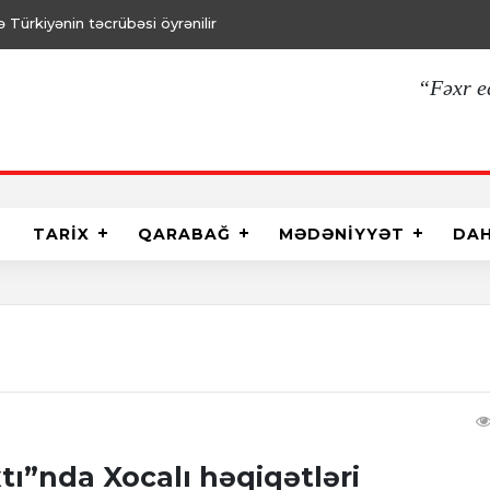
Türkiyənin təcrübəsi öyrənilir
“Fəxr e
TARİX
QARABAĞ
MƏDƏNİYYƏT
DA
tı”nda Xocalı həqiqətləri