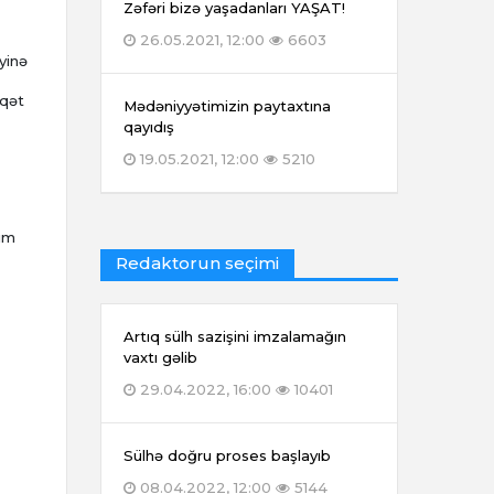
Zəfəri bizə yaşadanları YAŞAT!
26.05.2021, 12:00
6603
yinə
qqət
Mədəniyyətimizin paytaxtına
qayıdış
19.05.2021, 12:00
5210
nım
Redaktorun seçimi
Artıq sülh sazişini imzalamağın
vaxtı gəlib
29.04.2022, 16:00
10401
Sülhə doğru proses başlayıb
08.04.2022, 12:00
5144