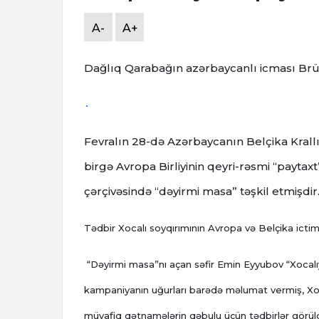
A-
A+
Dağlıq Qarabağın azərbaycanlı icması Brüs
Fevralın 28-də Azərbaycanın Belçika Krallı
birgə Avropa Birliyinin qeyri-rəsmi “paytax
çərçivəsində “dəyirmi masa” təşkil etmişdir
Tədbir Xocalı soyqırımının Avropa və Belçika ictim
“Dəyirmi masa”nı açan səfir Emin Eyyubov “Xocalıy
kampaniyanın uğurları barədə məlumat vermiş, Xoc
müvafiq qətnamələrin qəbulu üçün tədbirlər görül