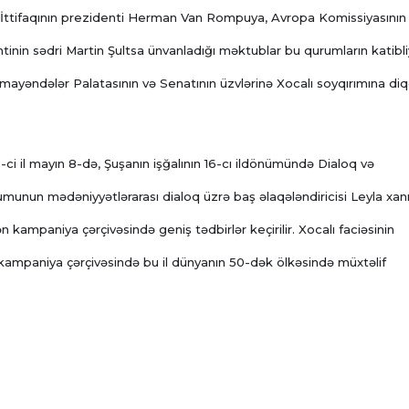
a İttifaqının prezidenti Herman Van Rompuya, Avropa Komissiyasının
nin sədri Martin Şultsa ünvanladığı məktublar bu qurumların katibli
ayəndələr Palatasının və Senatının üzvlərinə Xocalı soyqırımına di
-ci il mayın 8-də, Şuşanın işğalının 16-cı ildönümündə Dialoq və
unun mədəniyyətlərarası dialoq üzrə baş əlaqələndiricisi Leyla xa
 kampaniya çərçivəsində geniş tədbirlər keçirilir. Xocalı faciəsinin
kampaniya çərçivəsində bu il dünyanın 50-dək ölkəsində müxtəlif