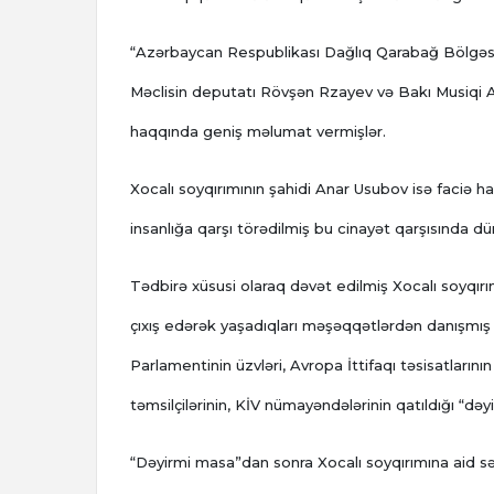
“Azərbaycan Respublikası Dağlıq Qarabağ Bölgəsinin
Məclisin deputatı Rövşən Rzayev və Bakı Musiqi Ak
haqqında geniş məlumat vermişlər.
Xocalı soyqırımının şahidi Anar Usubov isə faciə h
insanlığa qarşı törədilmiş bu cinayət qarşısında d
Tədbirə xüsusi olaraq dəvət edilmiş Xocalı soyqırım
çıxış edərək yaşadıqları məşəqqətlərdən danışmış 
Parlamentinin üzvləri, Avropa İttifaqı təsisatlarını
təmsilçilərinin, KİV nümayəndələrinin qatıldığı “d
“Dəyirmi masa”dan sonra Xocalı soyqırımına aid sə