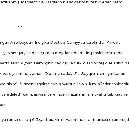
azırlanmış fotosərgi və uşaqların bu soyqırımını təsvir edən rəsm
* * *
 gün Azərbaycan-Belçika Dostluq Cəmiyyəti tərəfindən Avropa
siyasının qarşısındakı Şuman meydanında mitinq təşkil edilmişdir.
ətin sədri Ayhan Dəmirçinin çağırışı ilə türk diaspor təşkilatlarının d
 verdiyi mitinq zamanı “Xocalıya ədalət!”, “Soyqırımı cinayətkarları
ndırılsın!”, “Erməni işğalına son qoyulsun!” və s. kimi şüarlar səsləndiri
ıya ədalət!” kampaniyası tərəfindən hazırlanmış müvafiq təbliğat və
dır.
avaya rəmzi olaraq 613 şar buraxılmış və mitinqin qətnaməsi oxunmuşd