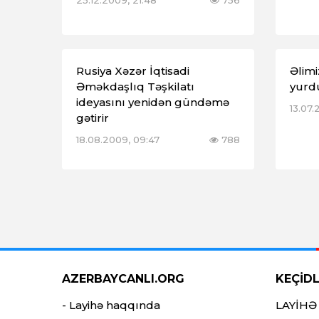
25.12.2009, 21:48
756
Rusiya Xəzər İqtisadi
Əlim
Əməkdaşlıq Təşkilatı
yurdu
ideyasını yenidən gündəmə
13.07.
gətirir
18.08.2009, 09:47
788
AZERBAYCANLI.ORG
KEÇİD
- Layihə haqqında
LAYİHƏ