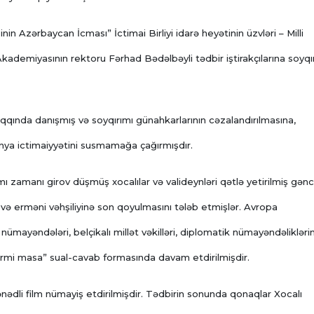
 Azərbaycan İcması” İctimai Birliyi idarə heyətinin üzvləri – Milli
ademiyasının rektoru Fərhad Bədəlbəyli tədbir iştirakçılarına soyqı
aqqında danışmış və soyqırımı günahkarlarının cəzalandırılmasına,
ünya ictimaiyyətini susmamağa çağırmışdır.
ı zamanı girov düşmüş xocalılar və valideynləri qətlə yetirilmiş gənc
və erməni vəhşiliyinə son qoyulmasını tələb etmişlər. Avropa
n nümayəndələri, belçikalı millət vəkilləri, diplomatik nümayəndəlikləri
əyirmi masa” sual-cavab formasında davam etdirilmişdir.
nədli film nümayiş etdirilmişdir. Tədbirin sonunda qonaqlar Xocalı