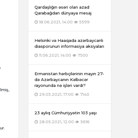
Qardaşlığın əsəri olan azad
Qarabağdan dünyaya mesaj
18.06.2021, 14:00
5599
Helsinki və Haaqada azərbaycanlı
diasporunun informasiya aksiyaları
11.06.2021, 14:00
7500
a
Ermənistan hərbçilərinin mayın 27-
də Azərbaycanın Kəlbəcər
rayonunda nə işləri vardı?
lmiş,
29.05.2021, 17:00
7140
23 aylıq Cümhuriyyətin 103 yaşı
28.05.2021, 12:00
5616
ur.