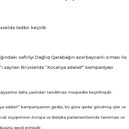
seldə tədbir keçirib
ğındakı səfirliyi Dağlıq Qarabağın azərbaycanlı icması ilə
t”ı sayılan Brüsseldə “Xocalıya ədalət!” kampaniyası
.
aiyyətinə daha yaxından tanıdılması məqsədilə keçirilmişdir.
a ədalət!” kampaniyasının gedişi, bü günə qədər görülmüş işlər və
alı soyqırımının Avropa və Belçika parlamentlərində tanınması və
düyünü qeyd etmişdir.