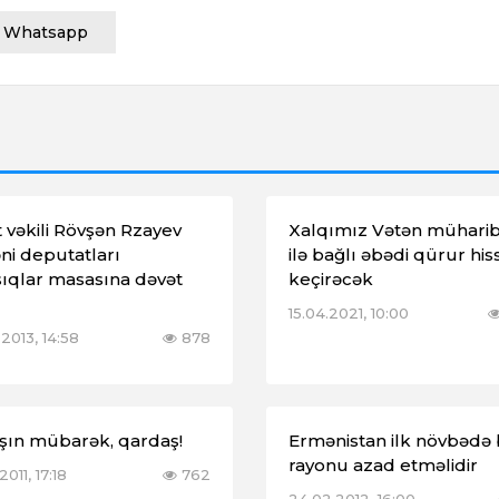
Whatsapp
t vəkili Rövşən Rzayev
Xalqımız Vətən müharib
ni deputatları
ilə bağlı əbədi qürur hiss
ıqlar masasına dəvət
keçirəcək
15.04.2021, 10:00
2013, 14:58
878
şın mübarək, qardaş!
Ermənistan ilk növbədə
rayonu azad etməlidir
2011, 17:18
762