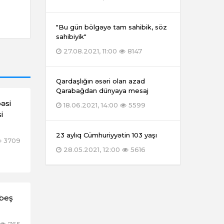
"Bu gün bölgəyə tam sahibik, söz
sahibiyik"
27.08.2021, 11:00
8147
Qardaşlığın əsəri olan azad
Qarabağdan dünyaya mesaj
əsi
18.06.2021, 14:00
5599
i
23 aylıq Cümhuriyyətin 103 yaşı
3709
28.05.2021, 12:00
5616
 beş