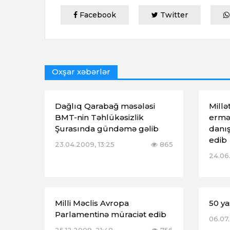
Facebook
Twitter
Oxşar xəbərlər
Dağlıq Qarabağ məsələsi
Millə
BMT-nin Təhlükəsizlik
ermə
Şurasında gündəmə gəlib
danış
edib
23.04.2009, 13:25
865
24.06.
Milli Məclis Avropa
50 ya
Parlamentinə müraciət edib
06.07.