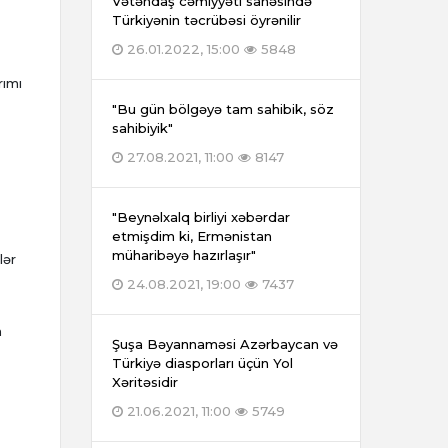
Vətəndaş cəmiyyəti sahəsində
Türkiyənin təcrübəsi öyrənilir
26.01.2022, 15:00
5848
rımı
"Bu gün bölgəyə tam sahibik, söz
sahibiyik"
27.08.2021, 11:00
8147
"Beynəlxalq birliyi xəbərdar
etmişdim ki, Ermənistan
müharibəyə hazırlaşır"
lər
24.08.2021, 19:00
7437
n
Şuşa Bəyannaməsi Azərbaycan və
Türkiyə diasporları üçün Yol
Xəritəsidir
21.06.2021, 11:00
5749