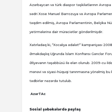
Azərbaycan və türk diaspor təşkilatlarının Avrop
sədri Xose Manuel Barrozuya və Avropa Parlamenti
təqdim edilmiş, Avropa Parlamentinin, Belçika Nüm
yetirmələrinə dair müraciətlər göndərilmişdir.
Xatırladaq ki, “Xocalıya ədalət!” kampaniyası 2008
Əməkdaşlıq Uğrunda İslam Konfransı Gənclər Forum
Əliyevanın təşəbbüsü ilə elan olunub. 2009-cu ildən
mənəvi və siyasi-hüquqi tanınmasına yönəlmiş bu 
tədbirlər nəzərdə tutulub.
AzərTAc
Sosial şəbəkələrdə paylaş