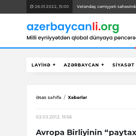
26.01.2022, 15:00
Vətəndaş cəmiyyəti sahəsində 
LAYİHƏ
AZƏRBAYCAN
SİYASƏT
Əsas səhifə
Xəbərlər
02.03.2012, 15:56
Avropa Birliyinin “paytax