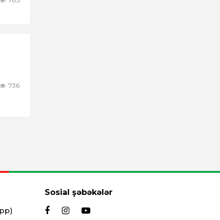
765
736
Sosial şəbəkələr
App)