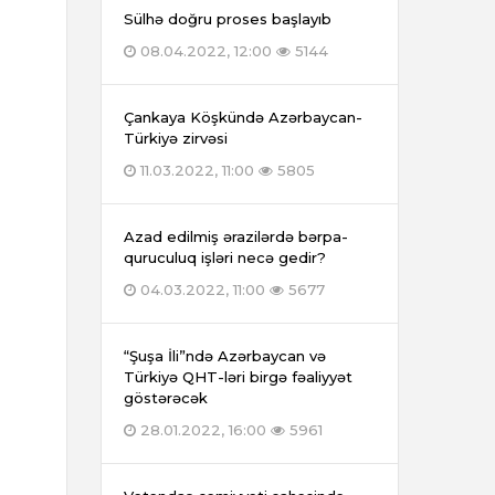
Sülhə doğru proses başlayıb
08.04.2022, 12:00
5144
Çankaya Köşkündə Azərbaycan-
Türkiyə zirvəsi
11.03.2022, 11:00
5805
Azad edilmiş ərazilərdə bərpa-
quruculuq işləri necə gedir?
04.03.2022, 11:00
5677
“Şuşa İli”ndə Azərbaycan və
Türkiyə QHT-ləri birgə fəaliyyət
göstərəcək
28.01.2022, 16:00
5961