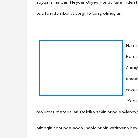
soyqırımına dair Heydər Əliyev Fondu tərəfindən h
əsərlərindən ibarət sərgi ilə tanış olmuşlar.
Həmin
Komis
Cəmiyy
dəstək
cəzala
“Xocal
məlumat materialları Belçika sakinlərinə paylanmış
Mitinqin sonunda Xocalı şəhidlərinin xatirəsinə h