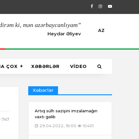
29.04.2022, 16:00
Artıq sülh sazişin
dirəm ki, mən azərbaycanlıyam”
AZ
Heydər Əliyev
HA ÇOX
XƏBƏRLƏR
VİDEO
Xəbərlər
Artıq sülh sazişini imzalamağın
vaxtı gəlib
747
29.04.2022, 16:00
10401