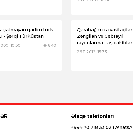
24.02.2012, 16:00
iz çatmayan qədim türk
Qarabağ üzrə vasitəçilər
 - Şərqi Türküstan
Zəngilan və Cəbrayıl
rayonlarına baş çəkiblər
2009, 10:50
840
26.11.2012, 15:33
LƏR
Əlaqə telefonları
+994 70 718 33 02 (Whats