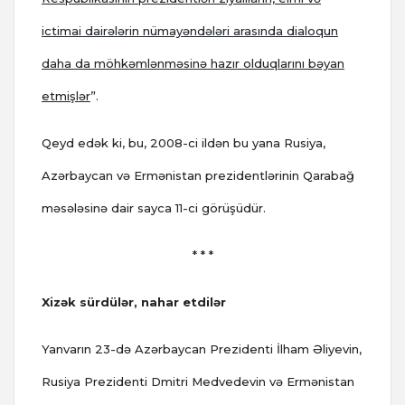
ictimai dairələrin nümayəndələri arasında dialoqun
daha da möhkəmlənməsinə hazır olduqlarını bəyan
etmişlər
”.
Qeyd edək ki, bu, 2008-ci ildən bu yana Rusiya,
Azərbaycan və Ermənistan prezidentlərinin Qarabağ
məsələsinə dair sayca 11-ci görüşüdür.
* * *
Xizək sürdülər, nahar etdilər
Yanvarın 23-də Azərbaycan Prezidenti İlham Əliyevin,
Rusiya Prezidenti Dmitri Medvedevin və Ermənistan