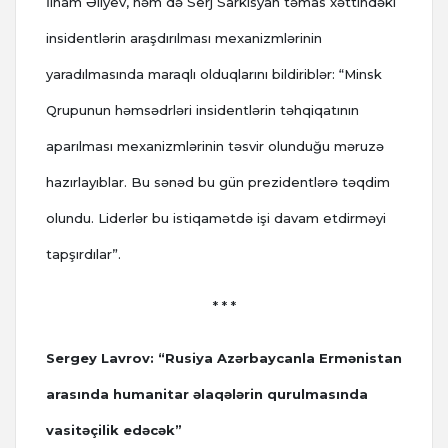
İlham Əliyev, həm də Serj Sarkisyan təmas xəttindəki
insidentlərin araşdırılması mexanizmlərinin
yaradılmasında maraqlı olduqlarını bildiriblər: “Minsk
Qrupunun həmsədrləri insidentlərin təhqiqatının
aparılması mexanizmlərinin təsvir olunduğu məruzə
hazırlayıblar. Bu sənəd bu gün prezidentlərə təqdim
olundu. Liderlər bu istiqamətdə işi davam etdirməyi
tapşırdılar”.
* * *
Sergey Lavrov: “Rusiya Azərbaycanla Ermənistan
arasında humanitar əlaqələrin qurulmasında
vasitəçilik edəcək”