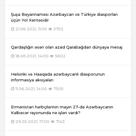
Şuşa Bəyannaməsi Azərbaycan və Türkiyə diasporları
üçün Yol Xəritəsidir
21.06.2021, 11:00
5752
Qardaşlığın əsəri olan azad Qarabağdan dünyaya mesaj
18.06.2021, 14:00
5602
Helsinki və Haaqada azərbaycanlı diasporunun
informasiya aksiyaları
11.06.2021, 14:00
7505
Ermənistan hərbçilərinin mayın 27-də Azərbaycanın
Kəlbəcər rayonunda nə işləri vardı?
29.05.2021, 17:00
7143