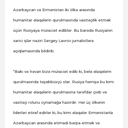
Azərbaycan və Ermənistan iki ölkə arasında
humanitar əlaqələrin qurulmasında vasitəçilik etmək
üçün Rusiyaya müraciət ediblər. Bu barədə Rusiyanın
xarici işlər naziri Sergey Lavrov jurnalistlərə
açıqlamasında bildirib.
“Bakı və İrəvan bizə müraciət edib ki, belə əlaqələrin
qurulmasında təşəbbüsçü olar. Rusiya həmişə bu kimi
humanitar əlaqələrin qurulmasına tərəfdar çıxıb və
vasitəçi rolunu oynamağa hazırdır. Hər üç ölkənin
liderləri etiraf edirlər ki, bu kimi əlaqələr Ermənistanla
Azərbaycan arasında etimadı bərpa etmək və