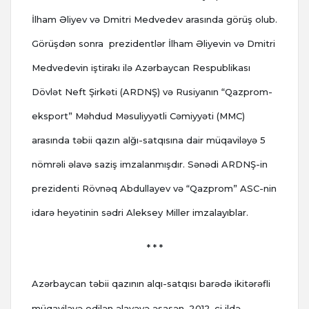
İlham Əliyev və Dmitri Medvedev arasında görüş olub.
Görüşdən sonra prezidentlər İlham Əliyevin və Dmitri
Medvedevin iştirakı ilə Azərbaycan Respublikası
Dövlət Neft Şirkəti (ARDNŞ) və Rusiyanın “Qazprom-
eksport” Məhdud Məsuliyyətli Cəmiyyəti (MMC)
arasında təbii qazın alğı-satqısına dair müqaviləyə 5
nömrəli əlavə saziş imzalanmışdır. Sənədi ARDNŞ-in
prezidenti Rövnəq Abdullayev və “Qazprom” ASC-nin
idarə heyətinin sədri Aleksey Miller imzalayıblar.
* * *
Azərbaycan təbii qazının alqı-satqısı barədə ikitərəfli
müqaviləyə edilən əlavəyə əsasən, 2012-ci ildə