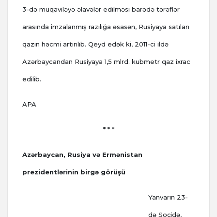
3-də müqaviləyə əlavələr edilməsi barədə tərəflər
arasında imzalanmış razılığa əsasən, Rusiyaya satılan
qazın həcmi artırılıb. Qeyd edək ki, 2011-ci ildə
Azərbaycandan Rusiyaya 1,5 mlrd. kubmetr qaz ixrac
edilib.
APA
* * *
Azərbaycan, Rusiya və Ermənistan
prezidentlərinin birgə görüşü
Yanvarın 23-
də Soçidə,