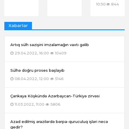
10:50
844
Xəbərlər
Artıq sülh sazişini imzalamağın vaxtı gəlib
29.04.2022, 16:00
10409
Sülhə doğru proses başlayıb
08.04.2022, 12:00
5146
Çankaya Köşkündə Azərbaycan-Türkiyə zirvəsi
11.03.2022, 11:00
5806
Azad edilmiş ərazilərdə bərpa-quruculuq işləri necə
gedir?