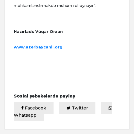
möhkəmləndirməkdə mühüm rol oynayır”.
Hazırladı: Vüqar Orxan
www.azerbaycanli.org
Sosial şəbəkələrdə paylaş
Facebook
Twitter
Whatsapp