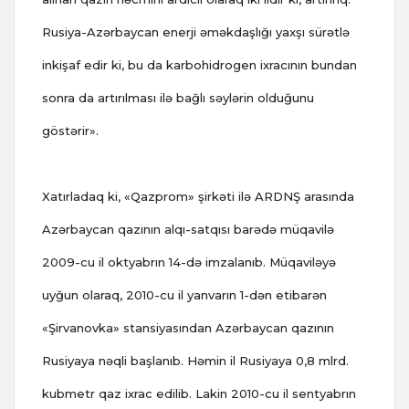
Rusiya-Azərbaycan enerji əməkdaşlığı yaxşı sürətlə
inkişaf edir ki, bu da karbohidrogen ixracının bundan
sonra da artırılması ilə bağlı səylərin olduğunu
göstərir».
Xatırladaq ki, «Qazprom» şirkəti ilə ARDNŞ arasında
Azərbaycan qazının alqı-satqısı barədə müqavilə
2009-cu il oktyabrın 14-də imzalanıb. Müqaviləyə
uyğun olaraq, 2010-cu il yanvarın 1-dən etibarən
«Şirvanovka» stansiyasından Azərbaycan qazının
Rusiyaya nəqli başlanıb. Həmin il Rusiyaya 0,8 mlrd.
kubmetr qaz ixrac edilib. Lakin 2010-cu il sentyabrın