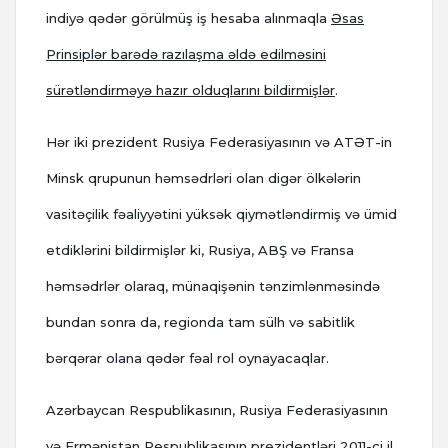
indiyə qədər görülmüş iş hesaba alınmaqla
Əsas
Prinsiplər barədə razılaşma əldə edilməsini
sürətləndirməyə hazır olduqlarını bildirmişlər
.
Hər iki prezident Rusiya Federasiyasının və ATƏT-in
Minsk qrupunun həmsədrləri olan digər ölkələrin
vasitəçilik fəaliyyətini yüksək qiymətləndirmiş və ümid
etdiklərini bildirmişlər ki, Rusiya, ABŞ və Fransa
həmsədrlər olaraq, münaqişənin tənzimlənməsində
bundan sonra da, regionda tam sülh və sabitlik
bərqərar olana qədər fəal rol oynayacaqlar.
Azərbaycan Respublikasının, Rusiya Federasiyasının
və Ermənistan Respublikasının prezidentləri 2011-ci il