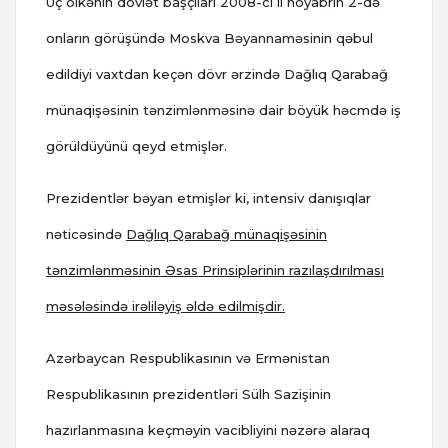
Üç ölkənin dövlət başçıları 2008-ci il noyabrın 2-də
onların görüşündə Moskva Bəyannaməsinin qəbul
edildiyi vaxtdan keçən dövr ərzində Dağlıq Qarabağ
münaqişəsinin tənzimlənməsinə dair böyük həcmdə iş
görüldüyünü qeyd etmişlər.
Prezidentlər bəyan etmişlər ki, intensiv danışıqlar
nəticəsində
Dağlıq Qarabağ münaqişəsinin
tənzimlənməsinin Əsas Prinsiplərinin razılaşdırılması
məsələsində irəliləyiş əldə edilmişdir.
Azərbaycan Respublikasının və Ermənistan
Respublikasının prezidentləri Sülh Sazişinin
hazırlanmasına keçməyin vacibliyini nəzərə alaraq