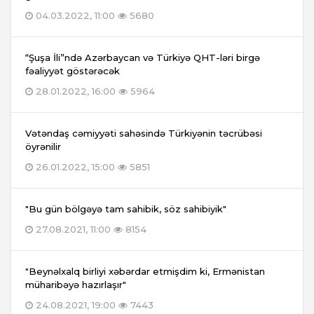
04.03.2022, 11:00
5680
“Şuşa İli”ndə Azərbaycan və Türkiyə QHT-ləri birgə
fəaliyyət göstərəcək
28.01.2022, 16:00
5964
Vətəndaş cəmiyyəti sahəsində Türkiyənin təcrübəsi
öyrənilir
26.01.2022, 15:00
5851
"Bu gün bölgəyə tam sahibik, söz sahibiyik"
27.08.2021, 11:00
8154
"Beynəlxalq birliyi xəbərdar etmişdim ki, Ermənistan
müharibəyə hazırlaşır"
24.08.2021, 19:00
7443