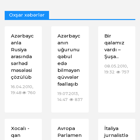
Oxşar xəbərlər
Azərbayc
Azərbayc
Bir
anla
anın
qalamız
Rusiya
uğurunu
vardı –
arasında
qəbul
Şuşa...
sərhəd
edə
08.05.2010,
məsələsi
bilməyən
19:32
757
çözülüb
qüvvələr
fəallaşıb
16.04.2010,
19:48
760
19.07.2013,
14:47
837
Xocalı -
Avropa
İtaliya
qan
Parlamen
jurnalistlə