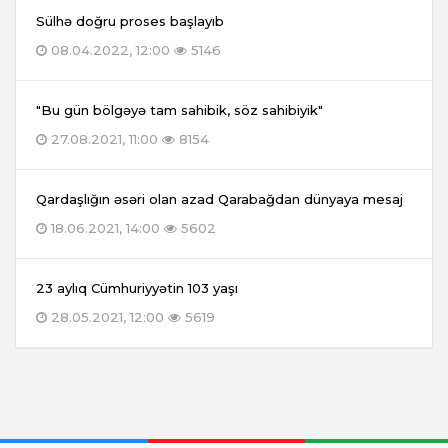
Sülhə doğru proses başlayıb
08.04.2022, 12:00
5146
"Bu gün bölgəyə tam sahibik, söz sahibiyik"
27.08.2021, 11:00
8154
Qardaşlığın əsəri olan azad Qarabağdan dünyaya mesaj
18.06.2021, 14:00
5602
23 aylıq Cümhuriyyətin 103 yaşı
28.05.2021, 12:00
5619