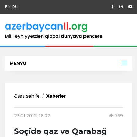
EN
RU
MENYU
Əsas səhifə
Xəbərlər
23.01.2012, 16:02
769
Soçidə qaz və Qarabağ