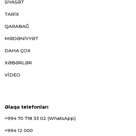
SİYASƏT
TARİX
QARABAĞ
MƏDƏNİYYƏT
DAHA ÇOX
XƏBƏRLƏR
VİDEO
Əlaqə telefonları
+994 70 718 33 02 (WhatsApp)
+994 12 000