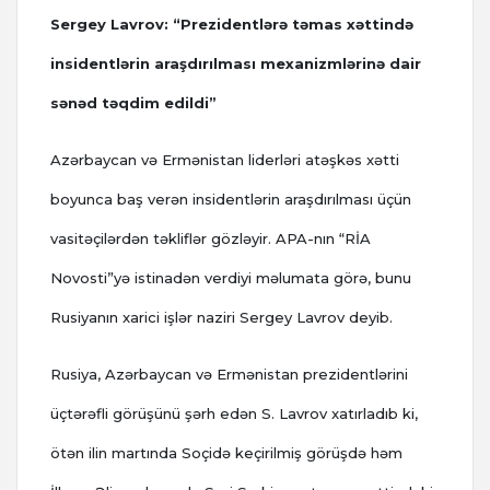
Sergey Lavrov: “Prezidentlərə təmas xəttində
insidentlərin araşdırılması mexanizmlərinə dair
sənəd təqdim edildi”
Azərbaycan və Ermənistan liderləri atəşkəs xətti
boyunca baş verən insidentlərin araşdırılması üçün
vasitəçilərdən təkliflər gözləyir. APA-nın “RİA
Novosti”yə istinadən verdiyi məlumata görə, bunu
Rusiyanın xarici işlər naziri Sergey Lavrov deyib.
Rusiya, Azərbaycan və Ermənistan prezidentlərini
üçtərəfli görüşünü şərh edən S. Lavrov xatırladıb ki,
ötən ilin martında Soçidə keçirilmiş görüşdə həm