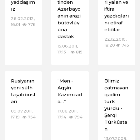
yaddaşım
tindən
ri yalan və
ız
Azərbayc
iftira
anın ərazi
yazdıqları
26.02.2012,
bütövlüy
nı etiraf
16:01
776
ünə
etdilər
dəstək
22.12.2010,
18:20
745
15.06.2011,
17:13
815
Rusiyanın
“Mən -
Əlimiz
yeni sülh
Aqşin
çatmayan
təşəbbüsl
Kazımzad
qədim
əri
ə…”
türk
yurdu -
09.07.2011,
17.06.2011,
Şərqi
17:19
754
17:14
794
Türküsta
n
13.07.2009,