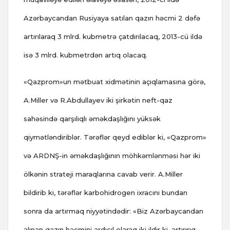
Azərbaycandan Rusiyaya satılan qazın həcmi 2 dəfə
artırılaraq 3 mlrd. kubmetrə çatdırılacaq, 2013-cü ildə
isə 3 mlrd. kubmetrdən artıq olacaq.
«Qazprom»un mətbuat xidmətinin açıqlamasına görə,
A.Miller və R.Abdullayev iki şirkətin neft-qaz
sahəsində qarşılıqlı əməkdaşlığını yüksək
qiymətləndiriblər. Tərəflər qeyd ediblər ki, «Qazprom»
və ARDNŞ-in əməkdaşlığının möhkəmlənməsi hər iki
ölkənin strateji maraqlarına cavab verir. A.Miller
bildirib ki, tərəflər karbohidrogen ixracını bundan
sonra da artırmaq niyyətindədir: «Biz Azərbaycandan
alınan qazın həcmini ardıcıl olaraq iki ildir ki, artırırıq.