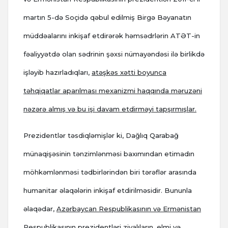
martın 5-də Soçidə qəbul edilmiş Birgə Bəyanatın
müddəalarını inkişaf etdirərək həmsədrlərin ATƏT-in
fəaliyyətdə olan sədrinin şəxsi nümayəndəsi ilə birlikdə
işləyib hazırladıqları,
atəşkəs xətti boyunca
təhqiqatlar aparılması mexanizmi haqqında məruzəni
nəzərə almış və bu işi davam etdirməyi tapşırmışlar.
Prezidentlər təsdiqləmişlər ki, Dağlıq Qarabağ
münaqişəsinin tənzimlənməsi baxımından etimadın
möhkəmlənməsi tədbirlərindən biri tərəflər arasında
humanitar əlaqələrin inkişaf etdirilməsidir. Bununla
əlaqədar,
Azərbaycan Respublikasının və Ermənistan
Respublikasının prezidentləri ziyalıların, elmi və