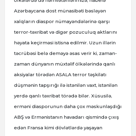
ölkələrdə də həmvətənlərimizə, habelə
Azərbaycana dost münasibəti bəsləyən
xalqların diaspor nümayəndələrinə qarşı
terror-təxribat və digər pozuculuq aktlarını
həyata keçirməsi istisna edilmir. Uzun illərin
təcrübəsi belə deməyə əsas verir ki, zaman-
zaman dünyanın müxtəlif ölkələrində qanlı
aksiyalar törədən ASALA terror təşkilatı
düşmənin tapşırığı ilə istənilən vaxt, istənilən
yerdə qanlı təxribat törədə bilər. Xüsusilə,
erməni diasporunun daha çox məskunlaşdığı
ABŞ və Ermənistanın havadarı qismində çıxış
edən Fransa kimi dövlətlərdə yaşayan