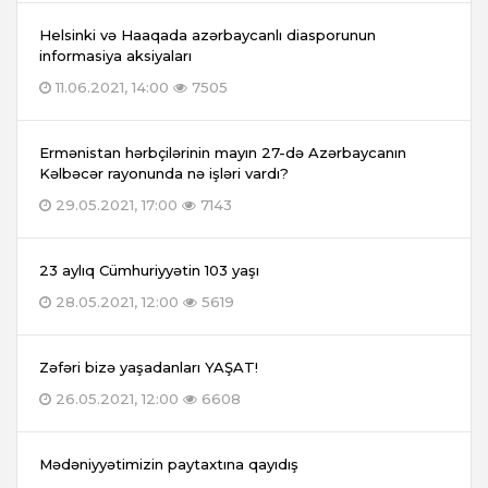
Helsinki və Haaqada azərbaycanlı diasporunun
informasiya aksiyaları
11.06.2021, 14:00
7505
Ermənistan hərbçilərinin mayın 27-də Azərbaycanın
Kəlbəcər rayonunda nə işləri vardı?
29.05.2021, 17:00
7143
23 aylıq Cümhuriyyətin 103 yaşı
28.05.2021, 12:00
5619
Zəfəri bizə yaşadanları YAŞAT!
26.05.2021, 12:00
6608
Mədəniyyətimizin paytaxtına qayıdış