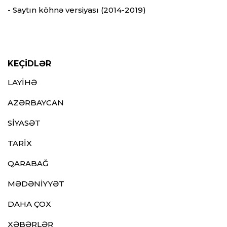
- Saytın köhnə versiyası (2014-2019)
KEÇİDLƏR
LAYİHƏ
AZƏRBAYCAN
SİYASƏT
TARİX
QARABAĞ
MƏDƏNİYYƏT
DAHA ÇOX
XƏBƏRLƏR