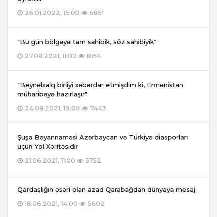
26.01.2022, 15:00
5851
"Bu gün bölgəyə tam sahibik, söz sahibiyik"
27.08.2021, 11:00
8154
"Beynəlxalq birliyi xəbərdar etmişdim ki, Ermənistan
müharibəyə hazırlaşır"
24.08.2021, 19:00
7443
Şuşa Bəyannaməsi Azərbaycan və Türkiyə diasporları
üçün Yol Xəritəsidir
21.06.2021, 11:00
5752
Qardaşlığın əsəri olan azad Qarabağdan dünyaya mesaj
18.06.2021, 14:00
5602