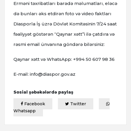
Erməni təxribatları barədə məlumatları, eləcə
də bunları əks etdirən foto və video faktları
Diasporla İş üzrə Dövlət Komitəsinin 7/24 saat
fəaliyyət göstərən “Qaynar xətt”i ilə çatdıra və
rəsmi email ünvanına göndərə bilərsiniz:
Qaynar xətt və WhatsApp: +994 50 607 98 36
E-mail: info@diaspor.gov.az
Sosial şəbəkələrdə paylaş
Facebook
Twitter
Whatsapp