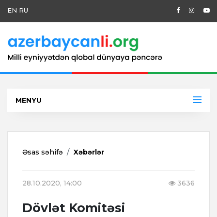
EN
RU
MENYU
Əsas səhifə
Xəbərlər
28.10.2020, 14:00
3636
Dövlət Komitəsi