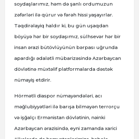
soydaşlarımız, həm də şanlı ordumuzun
zəfərləri ilə qürur və fərəh hissi yaşayırlar.
Təqdirəlayiq haldır ki, bu gün uşaqdan
böyüyə hər bir soydaşımız, sülhsevər hər bir
insan ərazi bütövlüyünün bərpası uğrunda
apardığı ədalətli mübarizəsində Azərbaycan
dövlətinə müxtəlif platformalarda dəstək
nümayiş etdirir.
Hörmətli diaspor nümayəndələri, acı
məğlubiyyətləri ilə barışa bilməyən terrorçu
və işğalçı Ermənistan dövlətinin, nəinki
Azərbaycan ərazisində, eyni zamanda xarici