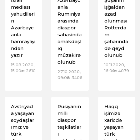
İsrail
Azərbayc
Şuşanın
mediası
anla
işğaldan
yəhudiləri
Rumıniya
azad
n
arasında
olunması
Azərbayc
diaspor
Rotterda
anla
sahəsində
m
həmrəyliyi
əməkdaşl
şəhərində
ndən
ıq
də qeyd
yazır
müzakirə
olunub
olunub
15.08.2020,
10.11.2020,
15:00
2610
16:00
4079
27.10.2020,
09:00
3406
Avstriyad
Rusiyanın
Haqq
a yaşayan
milli
işimizə
soydaşlar
diaspor
xaricdə
ımız və
təşkilatlar
yaşayan
türk
ı
türk