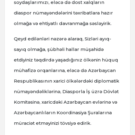
soydaşlarımızı, eləcə də dost xalqların
diaspor nümayəndələrini təxribatlara hazır
olmağa və ehtiyatlı davranmağa səsləyirik.
Qeyd edilənləri nəzərə alaraq, Sizləri ayıq-
sayıq olmağa, şübhəli hallar müşahidə
etdiyiniz təqdirdə yaşadığınız ölkənin hüquq
mühafizə orqanlarına, eləcə də Azərbaycan
Respublikasının xarici ölkələrdəki diplomatik
nümayəndəliklərinə, Diasporla İş üzrə Dövlət
Komitəsinə, xaricdəki Azərbaycan evlərinə və
Azərbaycanlıların Koordinasiya Şuralarına
müraciət etməyinizi tövsiyə edirik.