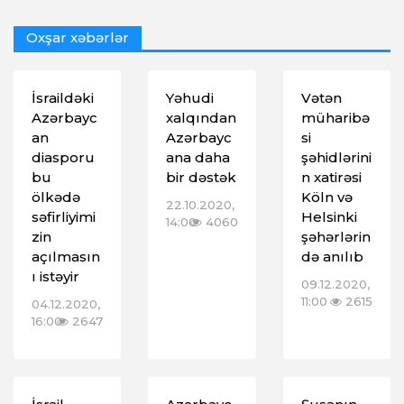
Oxşar xəbərlər
İsraildəki
Yəhudi
Vətən
Azərbayc
xalqından
müharibə
an
Azərbayc
si
diasporu
ana daha
şəhidlərini
bu
bir dəstək
n xatirəsi
ölkədə
Köln və
22.10.2020,
səfirliyimi
Helsinki
14:00
4060
zin
şəhərlərin
açılmasın
də anılıb
ı istəyir
09.12.2020,
11:00
2615
04.12.2020,
16:00
2647