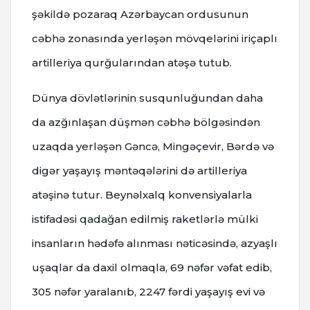
şəkildə pozaraq Azərbaycan ordusunun
cəbhə zonasında yerləşən mövqelərini iriçaplı
artilleriya qurğularından atəşə tutub.
Dünya dövlətlərinin susqunluğundan daha
da azğınlaşan düşmən cəbhə bölgəsindən
uzaqda yerləşən Gəncə, Mingəçevir, Bərdə və
digər yaşayış məntəqələrini də artilleriya
atəşinə tutur. Beynəlxalq konvensiyalarla
istifadəsi qadağan edilmiş raketlərlə mülki
insanların hədəfə alınması nəticəsində, azyaşlı
uşaqlar da daxil olmaqla, 69 nəfər vəfat edib,
305 nəfər yaralanıb, 2247 fərdi yaşayış evi və