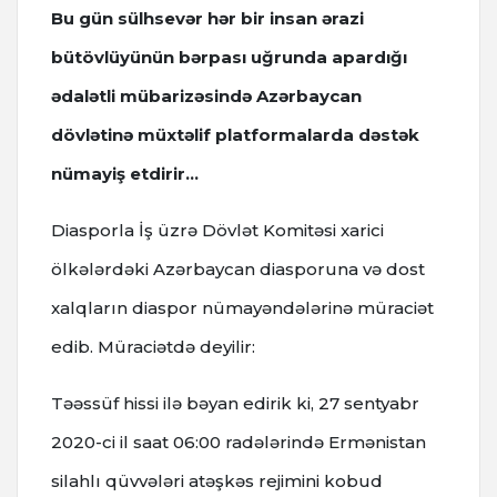
Bu gün sülhsevər hər bir insan ərazi
bütövlüyünün bərpası uğrunda apardığı
ədalətli mübarizəsində Azərbaycan
dövlətinə müxtəlif platformalarda dəstək
nümayiş etdirir...
Diasporla İş üzrə Dövlət Komitəsi xarici
ölkələrdəki Azərbaycan diasporuna və dost
xalqların diaspor nümayəndələrinə müraciət
edib. Müraciətdə deyilir:
Təəssüf hissi ilə bəyan edirik ki, 27 sentyabr
2020-ci il saat 06:00 radələrində Ermənistan
silahlı qüvvələri atəşkəs rejimini kobud