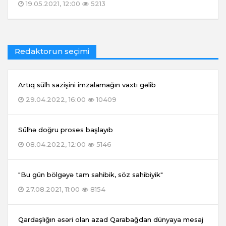
19.05.2021, 12:00
5213
Redaktorun seçimi
Artıq sülh sazişini imzalamağın vaxtı gəlib
29.04.2022, 16:00
10409
Sülhə doğru proses başlayıb
08.04.2022, 12:00
5146
"Bu gün bölgəyə tam sahibik, söz sahibiyik"
27.08.2021, 11:00
8154
Qardaşlığın əsəri olan azad Qarabağdan dünyaya mesaj