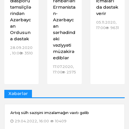
diasporu
rəhbərləri
icmaları
təmsilçilə
Ermənista
da dəstək
rindən
n-
verir
Azərbayc
Azərbayc
05.11.2020,
an
an
17:00
9631
Ordusun
sərhədind
a dəstək
əki
vəziyyəti
28.09.2020
müzakirə
, 10:00
3510
ediblər
17.07.2020,
17:00
2575
Xəbərlər
Artıq sülh sazişini imzalamağın vaxtı gəlib
29.04.2022, 16:00
10409