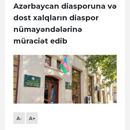
Azərbaycan diasporuna və
dost xalqların diaspor
nümayəndələrinə
müraciət edib
A-
A+