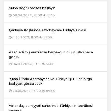
Sülhə doğru proses başlayıb
08.04.2022, 12:00
5146
Çankaya Köşkündə Azərbaycan-Türkiyə zirvəsi
11.03.2022, 11:00
5806
Azad edilmiş ərazilərdə bərpa-quruculuq işləri necə
gedir?
04.03.2022, 11:00
5680
“Şuşa İli”ndə Azərbaycan və Türkiyə QHT-ləri birgə
fəaliyyət göstərəcək
28.01.2022, 16:00
5964
Vətəndaş cəmiyyəti sahəsində Türkiyənin təcrübəsi
öyrənilir