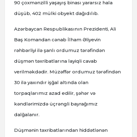
90 çoxmənzilli yaşayış binası yararsız hala
düşüb, 402 mülki obyekt dağıdılıb.
Azərbaycan Respublikasının Prezidenti, Ali
Baş Komandan cənab İlham Əliyevin
rəhbərliyi ilə şanlı ordumuz tərəfindən
düşmən təxribatlarına layiqli cavab
verilməkdədir. Müzəffər ordumuz tərəfindən
30 ilə yaxındır işğal altında olan
torpaqlarımız azad edilir, şəhər və
kəndlərimizdə üçrəngli bayrağımız
dalğalanır.
Düşmənin təxribatlarından hiddətlənən