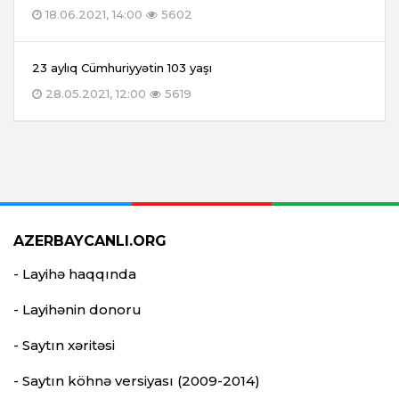
18.06.2021, 14:00
5602
23 aylıq Cümhuriyyətin 103 yaşı
28.05.2021, 12:00
5619
AZERBAYCANLI.ORG
- Layihə haqqında
- Layihənin donoru
- Saytın xəritəsi
- Saytın köhnə versiyası (2009-2014)