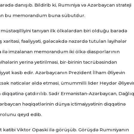
 barədə danışıb. Bildirib ki, Rumıniya və Azərbaycan strateji
alanan bu memorandum buna sübutdur.
təqilliyini tanıyan ilk ölkələrdən biri olduğu barədə
xəritəsi, fəaliyyəti, gələcəkdə nəzərdə tutulan layihələr
ya ilə imzalanan memorandum iki ölkə diasporlarının
ihələrin yerinə yetirilməsi, bir-birinin təcrübəsindən
ət kəsb edir. Azərbaycanın Prezident İlham Əliyevin
yüksək nəticələr əldə etməsi, ümummilli lider Heydər Əliyevi
n diqqətinə çatdırılıb. Sədr Ermənistan-Azərbaycan, Dağlı
baycan həqiqətlərinin dünya ictimaiyyətinin diqqətinə
rolunu qeyd edib.
t katibi Viktor Opaski ilə görüşüb. Görüşdə Rumıniyanın