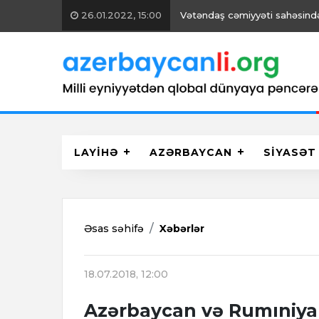
26.01.2022, 15:00
Vətəndaş cəmiyyəti sahəsində 
LAYİHƏ
AZƏRBAYCAN
SİYASƏT
Əsas səhifə
Xəbərlər
18.07.2018, 12:00
Azərbaycan və Rumıniya 