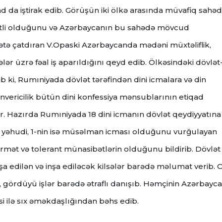
d da iştirak edib. Görüşün iki ölkə arasında müvafiq sahə
yətli olduğunu və Azərbaycanın bu sahədə mövcud
qqətə çatdıran V.Opaski Azərbaycanda mədəni müxtəliflik,
lər üzrə fəal iş aparıldığını qeyd edib. Ölkəsindəki dövlət
b ki, Rumıniyada dövlət tərəfindən dini icmalara və din
nvericilik bütün dini konfessiya mənsublarının etiqad
r. Hazırda Rumıniyada 18 dini icmanın dövlət qeydiyyatına
-nin yəhudi, 1-nin isə müsəlman icması olduğunu vurğulayan
örmət və tolerant münasibətlərin olduğunu bildirib. Dövlət
 edilən və inşa ediləcək kilsələr barədə məlumat verib. O
 gördüyü işlər barədə ətraflı danışıb. Həmçinin Azərbayc
i ilə sıx əməkdaşlığından bəhs edib.