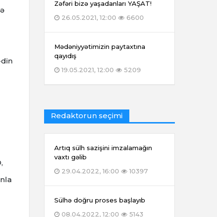
Zəfəri bizə yaşadanları YAŞAT!
də
26.05.2021, 12:00
6600
Mədəniyyətimizin paytaxtına
qayıdış
-din
19.05.2021, 12:00
5209
Redaktorun seçimi
Artıq sülh sazişini imzalamağın
vaxtı gəlib
,
29.04.2022, 16:00
10397
anla
Sülhə doğru proses başlayıb
08.04.2022, 12:00
5143