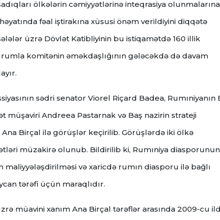
ıqları ölkələrin cəmiyyətlərinə inteqrasiya olunmalarına
i həyatında fəal iştirakına xüsusi önəm verildiyini diqqətə
ələlər üzrə Dövlət Katibliyinin bu istiqamətdə 160 illik
qurumla komitənin əməkdaşlığının gələcəkdə də davam
ayır.
siyasının sədri senator Viorel Riçard Badea, Rumıniyanın
lət müşaviri Andreea Pastarnak və Baş nazirin strateji
Ana Birçal ilə görüşlər keçirilib. Görüşlərdə iki ölkə
tləri müzakirə olunub. Bildirilib ki, Rumıniya diasporunun
n maliyyələşdirilməsi və xaricdə rumın diasporu ilə bağlı
can tərəfi üçün maraqlıdır.
i üzrə müavini xanım Ana Birçal tərəflər arasında 2009-cu il