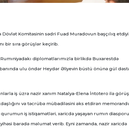
 Dövlət Komitəsinin sədri Fuad Muradovun başçılıq etdiyi
bir sıra görüşlər keçirib.
 Rumıniyadakı diplomatlarımızla birlikdə Buxarestdə
abanında ulu öndər Heydər Əliyevin büstü önünə gül dəstə
arla iş üzrə nazir xanım Natalya-Elena İntotero ilə görü
əkdaşlığını və təcrübə mübadiləsini əks etdirən memoran
i qurumun iş istiqamətləri, xaricdə yaşayan rumın diasporu 
ayihəsi barədə məlumat verib. Eyni zamanda, nazir xaricdə