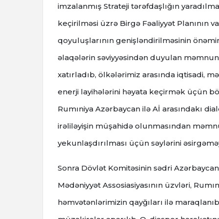
imzalanmış Strateji tərəfdaşlığın yaradılm
keçirilməsi üzrə Birgə Fəaliyyət Planının va
qoyuluşlarının genişləndirilməsinin önəmini
əlaqələrin səviyyəsindən duyulan məmnunluğ
xatırladıb, ölkələrimiz arasında iqtisadi, mə
enerji layihələrini həyata keçirmək üçün 
Rumıniya Azərbaycan ilə Aİ arasındakı dia
irəliləyişin müşahidə olunmasından məmnun
yekunlaşdırılması üçün səylərini əsirgəmə
Sonra Dövlət Komitəsinin sədri Azərbaycan
Mədəniyyət Assosiasiyasının üzvləri, Rumın
həmvətənlərimizin qayğıları ilə maraqlanıb,