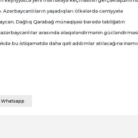
ın keyfiyyətcə yeni mərhələyə keçməsinin gerçəkləşdirilmə
. Azərbaycanlıların yaşadıqları ölkələrdə cəmiyyətə
baycan, Dağlıq Qarabağ münaqişəsi barədə təbliğatın
ə azərbaycanlılar arasında əlaqələndirmənin gücləndirməs
ə bu istiqamətdə daha qəti addımlar atılacağına inamı
Whatsapp