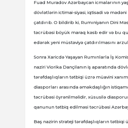
Fuad Muradov Azərbaycan icmalarının yaşad
dövlətlərin ictimai-siyasi, iqtisadi və mədən
çatdırıb. O bildirib ki, Rumıniyanın Dini Məs
təcrübəsi böyük maraq kəsb edir və bu 
edərək yeni müstəviyə çatdırılmasını arzul
Sonra Xaricdə Yaşayan Rumınlarla İş Komis
naziri Viorika Dançilanın iş aparatında döv
tərəfdaşlıqların tətbiqi üzrə müavini xanım 
diasporları arasında əməkdaşlığın istiqamə
təcrübəsi öyrənilməlidir, xüsusilə diasporu
qanunun tətbiq edilməsi təcrübəsi Azərbay
Baş nazirin strateji tərəfdaşlıqların tətbiq