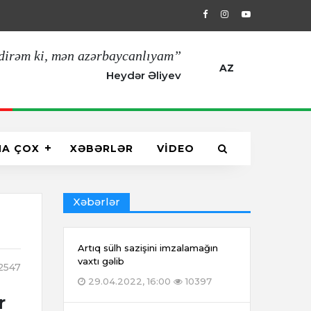
29.04.2022, 16:00
Artıq sülh sazişin
dirəm ki, mən azərbaycanlıyam”
AZ
Heydər Əliyev
HA ÇOX
XƏBƏRLƏR
VİDEO
Xəbərlər
Artıq sülh sazişini imzalamağın
vaxtı gəlib
2547
29.04.2022, 16:00
10397
r