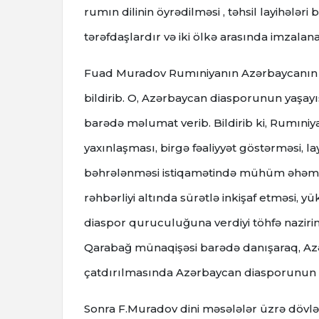
rumın dilinin öyrədilməsi , təhsil layihələri
tərəfdaşlardır və iki ölkə arasında imz
Fuad Muradov Rumıniyanın Azərbaycanın müs
bildirib. O, Azərbaycan diasporunun yaşayış 
barədə məlumat verib. Bildirib ki, Rumıni
yaxınlaşması, birgə fəaliyyət göstərməsi, lay
bəhrələnməsi istiqamətində mühüm əhəmiyy
rəhbərliyi altında sürətlə inkişaf etməsi, 
diaspor quruculuğuna verdiyi töhfə naziri
Qarabağ münaqişəsi barədə danışaraq, Azər
çatdırılmasında Azərbaycan diasporunun 
Sonra F.Muradov dini məsələlər üzrə dövlə