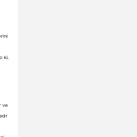
rini
 ki,
r və
sədr