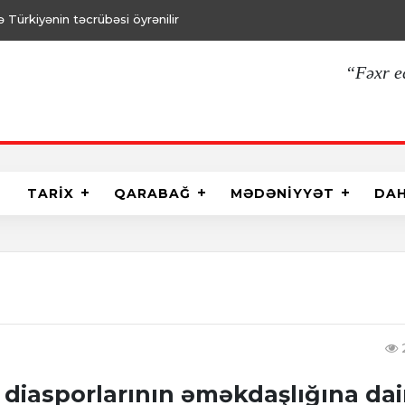
Türkiyənin təcrübəsi öyrənilir
“Fəxr e
TARİX
QARABAĞ
MƏDƏNİYYƏT
DA
diasporlarının əməkdaşlığına dai