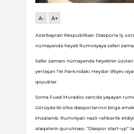
A-
A+
Azərbaycan Respublikası Diasporla İş üzrə
nümayəndə heyəti Rumıniyaya səfəri zamanı 
Səfər zamanı nümayəndə heyətinin üzvləri
yerləşən Tei Parkındakı Heydər Əliyev xiy
qoyublar.
Sonra Fuad Muradov xaricdə yaşayan rumınl
Görüşdə iki ölkə diasporlarının birgə əm
imzalanıb. Rumıniyalı nazir rəhbərlik etdiy
əlaqələrin qurulması, “Diaspor start-up” l