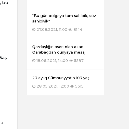
, bu
"Bu gün bölgəyə tam sahibik, söz
sahibiyik"
27.08.2021, 11:00
8144
Qardaşlığın əsəri olan azad
Qarabağdan dünyaya mesaj
 Baş
18.06.2021, 14:00
5597
23 aylıq Cümhuriyyətin 103 yaşı
28.05.2021, 12:00
5615
də