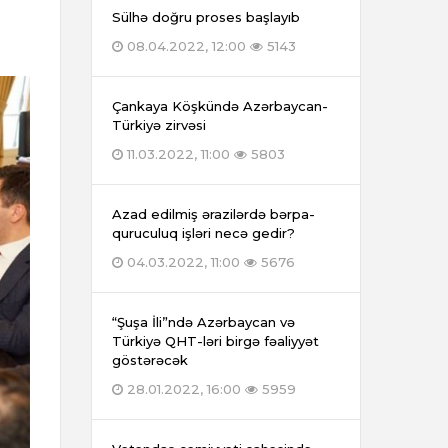
Sülhə doğru proses başlayıb
08.04.2022, 12:00
5143
Çankaya Köşkündə Azərbaycan-
Türkiyə zirvəsi
11.03.2022, 11:00
5803
Azad edilmiş ərazilərdə bərpa-
quruculuq işləri necə gedir?
04.03.2022, 11:00
5676
“Şuşa İli”ndə Azərbaycan və
Türkiyə QHT-ləri birgə fəaliyyət
göstərəcək
28.01.2022, 16:00
5959