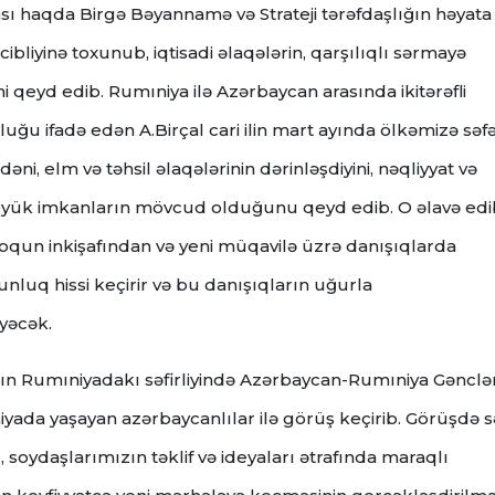
ası haqda Birgə Bəyannamə və Strateji tərəfdaşlığın həyata
cibliyinə toxunub, iqtisadi əlaqələrin, qarşılıqlı sərmayə
 qeyd edib. Rumıniya ilə Azərbaycan arasında ikitərəfli
u ifadə edən A.Birçal cari ilin mart ayında ölkəmizə səfə
dəni, elm və təhsil əlaqələrinin dərinləşdiyini, nəqliyyat və
böyük imkanların mövcud olduğunu qeyd edib. O əlavə edib
loqun inkişafından və yeni müqavilə üzrə danışıqlarda
luq hissi keçirir və bu danışıqların uğurla
yəcək.
ın Rumıniyadakı səfirliyində Azərbaycan-Rumıniya Gənclə
iyada yaşayan azərbaycanlılar ilə görüş keçirib. Görüşdə 
 soydaşlarımızın təklif və ideyaları ətrafında maraqlı