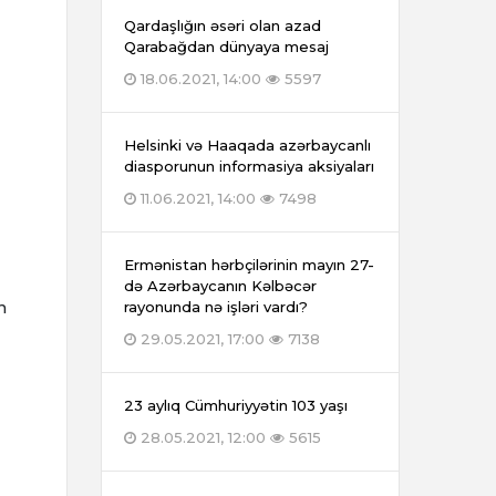
Qardaşlığın əsəri olan azad
Qarabağdan dünyaya mesaj
18.06.2021, 14:00
5597
Helsinki və Haaqada azərbaycanlı
diasporunun informasiya aksiyaları
11.06.2021, 14:00
7498
Ermənistan hərbçilərinin mayın 27-
də Azərbaycanın Kəlbəcər
n
rayonunda nə işləri vardı?
29.05.2021, 17:00
7138
q
23 aylıq Cümhuriyyətin 103 yaşı
28.05.2021, 12:00
5615