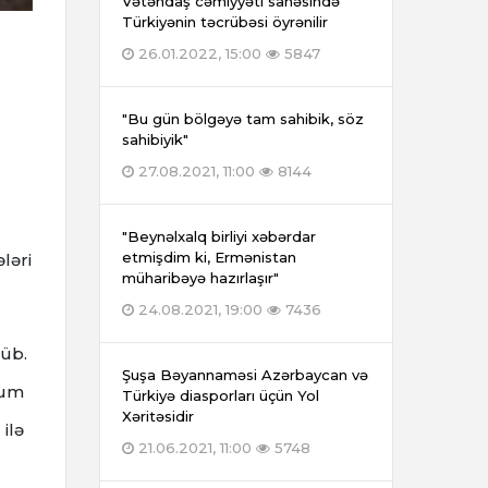
Vətəndaş cəmiyyəti sahəsində
Türkiyənin təcrübəsi öyrənilir
26.01.2022, 15:00
5847
"Bu gün bölgəyə tam sahibik, söz
sahibiyik"
27.08.2021, 11:00
8144
"Beynəlxalq birliyi xəbərdar
etmişdim ki, Ermənistan
ləri
müharibəyə hazırlaşır"
24.08.2021, 19:00
7436
şüb.
Şuşa Bəyannaməsi Azərbaycan və
dum
Türkiyə diasporları üçün Yol
Xəritəsidir
ilə
21.06.2021, 11:00
5748