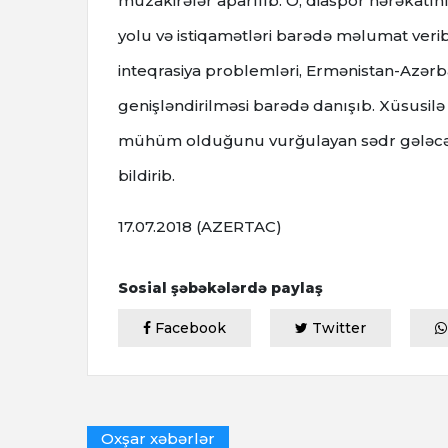
müzakirələr aparılıb. O, diaspor hərəkatın
yolu və istiqamətləri barədə məlumat verib
inteqrasiya problemləri, Ermənistan-Azər
genişləndirilməsi barədə danışıb. Xüsusil
mühüm olduğunu vurğulayan sədr gələcəkd
bildirib.
17.07.2018 (AZERTAC)
Sosial şəbəkələrdə paylaş
Facebook
Twitter
Oxşar xəbərlər