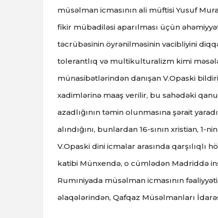
müsəlman icmasının ali müftisi Yusuf Mura
fikir mübadiləsi aparılması üçün əhəmiy
təcrübəsinin öyrənilməsinin vacibliyini di
tolerantlıq və multikulturalizm kimi məsələ
münasibətlərindən danışan V.Opaski bildiri
xadimlərinə maaş verilir, bu sahədəki qanu
azadlığının təmin olunmasına şərait yaradı
alındığını, bunlardan 16-sının xristian, 1
V.Opaski dini icmalar arasında qarşılıqlı h
katibi Münxendə, o cümlədən Madriddə inşa
Rumıniyada müsəlman icmasının fəaliyyəti,
əlaqələrindən, Qafqaz Müsəlmanları İdarəs