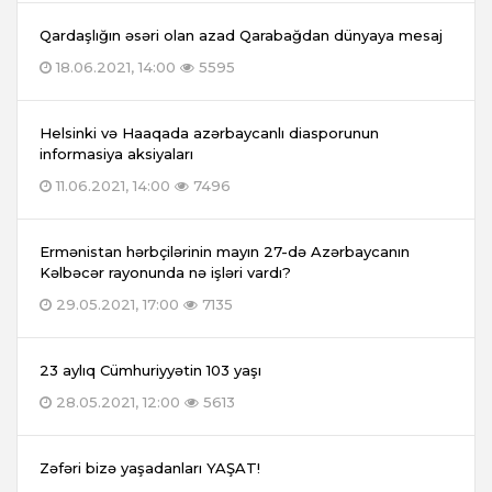
Qardaşlığın əsəri olan azad Qarabağdan dünyaya mesaj
18.06.2021, 14:00
5595
Helsinki və Haaqada azərbaycanlı diasporunun
informasiya aksiyaları
11.06.2021, 14:00
7496
Ermənistan hərbçilərinin mayın 27-də Azərbaycanın
Kəlbəcər rayonunda nə işləri vardı?
29.05.2021, 17:00
7135
23 aylıq Cümhuriyyətin 103 yaşı
28.05.2021, 12:00
5613
Zəfəri bizə yaşadanları YAŞAT!