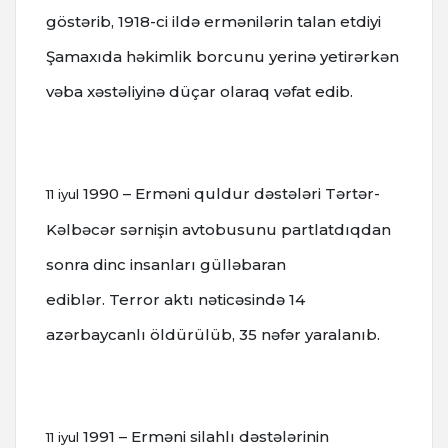
göstərib, 1918-ci ildə ermənilərin talan etdiyi
Şamaxıda həkimlik borcunu yerinə yetirərkən
vəba xəstəliyinə düçar olaraq vəfat edib.
1990 – Erməni quldur dəstələri Tərtər-
11 iyul
Kəlbəcər sərnişin avtobusunu partlatdıqdan
sonra dinc insanları gülləbaran
ediblər.
Terror aktı nəticəsində 14
azərbaycanlı öldürülüb, 35 nəfər yaralanıb.
1991 – Erməni silahlı dəstələrinin
11 iyul