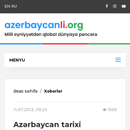
EN
RU
MENYU
Əsas səhifə
Xəbərlər
11.07.2013, 09:23
1559
Azərbaycan tarixi