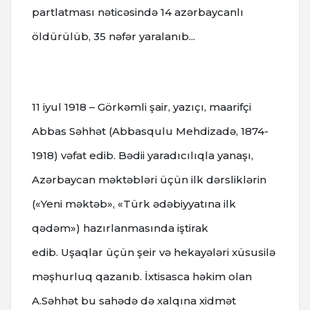
partlatması nəticəsində 14 azərbaycanlı
öldürülüb, 35 nəfər yaralanıb...
11 iyul
1918 – Görkəmli şair, yazıçı, maarifçi
Abbas Səhhət (Abbasqulu Mehdizadə, 1874-
1918) vəfat edib.
Bədii yaradıcılıqla yanaşı,
Azərbaycan məktəbləri üçün ilk dərsliklərin
(«Yeni məktəb», «Türk ədəbiyyatına ilk
qədəm») hazırlanmasında iştirak
edib.
Uşaqlar üçün şeir və hekayələri xüsusilə
məşhurluq qazanıb.
İxtisasca həkim olan
A.Səhhət bu sahədə də xalqına xidmət