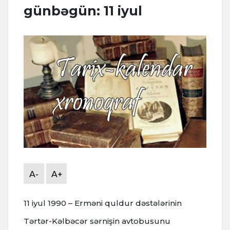
günbəgün: 11 iyul
A-
A+
11 iyul 1990 – Erməni quldur dəstələrinin
Tərtər-Kəlbəcər sərnişin avtobusunu