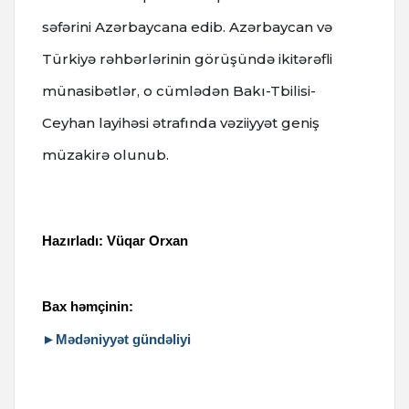
səfərini Azərbaycana edib.
Azərbaycan və
Türkiyə rəhbərlərinin görüşündə ikitərəfli
münasibətlər, o cümlədən Bakı-Tbilisi-
Ceyhan layihəsi ətrafında vəziiyyət geniş
müzakirə olunub.
Hazırladı: Vüqar Orxan
Bax həmçinin:
►Mədəniyyət gündəliyi