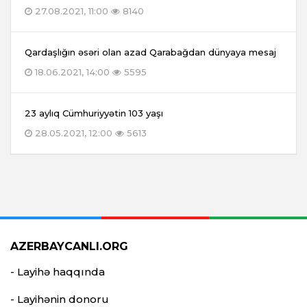
27.08.2021, 11:00
8140
Qardaşlığın əsəri olan azad Qarabağdan dünyaya mesaj
18.06.2021, 14:00
5595
23 aylıq Cümhuriyyətin 103 yaşı
28.05.2021, 12:00
5613
AZERBAYCANLI.ORG
- Layihə haqqında
- Layihənin donoru