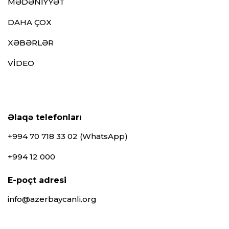
MƏDƏNİYYƏT
DAHA ÇOX
XƏBƏRLƏR
VİDEO
Əlaqə telefonları
+994 70 718 33 02 (WhatsApp)
+994 12 000
E-poçt adresi
info@azerbaycanli.org