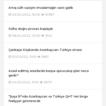
Artıq sülh sazişini imzalamağın vaxtı gəlib
29.04.2022, 16:00
10387
Sülhə doğru proses başlayıb
08.04.2022, 12:00
5142
Çankaya Köşkündə Azərbaycan-Türkiyə zirvəsi
11.03.2022, 11:00
5801
Azad edilmiş ərazilərdə bərpa-quruculuq işləri necə
gedir?
04.03.2022, 11:00
5673
“Şuşa İli”ndə Azərbaycan və Türkiyə QHT-ləri birgə
fəaliyyət göstərəcək