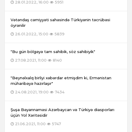
28.01.2022, 16:00
5951
Vətəndaş cəmiyyəti sahəsində Türkiyənin təcrübəsi
öyrənilir
26.01.2022, 15:00
5839
"Bu gün bölgəyə tam sahibik, söz sahibiyik"
27.08.2021, 11:00
8140
"Beynəlxalq birliyi xəbərdar etmişdim ki, Ermənistan
müharibəyə hazırlaşır"
24.08.2021, 19:00
7434
Şuşa Bəyannaməsi Azərbaycan və Türkiyə diasporları
üçün Yol Xəritəsidir
21.06.2021, 11:00
5747