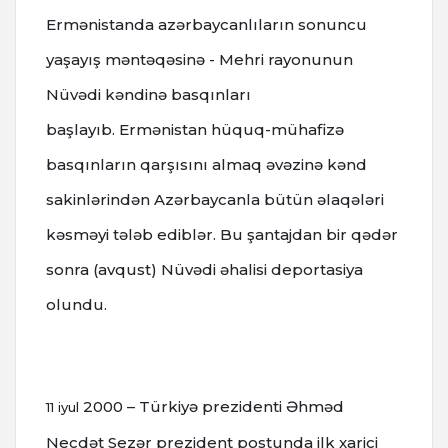
Ermənistanda azərbaycanlıların sonuncu
yaşayış məntəqəsinə - Mehri rayonunun
Nüvədi kəndinə basqınları
başlayıb.
Ermənistan hüquq-mühafizə
basqınların qarşısını almaq əvəzinə kənd
sakinlərindən Azərbaycanla bütün əlaqələri
kəsməyi tələb ediblər.
Bu şantajdan bir qədər
sonra (avqust) Nüvədi əhalisi deportasiya
olundu.
2000 – Türkiyə prezidenti Əhməd
11 iyul
Necdət Sezər prezident postunda ilk xarici