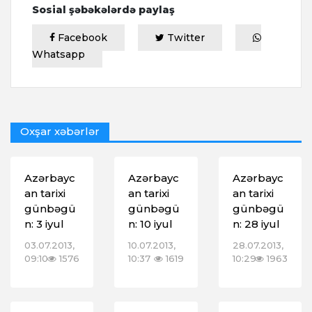
Sosial şəbəkələrdə paylaş
Facebook
Twitter
Whatsapp
Oxşar xəbərlər
Azərbayc
Azərbayc
Azərbayc
an tarixi
an tarixi
an tarixi
günbəgü
günbəgü
günbəgü
n: 3 iyul
n: 10 iyul
n: 28 iyul
03.07.2013,
10.07.2013,
28.07.2013,
09:10
1576
10:37
1619
10:29
1963