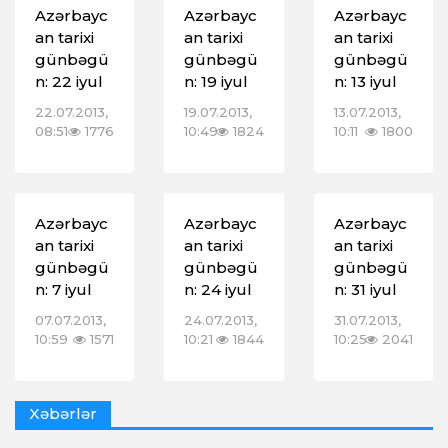
Azərbayc
Azərbayc
Azərbayc
an tarixi
an tarixi
an tarixi
günbəgü
günbəgü
günbəgü
n: 22 iyul
n: 19 iyul
n: 13 iyul
22.07.2013,
19.07.2013,
13.07.2013,
08:51
1776
10:49
1824
10:11
1800
Azərbayc
Azərbayc
Azərbayc
an tarixi
an tarixi
an tarixi
günbəgü
günbəgü
günbəgü
n: 7 iyul
n: 24 iyul
n: 31 iyul
07.07.2013,
24.07.2013,
31.07.2013,
10:59
1571
10:21
1844
10:25
2041
Xəbərlər