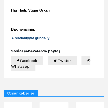
Hazırladı: Vüqar Orxan
Bax həmçinin:
►Mədəniyyət gündəliyi
Sosial şəbəkələrdə paylaş
Facebook
Twitter
Whatsapp
Oxşar xəbərlər