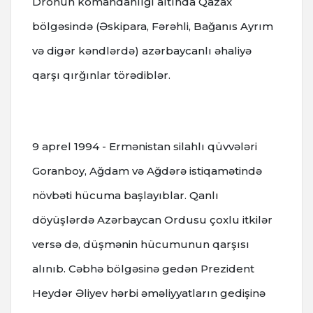
Dronun komandanlığı altında Qazax
bölgəsində (Əskipara, Fərəhli, Bağanıs Ayrım
və digər kəndlərdə) azərbaycanlı əhaliyə
qarşı qırğınlar törədiblər.
9 aprel 1994 - Ermənistan silahlı qüvvələri
Goranboy, Ağdam və Ağdərə istiqamətində
növbəti hücuma başlayıblar.
Qanlı
döyüşlərdə Azərbaycan Ordusu çoxlu itkilər
versə də, düşmənin hücumunun qarşısı
alınıb. Cəbhə bölgəsinə gedən Prezident
Heydər Əliyev hərbi əməliyyatların gedişinə