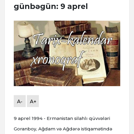
günbəgün: 9 aprel
A-
A+
9 aprel 1994 - Ermənistan silahlı qüvvələri
Goranboy, Ağdam və Ağdərə istiqamətində