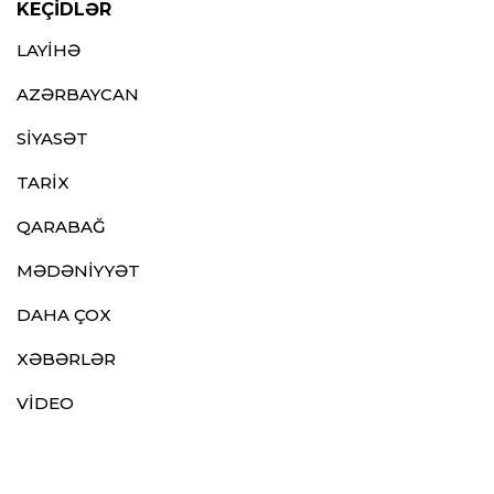
KEÇİDLƏR
LAYİHƏ
AZƏRBAYCAN
SİYASƏT
TARİX
QARABAĞ
MƏDƏNİYYƏT
DAHA ÇOX
XƏBƏRLƏR
VİDEO