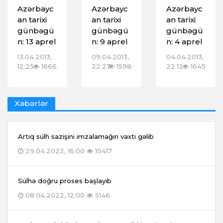
Azərbayc
Azərbayc
Azərbayc
an tarixi
an tarixi
an tarixi
günbəgü
günbəgü
günbəgü
n: 13 aprel
n: 9 aprel
n: 4 aprel
13.04.2013,
09.04.2013,
04.04.2013,
12:25
1666
22:27
1598
22:12
1645
Xəbərlər
Artıq sülh sazişini imzalamağın vaxtı gəlib
29.04.2022, 16:00
10417
Sülhə doğru proses başlayıb
08.04.2022, 12:00
5146