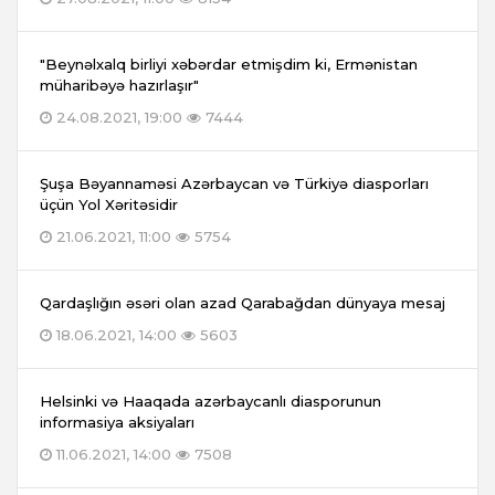
"Beynəlxalq birliyi xəbərdar etmişdim ki, Ermənistan
müharibəyə hazırlaşır"
24.08.2021, 19:00
7444
Şuşa Bəyannaməsi Azərbaycan və Türkiyə diasporları
üçün Yol Xəritəsidir
21.06.2021, 11:00
5754
Qardaşlığın əsəri olan azad Qarabağdan dünyaya mesaj
18.06.2021, 14:00
5603
Helsinki və Haaqada azərbaycanlı diasporunun
informasiya aksiyaları
11.06.2021, 14:00
7508