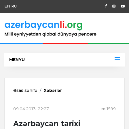
EN
RU
MENYU
Əsas səhifə
Xəbərlər
09.04.2013, 22:27
1599
Azərbaycan tarixi