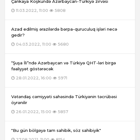
Çankaya Köşkündə Azərbaycan-Türkiyə zirvəsi
11.03.2022, 11:00
5808
Azad edilmiş ərazilərdə bərpa-quruculuq işləri necə
gedir?
04.03.2022, 11:00
5680
“Şuşa İli”ndə Azərbaycan və Türkiyə QHT-ləri birgə
fəaliyyət göstərəcək
28.01.2022, 16:00
5971
Vətəndaş cəmiyyəti sahəsində Türkiyənin təcrübəsi
öyrənilir
26.01.2022, 15:00
5857
"Bu gün bölgəyə tam sahibik, söz sahibiyik"
27.08.2021, 11:00
8154