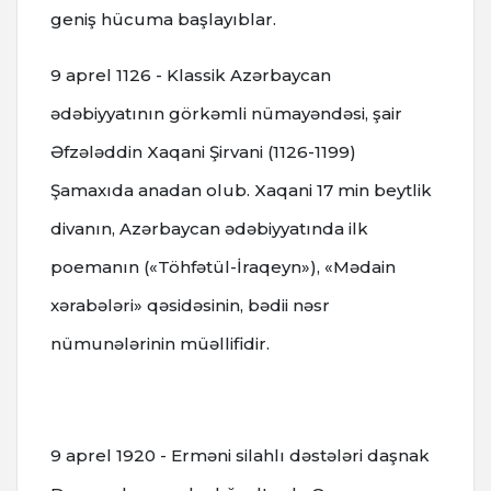
geniş hücuma başlayıblar.
9 aprel 1126 - Klassik Azərbaycan
ədəbiyyatının görkəmli nümayəndəsi, şair
Əfzələddin Xaqani Şirvani (1126-1199)
Şamaxıda anadan olub.
Xaqani 17 min beytlik
divanın, Azərbaycan ədəbiyyatında ilk
poemanın («Töhfətül-İraqeyn»), «Mədain
xərabələri» qəsidəsinin, bədii nəsr
nümunələrinin müəllifidir.
9 aprel
1920 - Erməni silahlı dəstələri daşnak