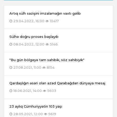
Artıq sülh sazişini imzalamağın vaxtı gəlib
29.04.2022, 16:00
10417
Sülhə doğru proses başlayıb
08.04.2022, 12:00
5146
"Bu gün bölgəyə tam sahibik, söz sahibiyik"
27.08.2021, 11:00
8154
Qardaşlığın əsəri olan azad Qarabağdan dünyaya mesaj
18.06.2021, 14:00
5603
23 aylıq Cümhuriyyətin 103 yaşı
28.05.2021, 12:00
5619