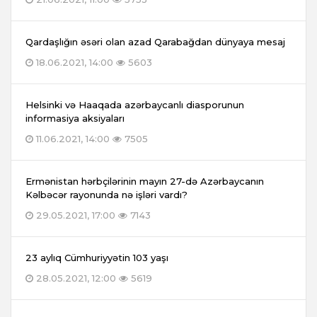
Qardaşlığın əsəri olan azad Qarabağdan dünyaya mesaj
18.06.2021, 14:00
5603
Helsinki və Haaqada azərbaycanlı diasporunun
informasiya aksiyaları
11.06.2021, 14:00
7505
Ermənistan hərbçilərinin mayın 27-də Azərbaycanın
Kəlbəcər rayonunda nə işləri vardı?
29.05.2021, 17:00
7143
23 aylıq Cümhuriyyətin 103 yaşı
28.05.2021, 12:00
5619