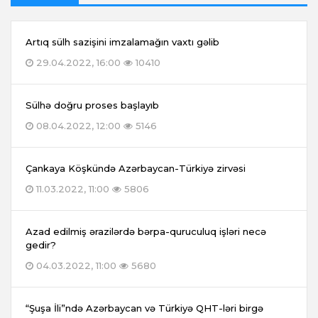
Artıq sülh sazişini imzalamağın vaxtı gəlib
29.04.2022, 16:00
10410
Sülhə doğru proses başlayıb
08.04.2022, 12:00
5146
Çankaya Köşkündə Azərbaycan-Türkiyə zirvəsi
11.03.2022, 11:00
5806
Azad edilmiş ərazilərdə bərpa-quruculuq işləri necə
gedir?
04.03.2022, 11:00
5680
“Şuşa İli”ndə Azərbaycan və Türkiyə QHT-ləri birgə