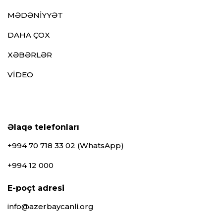
MƏDƏNİYYƏT
DAHA ÇOX
XƏBƏRLƏR
VİDEO
Əlaqə telefonları
+994 70 718 33 02 (WhatsApp)
+994 12 000
E-poçt adresi
info@azerbaycanli.org