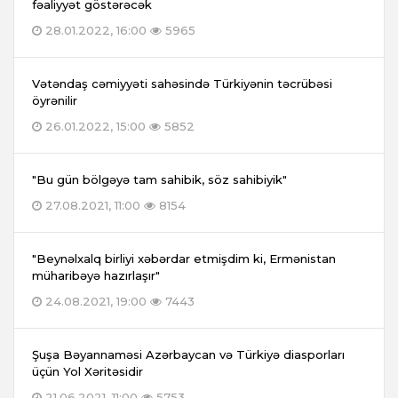
fəaliyyət göstərəcək
28.01.2022, 16:00
5965
Vətəndaş cəmiyyəti sahəsində Türkiyənin təcrübəsi
öyrənilir
26.01.2022, 15:00
5852
"Bu gün bölgəyə tam sahibik, söz sahibiyik"
27.08.2021, 11:00
8154
"Beynəlxalq birliyi xəbərdar etmişdim ki, Ermənistan
müharibəyə hazırlaşır"
24.08.2021, 19:00
7443
Şuşa Bəyannaməsi Azərbaycan və Türkiyə diasporları
üçün Yol Xəritəsidir
21.06.2021, 11:00
5753