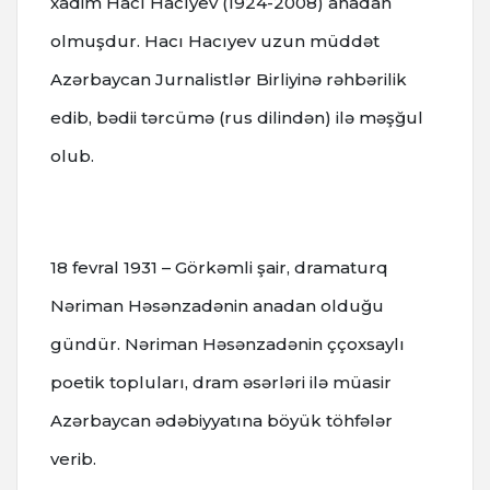
xadim Hacı Hacıyev (1924-2008) anadan
olmuşdur.
Hacı Hacıyev uzun müddət
Azərbaycan Jurnalistlər Birliyinə rəhbərilik
edib, bədii tərcümə (rus dilindən) ilə məşğul
olub.
18 fevral 1931 – Görkəmli şair, dramaturq
Nəriman Həsənzadənin anadan olduğu
gündür.
Nəriman Həsənzadənin ççoxsaylı
poetik topluları, dram əsərləri ilə müasir
Azərbaycan ədəbiyyatına böyük töhfələr
verib.