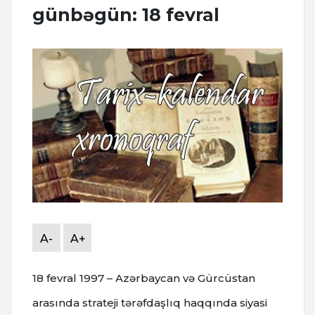
günbəgün: 18 fevral
A-
A+
18 fevral 1997 – Azərbaycan və Gürcüstan
arasında strateji tərəfdaşlıq haqqında siyasi