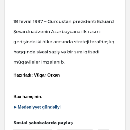
18 fevral 1997 – Gürcüstan prezidenti Eduard
Şevardnadzenin Azərbaycana ilk rəsmi
gedişində iki ölkə arasında strateji tərəfdaşlıq
haqqında siyasi saziş və bir sıra iqtisadi
müqavilələr imzalanıb.
Hazırladı: Vüqar Orxan
Bax həmçinin:
►Mədəniyyət gündəliyi
Sosial şəbəkələrdə paylaş