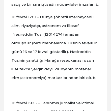
saziş və bir sıra iqtisadi müqavilələr imzalanıb.
18 fevral 1201 – Dünya şöhrətli azərbaycanlı
alim, riyaziyatçı, astronom və filosof
Nəsirəddin Tusi (1201-1274) anadan
olmuşdur (bəzi mənbələrdə Tusinin təvəllüd
günü 16 və 17 fevral göstərilir).
Nəsirəddin
Tusinin yaratdığı Marağa rəsədxanası uzun
illər təkcə Şərqin deyil, dünyanın mötəbər
elm (astronomiya) mərkəzlərindən biri olub.
18 fevral 1925 – Tanınmış jurnalist və ictimai