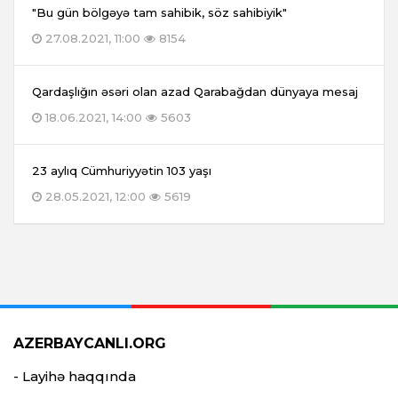
"Bu gün bölgəyə tam sahibik, söz sahibiyik"
27.08.2021, 11:00
8154
Qardaşlığın əsəri olan azad Qarabağdan dünyaya mesaj
18.06.2021, 14:00
5603
23 aylıq Cümhuriyyətin 103 yaşı
28.05.2021, 12:00
5619
AZERBAYCANLI.ORG
- Layihə haqqında