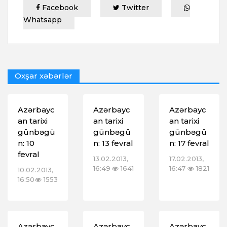
Facebook
Twitter
Whatsapp
Oxşar xəbərlər
Azərbayc
Azərbayc
Azərbayc
an tarixi
an tarixi
an tarixi
günbəgü
günbəgü
günbəgü
n: 10
n: 13 fevral
n: 17 fevral
fevral
13.02.2013,
17.02.2013,
16:49
1641
16:47
1821
10.02.2013,
16:50
1553
Azərbayc
Azərbayc
Azərbayc