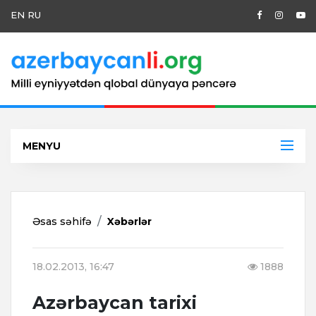
EN
RU
MENYU
Əsas səhifə
Xəbərlər
18.02.2013, 16:47
1888
Azərbaycan tarixi