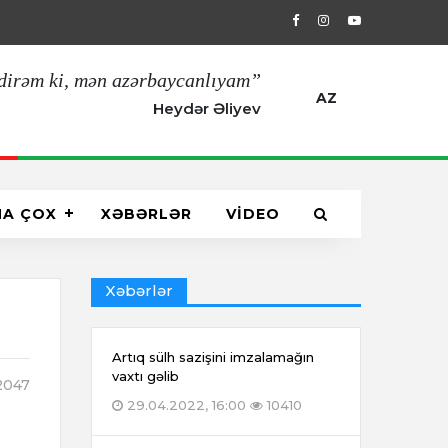
29.04.2022, 16:00
Artıq sülh sazişin
dirəm ki, mən azərbaycanlıyam”
AZ
Heydər Əliyev
HA ÇOX
XƏBƏRLƏR
VİDEO
Xəbərlər
Artıq sülh sazişini imzalamağın
vaxtı gəlib
047
29.04.2022, 16:00
10410