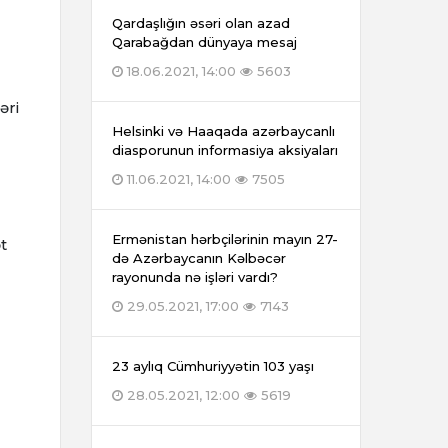
Qardaşlığın əsəri olan azad
Qarabağdan dünyaya mesaj
18.06.2021, 14:00
5603
əri
Helsinki və Haaqada azərbaycanlı
diasporunun informasiya aksiyaları
11.06.2021, 14:00
7505
Ermənistan hərbçilərinin mayın 27-
t
də Azərbaycanın Kəlbəcər
rayonunda nə işləri vardı?
29.05.2021, 17:00
7143
23 aylıq Cümhuriyyətin 103 yaşı
28.05.2021, 12:00
5619