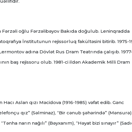
llifidir.
him Fərzəli oğlu Fərzəlibəyov Bakıda doğulub. Leninqradda
qrafıya İnstitutunun rejissorluq fakültəsini bitirib. 1975-1
M.Lermontov adına Dövlət Rus Dram Teatrında çalışıb. 1977
ının baş rejissoru olub. 1981-ci ildən Akademik Milli Dram
n Hacı Aslan qızı Məcidova (1916-1985) vəfat edib. Gənc
Telefonçu qız” (Səlminaz), “Bir cənub şəhərində” (Mənsurə)
Tənha narın nağılı” (Bəyxanım), “Həyat bizi sınayır” (Sad