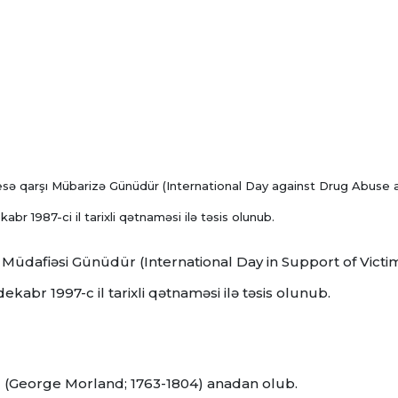
sə qarşı Mübarizə Günüdür (International Day against Drug Abuse 
abr 1987-ci il tarixli qətnaməsi ilə təsis olunub.
Müdafiəsi Günüdür (International Day in Support of Victi
abr 1997-c il tarixli qətnaməsi ilə təsis olunub.
nd (George Morland; 1763-1804) anadan olub.