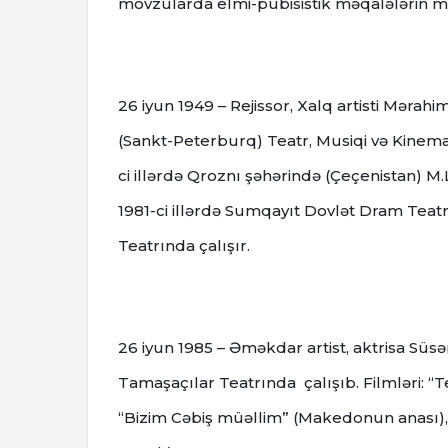
mövzularda elmi-pubisistik məqalələrin müə
26 iyun 1949 – Rejissor, Xalq artisti Məra
(Sankt-Peterburq) Teatr, Musiqi və Kinemato
ci illərdə Qroznı şəhərində (Çeçenistan) 
1981-ci illərdə Sumqayıt Dovlət Dram Teatr
Teatrında çalışır.
26 iyun 1985 – Əməkdar artist, aktrisa Süsə
Tamaşaçılar Teatrında çalışıb. Filmləri: “
“Bizim Cəbiş müəllim” (Makedonun anası), “