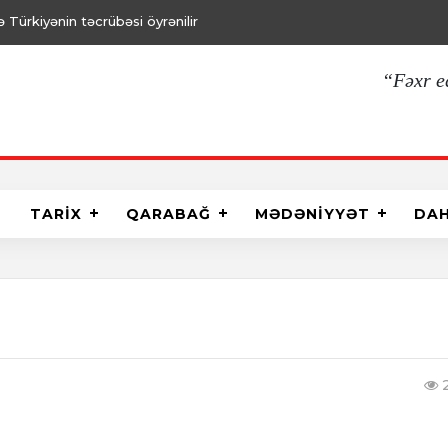
Türkiyənin təcrübəsi öyrənilir
“Fəxr e
TARİX
QARABAĞ
MƏDƏNİYYƏT
DA
2