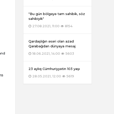
"Bu gün bölgəyə tam sahibik, söz
sahibiyik"
27.08.2021, 11:00
8154
Qardaşlığın əsəri olan azad
Qarabağdan dünyaya mesaj
and
18.06.2021, 14:00
5603
23 aylıq Cümhuriyyətin 103 yaşı
ms
28.05.2021, 12:00
5619