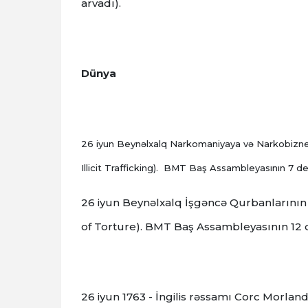
arvadı).
Dünya
26 iyun Beynəlxalq Narkоmaniyaya və Narkоbiznе
Illicit Trafficking). BMT Baş Assambleyasının 7 dek
26 iyun Beynəlxalq İşgəncə Qurbanlarının 
of Torture). BMT Baş Assambleyasının 12 dek
26 iyun 1763 - İngilis rəssamı Corc Morla