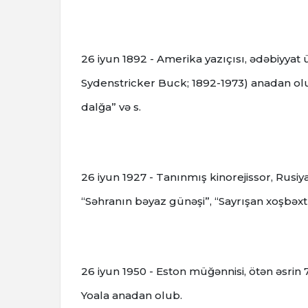
26 iyun 1892 - Amerika yazıçısı, ədəbiyyat
Sydenstricker Buck; 1892-1973) anadan olub.
dalğa” və s.
26 iyun 1927 - Tanınmış kinorejissor, Rusiy
“Səhranın bəyaz günəşi”, “Sayrışan xoşbəxtli
26 iyun 1950 - Eston müğənnisi, ötən əsrin
Yoala anadan olub.