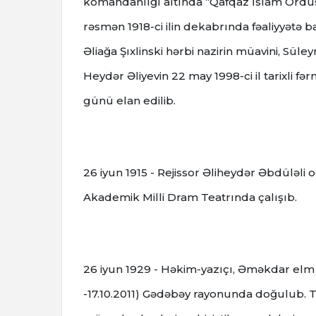
komandanlığı altında “Qafqaz İslam Ordusu”
rəsmən 1918-ci ilin dekabrında fəaliyyətə
Əliağa Şıxlinski hərbi nazirin müavini, Süle
Heydər Əliyevin 22 may 1998-ci il tarixli f
günü elan edilib.
26 iyun 1915 - Rejissor Əliheydər Əbdüləli
Akademik Milli Dram Teatrında çalışıb.
26 iyun 1929 - Həkim-yazıçı, Əməkdar el
-17.10.2011) Gədəbəy rayonunda doğulub. Təb