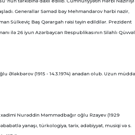
nun tərkibinə daxil edilib. Cümhuriyyətin Hərbi Nazirliyi
 başladı. Generallar Səməd bəy Mehmandarov hərbi nazir,
yman Sülkeviç Baş Qərargah rəisi təyin edildilər. Prezident
ərmanı ilə 26 iyun Azərbaycan Respublikasının Silahlı Qüvvəl
 oğlu Ələkbərov (1915 - 14.3.1974) anadan olub. Uzun müddə
m xadimi Nurəddin Məmmədbağır oğlu Rzayev (1929
abətlə yanaşı, türkologiya, tarix, ədəbiyyat, musiqi və s.