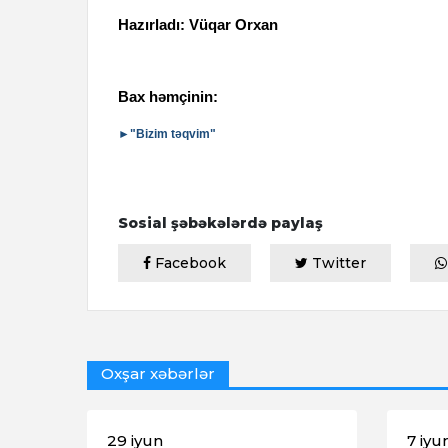
Hazırladı: Vüqar Orxan
Bax həmçinin:
►"Bizim təqvim"
Sosial şəbəkələrdə paylaş
Facebook
Twitter
Oxşar xəbərlər
29 iyun
7 iyu