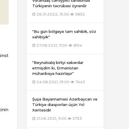
Vətəndaş cəmiyyəti sahəsində
Türkiyənin təcrübəsi öyrənilir
26.01.2022, 15:00
5852
"Bu gün bölgəyə tam sahibik, söz
sahibiyik"
27.08.2021, 11:00
8154
inst
"Beynəlxalq birliyi xəbərdar
etmişdim ki, Ermənistan
müharibəyə hazırlaşır"
24.08.2021, 19:00
7443
Şuşa Bəyannaməsi Azərbaycan və
Türkiyə diasporları üçün Yol
inin
Xəritəsidir
21.06.2021, 11:00
5753