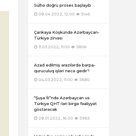
Sülhə doğru proses başlayıb
08.04.2022, 12:00
5146
Çankaya Köşkündə Azərbaycan-
Türkiyə zirvəsi
11.03.2022, 11:00
5806
Azad edilmiş ərazilərdə bərpa-
quruculuq işləri necə gedir?
04.03.2022, 11:00
5680
“Şuşa İli”ndə Azərbaycan və
Türkiyə QHT-ləri birgə fəaliyyət
göstərəcək
28.01.2022, 16:00
5965