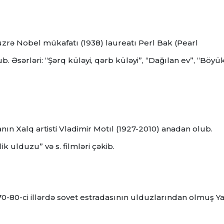
 üzrə Nobel mükafatı (1938) laureatı Perl Bak (Pearl
 Əsərləri: “Şərq küləyi, qərb küləyi”, “Dağılan ev”, “Böyü
anın Xalq artisti Vladimir Motıl (1927-2010) anadan olub.
k ulduzu” və s. filmləri çəkib.
 70-80-ci illərdə sovet estradasının ulduzlarından olmuş Y