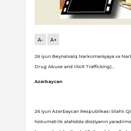
A-
A+
26 iyun Beynəlxalq Narkоmaniyaya və Nark
Drug Abuse and Illicit Trafficking)...
Azərbaycan
26 iyun Azərbaycan Respublikası Silahlı Qü
hökuməti ilk əlahiddə diviziyanın yaradılm