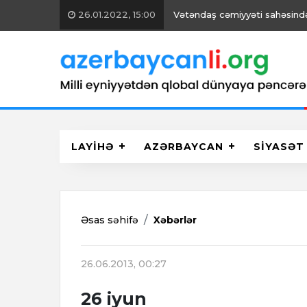
26.01.2022, 15:00
Vətəndaş cəmiyyəti sahəsində 
LAYİHƏ
AZƏRBAYCAN
SİYASƏT
Əsas səhifə
Xəbərlər
26.06.2013, 00:27
26 iyun