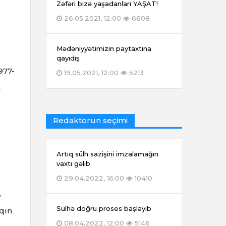
Zəfəri bizə yaşadanları YAŞAT!
26.05.2021, 12:00
6608
Mədəniyyətimizin paytaxtına
qayıdış
977-
19.05.2021, 12:00
5213
-
Redaktorun seçimi
Artıq sülh sazişini imzalamağın
vaxtı gəlib
29.04.2022, 16:00
10410
,
Sülhə doğru proses başlayıb
ıqın
08.04.2022, 12:00
5146