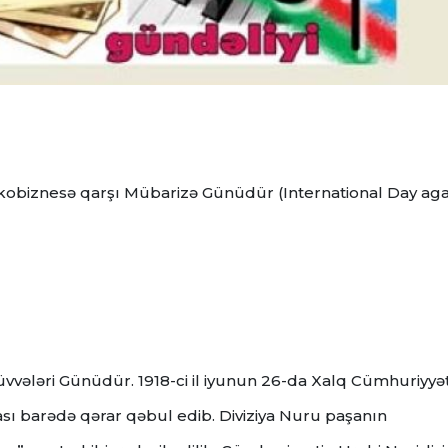
оbiznеsə qarşı Mübarizə Günüdür (International Day aga
vvələri Günüdür. 1918-ci il iyunun 26-da Xalq Cümhuriyyət
ası barədə qərar qəbul edib. Diviziya Nuru paşanın