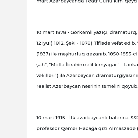
mart Azərbaycanda Teatr Günü kimi qeyd 
10 mart 1878 - Görkəmli yazıçı, dramaturq, 
12 iyul) 1812, Şəki - 1878) Tiflisdə vəfat edib.
(1837) ilə məşhurluq qazanıb.
1850-1855-ci
şah”, “Molla İbrahimxəlil kimyagər”, “Lənkə
vəkilləri”) ilə Azərbaycan dramaturgiyasını
realist Azərbaycan nəsrinin təməlini qoyub
10 mart 1915 - İlk azərbaycanlı balerina, SS
professor Qəmər Hacağa qızı Almaszadə (