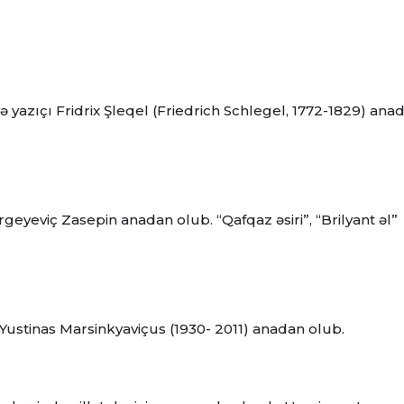
 və yazıçı Fridrix Şleqel (Friedrich Schlegel, 1772-1829) ana
geyeviç Zasepin anadan olub. “Qafqaz əsiri”, “Brilyant əl”
q Yustinas Marsinkyaviçus (1930- 2011) anadan olub.