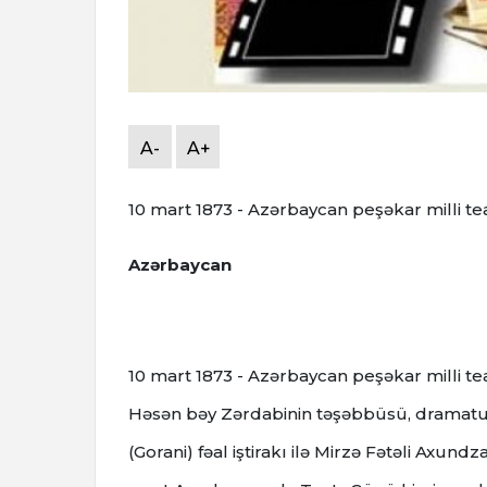
A-
A+
10 mart 1873 - Azərbaycan peşəkar milli tea
Azərbaycan
10 mart 1873 - Azərbaycan peşəkar milli t
Həsən bəy Zərdabinin təşəbbüsü, dramatu
(Gorani) fəal iştirakı ilə Mirzə Fətəli Axun