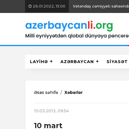
26.01.2022, 15:00
Vətəndaş cəmiyyəti sahəsində 
LAYİHƏ
AZƏRBAYCAN
SİYASƏT
Əsas səhifə
Xəbərlər
10.03.2013, 09:54
10 mart