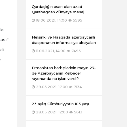
Qardaşlığın əsəri olan azad
Qarabağdan dünyaya mesaj
18.06.2021, 14:00
5595
lə
Helsinki və Haaqada azərbaycanlı
ası"
diasporunun informasiya aksiyaları
li
11.06.2021, 14:00
7495
ə
Ermənistan hərbçilərinin mayın 27-
də Azərbaycanın Kəlbəcər
rayonunda nə işləri vardı?
29.05.2021, 17:00
7134
23 aylıq Cümhuriyyətin 103 yaşı
28.05.2021, 12:00
5613