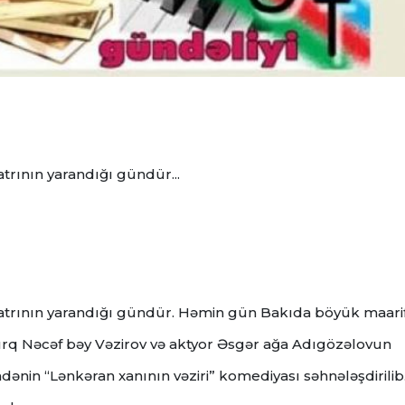
trının yarandığı gündür...
eatrının yarandığı gündür.
Həmin gün Bakıda böyük maarif
rq Nəcəf bəy Vəzirov və aktyor Əsgər ağa Adıgözəlovun
dzadənin “Lənkəran xanının vəziri” komediyası səhnələşdirilib