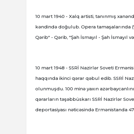
10 mart 1940 - Xalq artisti, tanınmış xan
kəndində doğulub. Opera tamaşalarında ("L
Qərib" - Qərib, "Şah İsmayıl - Şah İsmayıl və
10 mart 1948 - SSRİ Nazirlər Soveti Erməni
haqqında ikinci qərar qəbul edib. SSRİ Nazi
olunmuşdu. 100 minə yaxın azərbaycanlının
qərarların təşəbbüskarı SSRİ Nazirlər Sovet
deportasiyası nəticəsində Ermənistanda 47