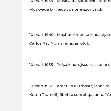
10 mart 1939 - Moskvada Şabolovka telemər
Moskvada bir neçə yüz televizor vardı.
10 mart 1940 - Məşhur Amerika kinoaktyoru
Carlos Ray Norris) anadan olub.
10 mart 1955 - Polşa kinorejissoru, ssenari
10 mart 1958 - Amerika aktrisası Şaron S
Ketrin Tramell) filmi ilə şöhrət qazanıb. “Yol