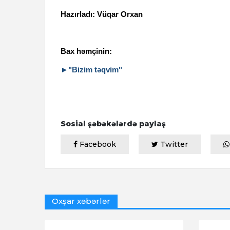
Hazırladı: Vüqar Orxan
Bax həmçinin:
►"Bizim təqvim"
Sosial şəbəkələrdə paylaş
Facebook
Twitter
Oxşar xəbərlər