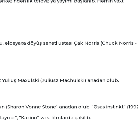
kəzindən ilk televiziya yayımı başlanıb. Həmin vaxt
, əlbəyaxa döyüş sənəti ustası Çak Norris (Chuck Norris -
st Yuliuş Maxulski (Juliusz Machulski) anadan olub.
toun (Sharon Vonne Stone) anadan olub.
“Əsas instinkt” (199
ayrıcı”, “Kazino” və s. filmlərdə çəkilib.