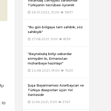
Vətəndaş cəmiyyəti sahəsində
Türkiyənin təcrübəsi öyrənilir
26.01.2022, 15:00
5837
"Bu gün bölgəyə tam sahibik, söz
sahibiyik"
27.08.2021, 11:00
8139
"Beynəlxalq birliyi xəbərdar
etmişdim ki, Ermənistan
müharibəyə hazırlaşır"
24.08.2021, 19:00
7433
çi
Şuşa Bəyannaməsi Azərbaycan və
Türkiyə diasporları üçün Yol
Xəritəsidir
21.06.2021, 11:00
5747
.
10