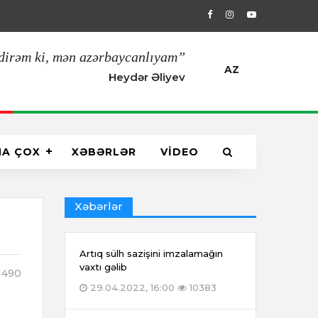
29.04.2022, 16:00
Artıq sülh sazişin
dirəm ki, mən azərbaycanlıyam”
AZ
Heydər Əliyev
HA ÇOX
XƏBƏRLƏR
VİDEO
Xəbərlər
Artıq sülh sazişini imzalamağın
vaxtı gəlib
1490
29.04.2022, 16:00
10383