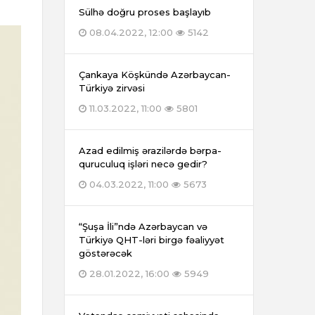
Sülhə doğru proses başlayıb
08.04.2022, 12:00
5142
Çankaya Köşkündə Azərbaycan-
Türkiyə zirvəsi
11.03.2022, 11:00
5801
Azad edilmiş ərazilərdə bərpa-
quruculuq işləri necə gedir?
04.03.2022, 11:00
5673
“Şuşa İli”ndə Azərbaycan və
Türkiyə QHT-ləri birgə fəaliyyət
göstərəcək
28.01.2022, 16:00
5949