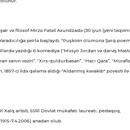
olunur.
şair və filosof Mirzə Fətəli Axundzadə (30 iyun (yeni təqvim
Yaradıcılığa şeirlə başlayıb, "Puşkinin ölümünə Şərq poem
 illərdə yazdığı 6 komediya (“Müsyö Jordan və dərviş Məstə
ran xanın vəziri”, “Xırs-quldurbasan”, “Hacı Qara”, “Mürafi
n, 1857-ci ildə qələmə aldığı "Aldanmış kəvakib" povesti ilə
.
Rİ Xalq artisti, SSRİ Dövlət mükafatı laureatı, pedaqoq,
1915-7.4.2006) anadan olub.