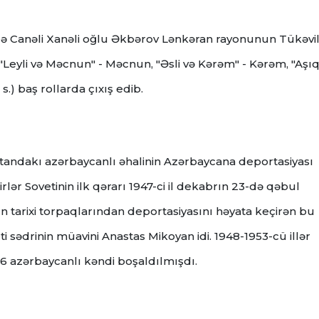
əndə Canəli Xanəli oğlu Əkbərov Lənkəran rayonunun Tükəvi
eyli və Məcnun" - Məcnun, "Əsli və Kərəm" - Kərəm, "Aşı
 s.) baş rollarda çıxış edib.
standakı azərbaycanlı əhalinin Azərbaycana deportasiyası
rlər Sovetinin ilk qərarı 1947-ci il dekabrın 23-də qəbul
 tarixi torpaqlarından deportasiyasını həyata keçirən bu
i sədrinin müavini Anastas Mikoyan idi. 1948-1953-cü illər
6 azərbaycanlı kəndi boşaldılmışdı.