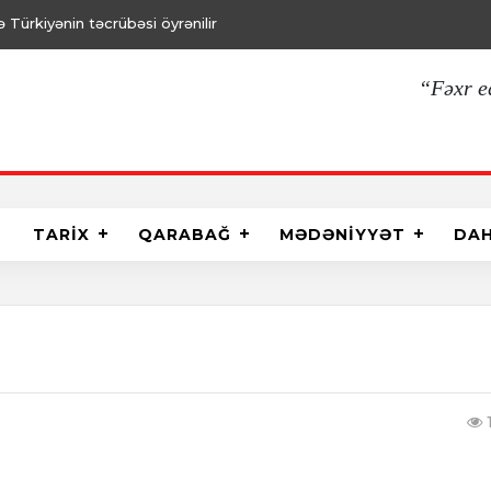
Türkiyənin təcrübəsi öyrənilir
“Fəxr e
TARİX
QARABAĞ
MƏDƏNİYYƏT
DA