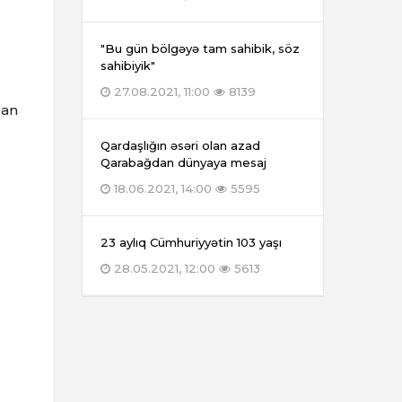
"Bu gün bölgəyə tam sahibik, söz
sahibiyik"
27.08.2021, 11:00
8139
dan
Qardaşlığın əsəri olan azad
Qarabağdan dünyaya mesaj
18.06.2021, 14:00
5595
23 aylıq Cümhuriyyətin 103 yaşı
28.05.2021, 12:00
5613