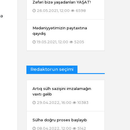
Zəfəri bizə yaşadanları YAŞAT!
26.05.2021, 12:00
6598
lə
q
Mədəniyyətimizin paytaxtına
qayıdış
19.05.2021, 12:00
5205
Redaktorun seçimi
Artıq sülh sazişini imzalamağın
vaxtı gəlib
29.04.2022, 16:00
10383
Sülhə doğru proses başlayıb
08.04.2022, 12:00
5142