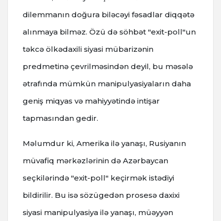
dilemmanın doğura biləcəyi fəsadlar diqqətə
alınmaya bilməz. Özü də söhbət "exit-poll"un
təkcə ölkədaxili siyasi mübarizənin
predmetinə çevrilməsindən deyil, bu məsələ
ətrafında mümkün manipulyasiyaların daha
geniş miqyas və mahiyyətində intişar
tapmasından gedir.
Məlumdur ki, Amerika ilə yanaşı, Rusiyanın
müvafiq mərkəzlərinin də Azərbaycan
seçkilərində "exit-poll" keçirmək istədiyi
bildirilir. Bu isə sözügedən prosesə daxixi
siyasi manipulyasiya ilə yanaşı, müəyyən