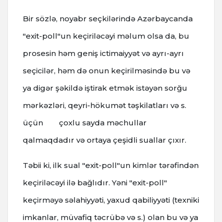
Bir sözlə, noyabr seçkilərində Azərbaycanda
"exit-poll"un keçiriləcəyi məlum olsa da, bu
prosesin həm geniş ictimaiyyət və ayrı-ayrı
seçicilər, həm də onun keçirilməsində bu və
ya digər şəkildə iştirak etmək istəyən sorğu
mərkəzləri, qeyri-hökumət təşkilatları və s.
üçün çoxlu sayda məchullar
qalmaqdadır və ortaya çeşidli suallar çıxır.
Təbii ki, ilk sual "exit-poll"un kimlər tərəfindən
keçiriləcəyi ilə bağlıdır. Yəni "exit-poll"
keçirməyə səlahiyyəti, yaxud qabiliyyəti (texniki
imkanlar, müvafiq təcrübə və s.) olan bu və ya