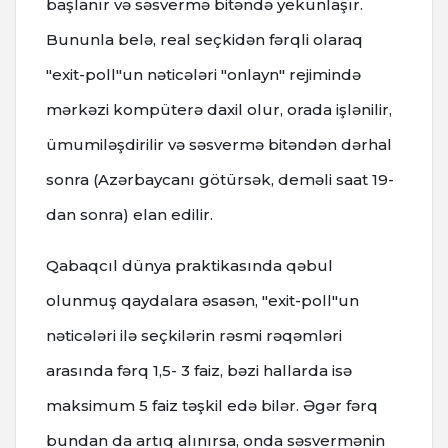
başlanır və səsvermə bitəndə yekunlaşır.
Bununla belə, real seçkidən fərqli olaraq
"exit-poll"un nəticələri "onlayn" rejimində
mərkəzi kompüterə daxil olur, orada işlənilir,
ümumiləşdirilir və səsvermə bitəndən dərhal
sonra (Azərbaycanı götürsək, deməli saat 19-
dan sonra) elan edilir.
Qabaqcıl dünya praktikasında qəbul
olunmuş qaydalara əsasən, "exit-poll"un
nəticələri ilə seçkilərin rəsmi rəqəmləri
arasında fərq 1,5- 3 faiz, bəzi hallarda isə
maksimum 5 faiz təşkil edə bilər. Əgər fərq
bundan da artıq alınırsa, onda səsvermənin