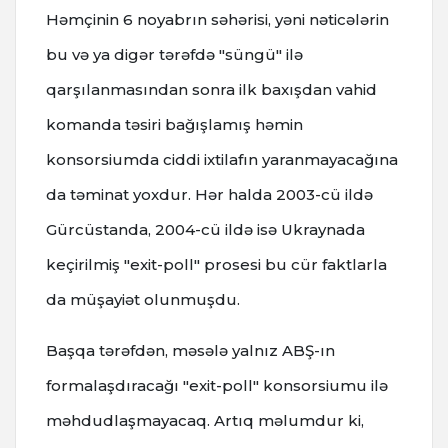
Həmçinin 6 noyabrın səhərisi, yəni nəticələrin
bu və ya digər tərəfdə "süngü" ilə
qarşılanmasından sonra ilk baxışdan vahid
komanda təsiri bağışlamış həmin
konsorsiumda ciddi ixtilafın yaranmayacağına
da təminat yoxdur. Hər halda 2003-cü ildə
Gürcüstanda, 2004-cü ildə isə Ukraynada
keçirilmiş "exit-poll" prosesi bu cür faktlarla
da müşayiət olunmuşdu.
Başqa tərəfdən, məsələ yalnız ABŞ-ın
formalaşdıracağı "exit-poll" konsorsiumu ilə
məhdudlaşmayacaq. Artıq məlumdur ki,