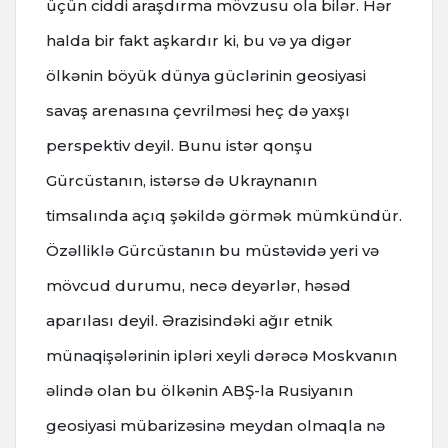
üçün ciddi araşdırma mövzusu ola bilər. Hər
halda bir fakt aşkardır ki, bu və ya digər
ölkənin böyük dünya güclərinin geosiyasi
savaş arenasına çevrilməsi heç də yaxşı
perspektiv deyil. Bunu istər qonşu
Gürcüstanın, istərsə də Ukraynanın
timsalında açıq şəkildə görmək mümkündür.
Özəlliklə Gürcüstanın bu müstəvidə yeri və
mövcud durumu, necə deyərlər, həsəd
aparılası deyil. Ərazisindəki ağır etnik
münaqişələrinin ipləri xeyli dərəcə Moskvanın
əlində olan bu ölkənin ABŞ-la Rusiyanın
geosiyasi mübarizəsinə meydan olmaqla nə