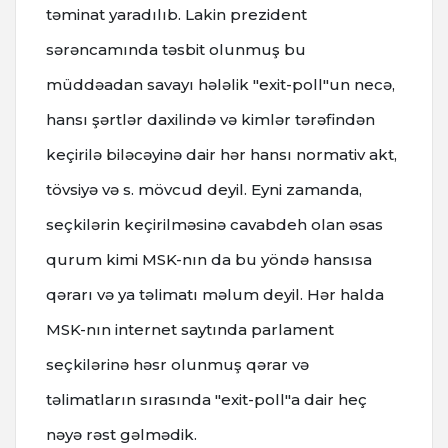
təminat yaradılıb. Lakin prezident
sərəncamında təsbit olunmuş bu
müddəadan savayı hələlik "exit-poll"un necə,
hansı şərtlər daxilində və kimlər tərəfindən
keçirilə biləcəyinə dair hər hansı normativ akt,
tövsiyə və s. mövcud deyil. Eyni zamanda,
seçkilərin keçirilməsinə cavabdeh olan əsas
qurum kimi MSK-nın da bu yöndə hansısa
qərarı və ya təlimatı məlum deyil. Hər halda
MSK-nın internet saytında parlament
seçkilərinə həsr olunmuş qərar və
təlimatların sırasında "exit-poll"a dair heç
nəyə rəst gəlmədik.