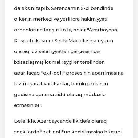
da əksini tapıb. Sərəncamın 5-ci bəndində
ölkənin mərkəzi və yerli icra hakimiyyəti
orqanlarına tapşırılıb ki, onlar "Azərbaycan
Respublikasının Seçki Məcəlləsinə uyğun
olaraq, öz səlahiyyətləri çərçivəsində
ixtisaslaşmış ictimai rəyçilər tərəfindən
aparılacaq "exit-poll" prosesinin aparılmasına
lazımi şərait yaratsınlar, həmin prosesin
gedişinə qanuna zidd olaraq müdaxilə
etməsinlər".
Beləliklə, Azərbaycanda ilk dəfə olaraq
seçkilərdə "exit-poll"un keçirilməsinə hüquqi