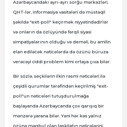
Azərbaycandakı ayrı-ayrı sorğu mərkəzləri,
QHT-lər, informasiya vasitələri də müstəqil
şəkildə "exit-poll" keçirmək niyyətindədirlər
və onların da özlüyündə fərqli siyasi
simpatiyalarının olduğu və deməli, bu amilin
elan ediləcək nəticələrdə də özünü büruza
verəcəyi ciddi problem kimi ortaya çıxa bilər.
Bir sözlə, seçkilərin ilkin rəsmi nəticələri ilə
çeşidli qurumlar tərəfindən keçirilmiş "exit-
poll"un nəticələri tutuşdurulmağa
başlayanda Azərbaycanda çox qarışıq bir
mənzərə yarana bilər. Yəni hər kəs yalnız
özünə məqbul olan təşkilatın nəticələrini