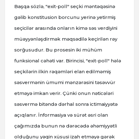
Başqa sözlə, "exit-poll" seçki məntəqəsinə
gəlib konstitusion borcunu yerinə yetirmiş
seçicilər arasında onların kimə səs verdiyini
müəyyənləşdirmək məqsədilə keçirilən rəy
sorğusudur. Bu prosesin iki mühüm
funksional cəhəti var. Birincisi, "exit-poll" hələ
seçkilərin ilkin rəqəmləri elan edilməmiş
səsvermənin ümumi mənzərəsini təsəvvür
etməyə imkan verir. Çünki onun nəticələri
səsvermə bitəndə dərhal sonra ictimaiyyətə
açıqlanır. İnformasiya və sürət əsri olan
çağımızda bunun nə dərəcədə əhəmiyyətli
olduğunu yəqin xüsusi izah etməyə gərək