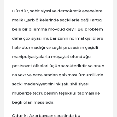
Düzdür, sabit siyasi və demokratik ənənələrə
malik Qərb ölkələrində seçkilərlə bağlı artıq
belə bir dilemma mövcud deyil. Bu problem
daha çox siyasi mübarizənin normal qəliblərə
hələ oturmadığı və seçki prosesinin çeşidli
manipulyasiyalarla müşayiət olunduğu
postsovet ölkələri üçün xarakterikdir və onun
nə vaxt və necə aradan qalxması ümumilikdə
seçki mədəniyyətinin inkişafı, sivil siyasi
mübarizə təcrübəsinin təşəkkül tapması ilə
bağlı olan məsələdir.
Odur ki, Azərbaycan şəraitində bu