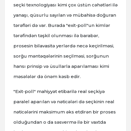
seçki texnologiyası kimi çox üstün cəhətləri ilə
yanaşı, qüsurlu sayılan və mübahisə doğuran
tərəfləri də var. Burada "exit-poll"un kimlər
tərəfindən təşkil olunması ilə barabər,
prosesin bilavasitə yerlərdə necə keçirilməsi,
sorğu məntəqələrinin seçilməsi, sorğunun
hansı prinsip və üsullarla aparılaması kimi
məsələlər də önəm kəsb edir.
"Exit-poll" mahiyyət etibarilə real seçkiyə
paralel aparılan və nəticələri də seçkinin real
nəticələrini maksimum əks etdirən bir proses
olduğundan o da səsvermə ilə bir vaxtda