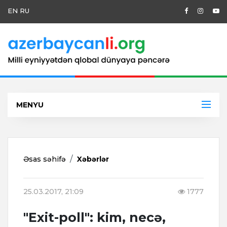
EN
RU
MENYU
Əsas səhifə
Xəbərlər
25.03.2017, 21:09
1777
"Exit-poll": kim, necə,