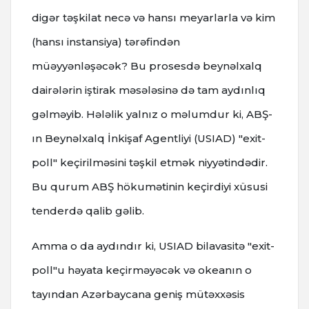
digər təşkilat necə və hansı meyarlarla və kim
(hansı instansiya) tərəfindən
müəyyənləşəcək? Bu prosesdə beynəlxalq
dairələrin iştirak məsələsinə də tam aydınlıq
gəlməyib. Hələlik yalnız o məlumdur ki, ABŞ-
ın Beynəlxalq İnkişaf Agentliyi (USIAD) "exit-
poll" keçirilməsini təşkil etmək niyyətindədir.
Bu qurum ABŞ hökumətinin keçirdiyi xüsusi
tenderdə qalib gəlib.
Amma o da aydındır ki, USIAD bilavasitə "exit-
poll"u həyata keçirməyəcək və okeanın o
tayından Azərbaycana geniş mütəxxəsis