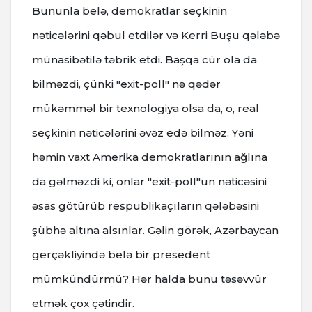
Bununla belə, demokratlar seçkinin
nəticələrini qəbul etdilər və Kerri Buşu qələbə
münasibətilə təbrik etdi. Başqa cür ola da
bilməzdi, çünki "exit-poll" nə qədər
mükəmməl bir texnologiya olsa da, o, real
seçkinin nəticələrini əvəz edə bilməz. Yəni
həmin vaxt Amerika demokratlarının ağlına
da gəlməzdi ki, onlar "exit-poll"un nəticəsini
əsas götürüb respublikaçıların qələbəsini
şübhə altına alsınlar. Gəlin görək, Azərbaycan
gerçəkliyində belə bir presedent
mümkündürmü? Hər halda bunu təsəvvür
etmək çox çətindir.