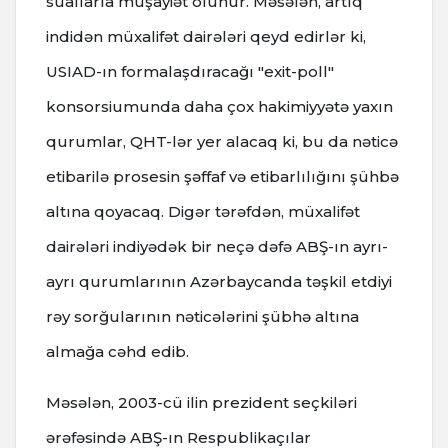
suallarla müşayiət olunur. Məsələn, artıq
indidən müxalifət dairələri qeyd edirlər ki,
USIAD-ın formalaşdıracağı "exit-poll"
konsorsiumunda daha çox hakimiyyətə yaxın
qurumlar, QHT-lər yer alacaq ki, bu da nəticə
etibarilə prosesin şəffaf və etibarlılığını şühbə
altına qoyacaq. Digər tərəfdən, müxalifət
dairələri indiyədək bir neçə dəfə ABŞ-ın ayrı-
ayrı qurumlarının Azərbaycanda təşkil etdiyi
rəy sorğularının nəticələrini şübhə altına
almağa cəhd edib.
Məsələn, 2003-cü ilin prezident seçkiləri
ərəfəsində ABŞ-ın Respublikaçılar