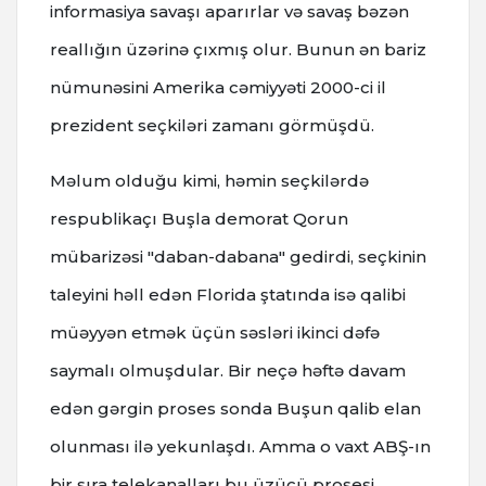
informasiya savaşı aparırlar və savaş bəzən
reallığın üzərinə çıxmış olur. Bunun ən bariz
nümunəsini Amerika cəmiyyəti 2000-ci il
prezident seçkiləri zamanı görmüşdü.
Məlum olduğu kimi, həmin seçkilərdə
respublikaçı Buşla demorat Qorun
mübarizəsi "daban-dabana" gedirdi, seçkinin
taleyini həll edən Florida ştatında isə qalibi
müəyyən etmək üçün səsləri ikinci dəfə
saymalı olmuşdular. Bir neçə həftə davam
edən gərgin proses sonda Buşun qalib elan
olunması ilə yekunlaşdı. Amma o vaxt ABŞ-ın
bir sıra telekanalları bu üzücü prosesi