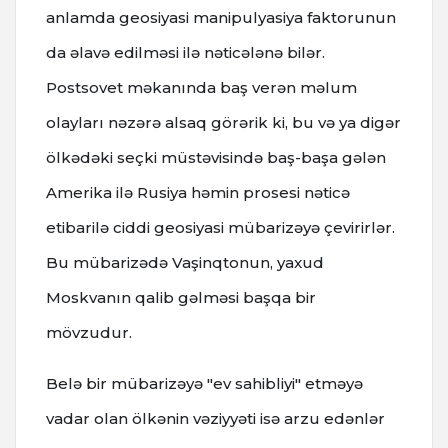
anlamda geosiyasi manipulyasiya faktorunun
da əlavə edilməsi ilə nəticələnə bilər.
Postsovet məkanında baş verən məlum
olayları nəzərə alsaq görərik ki, bu və ya digər
ölkədəki seçki müstəvisində baş-başa gələn
Amerika ilə Rusiya həmin prosesi nəticə
etibarilə ciddi geosiyasi mübarizəyə çevirirlər.
Bu mübarizədə Vaşinqtonun, yaxud
Moskvanın qalib gəlməsi başqa bir
mövzudur.
Belə bir mübarizəyə "ev sahibliyi" etməyə
vadar olan ölkənin vəziyyəti isə arzu edənlər