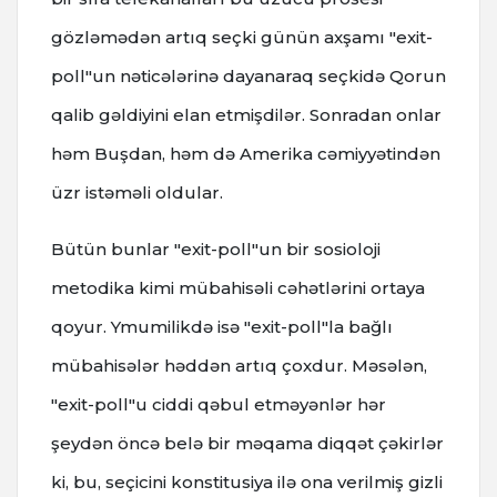
gözləmədən artıq seçki günün axşamı "exit-
poll"un nəticələrinə dayanaraq seçkidə Qorun
qalib gəldiyini elan etmişdilər. Sonradan onlar
həm Buşdan, həm də Amerika cəmiyyətindən
üzr istəməli oldular.
Bütün bunlar "exit-poll"un bir sosioloji
metodika kimi mübahisəli cəhətlərini ortaya
qoyur. Ymumilikdə isə "exit-poll"la bağlı
mübahisələr həddən artıq çoxdur. Məsələn,
"exit-poll"u ciddi qəbul etməyənlər hər
şeydən öncə belə bir məqama diqqət çəkirlər
ki, bu, seçicini konstitusiya ilə ona verilmiş gizli