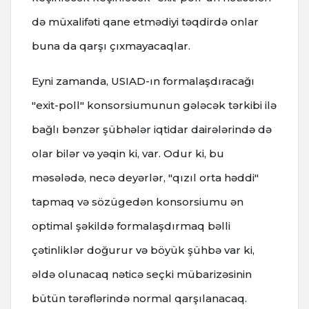
də müxalifəti qane etmədiyi təqdirdə onlar
buna da qarşı çıxmayacaqlar.
Eyni zamanda, USIAD-ın formalaşdıracağı
"exit-poll" konsorsiumunun gələcək tərkibi ilə
bağlı bənzər şübhələr iqtidar dairələrində də
olar bilər və yəqin ki, var. Odur ki, bu
məsələdə, necə deyərlər, "qızıl orta həddi"
tapmaq və sözügedən konsorsiumu ən
optimal şəkildə formalaşdırmaq bəlli
çətinliklər doğurur və böyük şühbə var ki,
əldə olunacaq nəticə seçki mübarizəsinin
bütün tərəflərində normal qarşılanacaq.