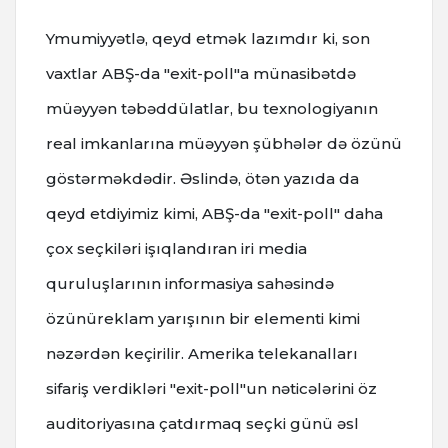
Ymumiyyətlə, qeyd etmək lazımdır ki, son
vaxtlar ABŞ-da "exit-poll"a münasibətdə
müəyyən təbəddülatlar, bu texnologiyanın
real imkanlarına müəyyən şübhələr də özünü
göstərməkdədir. Əslində, ötən yazıda da
qeyd etdiyimiz kimi, ABŞ-da "exit-poll" daha
çox seçkiləri işıqlandıran iri media
quruluşlarının informasiya sahəsində
özünüreklam yarışının bir elementi kimi
nəzərdən keçirilir. Amerika telekanalları
sifariş verdikləri "exit-poll"un nəticələrini öz
auditoriyasına çatdırmaq seçki günü əsl