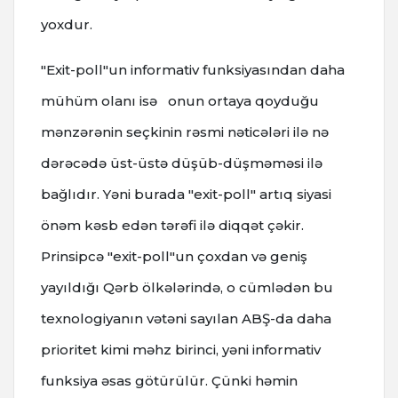
yoxdur.
"Exit-poll"un informativ funksiyasından daha
mühüm olanı isə onun ortaya qoyduğu
mənzərənin seçkinin rəsmi nəticələri ilə nə
dərəcədə üst-üstə düşüb-düşməməsi ilə
bağlıdır. Yəni burada "exit-poll" artıq siyasi
önəm kəsb edən tərəfi ilə diqqət çəkir.
Prinsipcə "exit-poll"un çoxdan və geniş
yayıldığı Qərb ölkələrində, o cümlədən bu
texnologiyanın vətəni sayılan ABŞ-da daha
prioritet kimi məhz birinci, yəni informativ
funksiya əsas götürülür. Çünki həmin