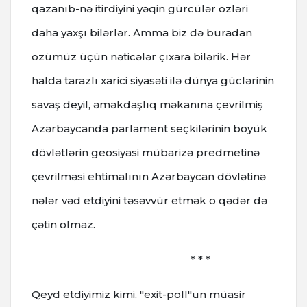
qazanıb-nə itirdiyini yəqin gürcülər özləri
daha yaxşı bilərlər. Amma biz də buradan
özümüz üçün nəticələr çıxara bilərik. Hər
halda tarazlı xarici siyasəti ilə dünya güclərinin
savaş deyil, əməkdaşlıq məkanına çevrilmiş
Azərbaycanda parlament seçkilərinin böyük
dövlətlərin geosiyasi mübarizə predmetinə
çevrilməsi ehtimalının Azərbaycan dövlətinə
nələr vəd etdiyini təsəvvür etmək o qədər də
çətin olmaz.
* * *
Qeyd etdiyimiz kimi, "exit-poll"un müasir