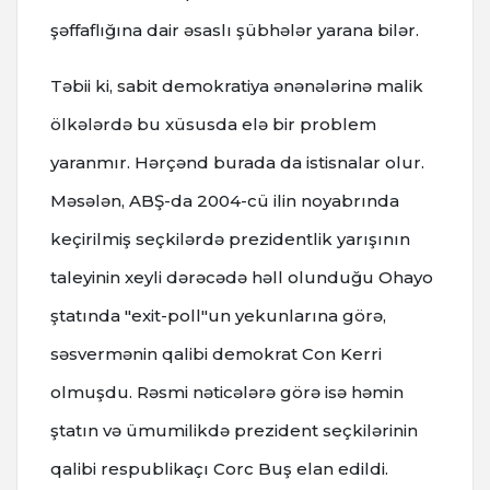
şəffaflığına dair əsaslı şübhələr yarana bilər.
Təbii ki, sabit demokratiya ənənələrinə malik
ölkələrdə bu xüsusda elə bir problem
yaranmır. Hərçənd burada da istisnalar olur.
Məsələn, ABŞ-da 2004-cü ilin noyabrında
keçirilmiş seçkilərdə prezidentlik yarışının
taleyinin xeyli dərəcədə həll olunduğu Ohayo
ştatında "exit-poll"un yekunlarına görə,
səsvermənin qalibi demokrat Con Kerri
olmuşdu. Rəsmi nəticələrə görə isə həmin
ştatın və ümumilikdə prezident seçkilərinin
qalibi respublikaçı Corc Buş elan edildi.