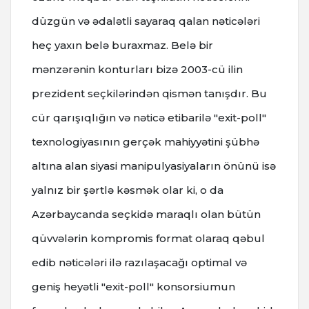
düzgün və ədalətli sayaraq qalan nəticələri
heç yaxın belə buraxmaz. Belə bir
mənzərənin konturları bizə 2003-cü ilin
prezident seçkilərindən qismən tanışdır. Bu
cür qarışıqlığın və nəticə etibarilə "exit-poll"
texnologiyasının gerçək mahiyyətini şübhə
altına alan siyasi manipulyasiyaların önünü isə
yalnız bir şərtlə kəsmək olar ki, o da
Azərbaycanda seçkidə maraqlı olan bütün
qüvvələrin kompromis format olaraq qəbul
edib nəticələri ilə razılaşacağı optimal və
geniş heyətli "exit-poll" konsorsiumun