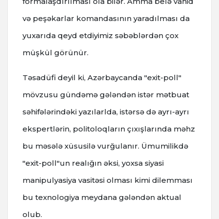
formalaşdırılması ola bilər. Amma belə vahid
və peşəkarlar komandasının yaradılması da
yuxarıda qeyd etdiyimiz səbəblərdən çox
müşkül görünür.
Təsadüfi deyil ki, Azərbaycanda "exit-poll"
mövzusu gündəmə gələndən istər mətbuat
səhifələrindəki yazılarlda, istərsə də ayrı-ayrı
ekspertlərin, politoloqların çıxışlarında məhz
bu məsələ xüsusilə vurğulanır. Ümumilikdə
"exit-poll"un realığın əksi, yoxsa siyasi
manipulyasiya vasitəsi olması kimi dilemması
bu texnologiya meydana gələndən aktual
olub.