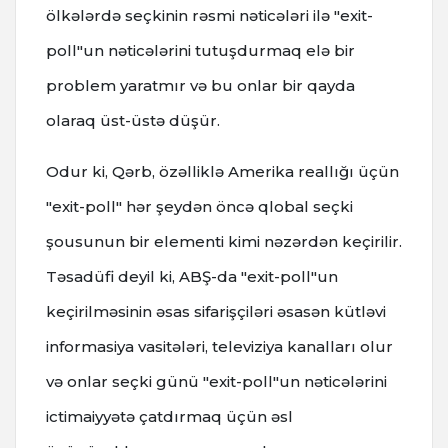
ölkələrdə seçkinin rəsmi nəticələri ilə "exit-
poll"un nəticələrini tutuşdurmaq elə bir
problem yaratmır və bu onlar bir qayda
olaraq üst-üstə düşür.
Odur ki, Qərb, özəlliklə Amerika reallığı üçün
"exit-poll" hər şeydən öncə qlobal seçki
şousunun bir elementi kimi nəzərdən keçirilir.
Təsadüfi deyil ki, ABŞ-da "exit-poll"un
keçirilməsinin əsas sifarişçiləri əsasən kütləvi
informasiya vasitələri, televiziya kanalları olur
və onlar seçki günü "exit-poll"un nəticələrini
ictimaiyyətə çatdırmaq üçün əsl