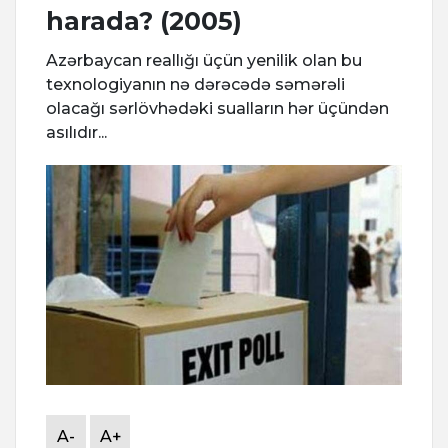
harada? (2005)
Azərbaycan reallığı üçün yenilik olan bu
texnologiyanın nə dərəcədə səmərəli
olacağı sərlövhədəki sualların hər üçündən
asılıdır...
A-
A+