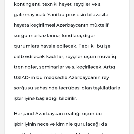
kontingenti, texniki heyət, rəyçilər və s.
gətirməyəcək. Yəni bu prosesin bilavasitə
həyata keçirilməsi Azərbaycanın müxtəlif
sorğu mərkəzlərinə, fondlara, digər
qurumlara havalə ediləcək. Təbii ki, bu işə
cəlb ediləcək kadrlar, rəyçilər üçün müvafiq
treninqlər, seminarlar və s. keçiriləcək. Artıq
USIAD-ın bu məqsədlə Azərbaycanın rəy
sorğusu sahəsində təcrübəsi olan təşkilatlarla
işbirliyinə başladığı bildirilir.
Hərçənd Azərbaycan reallığı üçün bu
işbirliyinin necə və kiminlə qurulacağı da