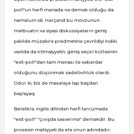
poll"un hərfi mənada nə demək olduğu da
naməlum idi. Hərçənd bu mövzunun
mətbuatın və siyasi diskussiyaların geniş
şəkildə müzakirə predmetinə çevrildiyi indiki
vaxtda da ictimaiyyətin, geniş seçici kütləsinin
"exit-poll"dan tam mənası ilə xəbərdar
olduğunu düşünmək sadəlövhlük olardı.
Odur ki, biz də məsələyə lap başdan
başlayaq.
Beləliklə, ingilis dilindən hərfi tərcümədə
"exit-poll" "çıxışda səsvermə" deməkdir. Bu
prosesin mahiyyəti də elə onun adındadır.