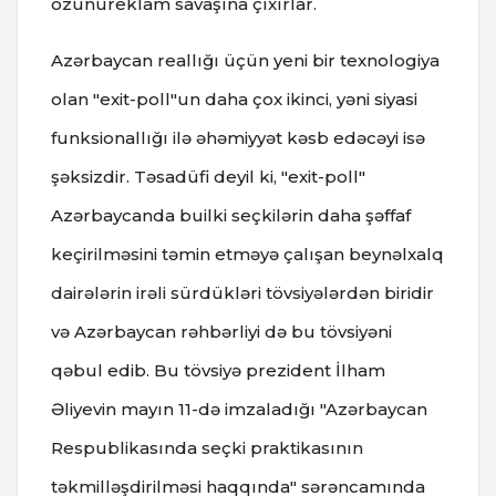
özünüreklam savaşına çıxırlar.
Azərbaycan reallığı üçün yeni bir texnologiya
olan "exit-poll"un daha çox ikinci, yəni siyasi
funksionallığı ilə əhəmiyyət kəsb edəcəyi isə
şəksizdir. Təsadüfi deyil ki, "exit-poll"
Azərbaycanda builki seçkilərin daha şəffaf
keçirilməsini təmin etməyə çalışan beynəlxalq
dairələrin irəli sürdükləri tövsiyələrdən biridir
və Azərbaycan rəhbərliyi də bu tövsiyəni
qəbul edib. Bu tövsiyə prezident İlham
Əliyevin mayın 11-də imzaladığı "Azərbaycan
Respublikasında seçki praktikasının
təkmilləşdirilməsi haqqında" sərəncamında