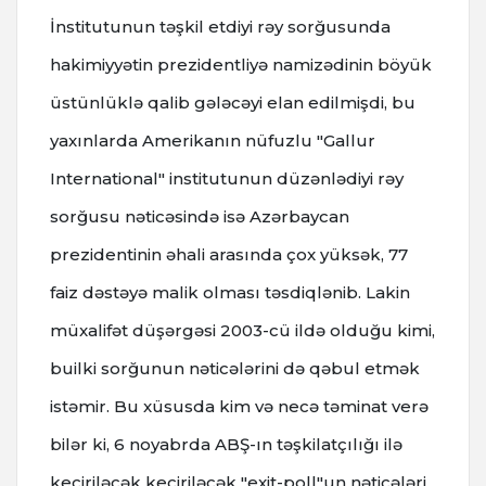
İnstitutunun təşkil etdiyi rəy sorğusunda
hakimiyyətin prezidentliyə namizədinin böyük
üstünlüklə qalib gələcəyi elan edilmişdi, bu
yaxınlarda Amerikanın nüfuzlu "Gallur
International" institutunun düzənlədiyi rəy
sorğusu nəticəsində isə Azərbaycan
prezidentinin əhali arasında çox yüksək, 77
faiz dəstəyə malik olması təsdiqlənib. Lakin
müxalifət düşərgəsi 2003-cü ildə olduğu kimi,
builki sorğunun nəticələrini də qəbul etmək
istəmir. Bu xüsusda kim və necə təminat verə
bilər ki, 6 noyabrda ABŞ-ın təşkilatçılığı ilə
keçiriləcək keçiriləcək "exit-poll"un nəticələri