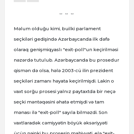
⇔ ⇔ ⇔
Məlum olduğu kimi, builki parlament
seçkiləri gedişində Azərbaycanda ilk dəfə
olaraq genişmiqyaslı "exit-poll"un keçirilməsi
nəzərdə tutulub. Azərbaycanda bu prosedur
qismən də olsa, hələ 2003-cü ilin prezident
seçkiləri zamanı həyata keçirilmişdi. Lakin o
vaxt sorğu prosesi yalnız paytaxtda bir neçə
seçki məntəqəsini əhatə etmişdi və tam
mənası ilə "exit-poll" sayıla bilməzdi. Son
vaxtlaradək cəmiyyətin böyük əksəriyyəti
üçün nəinki bu prosesin mahiyyəti, elə "exit-