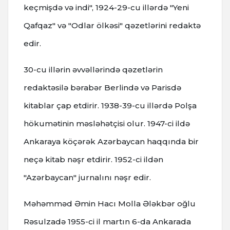
keçmişdə və indi", 1924-29-cu illərdə "Yeni
Qafqaz" və "Odlar ölkəsi" qəzetlərini redaktə
edir.
30-cu illərin əvvəllərində qəzetlərin
redaktəsilə bərabər Berlində və Parisdə
kitablar çap etdirir. 1938-39-cu illərdə Polşa
hökumətinin məsləhətçisi olur. 1947-ci ildə
Ankaraya köçərək Azərbaycan haqqında bir
neçə kitab nəşr etdirir. 1952-ci ildən
"Azərbaycan" jurnalını nəşr edir.
Məhəmməd Əmin Hacı Molla Ələkbər oğlu
Rəsulzadə 1955-ci il martın 6-da Ankarada