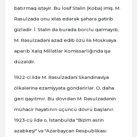
batırmaq istəyir. Bu İosif Stalin (Koba) imiş. M.
Rəsulzadə onu xilas edərək şəhərə gətirib
gizlədir. İ. Stalin də burada borclu qalmayıb,
M. Rəsulzadəni azad edib özü ilə Moskvaya
aparıb Xalq Millətlər Komissarlığında işə
düzəldir.
1922-ci ildə M. Rəsulzadəni Skandinaviya
ölkələrinə ezamiyyətə göndərirlər. O, daha
geri qayıtmır. Bu dövrdən M. Rəsulzadənin
mühacir həyatının üçüncü dövrü başlanır.
1923-cü ildə o, İstanbulda "Bizim əsrin
əzabkeşi" və "Azərbaycan Respublikası