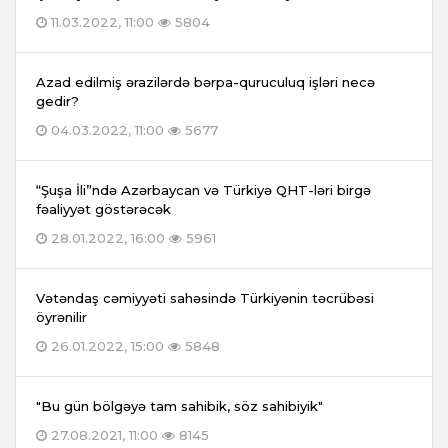
11.03.2022, 11:00
5804
Azad edilmiş ərazilərdə bərpa-quruculuq işləri necə
gedir?
04.03.2022, 11:00
5677
“Şuşa İli”ndə Azərbaycan və Türkiyə QHT-ləri birgə
fəaliyyət göstərəcək
28.01.2022, 16:00
5961
Vətəndaş cəmiyyəti sahəsində Türkiyənin təcrübəsi
öyrənilir
26.01.2022, 15:00
5848
"Bu gün bölgəyə tam sahibik, söz sahibiyik"
27.08.2021, 11:00
8145