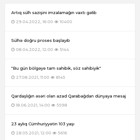
Artıq sülh sazişini imzalamağın vaxtı gəlib
29.04.2022, 16:00
10400
Sülhə doğru proses başlayıb
08.04.2022, 12:00
5144
"Bu gün bölgəyə tam sahibik, söz sahibiyik"
27.08.2021, 11:00
8145
Qardaşlığın əsəri olan azad Qarabağdan dünyaya mesaj
18.06.2021, 14:00
5598
23 aylıq Cümhuriyyətin 103 yaşı
28.05.2021, 12:00
5616