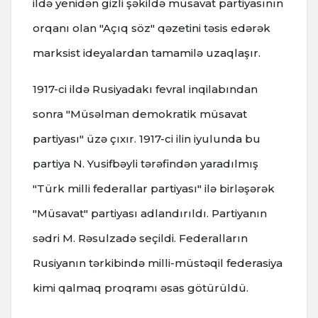
ildə yenidən gizli şəkildə müsavat partiyasının
orqanı olan "Açıq söz" qəzetini təsis edərək
marksist ideyalardan tamamilə uzaqlaşır.
1917-ci ildə Rusiyadakı fevral inqilabından
sonra "Müsəlman demokratik müsavat
partiyası" üzə çıxır. 1917-ci ilin iyulunda bu
partiya N. Yusifbəyli tərəfindən yaradılmış
"Türk milli federallar partiyası" ilə birləşərək
"Müsavat" partiyası adlandırıldı. Partiyanın
sədri M. Rəsulzadə seçildi. Federalların
Rusiyanın tərkibində milli-müstəqil federasiya
kimi qalmaq proqramı əsas götürüldü.