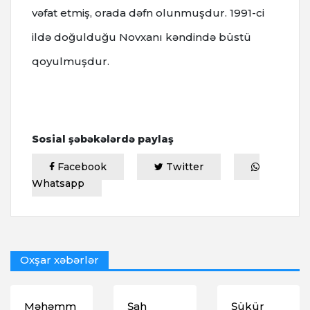
vəfat etmiş, orada dəfn olunmuşdur. 1991-ci
ildə doğulduğu Novxanı kəndində büstü
qoyulmuşdur.
Sosial şəbəkələrdə paylaş
Facebook
Twitter
Whatsapp
Oxşar xəbərlər
Məhəmm
Şah
Şükür