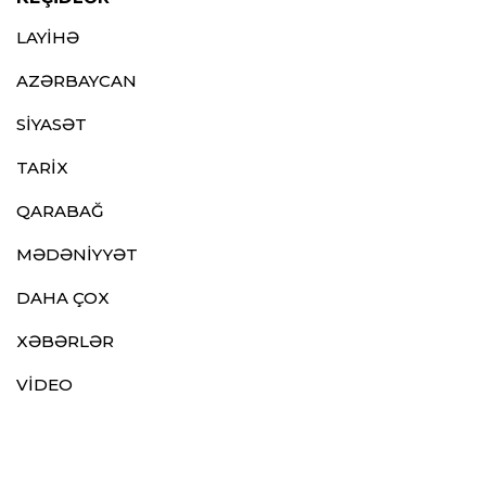
LAYİHƏ
AZƏRBAYCAN
SİYASƏT
TARİX
QARABAĞ
MƏDƏNİYYƏT
DAHA ÇOX
XƏBƏRLƏR
VİDEO