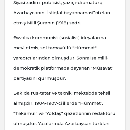
Siyasi xadim, publisist, yazıçı-dramaturq.
Azərbaycanın “İstiqlal bəyannaməsi”ni elan
etmiş Milli Şuranın (1918) sədri.
Əvvəlcə kommunist (sosialist) ideyalarına
meyl etmiş, sol təmayüllü "Hümmət"
yaradıcılarından olmuşdur. Sonra isə milli-
demokratik platformada dayanan "Müsavat"
partiyasını qurmuşdur.
Bakıda rus-tatar və texniki məktəbdə təhsil
almışdır. 1904-1907-ci illərdə "Hümmət",
"Təkamül" və "Yoldaş" qəzetlərinin redaktoru
olmuşdur. Yazılarında Azərbaycan türkləri