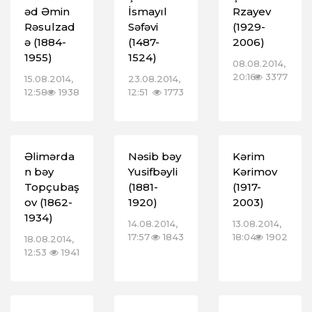
əd Əmin
İsmayıl
Rzayev
Rəsulzad
Səfəvi
(1929-
ə (1884-
(1487-
2006)
1955)
1524)
08.08.2014,
20:16
3377
15.08.2014,
23.08.2014,
12:58
1938
12:51
1773
Əlimərda
Nəsib bəy
Kərim
n bəy
Yusifbəyli
Kərimov
Topçubaş
(1881-
(1917-
ov (1862-
1920)
2003)
1934)
14.08.2014,
13.08.2014,
17:57
1843
18:04
1902
18.08.2014,
12:53
1941