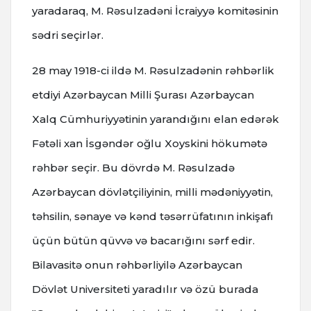
yaradaraq, M. Rəsulzadəni İcraiyyə komitəsinin
sədri seçirlər.
28 may 1918-ci ildə M. Rəsulzadənin rəhbərlik
etdiyi Azərbaycan Milli Şurası Azərbaycan
Xalq Cümhuriyyətinin yarandığını elan edərək
Fətəli xan İsgəndər oğlu Xoyskini hökumətə
rəhbər seçir. Bu dövrdə M. Rəsulzadə
Azərbaycan dövlətçiliyinin, milli mədəniyyətin,
təhsilin, sənaye və kənd təsərrüfatının inkişafı
üçün bütün qüvvə və bacarığını sərf edir.
Bilavasitə onun rəhbərliyilə Azərbaycan
Dövlət Universiteti yaradılır və özü burada