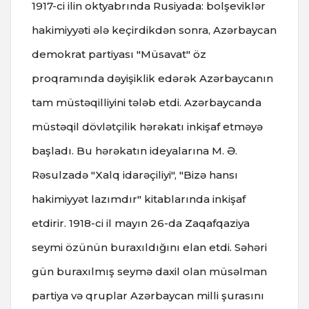
1917-ci ilin oktyabrında Rusiyada: bolşeviklər
hakimiyyəti ələ keçirdikdən sonra, Azərbaycan
demokrat partiyası "Müsavat" öz
proqramında dəyişiklik edərək Azərbaycanın
tam müstəqilliyini tələb etdi. Azərbaycanda
müstəqil dövlətçilik hərəkatı inkişaf etməyə
başladı. Bu hərəkatın ideyalarına M. Ə.
Rəsulzadə "Xalq idarəçiliyi", "Bizə hansı
hakimiyyət lazımdır" kitablarında inkişaf
etdirir. 1918-ci il mayın 26-da Zaqafqaziya
seymi özünün buraxıldığını elan etdi. Səhəri
gün buraxılmış seymə daxil olan müsəlman
partiya və qruplar Azərbaycan milli şurasını