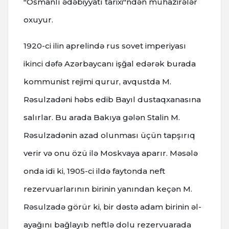
"Osmanlı ədəbiyyatı tarixi"ndən mühazirələr
oxuyur.
1920-ci ilin aprelində rus sovet imperiyası
ikinci dəfə Azərbaycanı işğal edərək burada
kommunist rejimi qurur, avqustda M.
Rəsulzadəni həbs edib Bayıl dustaqxanasına
salırlar. Bu arada Bakıya gələn Stalin M.
Rəsulzadənin azad olunması üçün tapşırıq
verir və onu özü ilə Moskvaya aparır. Məsələ
onda idi ki, 1905-ci ildə faytonda neft
rezervuarlarının birinin yanından keçən M.
Rəsulzadə görür ki, bir dəstə adam birinin əl-
ayağını bağlayıb neftlə dolu rezervuarada