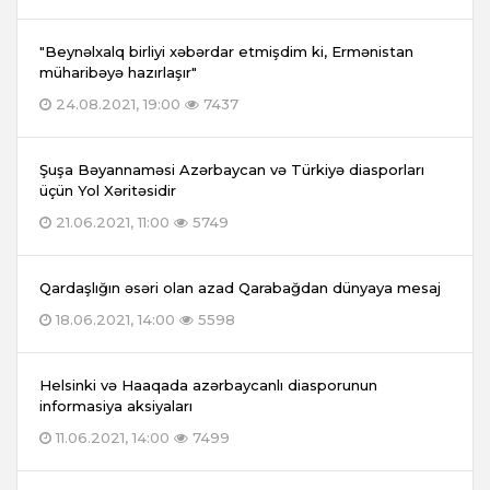
"Beynəlxalq birliyi xəbərdar etmişdim ki, Ermənistan
müharibəyə hazırlaşır"
24.08.2021, 19:00
7437
Şuşa Bəyannaməsi Azərbaycan və Türkiyə diasporları
üçün Yol Xəritəsidir
21.06.2021, 11:00
5749
Qardaşlığın əsəri olan azad Qarabağdan dünyaya mesaj
18.06.2021, 14:00
5598
Helsinki və Haaqada azərbaycanlı diasporunun
informasiya aksiyaları
11.06.2021, 14:00
7499