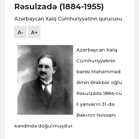
Rəsulzadə (1884-1955)
Azərbaycan Xalq Cümhuriyyətinn qurucusu
A-
A+
Azərbaycan Xalq
Cümhuriyyətinin
banisi Məhəmməd
Əmin Ələkbər oğlu
Rəsulzadə 1884-cü
il yanvarın 31-də
Bakının Novxanı
kəndində doğulmuşdur.