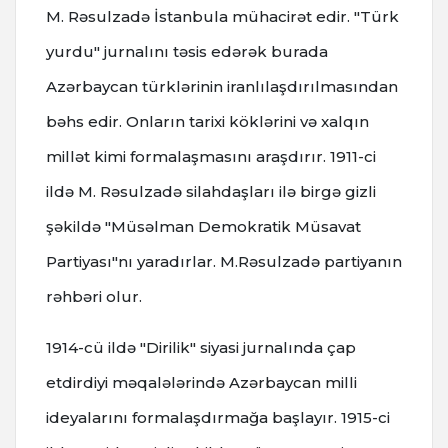
M. Rəsulzadə İstanbula mühacirət edir. "Türk
yurdu" jurnalını təsis edərək burada
Azərbaycan türklərinin iranlılaşdırılmasından
bəhs edir. Onların tarixi köklərini və xalqın
millət kimi formalaşmasını araşdırır. 1911-ci
ildə M. Rəsulzadə silahdaşları ilə birgə gizli
şəkildə "Müsəlman Demokratik Müsavat
Partiyası"nı yaradırlar. M.Rəsulzadə partiyanın
rəhbəri olur.
1914-cü ildə "Dirilik" siyasi jurnalında çap
etdirdiyi məqalələrində Azərbaycan milli
ideyalarını formalaşdırmağa başlayır. 1915-ci