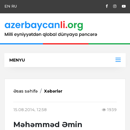
EN
RU
MENYU
Əsas səhifə
Xəbərlər
15.08.2014, 12:58
1939
Məhəmməd Əmin