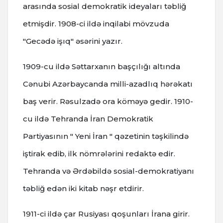
arasında sosial demokratik ideyaları təbliğ
etmişdir. 1908-ci ildə inqilabi mövzuda
"Gecədə işıq" əsərini yazır.
1909-cu ildə Səttarxanın başçılığı altında
Cənubi Azərbaycanda milli-azadlıq hərəkatı
baş verir. Rəsulzadə ora köməyə gedir. 1910-
cu ildə Tehranda İran Demokratik
Partiyasının " Yeni İran " qəzetinin təşkilində
iştirak edib, ilk nömrələrini redaktə edir.
Tehranda və Ərdəbildə sosial-demokratiyanı
təbliğ edən iki kitab nəşr etdirir.
1911-ci ildə çar Rusiyası qoşunları İrana girir.