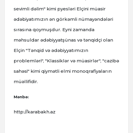
sevimli dəlim" kimi pyesləri Elçini müasir
ədəbiyatımızın ən görkəmli nümayəndələri
sırasına qoymuşdur. Eyni zamanda
məhsuldar ədəbiyyatşünas və tənqidçi olan
Elçin "Tənqid və ədəbiyyatımızın
problemləri", "Klassiklər və müasirlər", "cazibə
sahəsi" kimi qiymətli elmi monoqrafiyaların
müəllifidir.
Mənbə:
http://karabakh.az