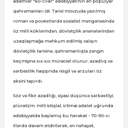
adamlar "60-cılar" ədəbiyyatının ən populyar
qəhrəmanları idi. Tarixi mövzuda yazılmış
roman və povestlərdə sosialist məngənəsində
öz milli köklərindən, dövlətçilik ənənələrindən
uzaqlaşmağa məhkum edilmiş xalqın
dövlətçilik tarixinə, qəhrəmanlıqla zəngin
keçmişinə sıx-sıx müraciət olunur, azadlıq və
sərbəstlik haqqında nisgil və arzuları öz
əksini tapırdı.
Söz və fikir azadlığı, siyasi düşüncə sərbəstliyi,
plüralizm, milli istiqlal, ictimai ədalət uğrunda
ədəbiyyatda başlamış bu hərəkat - 70-90-cı
illərdə davam etdirilərək, ən nəhayət,