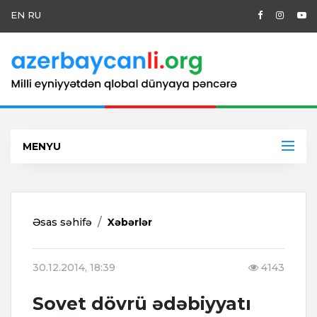
EN
RU
MENYU
Əsas səhifə
Xəbərlər
30.12.2014, 18:39
4143
Sovet dövrü ədəbiyyatı