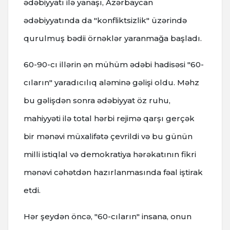
ədəbiyyatı ilə yanaşı, Azərbaycan
ədəbiyyatında da "konfliktsizlik" üzərində
qurulmuş bədii örnəklər yaranmağa başladı.
60-90-cı illərin ən mühüm ədəbi hadisəsi "60-
cıların" yaradıcılıq aləminə gəlişi oldu. Məhz
bu gəlişdən sonra ədəbiyyat öz ruhu,
mahiyyəti ilə total hərbi rejimə qarşı gerçək
bir mənəvi müxalifətə çevrildi və bu günün
milli istiqlal və demokratiya hərəkatının fikri
mənəvi cəhətdən hazırlanmasında fəal iştirak
etdi.
Hər şeydən öncə, "60-cıların" insana, onun