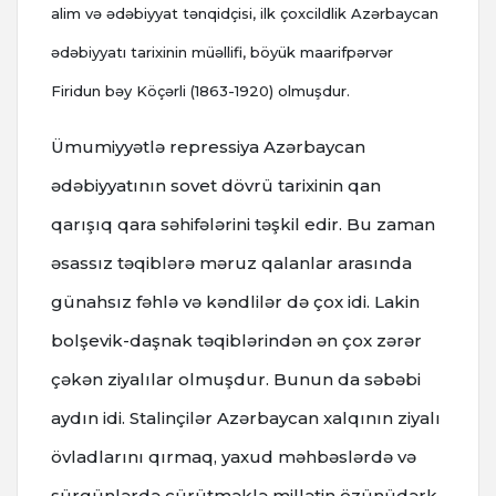
alim və ədəbiyyat tənqidçisi, ilk çoxcildlik Azərbaycan
ədəbiyyatı tarixinin müəllifi, böyük maarifpərvər
Firidun bəy Köçərli (1863-1920) olmuşdur.
Ümumiyyətlə repressiya Azərbaycan
ədəbiyyatının sovet dövrü tarixinin qan
qarışıq qara səhifələrini təşkil edir. Bu zaman
əsassız təqiblərə məruz qalanlar arasında
günahsız fəhlə və kəndlilər də çox idi. Lakin
bolşevik-daşnak təqiblərindən ən çox zərər
çəkən ziyalılar olmuşdur. Bunun da səbəbi
aydın idi. Stalinçilər Azərbaycan xalqının ziyalı
övladlarını qırmaq, yaxud məhbəslərdə və
sürgünlərdə çürütməklə millətin özünüdərk