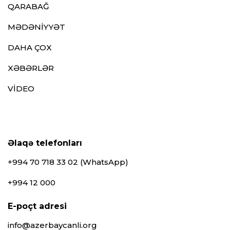
QARABAĞ
MƏDƏNİYYƏT
DAHA ÇOX
XƏBƏRLƏR
VİDEO
Əlaqə telefonları
+994 70 718 33 02 (WhatsApp)
+994 12 000
E-poçt adresi
info@azerbaycanli.org