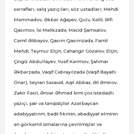
sərrafları, xalq yazıçıları, söz ustadları; Mehdi
Məmmədov, Əkbər Ağayev, Qulu Xəlili, Əlfi
Qasımov, İsi Məlikzadə, Məcid Şamxalov,
Cəmil Əlibəyov, Qasım Qasımzadə, Famil
Mehdi, Teymur Elçin, Cahangir Gözəlov, Elçin,
Çingiz Abdullayev, Yusif Kərimov, Şahmar
Əkbərzadə, Vaqif Cəbrayılzadə (Vaqif Bayatlı
Önər), Seyran Səxavət, Aqil Abbas, Əli Əmirov,
Zakir Fəxri, Ənvər Əhməd kimi çox istedadlı
yazıçı, şair və tənqidçilər Azərbaycan
ədəbiyyatınm, bədii fıkrinin, əbədiyyat elminin
ən görkəmli simalarına çevrilmişlər və