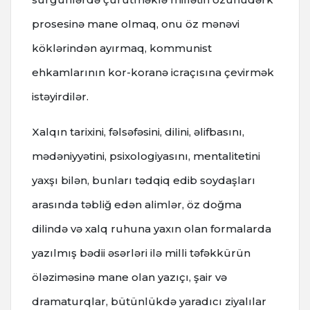
prosesinə mane olmaq, onu öz mənəvi
köklərindən ayırmaq, kommunist
ehkamlarının kor-koranə icraçısına çevirmək
istəyirdilər.
Xalqın tarixini, fəlsəfəsini, dilini, əlifbasını,
mədəniyyətini, psixologiyasını, mentalitetini
yaxşı bilən, bunları tədqiq edib soydaşları
arasında təbliğ edən alimlər, öz doğma
dilində və xalq ruhuna yaxın olan formalarda
yazılmış bədii əsərləri ilə milli təfəkkürün
öləziməsinə mane olan yazıçı, şair və
dramaturqlar, bütünlükdə yaradıcı ziyalılar