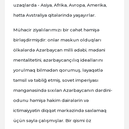
uzaqlarda - Asiya, Afrika, Avropa, Amerika,
hətta Avstraliya qitələrində yaşayırlar.
Mühacir ziyalılarımızı bir cəhət həmişə
birləşdirmişdir: onlar məskun olduqları
ölkələrdə Azərbaycan milli ədəbi, mədəni
mentalitetini, azərbaycançılıq ideallarını
yorulmaq bilmədən qorumuş, ləyaqətlə
təmsil və təbliğ etmiş, sovet imperiyası
məngənəsində sıxılan Azərbaycanın dərdini-
odunu həmişə hakim dairələrin və
ictimaiyyətin diqqət mərkəzində saxlamaq
üçün səylə çalışmışlar. Bir qismi öz