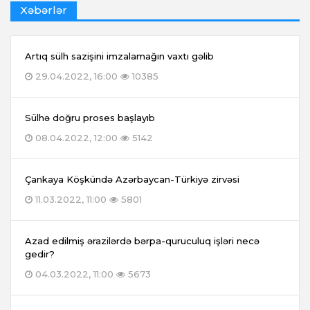
Xəbərlər
Artıq sülh sazişini imzalamağın vaxtı gəlib
29.04.2022, 16:00
10385
Sülhə doğru proses başlayıb
08.04.2022, 12:00
5142
Çankaya Köşkündə Azərbaycan-Türkiyə zirvəsi
11.03.2022, 11:00
5801
Azad edilmiş ərazilərdə bərpa-quruculuq işləri necə
gedir?
04.03.2022, 11:00
5673