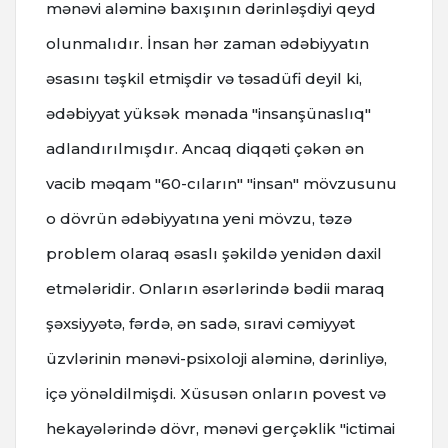
mənəvi aləminə baxışının dərinləşdiyi qeyd
olunmalıdır. İnsan hər zaman ədəbiyyatın
əsasını təşkil etmişdir və təsadüfi deyil ki,
ədəbiyyat yüksək mənada "insanşünaslıq"
adlandırılmışdır. Ancaq diqqəti çəkən ən
vacib məqam "60-cıların" "insan" mövzusunu
o dövrün ədəbiyyatına yeni mövzu, təzə
problem olaraq əsaslı şəkildə yenidən daxil
etmələridir. Onların əsərlərində bədii maraq
şəxsiyyətə, fərdə, ən sadə, sıravi cəmiyyət
üzvlərinin mənəvi-psixoloji aləminə, dərinliyə,
içə yönəldilmişdi. Xüsusən onların povest və
hekayələrində dövr, mənəvi gerçəklik "ictimai