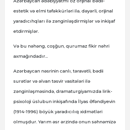
Azərbaycan ədəbiyyatmı öz orijinal bədii-
estetik və elmi təfəkkürləri ilə, dəyərli, orijinal
yaradıcıhqları ilə zənginləşdirmişlər və inkişaf
etdirmişlər.
Və bu nəhəng, coşğun, qurumaz fikir nəhri
axmağındadır...
Azərbaycan nəsrinin canlı, təravətli, bədii
surətlər və əlvan təsvir vasitələri ilə
zənginləşməsində, dramaturgiyamızda lirik-
psixoloji üslubun inkişafında İlyas Əfəndiyevin
(1914-1996) böyük yaradıcılıq xidmətləri
olmuşdur. Yarım əsr ərzində onun səhnəmizə