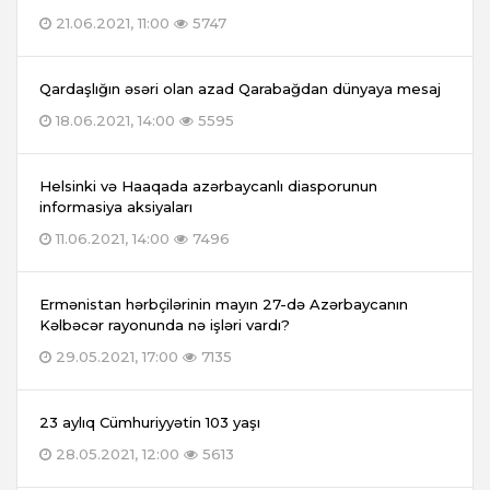
21.06.2021, 11:00
5747
Qardaşlığın əsəri olan azad Qarabağdan dünyaya mesaj
18.06.2021, 14:00
5595
Helsinki və Haaqada azərbaycanlı diasporunun
informasiya aksiyaları
11.06.2021, 14:00
7496
Ermənistan hərbçilərinin mayın 27-də Azərbaycanın
Kəlbəcər rayonunda nə işləri vardı?
29.05.2021, 17:00
7135
23 aylıq Cümhuriyyətin 103 yaşı
28.05.2021, 12:00
5613