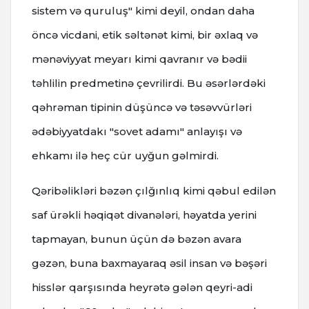
sistem və quruluş" kimi deyil, ondan daha
öncə vicdani, etik səltənət kimi, bir əxlaq və
mənəviyyat meyarı kimi qavranır və bədii
təhlilin predmetinə çevrilirdi. Bu əsərlərdəki
qəhrəman tipinin düşüncə və təsəvvürləri
ədəbiyyatdakı "sovet adamı" anlayışı və
ehkamı ilə heç cür uyğun gəlmirdi.
Qəribəlikləri bəzən çılğınlıq kimi qəbul edilən
saf ürəkli həqiqət divanələri, həyatda yerini
tapmayan, bunun üçün də bəzən avara
gəzən, buna baxmayaraq əsil insan və bəşəri
hisslər qarşısında heyrətə gələn qeyri-adi