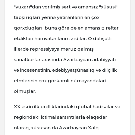
"yuxarı"dan verilmiş sərt və amansız "xüsusi"
tapşırıqları yerinə yetirənlərin ən çox
qorxduqları, buna görə də ən amansız rəftar
etdikləri həmvətənlərimiz idilər. O dəhşətli
illərdə repressiyaya məruz qalmış
sənətkarlar arasında Azərbaycan ədəbiyyatı
və incəsənətinin, ədəbiyyatşünaslıq və dilçilik
elmlərinin çox görkəmli nümayəndələri
olmuşlar.
XX əsrin ilk onilliklərindəki qlobal hadisələr və
regiondakı ictimai sarsıntılarla əlaqədar
olaraq, xüsusən də Azərbaycan Xalq