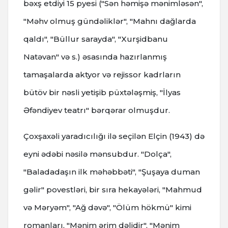
bəxş etdiyi 15 pyesi ("Sən həmişə mənimləsən",
"Məhv olmuş gündəliklər", "Mahnı dağlarda
qaldı", "Büllur sarayda", "Xurşidbanu
Natəvan" və s.) əsasında hazırlanmış
tamaşalarda aktyor və rejissor kadrların
bütöv bir nəsli yetişib püxtələşmiş, "İlyas
Əfəndiyev teatrı" bərqərar olmuşdur.
Çoxşaxəli yaradıcılığı ilə seçilən Elçin (1943) də
eyni ədəbi nəsilə mənsubdur. "Dolça",
"Baladadaşın ilk məhəbbəti", "Şuşaya duman
gəlir" povestləri, bir sıra hekayələri, "Mahmud
və Məryəm", "Ağ dəvə", "Ölüm hökmü" kimi
romanları, "Mənim ərim dəlidir", "Mənim