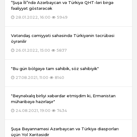
“Şuşa İli”ndə Azərbaycan və Türkiyə QHT-ləri birgə
fəaliyyət göstərəcək
28.01.2022, 16:00
5949
Vətəndaş cəmiyyəti sahəsində Türkiyənin təcrübəsi
öyrənilir
26.01.2022, 15:00
5837
"Bu gün bölgəyə tam sahibik, söz sahibiyik"
27.08.2021, 11:00
8140
"Beynəlxalq birliyi xəbərdar etmişdim ki, Ermənistan
müharibəyə hazırlaşır"
24.08.2021, 19:00
7434
Şuşa Bəyannaməsi Azərbaycan və Türkiyə diasporları
üçün Yol Xəritəsidir