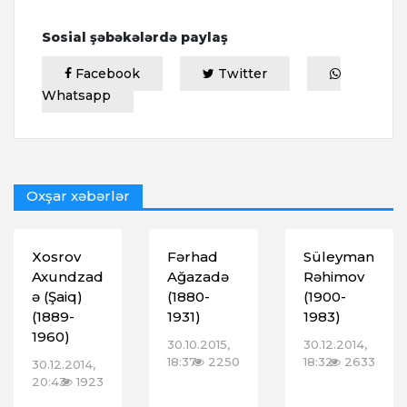
Sosial şəbəkələrdə paylaş
Facebook
Twitter
Whatsapp
Oxşar xəbərlər
Xosrov
Fərhad
Süleyman
Axundzad
Ağazadə
Rəhimov
ə (Şaiq)
(1880-
(1900-
(1889-
1931)
1983)
1960)
30.10.2015,
30.12.2014,
18:37
2250
18:32
2633
30.12.2014,
20:43
1923