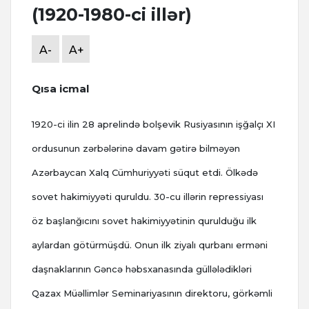
(1920-1980-ci illər)
A-
A+
Qısa icmal
1920-ci ilin 28 aprelində bolşevik Rusiyasının işğalçı XI
ordusunun zərbələrinə davam gətirə bilməyən
Azərbaycan Xalq Cümhuriyyəti süqut etdi. Ölkədə
sovet hakimiyyəti quruldu. 30-cu illərin repressiyası
öz başlanğıcını sovet hakimiyyətinin qurulduğu ilk
aylardan götürmüşdü. Onun ilk ziyalı qurbanı erməni
daşnaklarının Gəncə həbsxanasında güllələdikləri
Qazax Müəllimlər Seminariyasının direktoru, görkəmli