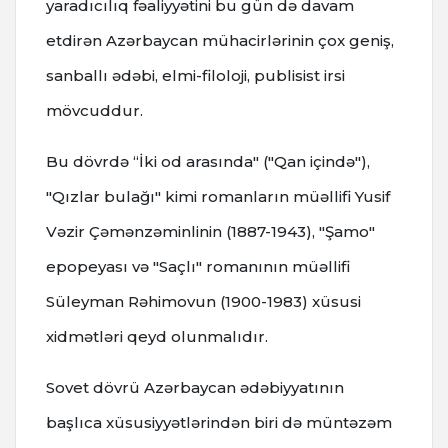
yaradıcılıq fəaliyyətini bu gün də davam
etdirən Azərbaycan mühacirlərinin çox geniş,
sanballı ədəbi, elmi-filoloji, publisist irsi
mövcuddur.
Bu dövrdə “İki od arasında" ("Qan içində"),
"Qızlar bulağı" kimi romanların müəllifi Yusif
Vəzir Çəmənzəminlinin (1887-1943), "Şamo"
epopeyası və "Saçlı" romanının müəllifi
Süleyman Rəhimovun (1900-1983) xüsusi
xidmətləri qeyd olunmalıdır.
Sovet dövrü Azərbaycan ədəbiyyatının
başlıca xüsusiyyətlərindən biri də müntəzəm