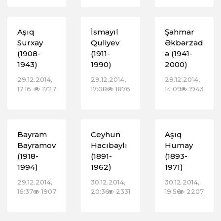
Aşıq
İsmayıl
Şahmar
Surxay
Quliyev
Əkbərzad
(1908-
(1911-
ə (1941-
1943)
1990)
2000)
29.12.2014,
29.12.2014,
29.12.2014,
17:16
1727
17:08
1876
14:09
1943
Bayram
Ceyhun
Aşıq
Bayramov
Hacıbəylı
Humay
(1918-
(1891-
(1893-
1994)
1962)
1971)
29.12.2014,
30.12.2014,
30.12.2014,
16:37
1907
20:36
2331
19:56
2207