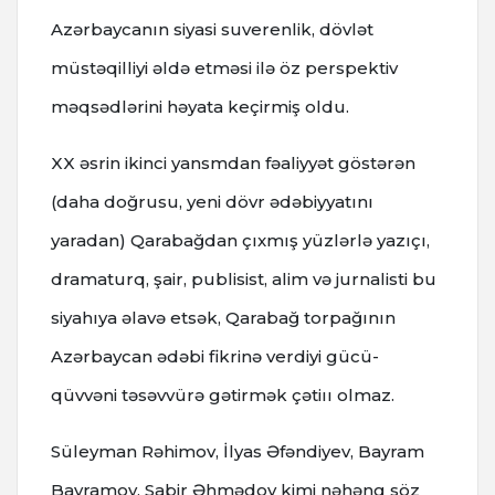
Azərbaycanın siyasi suverenlik, dövlət
müstəqilliyi əldə etməsi ilə öz perspektiv
məqsədlərini həyata keçirmiş oldu.
XX əsrin ikinci yansmdan fəaliyyət göstərən
(daha doğrusu, yeni dövr ədəbiyyatını
yaradan) Qarabağdan çıxmış yüzlərlə yazıçı,
dramaturq, şair, publisist, alim və jurnalisti bu
siyahıya əlavə etsək, Qarabağ torpağının
Azərbaycan ədəbi fikrinə verdiyi gücü-
qüvvəni təsəvvürə gətirmək çətiıı olmaz.
Süleyman Rəhimov, İlyas Əfəndiyev, Bayram
Bayramov, Sabir Əhmədov kimi nəhəng söz