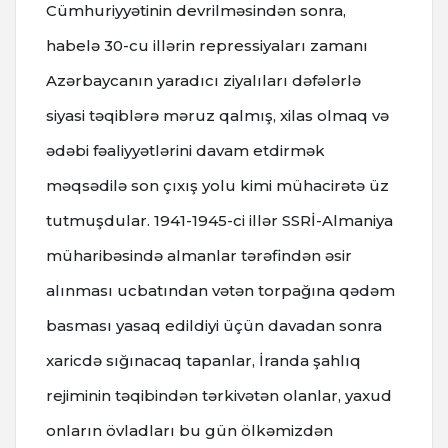
Cümhuriyyətinin devrilməsindən sonra,
habelə 30-cu illərin repressiyaları zamanı
Azərbaycanın yaradıcı ziyalıları dəfələrlə
siyasi təqiblərə məruz qalmış, xilas olmaq və
ədəbi fəaliyyətlərini davam etdirmək
məqsədilə son çıxış yolu kimi mühacirətə üz
tutmuşdular. 1941-1945-ci illər SSRİ-Almaniya
müharibəsində almanlar tərəfindən əsir
alınması ucbatından vətən torpağına qədəm
basması yasaq edildiyi üçün davadan sonra
xaricdə sığınacaq tapanlar, İranda şahlıq
rejiminin təqibindən tərkivətən olanlar, yaxud
onların övladları bu gün ölkəmizdən