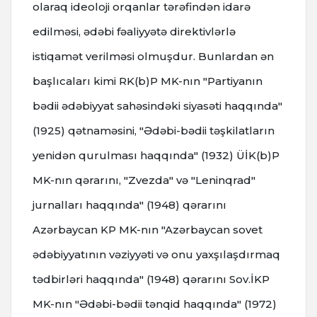
olaraq ideoloji orqanlar tərəfindən idarə
edilməsi, ədəbi fəaliyyətə direktivlərlə
istiqamət verilməsi olmuşdur. Bunlardan ən
başlıcaları kimi RK(b)P MK-nın "Partiyanın
bədii ədəbiyyat sahəsindəki siyasəti haqqında"
(1925) qətnaməsini, "Ədəbi-bədii təşkilatların
yenidən qurulması haqqında" (1932) ÜİK(b)P
MK-nın qərarını, "Zvezda" və "Leninqrad"
jurnalları haqqında" (1948) qərarını
Azərbaycan KP MK-nın "Azərbaycan sovet
ədəbiyyatının vəziyyəti və onu yaxşılaşdırmaq
tədbirləri haqqında" (1948) qərarını Sov.İKP
MK-nın "Ədəbi-bədii tənqid haqqında" (1972)