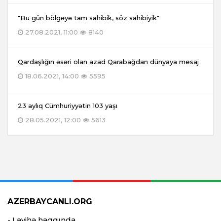
"Bu gün bölgəyə tam sahibik, söz sahibiyik"
27.08.2021, 11:00
8140
Qardaşlığın əsəri olan azad Qarabağdan dünyaya mesaj
18.06.2021, 14:00
5595
23 aylıq Cümhuriyyətin 103 yaşı
28.05.2021, 12:00
5613
AZERBAYCANLI.ORG
- Layihə haqqında