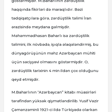
göstərmişdir. M.Baharlının zərdüştilik
haqqında fikirləri də maraqlıdır. Bəzi
tədqiqatçılara görə, zərdüştilik təlimi İran
ərazisində meydana gəlmişdir.
Məhəmmədhəsən Baharlı isə zərdüştilik
təlimini, ilk növbədə, işıqla əlaqələndirmiş, bu
dünyagörüşünün məhz Azərbaycan mühiti
üçün səciyyəvi olmasını göstərmişdir. O,
zərdüştilik tarixinin 4 min ildən çox olduğunu
qeyd etmişdir.
M.Baharlının “Azərbaycan” kitabı müasirləri
tərəfindən yüksək qiymətləndirilib. Yusif Vəzir
Çəmənzəminli 1921-ci ildə Türkiyədə olarkən