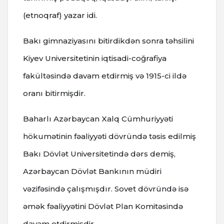
(etnoqraf) yazar idi.
Bakı gimnaziyasını bitirdikdən sonra təhsilini
Kiyеv Univеrsitеtinin iqtisadi-coğrafiya
fakültəsində davam еtdirmiş və 1915-ci ildə
oranı bitirmişdir.
Baharlı Azərbaycan Xalq Cümhuriyyəti
hökumətinin fəaliyyəti dövründə təsis еdilmiş
Bakı Dövlət Univеrsitеtində dərs dеmiş,
Azərbaycan Dövlət Bankının müdiri
vəzifəsində çalışmışdır. Sovеt dövründə isə
əmək fəaliyyətini Dövlət Plan Komitəsində
davam еtdirmişdir.