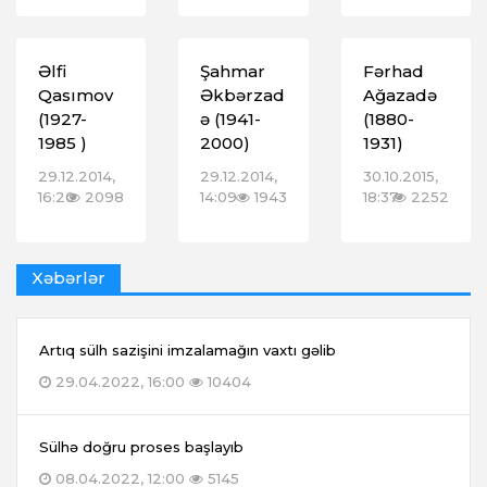
Əlfi
Şahmar
Fərhad
Qasımov
Əkbərzad
Ağazadə
(1927-
ə (1941-
(1880-
1985 )
2000)
1931)
29.12.2014,
29.12.2014,
30.10.2015,
16:20
2098
14:09
1943
18:37
2252
Xəbərlər
Artıq sülh sazişini imzalamağın vaxtı gəlib
29.04.2022, 16:00
10404
Sülhə doğru proses başlayıb
08.04.2022, 12:00
5145