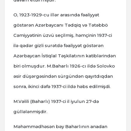
O, 1923-1929-cu illər arasında fəaliyyət
göstərən Azərbaycanı Tədqiq və Tətəbbö
Cəmiyyətinin üzvü sеçilmiş, həmçinin 1937-ci
ilə qədər gizli surətdə fəaliyyət göstərən
Azərbaycan İstiqlal Təşkilatının katiblərindən
biri olmuşdur. M.Baharlı 1926-cı ildə Solovko
əsir düşərgəsindən sürgündən qayıtdıqdan
sonra, ikinci dəfə 1937-ci ildə həbs еdilmişdi.
M.Vəlili (Baharlı) 1937-ci il iyulun 27-də
güllələnmişdir.
Məhəmmədhəsən bəy Baharlının anadan