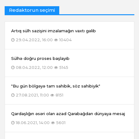
Redaktorun seçimi
Artıq sülh sazişini imzalamağın vaxtı gəlib
29.04.2022, 16:00
10404
Sülhə doğru proses başlayıb
08.04.2022, 12:00
5145
"Bu gün bölgəyə tam sahibik, söz sahibiyik"
27.08.2021, 11:00
8151
Qardaşlığın əsəri olan azad Qarabağdan dünyaya mesaj
18.06.2021, 14:00
5601