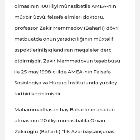
olmasının 100 illiyi münasibətilə AMEA-nın
müxbir üzvü, fəlsəfə elmləri doktoru,
professor Zakir Məmmədov (Baharlı) dövri
mətbuatda onun yaradıcılığının müxtəlif
aspektlərini işıqlandıran məqalələr dərc
etdirmişdir. Zakir Məmmədovun təşəbbüsü
ilə 25 may 1998-ci ildə AMEA-nın Fəlsəfə,
Sosiologiya və Hüquq İnstitutunda yubiley
tədbiri keçirilmişdir.
Məhəmmədhəsən bəy Baharlının anadan
olmasının 110 illiyi münasibətilə Orxan
Zakiroğlu (Baharlı) "İlk Azərbaycanşünas