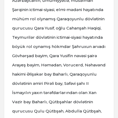
Azərbaycanın, ümumiyyətlə, müsəlman
Şərqinin ictimai-siyasi, elmi-mədəni həyatında
mühüm rol olynamış Qaraqoyunlu dövlətinin
qurucusu Qara Yusif, oğlu Cahanşah Həqiqi,
Teymurilər dövlətinin ictimai-siyasi həyatında
böyük rol oynamış hökmdar Şahruxun arvadı
Gövhərşad bəyim, Qara Yusifin nəvəsi şairə
Arayeş bəyim, Həmədan, Vorucerd, Nəhavənd
hakimi Əlişəkər bəy Baharlı, Qaraqoyunlu
dövlətinin əmiri Pirəli bəy, Səfəvi şahı II
İsmayılın yaxın tərəfdarlarından olan Xan
Vəzir bəy Baharlı, Qütbşahlar dövlətinin
qurucusu Qulu Qütbşah, Abdulla Qütbşah,