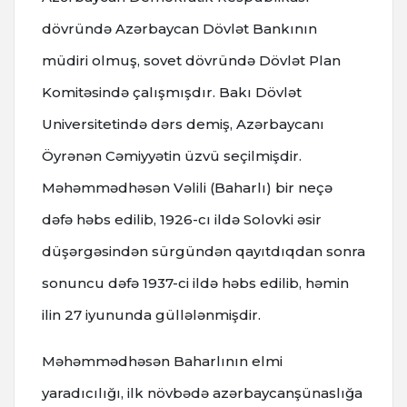
dövründə Azərbaycan Dövlət Bankının
müdiri olmuş, sovet dövründə Dövlət Plan
Komitəsində çalışmışdır. Bakı Dövlət
Universitetində dərs demiş, Azərbaycanı
Öyrənən Cəmiyyətin üzvü seçilmişdir.
Məhəmmədhəsən Vəlili (Baharlı) bir neçə
dəfə həbs edilib, 1926-cı ildə Solovki əsir
düşərgəsindən sürgündən qayıtdıqdan sonra
sonuncu dəfə 1937-ci ildə həbs edilib, həmin
ilin 27 iyununda güllələnmişdir.
Məhəmmədhəsən Baharlının elmi
yaradıcılığı, ilk növbədə azərbaycanşünaslığa