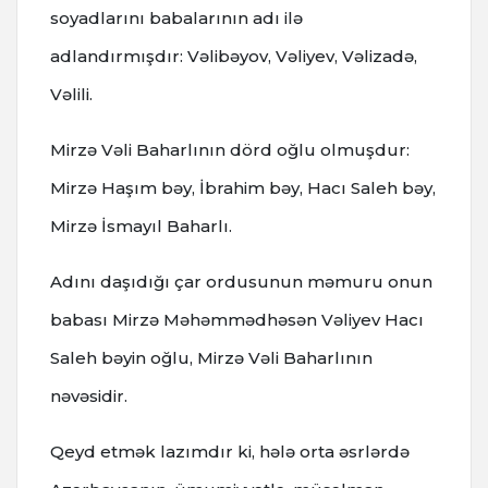
soyadlarını babalarının adı ilə
adlandırmışdır: Vəlibəyov, Vəliyev, Vəlizadə,
Vəlili.
Mirzə Vəli Baharlının dörd oğlu olmuşdur:
Mirzə Haşım bəy, İbrahim bəy, Hacı Saleh bəy,
Mirzə İsmayıl Baharlı.
Adını daşıdığı çar ordusunun məmuru onun
babası Mirzə Məhəmmədhəsən Vəliyev Hacı
Saleh bəyin oğlu, Mirzə Vəli Baharlının
nəvəsidir.
Qeyd etmək lazımdır ki, hələ orta əsrlərdə