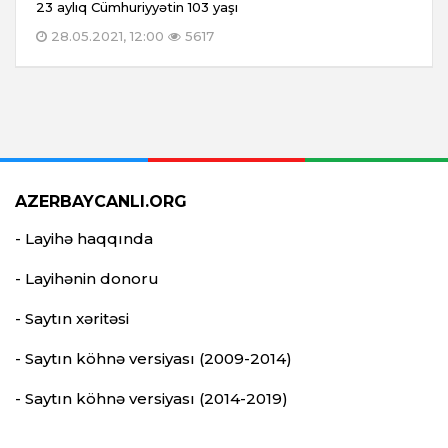
23 aylıq Cümhuriyyətin 103 yaşı
28.05.2021, 12:00
5617
AZERBAYCANLI.ORG
- Layihə haqqında
- Layihənin donoru
- Saytın xəritəsi
- Saytın köhnə versiyası (2009-2014)
- Saytın köhnə versiyası (2014-2019)