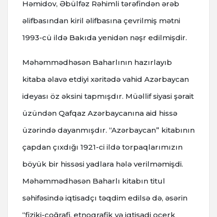
Həmidov, Əbülfəz Rəhimli tərəfindən ərəb
əlifbasından kiril əlifbasına çevrilmiş mətni
1993-cü ildə Bakıda yenidən nəşr edilmişdir.
Məhəmmədhəsən Baharlının hazırlayıb
kitaba əlavə etdiyi xəritədə vahid Azərbaycan
ideyası öz əksini tapmışdır. Müəllif siyasi şərait
üzündən Qafqaz Azərbaycanına aid hissə
üzərində dayanmışdır. “Azərbaycan” kitabının
çapdan çıxdığı 1921-ci ildə torpaqlarımızın
böyük bir hissəsi yadlara hələ verilməmişdi.
Məhəmmədhəsən Baharlı kitabın titul
səhifəsində iqtisadçı təqdim edilsə də, əsərin
“fiziki-coğrafi, etnoqrafik və iqtisadi oçerk