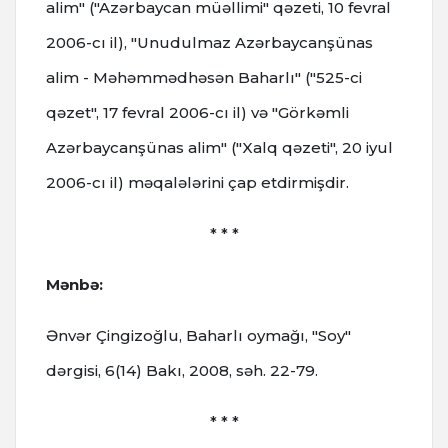
alim" ("Azərbaycan müəllimi" qəzeti, 10 fevral
2006-cı il), "Unudulmaz Azərbaycanşünas
alim - Məhəmmədhəsən Baharlı" ("525-ci
qəzet", 17 fevral 2006-cı il) və "Görkəmli
Azərbaycanşünas alim" ("Xalq qəzeti", 20 iyul
2006-cı il) məqalələrini çap etdirmişdir.
* * *
Mənbə:
Ənvər Çingizoğlu, Baharlı oymağı, "Soy"
dərgisi, 6(14) Bakı, 2008, səh. 22-79.
* * *