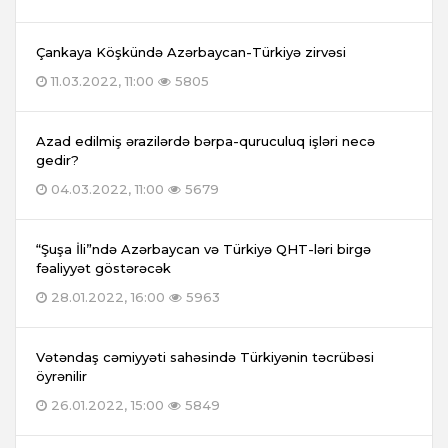
Çankaya Köşkündə Azərbaycan-Türkiyə zirvəsi
11.03.2022, 11:00
5805
Azad edilmiş ərazilərdə bərpa-quruculuq işləri necə
gedir?
04.03.2022, 11:00
5679
“Şuşa İli”ndə Azərbaycan və Türkiyə QHT-ləri birgə
fəaliyyət göstərəcək
28.01.2022, 16:00
5963
Vətəndaş cəmiyyəti sahəsində Türkiyənin təcrübəsi
öyrənilir
26.01.2022, 15:00
5849