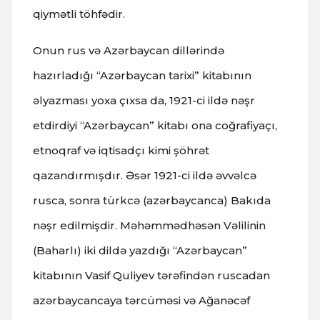
qiymətli töhfədir.
Onun rus və Azərbaycan dillərində
hazırladığı “Azərbaycan tarixi” kitabının
əlyazması yoxa çıxsa da, 1921-ci ildə nəşr
etdirdiyi “Azərbaycan” kitabı ona coğrafiyaçı,
etnoqraf və iqtisadçı kimi şöhrət
qazandırmışdır. Əsər 1921-ci ildə əvvəlcə
rusca, sonra türkcə (azərbaycanca) Bakıda
nəşr edilmişdir. Məhəmmədhəsən Vəlilinin
(Baharlı) iki dildə yazdığı “Azərbaycan”
kitabının Vasif Quliyev tərəfindən ruscadan
azərbaycancaya tərcüməsi və Ağanəcəf