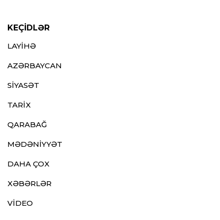
KEÇİDLƏR
LAYİHƏ
AZƏRBAYCAN
SİYASƏT
TARİX
QARABAĞ
MƏDƏNİYYƏT
DAHA ÇOX
XƏBƏRLƏR
VİDEO