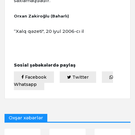
saxlamaqdadır.
Orxan Zakiroğlu (Baharlı)
“Xalq qəzeti", 20 iyul 2006-cı il
Sosial şəbəkələrdə paylaş
Facebook
Twitter
Whatsapp
Oxşar xəbərlər