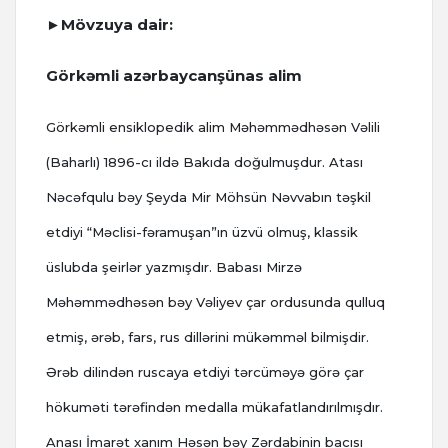
►Mövzuya dair:
Görkəmli azərbaycanşünas alim
Görkəmli ensiklopedik alim Məhəmmədhəsən Vəlili
(Baharlı) 1896-cı ildə Bakıda doğulmuşdur. Atası
Nəcəfqulu bəy Şeyda Mir Möhsün Nəvvabın təşkil
etdiyi “Məclisi-fəramuşan”ın üzvü olmuş, klassik
üslubda şeirlər yazmışdır. Babası Mirzə
Məhəmmədhəsən bəy Vəliyev çar ordusunda qulluq
etmiş, ərəb, fars, rus dillərini mükəmməl bilmişdir.
Ərəb dilindən ruscaya etdiyi tərcüməyə görə çar
hökuməti tərəfindən medalla mükafatlandırılmışdır.
Anası İmarət xanım Həsən bəy Zərdabinin bacısı