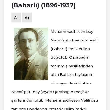
(Baharlı) (1896-1937)
A-
A+
Məhəmmədhəsən bəy
Nəcəfqulu bəy oğlu Vəlili
(Baharlı) 1896-cı ildə
doğulub. Qarabağın
tanınmış nəsillərindən
olan Baharlı tayfasının
nümayəndəsidir. Atası
Nəcəfqulu bəy Şeyda Qarabağın məşhur
şairlərindən olub. Məhəmmədhəsən Vəlili özü
tanınmış pedaqoq, iqtisadçı alim, tarixçi