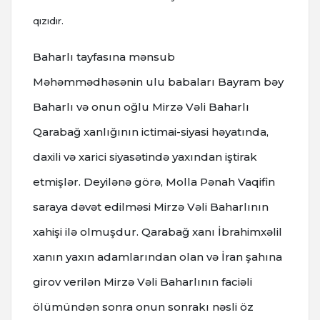
qızıdır.
Baharlı tayfasına mənsub
Məhəmmədhəsənin ulu babaları Bayram bəy
Baharlı və onun oğlu Mirzə Vəli Baharlı
Qarabağ xanlığının ictimai-siyasi həyatında,
daxili və xarici siyasətində yaxından iştirak
etmişlər. Deyilənə görə, Molla Pənah Vaqifin
saraya dəvət edilməsi Mirzə Vəli Baharlının
xahişi ilə olmuşdur. Qarabağ xanı İbrahimxəlil
xanın yaxın adamlarından olan və İran şahına
girov verilən Mirzə Vəli Baharlının faciəli
ölümündən sonra onun sonrakı nəsli öz