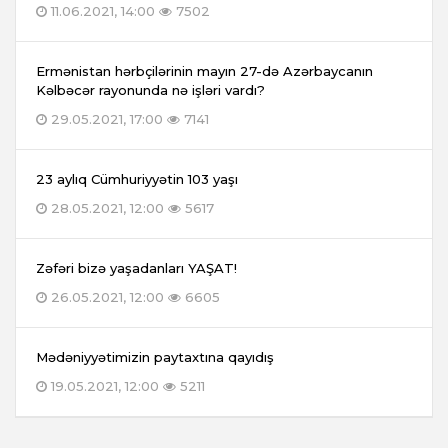
11.06.2021, 14:00
7502
Ermənistan hərbçilərinin mayın 27-də Azərbaycanın
Kəlbəcər rayonunda nə işləri vardı?
29.05.2021, 17:00
7141
23 aylıq Cümhuriyyətin 103 yaşı
28.05.2021, 12:00
5617
Zəfəri bizə yaşadanları YAŞAT!
26.05.2021, 12:00
6605
Mədəniyyətimizin paytaxtına qayıdış
19.05.2021, 12:00
5211