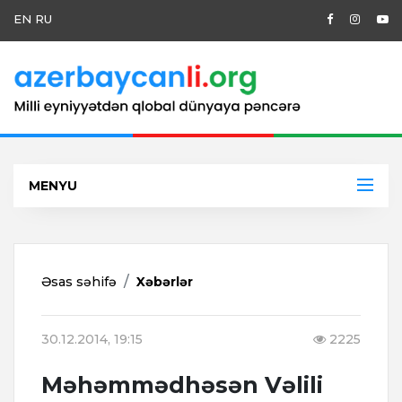
EN
RU
MENYU
Əsas səhifə
Xəbərlər
30.12.2014, 19:15
2225
Məhəmmədhəsən Vəlili