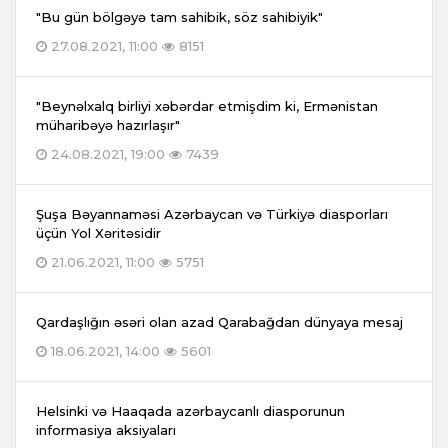
"Bu gün bölgəyə tam sahibik, söz sahibiyik"
27.08.2021, 11:00
8151
"Beynəlxalq birliyi xəbərdar etmişdim ki, Ermənistan
müharibəyə hazırlaşır"
24.08.2021, 19:00
7439
Şuşa Bəyannaməsi Azərbaycan və Türkiyə diasporları
üçün Yol Xəritəsidir
21.06.2021, 11:00
5751
Qardaşlığın əsəri olan azad Qarabağdan dünyaya mesaj
18.06.2021, 14:00
5601
Helsinki və Haaqada azərbaycanlı diasporunun
informasiya aksiyaları