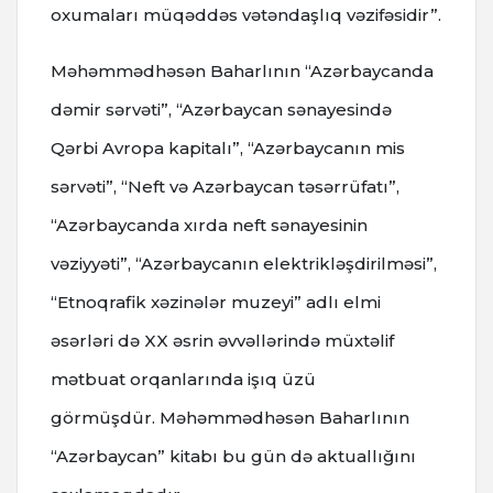
oxumaları müqəddəs vətəndaşlıq vəzifəsidir”.
Məhəmmədhəsən Baharlının “Azərbaycanda
dəmir sərvəti”, “Azərbaycan sənayesində
Qərbi Avropa kapitalı”, “Azərbaycanın mis
sərvəti”, “Neft və Azərbaycan təsərrüfatı”,
“Azərbaycanda xırda neft sənayesinin
vəziyyəti”, “Azərbaycanın elektrikləşdirilməsi”,
“Etnoqrafik xəzinələr muzeyi” adlı elmi
əsərləri də XX əsrin əvvəllərində müxtəlif
mətbuat orqanlarında işıq üzü
görmüşdür. Məhəmmədhəsən Baharlının
“Azərbaycan” kitabı bu gün də aktuallığını