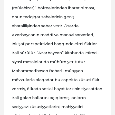
(mülahizat)” bölmələrindən ibarət olması,
onun tədqiqat sahələrinin geniş
əhatəliliyindən xəbər verir. Əsərdə
Azərbaycanın maddi və mənəvi sərvətləri,
inkişaf perspektivləri haqqında elmi fikirlər
irəli sürülür. “Azərbaycan” kitabında ictimai-
siyasi məsələlər də mühüm yer tutur.
Məhəmmədhəsən Baharlı müəyyən
mövzularla əlaqədar bu aspektə xüsusi fikir
vermiş, ölkədə sosial həyat tərzinin siyasətdən
irəli gələn hallarını açıqlamış, onların
səciyyəvi xüsusiyyətlərini, mahiyyətini