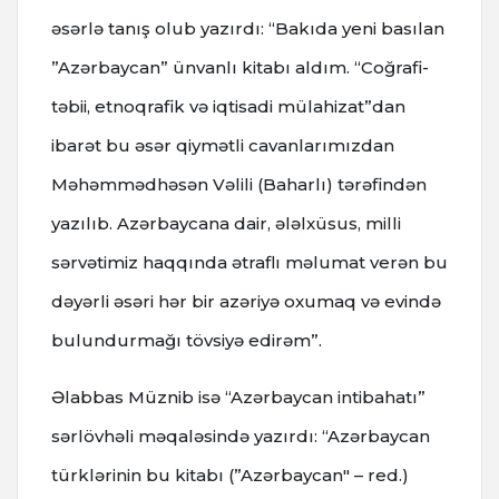
əsərlə tanış olub yazırdı: “Bakıda yeni basılan
”Azərbaycan” ünvanlı kitabı aldım. “Coğrafi-
təbii, etnoqrafik və iqtisadi mülahizat”dan
ibarət bu əsər qiymətli cavanlarımızdan
Məhəmmədhəsən Vəlili (Baharlı) tərəfindən
yazılıb. Azərbaycana dair, ələlxüsus, milli
sərvətimiz haqqında ətraflı məlumat verən bu
dəyərli əsəri hər bir azəriyə oxumaq və evində
bulundurmağı tövsiyə edirəm”.
Əlabbas Müznib isə “Azərbaycan intibahatı”
sərlövhəli məqaləsində yazırdı: “Azərbaycan
türklərinin bu kitabı (”Azərbaycan" – red.)