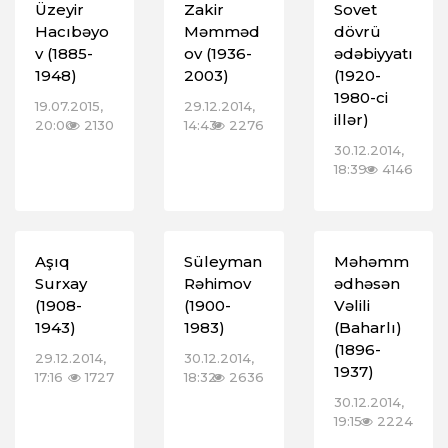
Üzeyir
Zakir
Sovet
Hacıbəyo
Məmməd
dövrü
v (1885-
ov (1936-
ədəbiyyatı
1948)
2003)
(1920-
1980-ci
19.07.2015,
29.12.2014,
illər)
20:00
2130
14:43
2276
30.12.2014,
18:39
4146
Aşıq
Süleyman
Məhəmm
Surxay
Rəhimov
ədhəsən
(1908-
(1900-
Vəlili
1943)
1983)
(Baharlı)
(1896-
29.12.2014,
30.12.2014,
1937)
17:16
1727
18:32
2636
30.12.2014,
19:15
2224