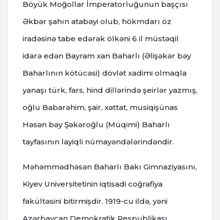
Böyük Moğollar İmperatorluğunun başçısı
Əkbər şahın atabəyi olub, hökmdarı öz
iradəsinə tabe edərək ölkəni 6 il müstəqil
idarə edən Bayram xan Baharlı (Əlişəkər bəy
Baharlının kötücəsi) dövlət xadimi olmaqla
yanaşı türk, fars, hind dillərində şeirlər yazmış,
oğlu Babarəhim, şair, xəttat, musiqişünas
Həsən bəy Şəkəroğlu (Müqimi) Baharlı
tayfasının layiqli nümayəndələrindəndir.
Məhəmmədhəsən Baharlı Bakı Gimnaziyasını,
Kiyev Universitetinin iqtisadi coğrafiya
fakültəsini bitirmişdir. 1919-cu ildə, yəni
Azərbaycan Demokratik Respublikası