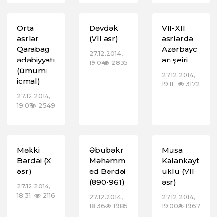
Orta
Dəvdək
VII-XII
əsrlər
(VII əsr)
əsrlərdə
Qarabağ
Azərbayc
27.12.2014,
ədəbiyyatı
an şeiri
19:04
2835
(ümumi
27.12.2014,
icmal)
19:11
3172
27.12.2014,
19:07
2549
Məkki
Əbubəkr
Musa
Bərdəi (X
Məhəmm
Kalankayt
əsr)
əd Bərdəi
uklu (VII
(890-961)
əsr)
27.12.2014,
18:31
2116
27.12.2014,
27.12.2014,
18:36
1985
19:00
1967