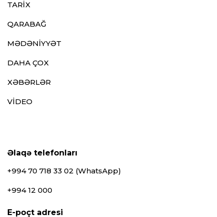
TARİX
QARABAĞ
MƏDƏNİYYƏT
DAHA ÇOX
XƏBƏRLƏR
VİDEO
Əlaqə telefonları
+994 70 718 33 02 (WhatsApp)
+994 12 000
E-poçt adresi