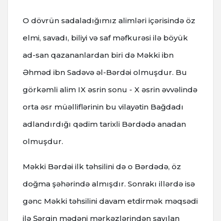
O dövrün sadaladığımız alimləri içərisində öz
elmi, savadı, biliyi və saf məfkurəsi ilə böyük
ad-san qazananlardan biri də Məkki ibn
Əhməd ibn Sadəvə əl-Bərdəi olmuşdur. Bu
görkəmli alim IX əsrin sonu - X əsrin əvvəlində
orta əsr müəlliflərinin bu vilayətin Bağdadı
adlandırdığı qədim tarixli Bərdədə anadan
olmuşdur.
Məkki Bərdəi ilk təhsilini də o Bərdədə, öz
doğma şəhərində almışdır. Sonrakı illərdə isə
gənc Məkki təhsilini davam etdirmək məqsədi
ilə Şərqin mədəni mərkəzlərindən sayılan