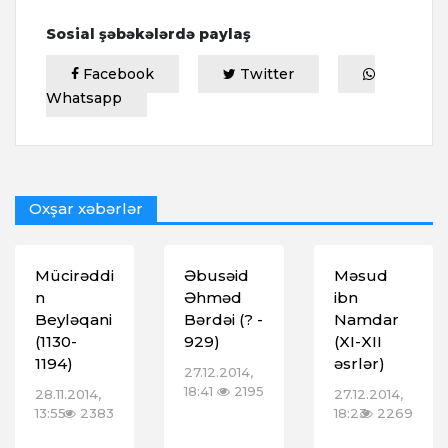
Sosial şəbəkələrdə paylaş
Facebook
Twitter
Whatsapp
Oxşar xəbərlər
Mücirəddi
Əbusəid
Məsud
n
Əhməd
ibn
Beyləqani
Bərdəi (? -
Namdar
(1130-
929)
(XI-XII
1194)
əsrlər)
27.12.2014,
18:41
2195
28.11.2014,
27.12.2014,
13:55
2383
18:23
2269