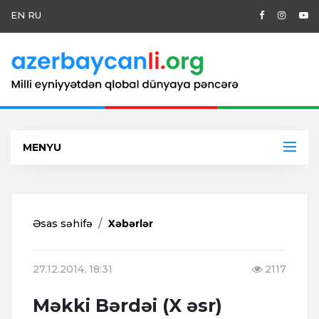
EN
RU
MENYU
Əsas səhifə
Xəbərlər
27.12.2014, 18:31
2117
Məkki Bərdəi (X əsr)