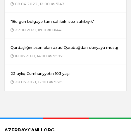
08.04.2022, 12:00
5143
"Bu gün bölgəyə tam sahibik, söz sahibiyik"
27.08.2021, 11:00
8144
Qardaşlığın əsəri olan azad Qarabağdan dünyaya mesaj
18.06.2021, 14:00
5597
23 aylıq Cümhuriyyətin 103 yaşı
28.05.2021, 12:00
5615
AZERBAYCANLI.ORG