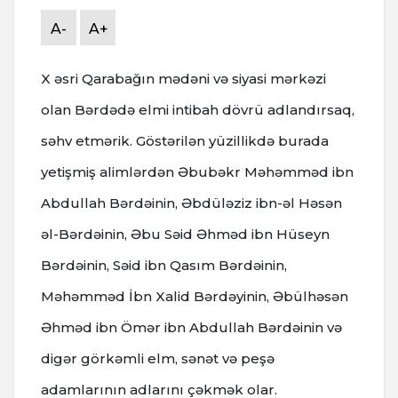
A-
A+
X əsri Qarabağın mədəni və siyasi mərkəzi
olan Bərdədə elmi intibah dövrü adlandırsaq,
səhv etmərik. Göstərilən yüzillikdə burada
yetişmiş alimlərdən Əbubəkr Məhəmməd ibn
Abdullah Bərdəinin, Əbdüləziz ibn-əl Həsən
əl-Bərdəinin, Əbu Səid Əhməd ibn Hüseyn
Bərdəinin, Səid ibn Qasım Bərdəinin,
Məhəmməd İbn Xalid Bərdəyinin, Əbülhəsən
Əhməd ibn Ömər ibn Abdullah Bərdəinin və
digər görkəmli elm, sənət və peşə
adamlarının adlarını çəkmək olar.