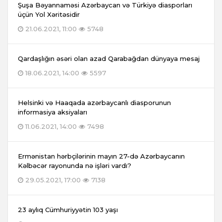
Şuşa Bəyannaməsi Azərbaycan və Türkiyə diasporları
üçün Yol Xəritəsidir
21.06.2021, 11:00
5748
Qardaşlığın əsəri olan azad Qarabağdan dünyaya mesaj
18.06.2021, 14:00
5597
Helsinki və Haaqada azərbaycanlı diasporunun
informasiya aksiyaları
11.06.2021, 14:00
7498
Ermənistan hərbçilərinin mayın 27-də Azərbaycanın
Kəlbəcər rayonunda nə işləri vardı?
29.05.2021, 17:00
7138
23 aylıq Cümhuriyyətin 103 yaşı