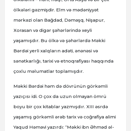
ölkələri gəzmişdir. Elm və mədəniyyət
mərkəzi olan Bağdad, Dəməşq, Nişapur,
Xorasan və digər şəhərlərində xeyli
yaşamışdır. Bu ölkə və şəhərlərdə Məkki
Bərdəi yerli xalqların adəti, ənənəsi və
sənətkarlığı, tarixi və etnoqrafiyası haqqında
çoxlu məlumatlar toplamışdır.
Məkki Bərdəi həm də dövrünün görkəmli
yazıçısı idi. O çox da uzun olmayan ömrü
boyu bir çox kitablar yazmışdır. XIII əsrdə
yaşamış görkəmli ərəb tarix və coğrafiya alimi
Yaqud Həməvi yazırdı: “Məkki ibn Əhməd əl-