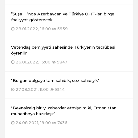
“Şuşa İli”ndə Azərbaycan və Türkiyə QHT-ləri birgə
fəaliyyət göstərəcək
28.01.2022, 16:00
5959
Vətəndaş cəmiyyəti sahəsində Türkiyənin təcrübəsi
öyrənilir
26.01.2022, 15:00
5847
"Bu gün bölgəyə tam sahibik, söz sahibiyik"
27.08.2021, 11:00
8144
"Beynəlxalq birliyi xəbərdar etmişdim ki, Ermənistan
müharibəyə hazırlaşır"
24.08.2021, 19:00
7436