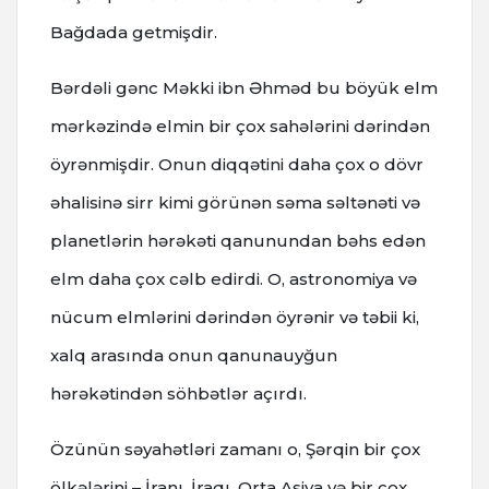
Bağdada getmişdir.
Bərdəli gənc Məkki ibn Əhməd bu böyük elm
mərkəzində elmin bir çox sahələrini dərindən
öyrənmişdir. Onun diqqətini daha çox o dövr
əhalisinə sirr kimi görünən səma səltənəti və
planetlərin hərəkəti qanunundan bəhs edən
elm daha çox cəlb edirdi. O, astronomiya və
nücum elmlərini dərindən öyrənir və təbii ki,
xalq arasında onun qanunauyğun
hərəkətindən söhbətlər açırdı.
Özünün səyahətləri zamanı o, Şərqin bir çox
ölkələrini – İranı, İraqı, Orta Asiya və bir çox