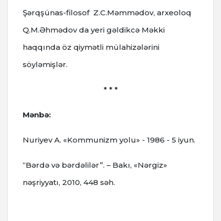
Şərqşünas-filosof Z.C.Məmmədov, arxeoloq
Q.M.Əhmədov da yeri gəldikcə Məkki
haqqında öz qiymətli mülahizələrini
söyləmişlər.
* * *
Mənbə:
Nuriyеv A. «Kоmmunizm yоlu» - 1986 - 5 iyun.
“Bərdə və bərdəlilər”. – Bakı, «Nərgiz»
nəşriyyatı, 2010, 448 səh.