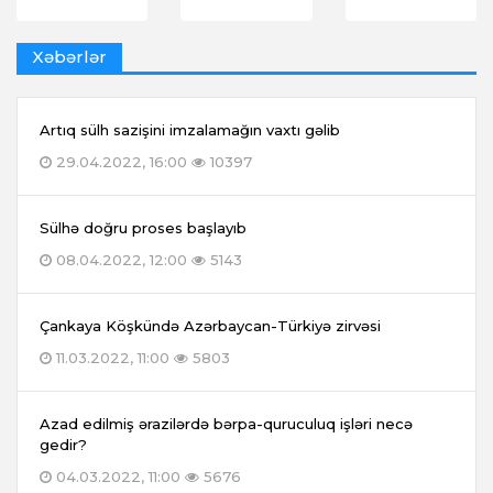
Xəbərlər
Artıq sülh sazişini imzalamağın vaxtı gəlib
29.04.2022, 16:00
10397
Sülhə doğru proses başlayıb
08.04.2022, 12:00
5143
Çankaya Köşkündə Azərbaycan-Türkiyə zirvəsi
11.03.2022, 11:00
5803
Azad edilmiş ərazilərdə bərpa-quruculuq işləri necə
gedir?
04.03.2022, 11:00
5676