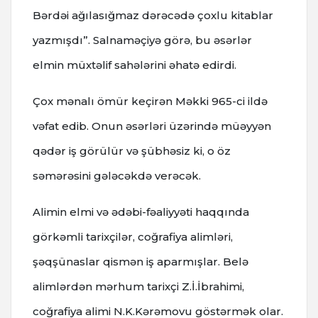
Bərdəi ağılasığmaz dərəcədə çoxlu kitablar
yazmışdı”. Salnaməçiyə görə, bu əsərlər
elmin müxtəlif sahələrini əhatə edirdi.
Çox mənalı ömür keçirən Məkki 965-ci ildə
vəfat edib. Onun əsərləri üzərində müəyyən
qədər iş görülür və şübhəsiz ki, o öz
səmərəsini gələcəkdə verəcək.
Alimin elmi və ədəbi-fəaliyyəti haqqında
görkəmli tarixçilər, coğrafiya alimləri,
şəqşünaslar qismən iş aparmışlar. Belə
alimlərdən mərhum tarixçi Z.İ.İbrahimi,
coğrafiya alimi N.K.Kərəmovu göstərmək olar.