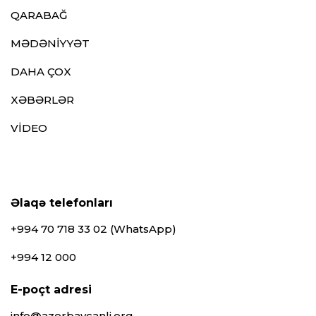
QARABAĞ
MƏDƏNİYYƏT
DAHA ÇOX
XƏBƏRLƏR
VİDEO
Əlaqə telefonları
+994 70 718 33 02 (WhatsApp)
+994 12 000
E-poçt adresi
info@azerbaycanli.org