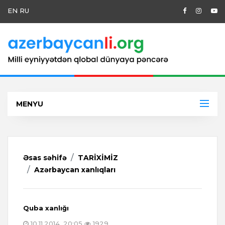
EN
RU
MENYU
Əsas səhifə
TARİXİMİZ
Azərbaycan xanlıqları
Quba xanlığı
10.11.2014, 20:05
1929