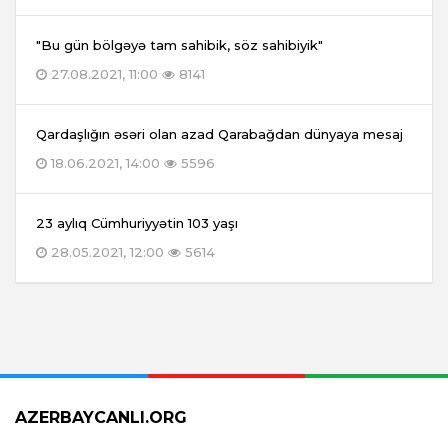
"Bu gün bölgəyə tam sahibik, söz sahibiyik"
27.08.2021, 11:00
8141
Qardaşlığın əsəri olan azad Qarabağdan dünyaya mesaj
18.06.2021, 14:00
5596
23 aylıq Cümhuriyyətin 103 yaşı
28.05.2021, 12:00
5614
AZERBAYCANLI.ORG