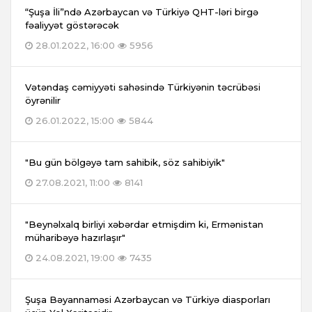
“Şuşa İli”ndə Azərbaycan və Türkiyə QHT-ləri birgə
fəaliyyət göstərəcək
28.01.2022, 16:00
5956
Vətəndaş cəmiyyəti sahəsində Türkiyənin təcrübəsi
öyrənilir
26.01.2022, 15:00
5844
"Bu gün bölgəyə tam sahibik, söz sahibiyik"
27.08.2021, 11:00
8141
"Beynəlxalq birliyi xəbərdar etmişdim ki, Ermənistan
müharibəyə hazırlaşır"
24.08.2021, 19:00
7435
Şuşa Bəyannaməsi Azərbaycan və Türkiyə diasporları