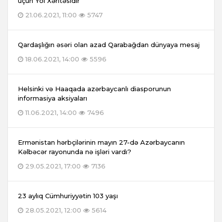
üçün Yol Xəritəsidir
21.06.2021, 11:00
5747
Qardaşlığın əsəri olan azad Qarabağdan dünyaya mesaj
18.06.2021, 14:00
5596
Helsinki və Haaqada azərbaycanlı diasporunun
informasiya aksiyaları
11.06.2021, 14:00
7496
Ermənistan hərbçilərinin mayın 27-də Azərbaycanın
Kəlbəcər rayonunda nə işləri vardı?
29.05.2021, 17:00
7136
23 aylıq Cümhuriyyətin 103 yaşı
28.05.2021, 12:00
5614