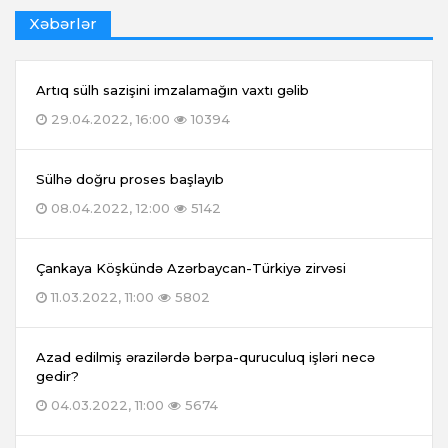
Xəbərlər
Artıq sülh sazişini imzalamağın vaxtı gəlib
29.04.2022, 16:00
10394
Sülhə doğru proses başlayıb
08.04.2022, 12:00
5142
Çankaya Köşkündə Azərbaycan-Türkiyə zirvəsi
11.03.2022, 11:00
5802
Azad edilmiş ərazilərdə bərpa-quruculuq işləri necə
gedir?
04.03.2022, 11:00
5674