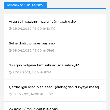
Redaktorun seçimi
Artıq sülh sazişini imzalamağın vaxtı gəlib
29.04.2022, 16:00
10410
Sülhə doğru proses başlayıb
08.04.2022, 12:00
5146
"Bu gün bölgəyə tam sahibik, söz sahibiyik"
27.08.2021, 11:00
8154
Qardaşlığın əsəri olan azad Qarabağdan dünyaya mesaj
18.06.2021, 14:00
5602
23 aylıq Cümhuriyyətin 103 yaşı