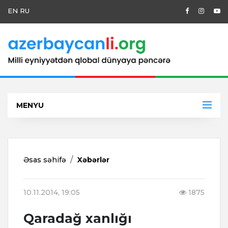
EN
RU
MENYU
Əsas səhifə
Xəbərlər
10.11.2014, 19:05
1875
Qaradağ xanlığı