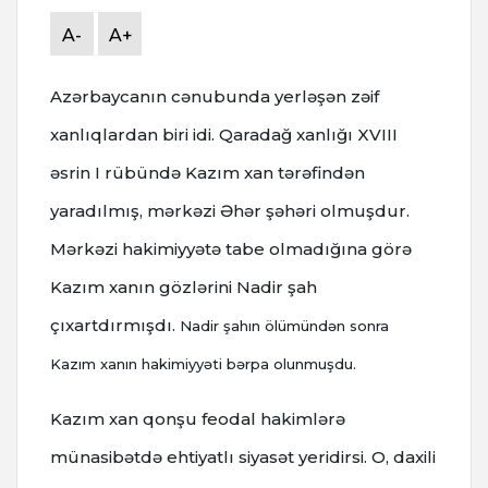
A-
A+
Azərbaycanın cənubunda yerləşən zəif
xanlıqlardan biri idi. Qaradağ xanlığı
XVIII
əsrin I rübündə Kazım xan tərəfindən
yaradılmış, mərkəzi Əhər şəhəri olmuşdur.
Mərkəzi hakimiyyətə tabe olmadığına görə
Kazım xanın gözlərini Nadir şah
çıxartdırmışdı.
Nadir şahın ölümündən sonra
Kazım xanın hakimiyyəti bərpa olunmuşdu.
Kazım xan qonşu feodal hakimlərə
münasibətdə ehtiyatlı siyasət yeridirsi. O, daxili