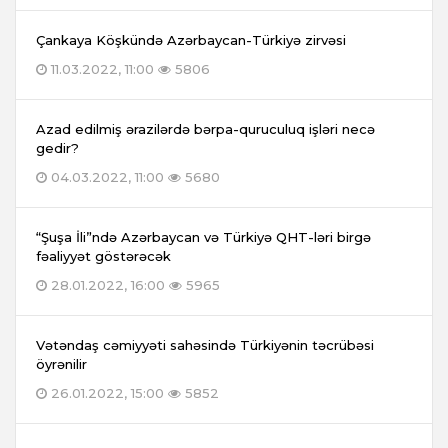
Çankaya Köşkündə Azərbaycan-Türkiyə zirvəsi
11.03.2022, 11:00
5806
Azad edilmiş ərazilərdə bərpa-quruculuq işləri necə
gedir?
04.03.2022, 11:00
5680
“Şuşa İli”ndə Azərbaycan və Türkiyə QHT-ləri birgə
fəaliyyət göstərəcək
28.01.2022, 16:00
5965
Vətəndaş cəmiyyəti sahəsində Türkiyənin təcrübəsi
öyrənilir
26.01.2022, 15:00
5852