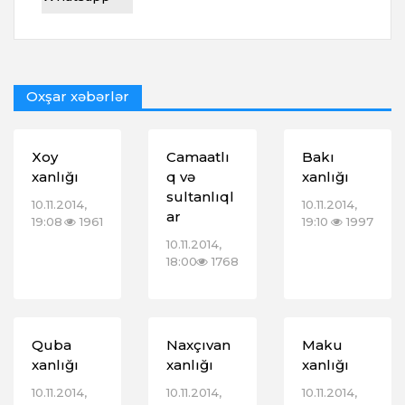
Oxşar xəbərlər
Xoy
Camaatlı
Bakı
xanlığı
q və
xanlığı
sultanlıql
10.11.2014,
10.11.2014,
ar
19:08
1961
19:10
1997
10.11.2014,
18:00
1768
Quba
Naxçıvan
Maku
xanlığı
xanlığı
xanlığı
10.11.2014,
10.11.2014,
10.11.2014,