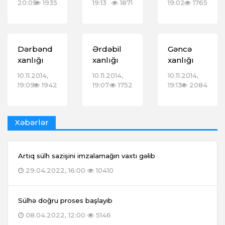
20:05
1935
19:13
1871
19:02
1765
Dərbənd
Ərdəbil
Gəncə
xanlığı
xanlığı
xanlığı
10.11.2014,
10.11.2014,
10.11.2014,
19:09
1942
19:07
1752
19:13
2084
Xəbərlər
Artıq sülh sazişini imzalamağın vaxtı gəlib
29.04.2022, 16:00
10410
Sülhə doğru proses başlayıb
08.04.2022, 12:00
5146