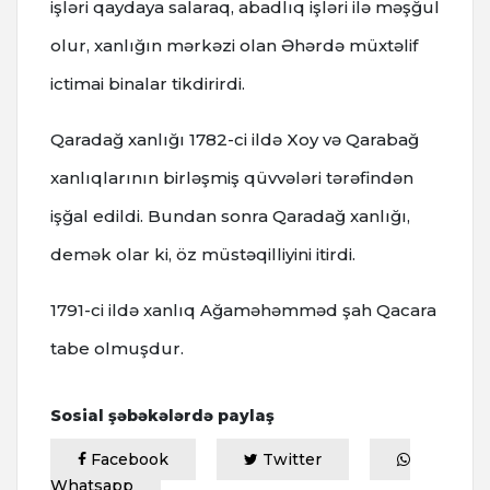
işləri qaydaya salaraq, abadlıq işləri ilə məşğul
olur, xanlığın mərkəzi olan Əhərdə müxtəlif
ictimai binalar tikdirirdi.
Qaradağ xanlığı 1782-ci ildə Xoy və Qarabağ
xanlıqlarının birləşmiş qüvvələri tərəfindən
işğal edildi. Bundan sonra Qaradağ xanlığı,
demək olar ki, öz müstəqilliyini itirdi.
1791-ci ildə xanlıq Ağaməhəmməd şah Qacara
tabe olmuşdur.
Sosial şəbəkələrdə paylaş
Facebook
Twitter
Whatsapp