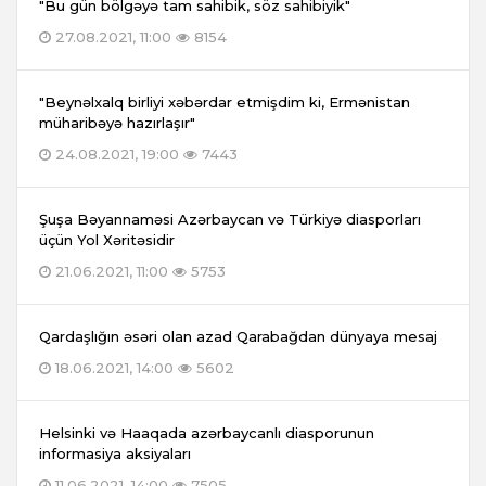
"Bu gün bölgəyə tam sahibik, söz sahibiyik"
27.08.2021, 11:00
8154
"Beynəlxalq birliyi xəbərdar etmişdim ki, Ermənistan
müharibəyə hazırlaşır"
24.08.2021, 19:00
7443
Şuşa Bəyannaməsi Azərbaycan və Türkiyə diasporları
üçün Yol Xəritəsidir
21.06.2021, 11:00
5753
Qardaşlığın əsəri olan azad Qarabağdan dünyaya mesaj
18.06.2021, 14:00
5602
Helsinki və Haaqada azərbaycanlı diasporunun
informasiya aksiyaları
11.06.2021, 14:00
7505