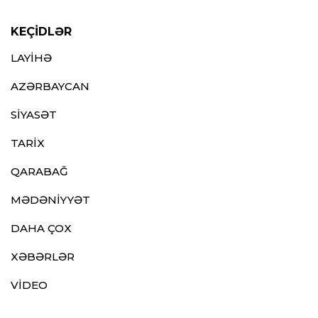
KEÇİDLƏR
LAYİHƏ
AZƏRBAYCAN
SİYASƏT
TARİX
QARABAĞ
MƏDƏNİYYƏT
DAHA ÇOX
XƏBƏRLƏR
VİDEO