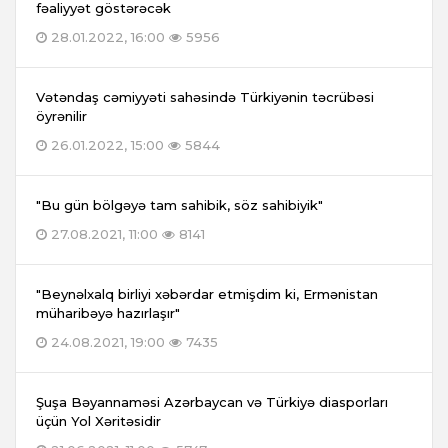
fəaliyyət göstərəcək
28.01.2022, 16:00
5956
Vətəndaş cəmiyyəti sahəsində Türkiyənin təcrübəsi
öyrənilir
26.01.2022, 15:00
5844
"Bu gün bölgəyə tam sahibik, söz sahibiyik"
27.08.2021, 11:00
8141
"Beynəlxalq birliyi xəbərdar etmişdim ki, Ermənistan
müharibəyə hazırlaşır"
24.08.2021, 19:00
7435
Şuşa Bəyannaməsi Azərbaycan və Türkiyə diasporları
üçün Yol Xəritəsidir