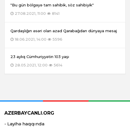
"Bu gün bölgəyə tam sahibik, söz sahibiyik"
27.08.2021, 11:00
8141
Qardaşlığın əsəri olan azad Qarabağdan dünyaya mesaj
18.06.2021, 14:00
5596
23 aylıq Cümhuriyyətin 103 yaşı
28.05.2021, 12:00
5614
AZERBAYCANLI.ORG
- Layihə haqqında