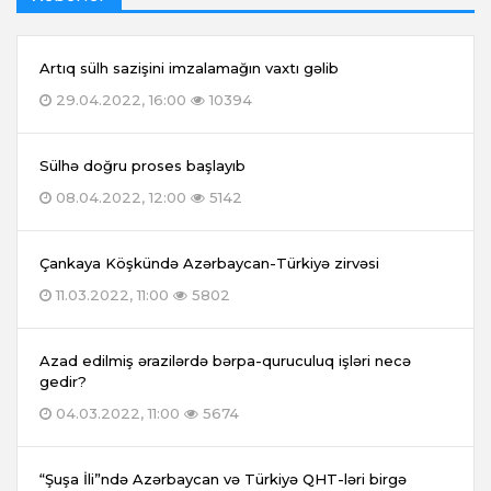
Artıq sülh sazişini imzalamağın vaxtı gəlib
29.04.2022, 16:00
10394
Sülhə doğru proses başlayıb
08.04.2022, 12:00
5142
Çankaya Köşkündə Azərbaycan-Türkiyə zirvəsi
11.03.2022, 11:00
5802
Azad edilmiş ərazilərdə bərpa-quruculuq işləri necə
gedir?
04.03.2022, 11:00
5674
“Şuşa İli”ndə Azərbaycan və Türkiyə QHT-ləri birgə