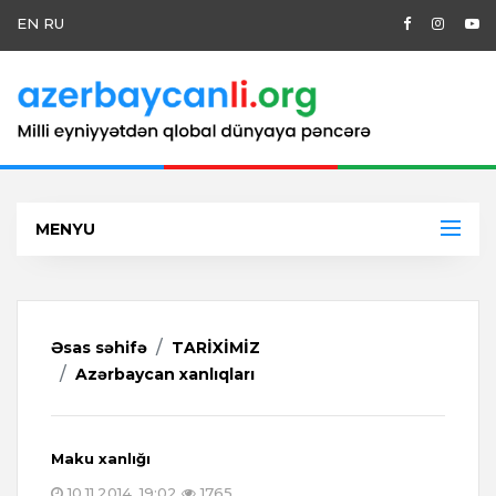
EN
RU
MENYU
Əsas səhifə
TARİXİMİZ
Azərbaycan xanlıqları
Maku xanlığı
10.11.2014, 19:02
1765