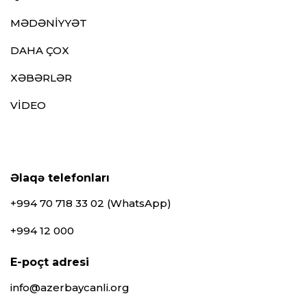
MƏDƏNİYYƏT
DAHA ÇOX
XƏBƏRLƏR
VİDEO
Əlaqə telefonları
+994 70 718 33 02 (WhatsApp)
+994 12 000
E-poçt adresi
info@azerbaycanli.org