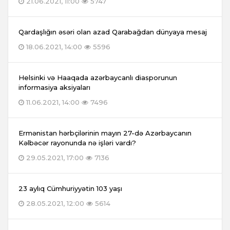
21.06.2021, 11:00
5747
Qardaşlığın əsəri olan azad Qarabağdan dünyaya mesaj
18.06.2021, 14:00
5596
Helsinki və Haaqada azərbaycanlı diasporunun
informasiya aksiyaları
11.06.2021, 14:00
7496
Ermənistan hərbçilərinin mayın 27-də Azərbaycanın
Kəlbəcər rayonunda nə işləri vardı?
29.05.2021, 17:00
7136
23 aylıq Cümhuriyyətin 103 yaşı
28.05.2021, 12:00
5614