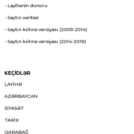
- Layihənin donoru
- Saytın xəritəsi
- Saytın köhnə versiyası (2009-2014)
- Saytın köhnə versiyası (2014-2019)
KEÇİDLƏR
LAYİHƏ
AZƏRBAYCAN
SİYASƏT
TARİX
QARABAĞ