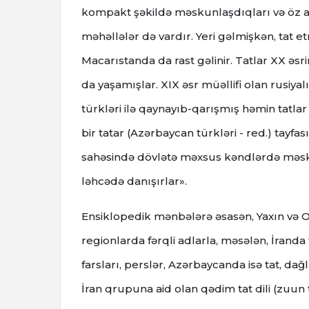
kompakt şəkildə məskunlaşdıqları və öz ad
məhəllələr də vardır. Yeri gəlmişkən, tat e
Macarıstanda da rast gəlinir. Tatlar XX əs
da yaşamışlar. XIX əsr müəllifi olan rusiya
türkləri ilə qaynayıb-qarışmış həmin tatlar
bir tatar (Azərbaycan türkləri - red.) tay
sahəsində dövlətə məxsus kəndlərdə məsku
ləhcədə danışırlar».
Ensiklopedik mənbələrə əsasən, Yaxın və O
regionlarda fərqli adlarla, məsələn, İranda
farsları, perslər, Azərbaycanda isə tat, dağlı
İran qrupuna aid olan qədim tat dili (zuun ta