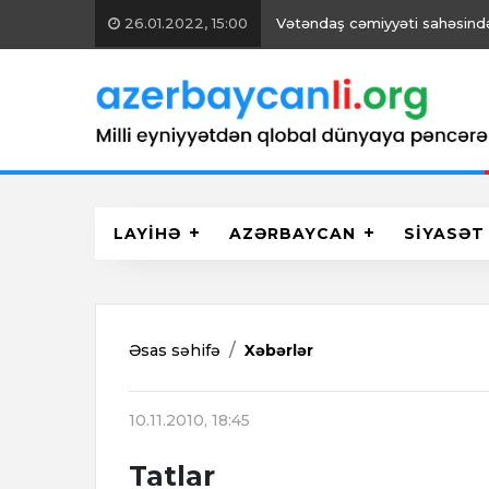
26.01.2022, 15:00
Vətəndaş cəmiyyəti sahəsində 
LAYİHƏ
AZƏRBAYCAN
SİYASƏT
Əsas səhifə
Xəbərlər
10.11.2010, 18:45
Tatlar