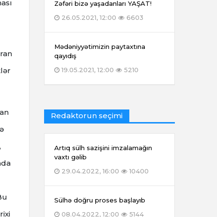
ması
Zəfəri bizə yaşadanları YAŞAT!
26.05.2021, 12:00
6603
Mədəniyyətimizin paytaxtına
İran
qayıdış
lər
19.05.2021, 12:00
5210
ran
Redaktorun seçimi
və
,
Artıq sülh sazişini imzalamağın
vaxtı gəlib
nda
29.04.2022, 16:00
10400
Bu
Sülhə doğru proses başlayıb
ixi
08.04.2022, 12:00
5144