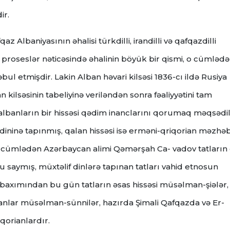
ir.
Albaniyasının əhalisi türkdilli, irandilli və qafqazdilli
i proseslər nəticəsində əhalinin böyük bir qismi, o cümləd
 qəbul etmişdir. Lakin Alban həvari kilsəsi 1836-cı ildə Rusiya
kilsəsinin tabeliyinə veriləndən sonra fəaliyyətini tam
albanların bir hissəsi qədim inanclarını qorumaq məqsədi
m dininə tapınmış, qalan hissəsi isə erməni-qriqorian məzhəb
 o cümlədən Azərbaycan alimi Qəmərşah Ca- vadov tatların 
saymış, müxtəlif dinlərə tapınan tatları vahid etnosun
baxımından bu gün tatların əsas hissəsi müsəlman-şiələr,
anlar müsəlman-sünnilər, hazırda Şimali Qafqazda və Er-
qorianlardır.