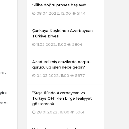
Sülhə doğru proses başlayıb
08.04.2022, 12:00
5144
»
Çankaya Köşkündə Azərbaycan-
Türkiyə zirvəsi
11.03.2022, 11:00
5804
Azad edilmiş ərazilərdə bərpa-
quruculuq işləri necə gedir?
ir.
04.03.2022, 11:00
5677
ini
“Şuşa İli”ndə Azərbaycan və
Türkiyə QHT-ləri birgə fəaliyyət
canı
göstərəcək
28.01.2022, 16:00
5961