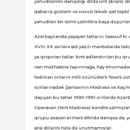
yəhudilərinin danışdığı dildə ivrit (ibrani) d
qabarıq göstərir və xüsusi leksik qat təşkil 
yəhudiləri bir-birini çətinliklə başa düşürlə
Azərbaycanda yaşayan tatların, təəssüf ki, 
XVIII-XX əsrlərə aid yazılı mənbələrdə təkcə 
ya qriqorian tatlar kimi adlandırılan bu 
rian məzhəbinə tapınmağa, hay etnomədən
tədricən onların milli özünüdərk hissini üst
sonlarınadək Şamaxının Mədrəsə və Xaçmaz
daşıyan bu tatlar 1990-1991-ci illərdə Az
Dperavan (Yeni Mədrəsə) kəndini salmışlar.
qrupu əsasən erməni dilində danışsa da, ya
ana dillərini hələ də unutmamışlar.