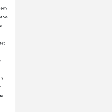
 həm
t və
və
tat
z
un
t
ha