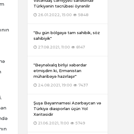
Vətəndaş cəmiyyəti sahəsində
im
Türkiyənin təcrübəsi öyrənilir
26.01.2022, 15:00
5848
ının
"Bu gün bölgəyə tam sahibik, söz
sahibiyik"
27.08.2021, 11:00
8147
inə
"Beynəlxalq birliyi xəbərdar
etmişdim ki, Ermənistan
m
müharibəyə hazırlaşır"
24.08.2021, 19:00
7437
,
Şuşa Bəyannaməsi Azərbaycan və
sən
Türkiyə diasporları üçün Yol
Xəritəsidir
ində
21.06.2021, 11:00
5749
nın