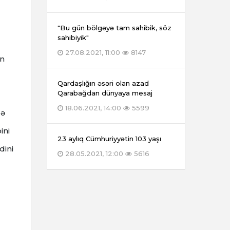
"Bu gün bölgəyə tam sahibik, söz
sahibiyik"
27.08.2021, 11:00
8147
ən
Qardaşlığın əsəri olan azad
Qarabağdan dünyaya mesaj
18.06.2021, 14:00
5599
lə
ini
23 aylıq Cümhuriyyətin 103 yaşı
dini
28.05.2021, 12:00
5616