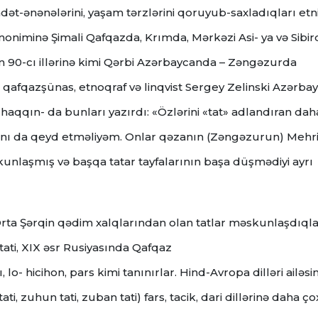
ət-ənənələrini, yaşam tərzlərini qoruyub-saxladıqları etn
tnoniminə Şimali Qafqazda, Krımda, Mərkəzi Asi- ya və Sibir
rin 90-cı illərinə kimi Qərbi Azərbaycanda – Zəngəzurda
lı qafqazşünas, etnoqraf və linqvist Sergey Zelinski Azərba
 haqqın- da bunları yazırdı: «Özlərini «tat» adlandıran dah
fasını da qeyd etməliyəm. Onlar qəzanın (Zəngəzurun) Mehr
nlaşmış və başqa tatar tayfalarının başa düşmədiyi ayrı
rta Şərqin qədim xalqlarından olan tatlar məskunlaşdıqla
 tati, XIX əsr Rusiyasında Qafqaz
, lo- hicihon, pars kimi tanınırlar. Hind-Avropa dilləri ailəsi
ti, zuhun tati, zuban tati) fars, tacik, dari dillərinə daha ço