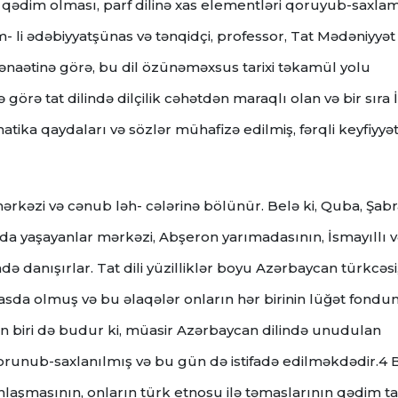
ha qədim olması, parf dilinə xas elementləri qoruyub-saxla
 li ədəbiyyatşünas və tənqidçi, professor, Tat Mədəniyyət
naətinə görə, bu dil özünəməxsus tarixi təkamül yolu
görə tat dilində dilçilik cəhətdən maraqlı olan və bir sıra 
ika qaydaları və sözlər mühafizə edilmiş, fərqli keyfiyyət
mərkəzi və cənub ləh- cələrinə bölünür. Belə ki, Quba, Şab
nunda yaşayanlar mərkəzi, Abşeron yarımadasının, İsmayıllı 
də danışırlar. Tat dili yüzilliklər boyu Azərbaycan türkcəsi
əmasda olmuş və bu əlaqələr onların hər birinin lüğət fondu
 biri də budur ki, müasir Azərbaycan dilində unudulan
ə qorunub-saxlanılmış və bu gün də istifadə edilməkdədir.4 
laşmasının, onların türk etnosu ilə təmaslarının qədim tar