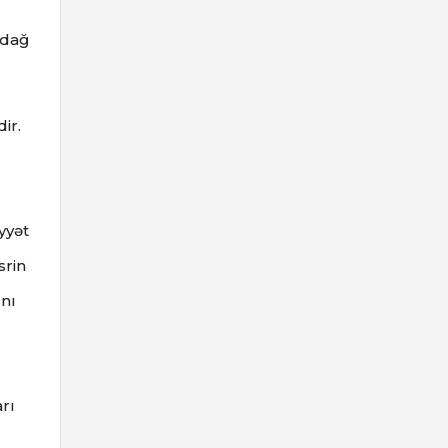
ə dağ
ir.
yyət
srin
nı
rı