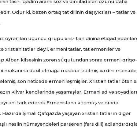
ilinin təsiri, qədim arami söz və dini ifadələri özünü daha
edir. Odur ki, bəzən ortaq tat dilinin daşıyıcıları – tatlar v
r.
az öyrənilən üçüncü qrupu xris- tian dininə etiqad edənlərd
xristian tatlar deyil, erməni tatlar, tat ermənilər və
qrup Alban kilsəsinin zorən süqutundan sonra erməni-qriqo-
i məkanına daxil olmağa məcbur edilmiş və dini mənsubi
ələmiş, son nəticədə erməniləşmişlər. Xristian tatlar ötən ə
ın Kilvar kəndlərində yaşamışlar. Erməni ad və soyadları
ərbaycanı tərk edərək Ermənistana köçmüş və orada
 Hazırda Şimali Qafqazda yaşayan xristian tatların digər
şlı nəslin nümayəndələri parseren (fars dili) adlandırdıqla