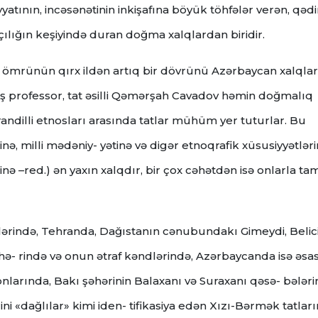
yatının, incəsənətinin inkişafına böyük töhfələr verən, qəd
çılığın keşiyində duran doğma xalqlardan biridir.
, ömrünün qırx ildən artıq bir dövrünü Azərbaycan xalqlar
miş professor, tat əsilli Qəmərşah Cavadov həmin doğmalıq
andilli etnosları arasında tatlar mühüm yer tuturlar. Bu
nə, milli mədəniy- yətinə və digər etnoqrafik xüsusiyyətlər
ə –red.) ən yaxın xalqdır, bir çox cəhətdən isə onlarla ta
tlərində, Tehranda, Dağıstanın cənubundakı Gimeydi, Belici
hə- rində və onun ətraf kəndlərində, Azərbaycanda isə əsa
onlarında, Bakı şəhərinin Balaxanı və Suraxanı qəsə- bələr
ni «dağlılar» kimi iden- tifikasiya edən Xızı-Bərmək tatları