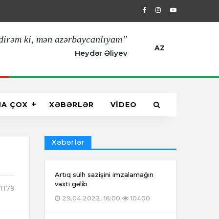
29.04.2022, 16:00
Artıq sülh sazişin
dirəm ki, mən azərbaycanlıyam”
AZ
Heydər Əliyev
HA ÇOX
XƏBƏRLƏR
VİDEO
Xəbərlər
Artıq sülh sazişini imzalamağın
vaxtı gəlib
1179
29.04.2022, 16:00
10400