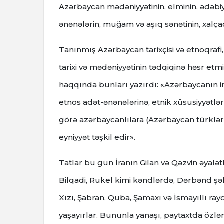
Azərbaycan mədəniyyətinin, elminin, ədəbiy
ənənələrin, muğam və aşıq sənətinin, xalça
Tanınmış Azərbaycan tarixçisi və etnoqrafi
tarixi və mədəniyyətinin tədqiqinə həsr et
haqqında bunları yazırdı: «Azərbaycanın ir
etnos adət-ənənələrinə, etnik xüsusiyyətləri
görə azərbaycanlılara (Azərbaycan türklərin
eyniyyət təşkil edir».
Tatlar bu gün İranın Gilan və Qəzvin əyalə
Bilqadi, Rukel kimi kəndlərdə, Dərbənd şə
Xızı, Şabran, Quba, Şamaxı və İsmayıllı ray
yaşayırlar. Bununla yanaşı, paytaxtda özləri