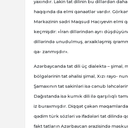
yaxındır. Lakin tat dilinin bu dillərdən da
haqqında da elmi qənaətlər vardır. Görkəm-
Mərkəzinin sədri Maqsud Hacıyevin elmi qə
keçmişdir: «İran dillərindən ayrı düşdüyünə 
dillərində unudulmuş, arxaikləşmiş qrammat
qa- zanmışdır».
Azərbaycanda tat dili üç dialektə – şimal, 
bölgələrinin tat əhalisi şimal, Xızı rayo- 
Şamaxının tat sakinləri isə cənub ləhcələrin
Dağıstanda isə kumık dili ilə qarşılıqlı t
iz buraxmışdır. Diqqət çəkən məqamlardan
qədim türk sözləri və ifadələri tat dilind
fakt tatların Azərbaycan ərazisində məskun