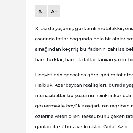
A-
A+
XI əsrdə yaşamış görkəmli mütəfəkkir, ens
əsərində tatlar haqqında belə bir atalar söz
sınağından keçmiş bu ifadənin izahı isə belə
həm türklər, həm də tatlar tarixən yaxın, b
Linqvistlərin qənaətinə görə, qədim tat etn
Halbuki Azərbaycan reallıqları, burada yaşa
münasibətlər bu yozumu nəinki inkar edir,
göstərməklə böyük Kaşğari- nin təqribən mi
özlərinə vətən bilən, təəssübünü çəkən tatl
qanları ilə sübuta yetirmişlər. Onlar Azə