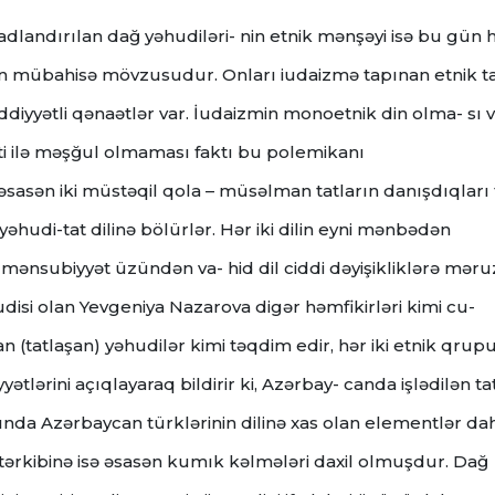
 adlandırılan dağ yəhudiləri- nin etnik mənşəyi isə bu gün
ğın mübahisə mövzusudur. Onları iudaizmə tapınan etnik ta
ddiyyətli qənaətlər var. İudaizmin monoetnik din olma- sı 
əti ilə məşğul olmaması faktı bu polemikanı
 əsasən iki müstəqil qola – müsəlman tatların danışdıqları 
i yəhudi-tat dilinə bölürlər. Hər iki dilin eyni mənbədən
mənsubiyyət üzündən va- hid dil ciddi dəyişikliklərə məru
udisi olan Yevgeniya Nazarova digər həmfikirləri kimi cu-
şan (tatlaşan) yəhudilər kimi təqdim edir, hər iki etnik qrup
iyyətlərini açıqlayaraq bildirir ki, Azərbay- canda işlədilən ta
asında Azərbaycan türklərinin dilinə xas olan elementlər da
 tərkibinə isə əsasən kumık kəlmələri daxil olmuşdur. Dağ