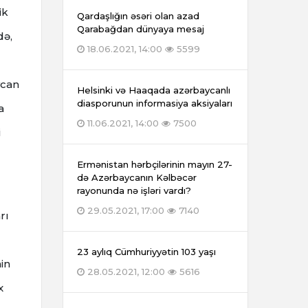
ik
Qardaşlığın əsəri olan azad
Qarabağdan dünyaya mesaj
də,
18.06.2021, 14:00
5599
ycan
Helsinki və Haaqada azərbaycanlı
diasporunun informasiya aksiyaları
a
11.06.2021, 14:00
7500
i
Ermənistan hərbçilərinin mayın 27-
də Azərbaycanın Kəlbəcər
rayonunda nə işləri vardı?
29.05.2021, 17:00
7140
rı
23 aylıq Cümhuriyyətin 103 yaşı
nin
28.05.2021, 12:00
5616
x