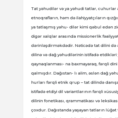
Tat yəhudilər və ya yəhudi tatlar, cuhurlar
etnoqrafların, həm də ilahiyyatçıların qız
ya tatlaşmış yəhu- dilər kimi qəbul edən zi
digər xalqlar arasında missionerlik fəaliyy
dərinləşdirməkdədir. Nəticədə tat dilini də
dilinə və dağ yəhudilərinin istifadə etdiklər
qaynaqlanması- na baxmayaraq, fərqli dini 
qalmışdır. Dağıstan- lı alim, əslən dağ yəh
hurları fərqli etnik qrup – tat dilində danı
istifadə etdiyi dil variantlarının fərqli xüsus
dilinin fonetikası, qrammatikası və leksik
çoxdur. Dağıstanda yaşayan tatların lüğət