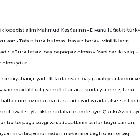
iklopedist alim Mahmud Kaşğarinin «Divanü lüğat-it-türk
ü var: «Tatsız türk bulmas, başsız börk». Minilliklərin
dir: «Türk tatsız, baş papaqsız olmaz». Yəni hər iki xalq –
ir olmuşdur.
onimi «yabançı, yad dildə danışan, başqa xalq» anlamını ver
yan müxtəlif xalq və millətlər ara- sında yaranmış tarixi
 hətta onun özünün nə dərəcədə yad və ədalətsiz səsləndiy
n il əvvəl söylədiklərini daha önəmli sayır. Çünki Azərbay
ar bu torpağa sevgi və sədaqətlərini əsrlər boyu canları,
rbaycanın ortaq etnomədəni məkanına bağlı olan, ortaq