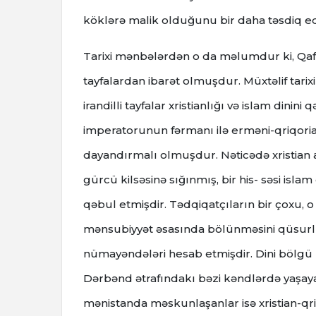
köklərə malik olduğunu bir daha təsdiq ed
Tarixi mənbələrdən o da məlumdur ki, Qafqaz 
tayfalardan ibarət olmuşdur. Müxtəlif tarix
irandilli tayfalar xristianlığı və islam dinini
imperatorunun fərmanı ilə erməni-qriqorian 
dayandırmalı olmuşdur. Nəticədə xristian 
gürcü kilsəsinə sığınmış, bir his- səsi isla
qəbul etmişdir. Tədqiqatçıların bir çoxu,
mənsubiyyət əsasında bölünməsini qüsurlu 
nümayəndələri hesab etmişdir. Dini bölgü 
Dərbənd ətrafındakı bəzi kəndlərdə yaşay
mənistanda məskunlaşanlar isə xristian-qri