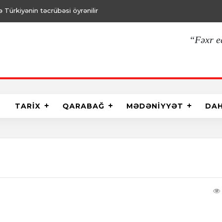
Türkiyənin təcrübəsi öyrənilir
“Fəxr e
TARİX
QARABAĞ
MƏDƏNİYYƏT
DA