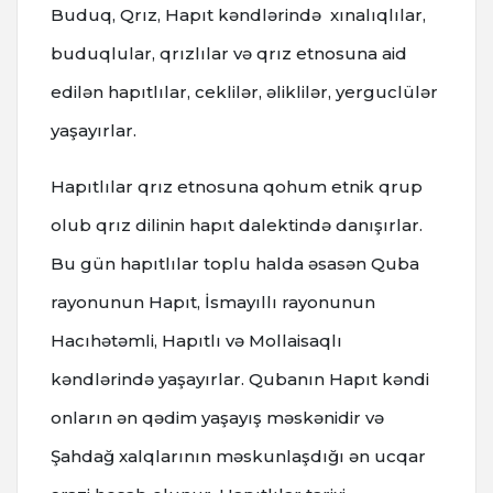
Buduq, Qrız, Hapıt kəndlərində xınalıqlılar,
buduqlular, qrızlılar və qrız etnosuna aid
edilən hapıtlılar, ceklilər, əliklilər, yerguclülər
yaşayırlar.
Hapıtlılar qrız etnosuna qohum etnik qrup
olub qrız dilinin hapıt dalektində danışırlar.
Bu gün hapıtlılar toplu halda əsasən Quba
rayonunun Hapıt, İsmayıllı rayonunun
Hacıhətəmli, Hapıtlı və Mollaisaqlı
kəndlərində yaşayırlar. Qubanın Hapıt kəndi
onların ən qədim yaşayış məskənidir və
Şahdağ xalqlarının məskunlaşdığı ən ucqar