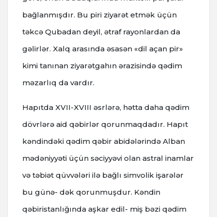
bağlanmışdır. Bu piri ziyarət etmək üçün
təkcə Qubadan deyil, ətraf rayonlardan da
gəlirlər. Xalq arasında əsasən «dil açan pir»
kimi tanınan ziyarətgahın ərazisində qədim
məzarlıq da vardır.
Hapıtda XVII-XVIII əsrlərə, hətta daha qədim
dövrlərə aid qəbirlər qorunmaqdadır. Hapıt
kəndindəki qədim qəbir abidələrində Alban
mədəniyyəti üçün səciyyəvi olan astral inamlar
və təbiət qüvvələri ilə bağlı simvolik işarələr
bu günə- dək qorunmuşdur. Kəndin
qəbiristanlığında aşkar edil- miş bəzi qədim