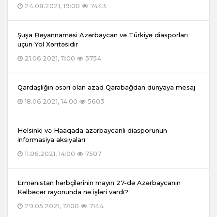
24.08.2021, 19:00
7443
Şuşa Bəyannaməsi Azərbaycan və Türkiyə diasporları
üçün Yol Xəritəsidir
21.06.2021, 11:00
5754
Qardaşlığın əsəri olan azad Qarabağdan dünyaya mesaj
18.06.2021, 14:00
5603
Helsinki və Haaqada azərbaycanlı diasporunun
informasiya aksiyaları
11.06.2021, 14:00
7507
Ermənistan hərbçilərinin mayın 27-də Azərbaycanın
Kəlbəcər rayonunda nə işləri vardı?
29.05.2021, 17:00
7144