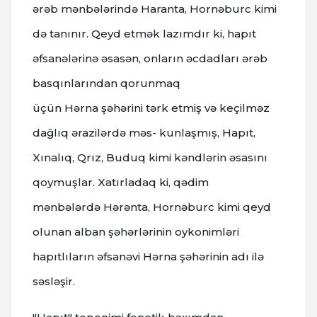
ərəb mənbələrində Haranta, Hornəburc kimi
də tanınır. Qeyd etmək lazımdır ki, hapıt
əfsanələrinə əsasən, onların əcdadları ərəb
basqınlarından qorunmaq
üçün Hərna şəhərini tərk etmiş və keçilməz
dağlıq ərazilərdə məs- kunlaşmış, Hapıt,
Xınalıq, Qrız, Buduq kimi kəndlərin əsasını
qoymuşlar. Xatırladaq ki, qədim
mənbələrdə Hərənta, Hornəburc kimi qeyd
olunan alban şəhərlərinin oykonimləri
hapıtlıların əfsanəvi Hərna şəhərinin adı ilə
səsləşir.