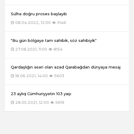
Sülhə doğru proses başlayıb
08.04.2022, 12:00
5146
"Bu gün bölgəyə tam sahibik, söz sahibiyik"
27.08.2021, 11:00
8154
Qardaşlığın əsəri olan azad Qarabağdan dünyaya mesaj
18.06.2021, 14:00
5603
23 aylıq Cümhuriyyətin 103 yaşı
28.05.2021, 12:00
5619