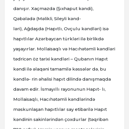
danışır. Xaçmazda (Şıxhaput kəndi),
Qəbələdə (Məlikli, Sileyli kənd-
ləri), Ağdaşda (Hapıtlı, Ovçulu kəndləri) isə
hapıtlılar Azərbaycan türkləri ilə birlikdə
yaşayırlar. Mollaisaqlı və Hacıhətəmli kəndləri
tədricən öz tarixi kəndləri – Qubanın Hapıt
kəndi ilə əlaqəni tamamilə kəssələr də, bu
kəndlə- rin əhalisi hapıt dilində danışmaqda
davam edir. İsmayıllı rayonunun Hapıt- lı,
Mollaisaqlı, Hacıhətəmli kəndlərində
məskunlaşan hapıtlılar say etibarilə Hapıt
kəndinin sakinlərindən çoxdurlar (təqribən