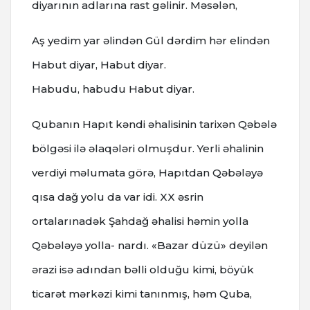
diyarının adlarına rast gəlinir. Məsələn,
Aş yedim yar əlindən Gül dərdim hər elindən
Habut diyar, Habut diyar.
Habudu, habudu Habut diyar.
Qubanın Hapıt kəndi əhalisinin tarixən Qəbələ
bölgəsi ilə əlaqələri olmuşdur. Yerli əhalinin
verdiyi məlumata görə, Hapıtdan Qəbələyə
qısa dağ yolu da var idi. XX əsrin
ortalarınadək Şahdağ əhalisi həmin yolla
Qəbələyə yolla- nardı. «Bazar düzü» deyilən
ərazi isə adından bəlli olduğu kimi, böyük
ticarət mərkəzi kimi tanınmış, həm Quba,