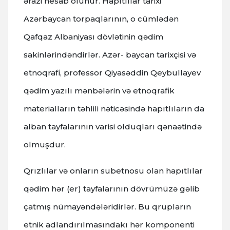
ərazi hesab olunur. Hapıtlılar tarixi
Azərbaycan torpaqlarının, o cümlədən
Qafqaz Albaniyası dövlətinin qədim
sakinlərindəndirlər. Azər- baycan tarixçisi və
etnoqrafi, professor Qiyasəddin Qeybullayev
qədim yazılı mənbələrin və etnoqrafik
materialların təhlili nəticəsində hapıtlıların da
alban tayfalarının varisi olduqları qənaətində
olmuşdur.
Qrızlılar və onların subetnosu olan hapıtlılar
qədim hər (er) tayfalarının dövrümüzə gəlib
çatmış nümayəndələridirlər. Bu qrupların
etnik adlandırılmasındakı hər komponenti