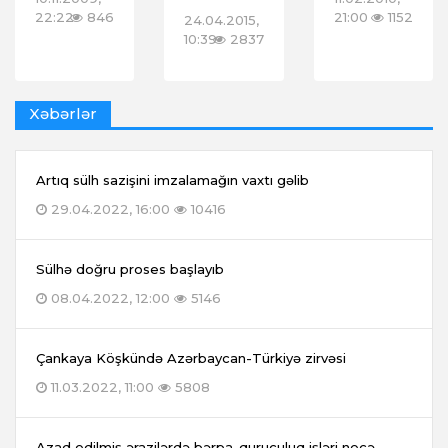
22:22
846
21:00
1152
24.04.2015,
10:39
2837
Xəbərlər
Artıq sülh sazişini imzalamağın vaxtı gəlib
29.04.2022, 16:00
10416
Sülhə doğru proses başlayıb
08.04.2022, 12:00
5146
Çankaya Köşkündə Azərbaycan-Türkiyə zirvəsi
11.03.2022, 11:00
5808
Azad edilmiş ərazilərdə bərpa-quruculuq işləri necə