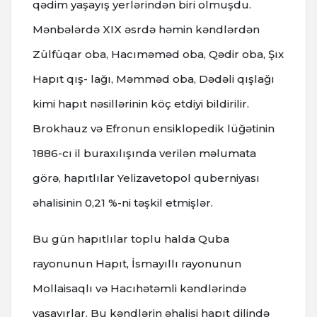
qədim yaşayış yerlərindən biri olmuşdu.
Mənbələrdə XIX əsrdə həmin kəndlərdən
Zülfüqar oba, Hacıməməd oba, Qədir oba, Şıx
Hapıt qış- lağı, Məmməd oba, Dədəli qışlağı
kimi hapıt nəsillərinin köç etdiyi bildirilir.
Brokhauz və Efronun ensiklopedik lüğətinin
1886-cı il buraxılışında verilən məlumata
görə, hapıtlılar Yelizavetopol quberniyası
əhalisinin 0,21 %-ni təşkil etmişlər.
Bu gün hapıtlılar toplu halda Quba
rayonunun Hapıt, İsmayıllı rayonunun
Mollaisaqlı və Hacıhətəmli kəndlərində
yaşayırlar. Bu kəndlərin əhalisi hapıt dilində