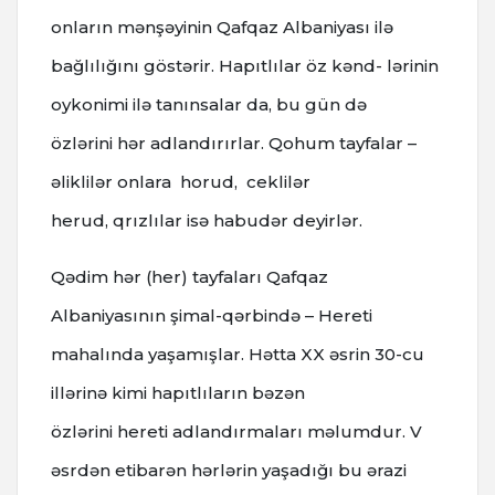
onların mənşəyinin Qafqaz Albaniyası ilə
bağlılığını göstərir. Hapıtlılar öz kənd- lərinin
oykonimi ilə tanınsalar da, bu gün də
özlərini hər adlandırırlar. Qohum tayfalar –
əliklilər onlara horud, ceklilər
herud, qrızlılar isə habudər deyirlər.
Qədim hər (her) tayfaları Qafqaz
Albaniyasının şimal-qərbində – Hereti
mahalında yaşamışlar. Hətta XX əsrin 30-cu
illərinə kimi hapıtlıların bəzən
özlərini hereti adlandırmaları məlumdur. V
əsrdən etibarən hərlərin yaşadığı bu ərazi