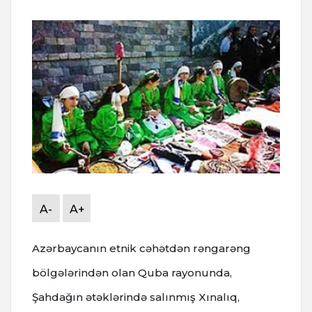
A-
A+
Azərbaycanın etnik cəhətdən rəngarəng
bölgələrindən olan Quba rayonunda,
Şahdağın ətəklərində salınmış Xınalıq,