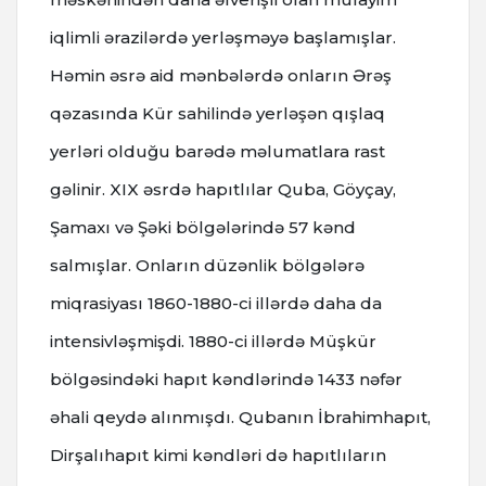
iqlimli ərazilərdə yerləşməyə başlamışlar.
Həmin əsrə aid mənbələrdə onların Ərəş
qəzasında Kür sahilində yerləşən qışlaq
yerləri olduğu barədə məlumatlara rast
gəlinir. XIX əsrdə hapıtlılar Quba, Göyçay,
Şamaxı və Şəki bölgələrində 57 kənd
salmışlar. Onların düzənlik bölgələrə
miqrasiyası 1860-1880-ci illərdə daha da
intensivləşmişdi. 1880-ci illərdə Müşkür
bölgəsindəki hapıt kəndlərində 1433 nəfər
əhali qeydə alınmışdı. Qubanın İbrahimhapıt,
Dirşalıhapıt kimi kəndləri də hapıtlıların