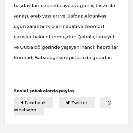
başdaşıları üzərində aypara, günəş təsviri ilə
yanaşı, ərəb yazıları və Qafqaz Albaniyası
üçün xarakterik olan nəbati və zoomorf
naxışlar həkk olunmuşdur. Qəbələ, İsmayıllı
və Quba bölgəsində yaşayan inanclı hapıtlılar
Komrad, Babadağı kimi pirlərə də gedirlər.
Sosial şəbəkələrdə paylaş
Facebook
Twitter
Whatsapp