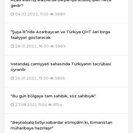
gedir?
04.03.2022, 11:00
5680
“Şuşa İli”ndə Azərbaycan və Türkiyə QHT-ləri birgə
fəaliyyət göstərəcək
28.01.2022, 16:00
5969
Vətəndaş cəmiyyəti sahəsində Türkiyənin təcrübəsi
öyrənilir
26.01.2022, 15:00
5856
"Bu gün bölgəyə tam sahibik, söz sahibiyik"
27.08.2021, 11:00
8154
"Beynəlxalq birliyi xəbərdar etmişdim ki, Ermənistan
müharibəyə hazırlaşır"