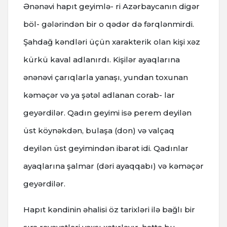
Ənənəvi hapıt geyimlə- ri Azərbaycanın digər
böl- gələrindən bir o qədər də fərqlənmirdi.
Şahdağ kəndləri üçün xarakterik olan kişi xəz
kürkü kaval adlanırdı. Kişilər ayaqlarına
ənənəvi çarıqlarla yanaşı, yundan toxunan
kəməçər və ya şətəl adlanan corab- lar
geyərdilər. Qadın geyimi isə perem deyilən
üst köynəkdən, bulaşa (don) və valçaq
deyilən üst geyimindən ibarət idi. Qadınlar
ayaqlarına şalmar (dəri ayaqqabı) və kəməçər
geyərdilər.
Hapıt kəndinin əhalisi öz tarixləri ilə bağlı bir