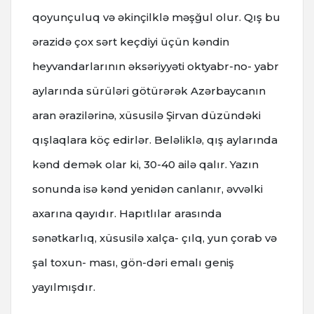
qoyunçuluq və əkinçilklə məşğul olur. Qış bu
ərazidə çox sərt keçdiyi üçün kəndin
heyvandarlarının əksəriyyəti oktyabr-no- yabr
aylarında sürüləri götürərək Azərbaycanın
aran ərazilərinə, xüsusilə Şirvan düzündəki
qışlaqlara köç edirlər. Beləliklə, qış aylarında
kənd demək olar ki, 30-40 ailə qalır. Yazın
sonunda isə kənd yenidən canlanır, əvvəlki
axarına qayıdır. Hapıtlılar arasında
sənətkarlıq, xüsusilə xalça- çılq, yun çorab və
şal toxun- ması, gön-dəri emalı geniş
yayılmışdır.