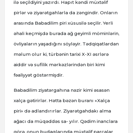
ilə seçildiyini yazırdı. Hapıt kəndi müxtəlif
pirlər və ziyarətgahlarla da zəngindir. Onların
arasında Babadilim piri xüsusilə seçilir. Yerli
əhali keçmişdə burada ağ geyimli möminlərin,
övliyaların yaşadığını söyləyir. Tədqiqatlardan
məlum olur ki, türbənin tarixi X-XI əsrlərə
aiddir və sufilik mərkəzlərindən biri kimi
fəaliyyət göstərmişdir.
Babadilim ziyatərgahına nəzir kimi əsasən
xalça gətirirlər. Hətta bəzən buranı «Xalça
piri» də adlandırırlar. Ziyarətgahdakı alma
ağacı da müqəddəs sa- yılır. Qədim inanclara
görə, onun budaqlarında müxtəlif parçalar