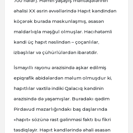
700 nəfər). Həmin yaşayış məntəqələrinin
əhalisi XX əsrin əvvəllərində Hapıt kəndindən
köçərək burada məskunlaşmış, əsasən
maldarlıqla məşğul olmuşlar. Hacıhətəmli
kəndi üç hapıt nəslindən – çoçanlılar,
izbaşlılar və çühürlülərdən ibarətdir.
İsmayıllı rayonu ərazisində aşkar edilmiş
epiqrafik abidələrdən məlum olmuşdur ki,
hapıtlılar vaxtilə indiki Qalacıq kəndinin
ərazisində də yaşamışlar. Buradakı qədim
Pirdavud məzarlığındakı baş daşlarında
«hapıt» sözünə rast gəlinməsi faktı bu fikri
təsdiqləyir. Hapıt kəndlərində əhali əsasən