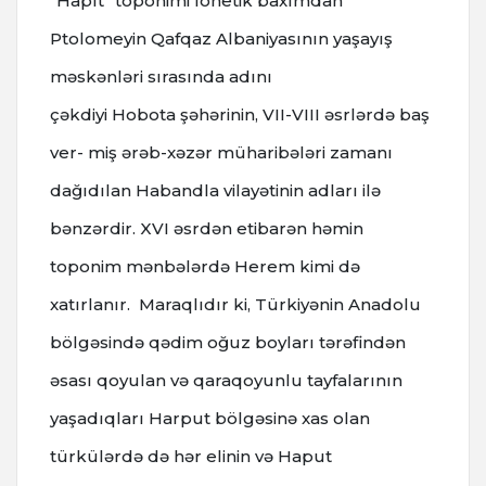
"Hapıt" toponimi fonetik baxımdan
Ptolomeyin Qafqaz Albaniyasının yaşayış
məskənləri sırasında adını
çəkdiyi Hobota şəhərinin, VII-VIII əsrlərdə baş
ver- miş ərəb-xəzər müharibələri zamanı
dağıdılan Habandla vilayətinin adları ilə
bənzərdir. XVI əsrdən etibarən həmin
toponim mənbələrdə Herem kimi də
xatırlanır. Maraqlıdır ki, Türkiyənin Anadolu
bölgəsində qədim oğuz boyları tərəfindən
əsası qoyulan və qaraqoyunlu tayfalarının
yaşadıqları Harput bölgəsinə xas olan
türkülərdə də hər elinin və Haput