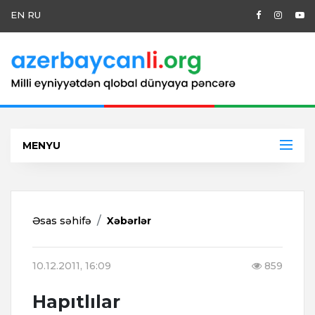
EN
RU
MENYU
Əsas səhifə
Xəbərlər
10.12.2011, 16:09
859
Hapıtlılar