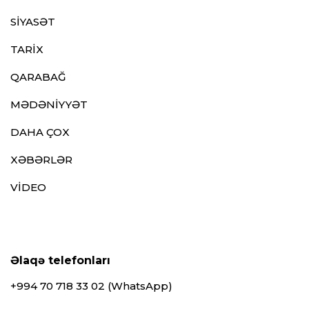
SİYASƏT
TARİX
QARABAĞ
MƏDƏNİYYƏT
DAHA ÇOX
XƏBƏRLƏR
VİDEO
Əlaqə telefonları
+994 70 718 33 02 (WhatsApp)