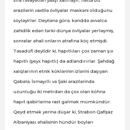
sıra rəvayətləri yaxşı xatırlayır, hətta bu
ərazilərin vaxtilə övliyalar məskəni olduğunu
söyləyirlər. Deyilənə görə, kənddə əvvəlcə
zahidlik edən tərki-dünya övliyalar yerləşmiş,
sonralar əhali onların ətrafına köç etmişdi.
Təsadüfi deyildir ki, hapıtlıları çox zaman şıx
hapıtlı (şeyx hapıtlı) da adlandırırlar. Şahdağ
xalqlarının etnik köklərinin izlərini daşıyan
Qəbələ, İsmayıllı və Şəki ərazilərində
uzunluğu iki metrdən də çox olan köhnə
hapıt qəbirlərinə rast gəlmək mümkündür.
Qeyd etmək yerinə düşər ki, Strabon Qafqaz
Albaniyası əhalisinin hündür boyları