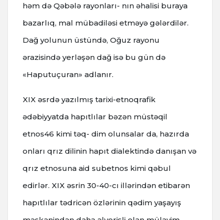
həm də Qəbələ rayonları- nın əhalisi buraya
bazarlıq, mal mübadiləsi etməyə gələrdilər.
Dağ yolunun üstündə, Oğuz rayonu
ərazisində yerləşən dağ isə bu gün də
«Haputuçuran» adlanır.
XIX əsrdə yazılmış tarixi-etnoqrafik
ədəbiyyatda hapıtlılar bəzən müstəqil
etnos46 kimi təq- dim olunsalar da, hazırda
onları qrız dilinin hapıt dialektində danışan və
qrız etnosuna aid subetnos kimi qəbul
edirlər. XIX əsrin 30-40-cı illərindən etibarən
hapıtlılar tədricən özlərinin qədim yaşayış
məskənindən daha əlverişli olan mülayim