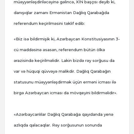
müəyyənləşdiriləcəyinə gəlincə, XİN başçısı deyib ki,
danışıqlar zamanı Ermənistan Dağlıq Qarabağda
referendum keçirilməsini təklif edib:
«Biz isə bildirmişik ki, Azərbaycan Konstitusiyasının 3-
cü maddəsinə əsasən, referendum bütün ölkə
ərazisində keçirilməlidir. Lakin bizdə rəy sorğusu da
var və hüquqi qüvvəyə malikdir. Dağlıq Qarabağın
statusunu müəyyənləşdirmək üçün erməni icması ilə
birgə Azərbaycan icması da mövqeyini bildirməlidir».
«Azərbaycanlılar Dağlıq Qarabağa qayıdanda yenə
azlıqda qalacaqlar. Rəy sorğusunun sonunda