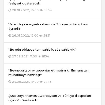
fəaliyyət göstərəcək
28.01.2022, 16:00
5964
Vətəndaş cəmiyyəti sahəsində Türkiyənin təcrübəsi
öyrənilir
26.01.2022, 15:00
5851
"Bu gün bölgəyə tam sahibik, söz sahibiyik"
27.08.2021, 11:00
8154
"Beynəlxalq birliyi xəbərdar etmişdim ki, Ermənistan
müharibəyə hazırlaşır"
24.08.2021, 19:00
7443
Şuşa Bəyannaməsi Azərbaycan və Türkiyə diasporları
üçün Yol Xəritəsidir