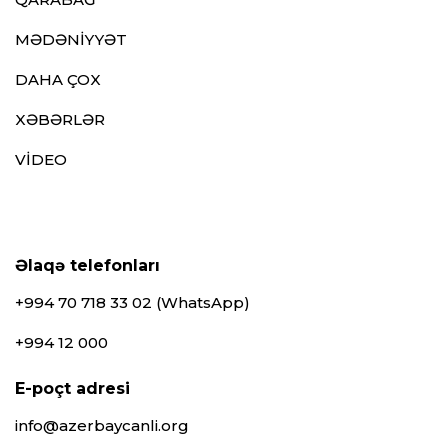
MƏDƏNİYYƏT
DAHA ÇOX
XƏBƏRLƏR
VİDEO
Əlaqə telefonları
+994 70 718 33 02 (WhatsApp)
+994 12 000
E-poçt adresi
info@azerbaycanli.org