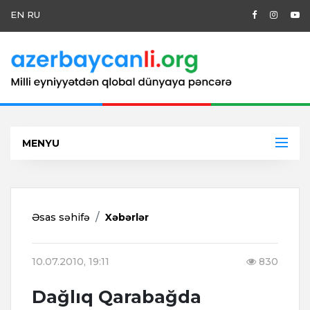
EN
RU
MENYU
Əsas səhifə
Xəbərlər
10.07.2010, 19:11
830
Dağlıq Qarabağda