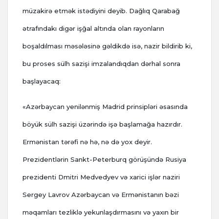
müzakirə etmək istədiyini deyib. Dağlıq Qarabağ
ətrafındakı digər işğal altında olan rayonların
boşaldılması məsələsinə gəldikdə isə, nazir bildirib ki,
bu proses sülh sazişi imzalandıqdan dərhal sonra
başlayacaq:
«Azərbaycan yenilənmiş Madrid prinsipləri əsasında
böyük sülh sazişi üzərində işə başlamağa hazırdır.
Ermənistan tərəfi nə hə, nə də yox deyir.
Prezidentlərin Sankt-Peterburq görüşündə Rusiya
prezidenti Dmitri Medvedyev və xarici işlər naziri
Sergey Lavrov Azərbaycan və Ermənistanın bəzi
məqamları tezliklə yekunlaşdırmasını və yaxın bir