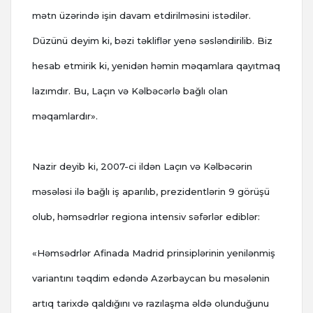
mətn üzərində işin davam etdirilməsini istədilər.
Düzünü deyim ki, bəzi təkliflər yenə səsləndirilib. Biz
hesab etmirik ki, yenidən həmin məqamlara qayıtmaq
lazımdır. Bu, Laçın və Kəlbəcərlə bağlı olan
məqamlardır».
Nazir deyib ki, 2007-ci ildən Laçın və Kəlbəcərin
məsələsi ilə bağlı iş aparılıb, prezidentlərin 9 görüşü
olub, həmsədrlər regiona intensiv səfərlər ediblər:
«Həmsədrlər Afinada Madrid prinsiplərinin yenilənmiş
variantını təqdim edəndə Azərbaycan bu məsələnin
artıq tarixdə qaldığını və razılaşma əldə olunduğunu