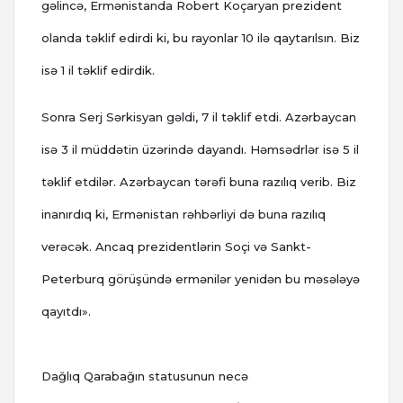
gəlincə, Ermənistanda Robert Koçaryan prezident
olanda təklif edirdi ki, bu rayonlar 10 ilə qaytarılsın. Biz
isə 1 il təklif edirdik.
Sonra Serj Sərkisyan gəldi, 7 il təklif etdi. Azərbaycan
isə 3 il müddətin üzərində dayandı. Həmsədrlər isə 5 il
təklif etdilər. Azərbaycan tərəfi buna razılıq verib. Biz
inanırdıq ki, Ermənistan rəhbərliyi də buna razılıq
verəcək. Ancaq prezidentlərin Soçi və Sankt-
Peterburq görüşündə ermənilər yenidən bu məsələyə
qayıtdı».
Dağlıq Qarabağın statusunun necə