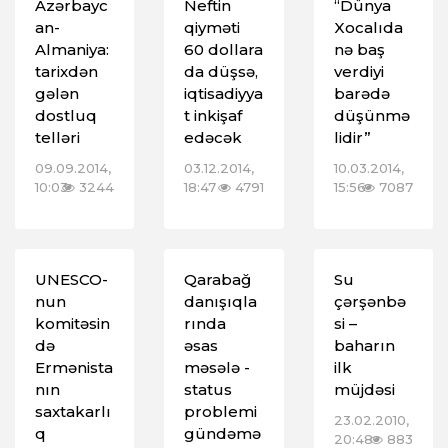
Azərbayc
Neftin
“Dünya
an-
qiyməti
Xocalıda
Almaniya:
60 dollara
nə baş
tarixdən
da düşsə,
verdiyi
gələn
iqtisadiyya
barədə
dostluq
t inkişaf
düşünmə
telləri
edəcək
lidir”
09.09.2014,
03.12.2014,
10.03.2014,
10:03
3244
18:47
4791
15:56
7087
UNESCO-
Qarabağ
Su
nun
danışıqla
çərşənbə
komitəsin
rında
si –
də
əsas
baharın
Ermənista
məsələ -
ilk
nın
status
müjdəsi
saxtakarlı
problemi
23.02.2010,
q
gündəmə
20:48
883