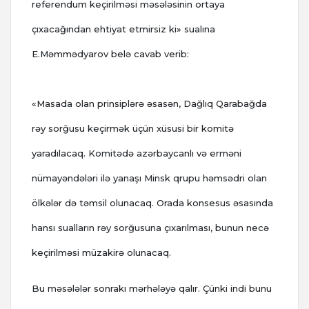
referendum keçirilməsi məsələsinin ortaya
çıxacağından ehtiyat etmirsiz ki» sualına
E.Məmmədyarov belə cavab verib:
«Masada olan prinsiplərə əsasən, Dağlıq Qarabağda
rəy sorğusu keçirmək üçün xüsusi bir komitə
yaradılacaq. Komitədə azərbaycanlı və erməni
nümayəndələri ilə yanaşı Minsk qrupu həmsədri olan
ölkələr də təmsil olunacaq. Orada konsesus əsasında
hansı sualların rəy sorğusuna çıxarılması, bunun necə
keçirilməsi müzakirə olunacaq.
Bu məsələlər sonrakı mərhələyə qalır. Çünki indi bunu