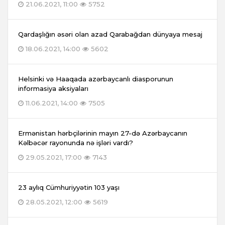
21.06.2021, 11:00
5752
Qardaşlığın əsəri olan azad Qarabağdan dünyaya mesaj
18.06.2021, 14:00
5602
Helsinki və Haaqada azərbaycanlı diasporunun
informasiya aksiyaları
11.06.2021, 14:00
7505
Ermənistan hərbçilərinin mayın 27-də Azərbaycanın
Kəlbəcər rayonunda nə işləri vardı?
29.05.2021, 17:00
7143
23 aylıq Cümhuriyyətin 103 yaşı
28.05.2021, 12:00
5619