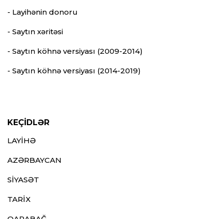
- Layihənin donoru
- Saytın xəritəsi
- Saytın köhnə versiyası (2009-2014)
- Saytın köhnə versiyası (2014-2019)
KEÇİDLƏR
LAYİHƏ
AZƏRBAYCAN
SİYASƏT
TARİX
QARABAĞ