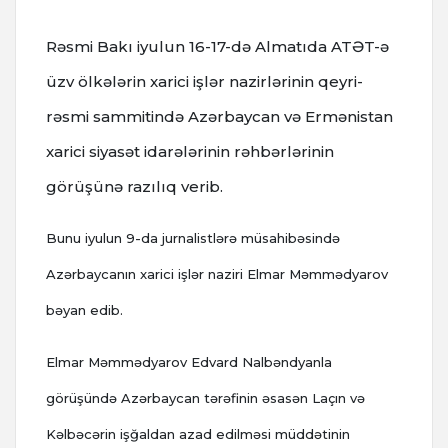
Rəsmi Bakı iyulun 16-17-də Almatıda ATƏT-ə
üzv ölkələrin xarici işlər nazirlərinin qeyri-
rəsmi sammitində Azərbaycan və Ermənistan
xarici siyasət idarələrinin rəhbərlərinin
görüşünə razılıq verib.
Bunu iyulun 9-da jurnalistlərə müsahibəsində
Azərbaycanın xarici işlər naziri Elmar Məmmədyarov
bəyan edib.
Elmar Məmmədyarov Edvard Nalbəndyanla
görüşündə Azərbaycan tərəfinin əsasən Laçın və
Kəlbəcərin işğaldan azad edilməsi müddətinin