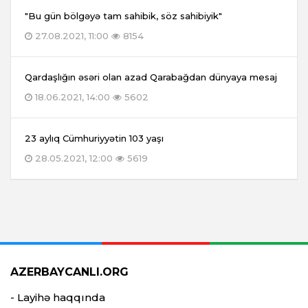
"Bu gün bölgəyə tam sahibik, söz sahibiyik"
27.08.2021, 11:00
8154
Qardaşlığın əsəri olan azad Qarabağdan dünyaya mesaj
18.06.2021, 14:00
5602
23 aylıq Cümhuriyyətin 103 yaşı
28.05.2021, 12:00
5619
AZERBAYCANLI.ORG
- Layihə haqqında