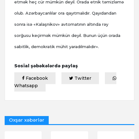
etmək heç cür mümkün deyil. Orada etnik təmizləmə
olub. Azərbaycanlılar ora qayıtmalıdır. Qayıdandan
sonra isə «Kalaşnikov» avtomatının altında rəy
sorğusu keçirmək mümkün deyil. Bunun üçün orada
sabitlik, demokratik mühit yaradılmalıdır».
Sosial şəbəkələrdə paylaş
Facebook
Twitter
Whatsapp
Oxşar xəbərlər