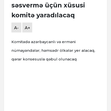
səsvermə üçün xüsusi
komitə yaradılacaq
A-
A+
Komitədə azərbaycanlı və erməni
nümayəndələr, həmsədr ölkələr yer alacaq,
qərar konsesusla qəbul olunacaq