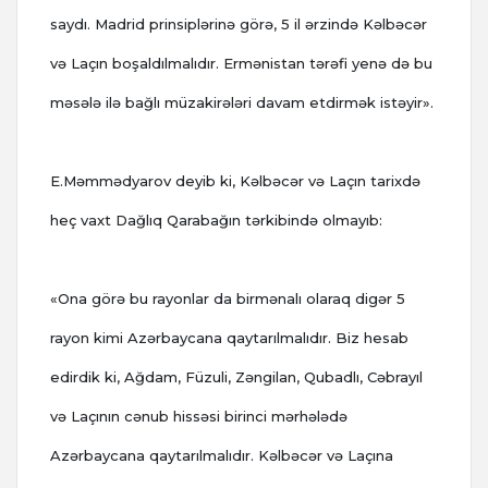
saydı. Madrid prinsiplərinə görə, 5 il ərzində Kəlbəcər
və Laçın boşaldılmalıdır. Ermənistan tərəfi yenə də bu
məsələ ilə bağlı müzakirələri davam etdirmək istəyir».
E.Məmmədyarov deyib ki, Kəlbəcər və Laçın tarixdə
heç vaxt Dağlıq Qarabağın tərkibində olmayıb:
«Ona görə bu rayonlar da birmənalı olaraq digər 5
rayon kimi Azərbaycana qaytarılmalıdır. Biz hesab
edirdik ki, Ağdam, Füzuli, Zəngilan, Qubadlı, Cəbrayıl
və Laçının cənub hissəsi birinci mərhələdə
Azərbaycana qaytarılmalıdır. Kəlbəcər və Laçına