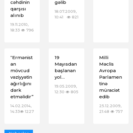
cəhdinin
gəlib
qarşısı
18.07.2009,
alınıb
10:41
821
19.11.2010,
18:33
796
“Ermənist
19
Milli
an
Mayısdan
Məclis
mövcud
başlanan
Avropa
vəziyyətin
yol…
Parlamen
ağırlığını
tinə
19.05.2009,
dərk
müraciət
12:30
805
etməlidir”
edib
14.02.2014,
25.12.2009,
14:33
1227
21:48
757