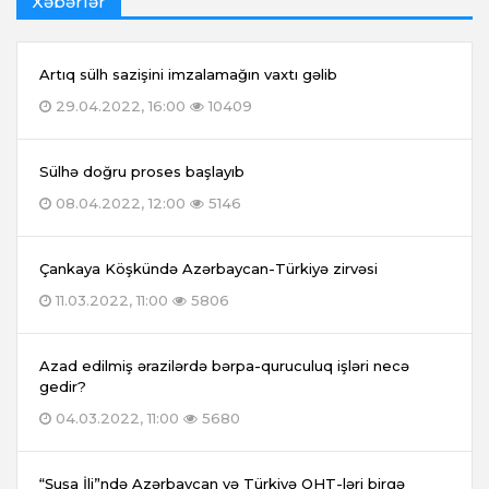
Xəbərlər
Artıq sülh sazişini imzalamağın vaxtı gəlib
29.04.2022, 16:00
10409
Sülhə doğru proses başlayıb
08.04.2022, 12:00
5146
Çankaya Köşkündə Azərbaycan-Türkiyə zirvəsi
11.03.2022, 11:00
5806
Azad edilmiş ərazilərdə bərpa-quruculuq işləri necə
gedir?
04.03.2022, 11:00
5680
“Şuşa İli”ndə Azərbaycan və Türkiyə QHT-ləri birgə