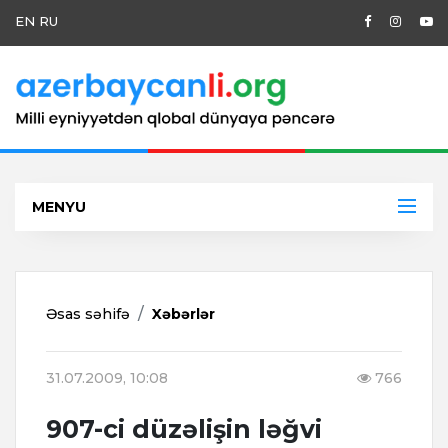
EN
RU
MENYU
Əsas səhifə
Xəbərlər
31.07.2009, 10:08
766
907-ci düzəlişin ləğvi