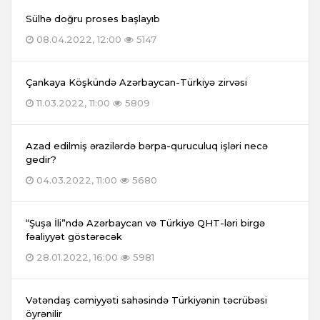
Sülhə doğru proses başlayıb
08.04.2022, 12:00
5147
Çankaya Köşkündə Azərbaycan-Türkiyə zirvəsi
11.03.2022, 11:00
5809
Azad edilmiş ərazilərdə bərpa-quruculuq işləri necə
gedir?
04.03.2022, 11:00
5680
“Şuşa İli”ndə Azərbaycan və Türkiyə QHT-ləri birgə
fəaliyyət göstərəcək
28.01.2022, 16:00
5981
Vətəndaş cəmiyyəti sahəsində Türkiyənin təcrübəsi
öyrənilir