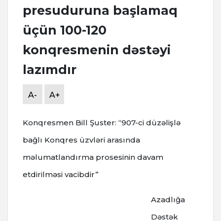
presuduruna başlamaq
üçün 100-120
konqresmenin dəstəyi
lazımdır
A-
A+
Konqresmen Bill Şuster: “907-ci düzəlişlə
bağlı Konqres üzvləri arasında
məlumatlandırma prosesinin davam
etdirilməsi vacibdir”
Azadlığa
Dəstək