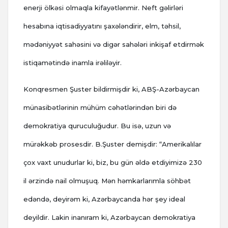
enerji ölkəsi olmaqla kifayətlənmir. Neft gəlirləri
hesabına iqtisadiyyatını şaxələndirir, elm, təhsil,
mədəniyyət sahəsini və digər sahələri inkişaf etdirmək
istiqamətində inamla irəliləyir.
Konqresmen Şuster bildirmişdir ki, ABŞ-Azərbaycan
münasibətlərinin mühüm cəhətlərindən biri də
demokratiya quruculuğudur. Bu isə, uzun və
mürəkkəb prosesdir. B.Şuster demişdir: “Amerikalılar
çox vaxt unudurlar ki, biz, bu gün əldə etdiyimizə 230
il ərzində nail olmuşuq. Mən həmkarlarımla söhbət
edəndə, deyirəm ki, Azərbaycanda hər şey ideal
deyildir. Lakin inanıram ki, Azərbaycan demokratiya