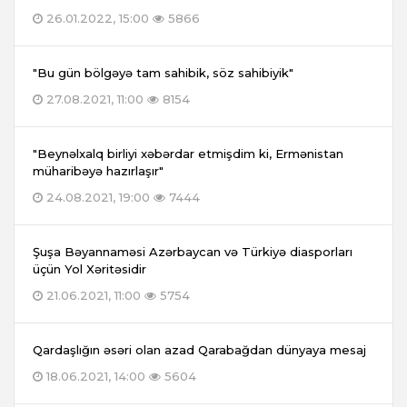
26.01.2022, 15:00
5866
"Bu gün bölgəyə tam sahibik, söz sahibiyik"
27.08.2021, 11:00
8154
"Beynəlxalq birliyi xəbərdar etmişdim ki, Ermənistan
müharibəyə hazırlaşır"
24.08.2021, 19:00
7444
Şuşa Bəyannaməsi Azərbaycan və Türkiyə diasporları
üçün Yol Xəritəsidir
21.06.2021, 11:00
5754
Qardaşlığın əsəri olan azad Qarabağdan dünyaya mesaj
18.06.2021, 14:00
5604