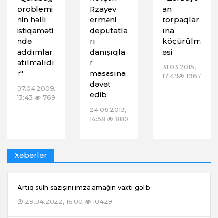
problemi
Rzayev
an
nin həlli
erməni
torpaqlar
istiqaməti
deputatla
ına
ndə
rı
köçürülm
addımlar
danışıqla
əsi
atılmalıdı
r
31.03.2015,
r"
masasına
17:49
1967
dəvət
07.04.2009,
edib
13:43
769
24.06.2013,
14:58
880
Xəbərlər
Artıq sülh sazişini imzalamağın vaxtı gəlib
29.04.2022, 16:00
10429