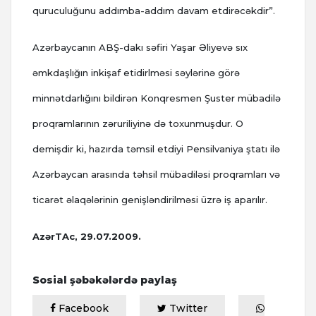
quruculuğunu addımba-addım davam etdirəcəkdir”.
Azərbaycanın ABŞ-dakı səfiri Yaşar Əliyevə sıx
əmkdaşlığın inkişaf etidirlməsi səylərinə görə
minnətdarlığını bildirən Konqresmen Şuster mübadilə
proqramlarının zəruriliyinə də toxunmuşdur. O
demişdir ki, hazırda təmsil etdiyi Pensilvaniya ştatı ilə
Azərbaycan arasında təhsil mübadiləsi proqramları və
ticarət əlaqələrinin genişləndirilməsi üzrə iş aparılır.
AzərTAc, 29.07.2009.
Sosial şəbəkələrdə paylaş
Facebook
Twitter