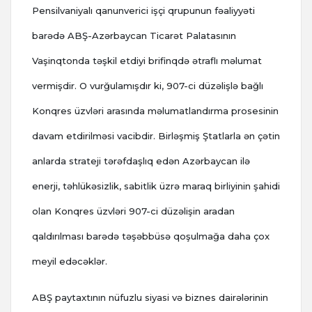
Pensilvaniyalı qanunverici işçi qrupunun fəaliyyəti
barədə ABŞ-Azərbaycan Ticarət Palatasının
Vaşinqtonda təşkil etdiyi brifinqdə ətraflı məlumat
vermişdir. O vurğulamışdır ki, 907-ci düzəlişlə bağlı
Konqres üzvləri arasında məlumatlandırma prosesinin
davam etdirilməsi vacibdir. Birləşmiş Ştatlarla ən çətin
anlarda strateji tərəfdaşlıq edən Azərbaycan ilə
enerji, təhlükəsizlik, sabitlik üzrə maraq birliyinin şahidi
olan Konqres üzvləri 907-ci düzəlişin aradan
qaldırılması barədə təşəbbüsə qoşulmağa daha çox
meyil edəcəklər.
ABŞ paytaxtının nüfuzlu siyasi və biznes dairələrinin