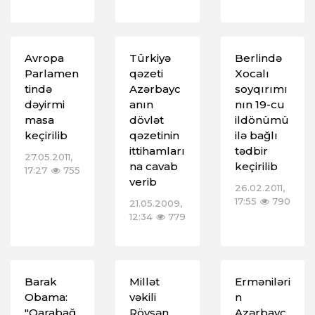
Avropa
Türkiyə
Berlində
Parlamen
qəzeti
Xocalı
tində
Azərbayc
soyqırımı
dəyirmi
anın
nın 19-cu
masa
dövlət
ildönümü
keçirilib
qəzetinin
ilə bağlı
ittihamları
tədbir
27.05.2011,
na cavab
keçirilib
17:27
755
verib
26.02.2011,
17:55
790
21.05.2009,
12:34
779
Barak
Millət
Erməniləri
Obama:
vəkili
n
"Qarabağ
Rövşən
Azərbayc