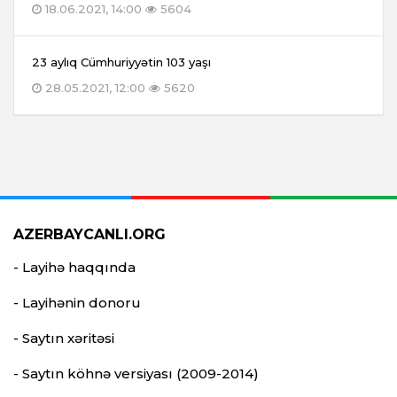
18.06.2021, 14:00
5604
23 aylıq Cümhuriyyətin 103 yaşı
28.05.2021, 12:00
5620
AZERBAYCANLI.ORG
- Layihə haqqında
- Layihənin donoru
- Saytın xəritəsi
- Saytın köhnə versiyası (2009-2014)