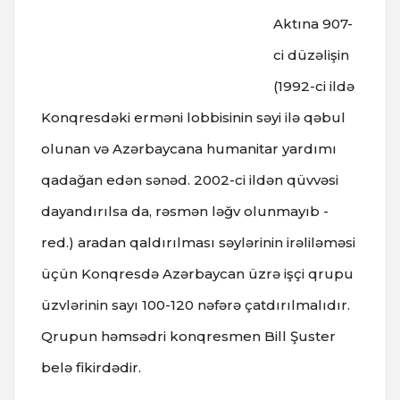
Aktına 907-
ci düzəlişin
(1992-ci ildə
Konqresdəki erməni lobbisinin səyi ilə qəbul
olunan və Azərbaycana humanitar yardımı
qadağan edən sənəd. 2002-ci ildən qüvvəsi
dayandırılsa da, rəsmən ləğv olunmayıb -
red.) aradan qaldırılması səylərinin irəliləməsi
üçün Konqresdə Azərbaycan üzrə işçi qrupu
üzvlərinin sayı 100-120 nəfərə çatdırılmalıdır.
Qrupun həmsədri konqresmen Bill Şuster
belə fikirdədir.