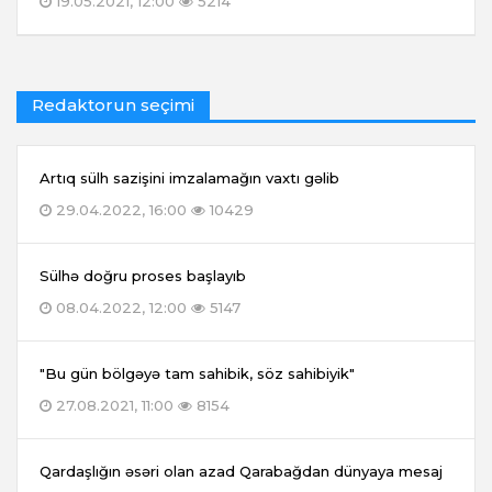
19.05.2021, 12:00
5214
Redaktorun seçimi
Artıq sülh sazişini imzalamağın vaxtı gəlib
29.04.2022, 16:00
10429
Sülhə doğru proses başlayıb
08.04.2022, 12:00
5147
"Bu gün bölgəyə tam sahibik, söz sahibiyik"
27.08.2021, 11:00
8154
Qardaşlığın əsəri olan azad Qarabağdan dünyaya mesaj