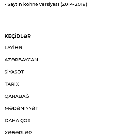
- Saytın köhnə versiyası (2014-2019)
KEÇİDLƏR
LAYİHƏ
AZƏRBAYCAN
SİYASƏT
TARİX
QARABAĞ
MƏDƏNİYYƏT
DAHA ÇOX
XƏBƏRLƏR