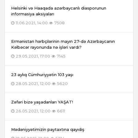
Helsinki və Haaqada azərbaycanlı diasporunun
informasiya aksiyaları
11.06.2021, 14:00
7508
Ermənistan hərbçilərinin mayın 27-də Azərbaycanın
Kəlbəcər rayonunda nə işləri vardı?
29.05.2021, 17:00
7145
23 aylıq Cümhuriyyətin 103 yaşı
28.05.2021, 12:00
5620
Zəfəri bizə yaşadanları YAŞAT!
26.05.2021, 12:00
6611
Mədəniyyətimizin paytaxtına qayıdış