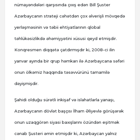
nümayəndələri qarşısında çıxış edən Bill Şuster
Azərbaycanın strateji cəhətdən çox əlverişli mövqedə
yerləşməsinin və təbii ehtiyatlarının qlobal
təhlükəsizlikdə əhəmiyyətini xüsusi qeyd etmişdir.
Konqresmen diqqətə çatdırmışdır ki, 2008-ci ilin
yanvar ayında bir qrup həmkarı ilə Azərbaycana səfəri
onun ölkəmiz haqqında təsəvvürünü tamamilə
dəyişmişdir.
Şahidi olduğu sürətli inkişaf və islahatlarla yanaşı,
Azərbaycanın dövlət başçısı İlham Əliyevlə görüşərək
onun uzaqgörən siyasi baxışlarını özündən eşitmək
cənab Şusteri əmin etmişdir ki, Azərbaycan yalnız