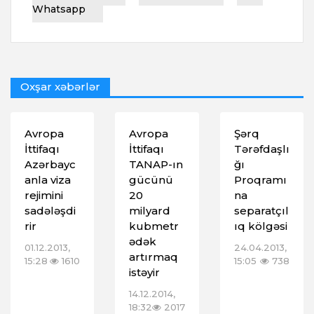
Whatsapp
Oxşar xəbərlər
Avropa
Avropa
Şərq
İttifaqı
İttifaqı
Tərəfdaşlı
Azərbayc
TANAP-ın
ğı
anla viza
gücünü
Proqramı
rejimini
20
na
sadələşdi
milyard
separatçıl
rir
kubmetr
ıq kölgəsi
ədək
01.12.2013,
24.04.2013,
artırmaq
15:28
1610
15:05
738
istəyir
14.12.2014,
18:32
2017