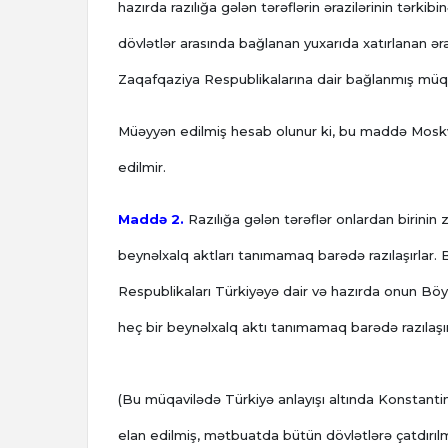
hazırda razılığa gələn tərəflərin ərazilərinin tərki
dövlətlər arasında bağlanan yuxarıda xatırlanan ər
Zaqafqaziya Respublikalarına dair bağlanmış müqavi
Müəyyən edilmiş hesab olunur ki, bu maddə Moskva
edilmir.
Maddə 2.
Razılığa gələn tərəflər onlardan birinin 
beynəlxalq aktları tanımamaq barədə razılaşırlar
Respublikaları Türkiyəyə dair və hazırda onun Böyü
heç bir beynəlxalq aktı tanımamaq barədə razılaşır
(Bu müqavilədə Türkiyə anlayışı altında Konstanti
elan edilmiş, mətbuatda bütün dövlətlərə çatdırılmış