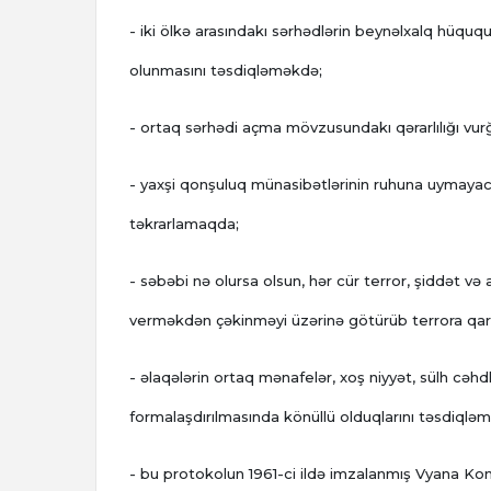
- iki ölkə arasındakı sərhədlərin beynəlxalq hüquq
olunmasını təsdiqləməkdə;
- ortaq sərhədi açma mövzusundakı qərarlılığı vu
- yaxşi qonşuluq münasibətlərinin ruhuna uymayac
təkrarlamaqda;
- səbəbi nə olursa olsun, hər cür terror, şiddət və
verməkdən çəkinməyi üzərinə götürüb terrora qa
- əlaqələrin ortaq mənafelər, xoş niyyət, sülh cəhdl
formalaşdırılmasında könüllü olduqlarını təsdiqlə
- bu protokolun 1961-ci ildə imzalanmış Vyana Kon