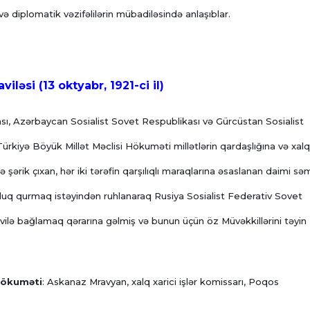
 diplomatik vəzifəlilərin mübadiləsində anlaşıblar.
iləsi (13 oktyabr, 1921-ci il)
sı, Azərbaycan Sosialist Sovet Respublikası və Gürcüstan Sosialist
ürkiyə Böyük Millət Məclisi Hökuməti millətlərin qardaşlığına və xalq
ərik çıxan, hər iki tərəfin qarşılıqlı maraqlarına əsaslanan daimi sə
stluq qurmaq istəyindən ruhlanaraq Rusiya Sosialist Federativ Sovet
avilə bağlamaq qərarına gəlmiş və bunun üçün öz Müvəkkillərini təyin
hökuməti
: Askanaz Mravyan, xalq xarici işlər komissarı, Poqos