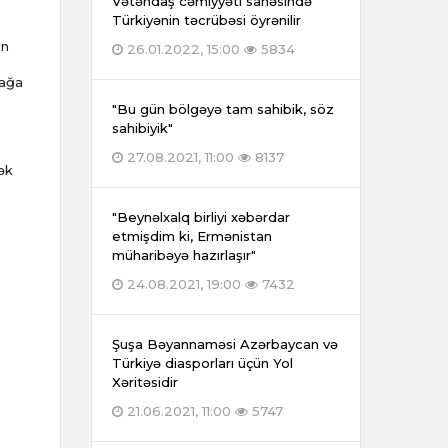
Vətəndaş cəmiyyəti sahəsində
Türkiyənin təcrübəsi öyrənilir
in
26.01.2022, 15:00
5834
dağa
"Bu gün bölgəyə tam sahibik, söz
sahibiyik"
27.08.2021, 11:00
8137
cək
"Beynəlxalq birliyi xəbərdar
etmişdim ki, Ermənistan
müharibəyə hazırlaşır"
24.08.2021, 19:00
7432
Şuşa Bəyannaməsi Azərbaycan və
Türkiyə diasporları üçün Yol
Xəritəsidir
21.06.2021, 11:00
5747