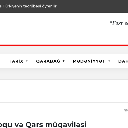
Türkiyənin təcrübəsi öyrənilir
“Fəxr e
TARİX
QARABAĞ
MƏDƏNİYYƏT
DA
oqu və Qars müqaviləsi