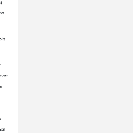
iş
dən
biq
r
ovet
ı
ə
xil