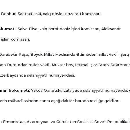
: Behbud Şahtaxtinski, xalq dövlət nəzarəti komissarı.
hökuməti
: Şalva Eliva, xalq hərbi-dəniz işləri komissarı, Aleksandr
işləri komissarı.
Qarabəkir Paşa, Böyük Millət Məclisində Ədirnədən millət vəkili, Şərq
də Burdurdan millət vəkili, Muxtar bəy, İctimai İşlər Stats-Sekretarı
zərbaycanda səlahiyyətli nümayəndəsi.
sının hökuməti
: Yakov Qanetski, Latviyada səlahiyyətli nümayəndə, 
ərin mübadiləsindən sonra aşağıdakılar barədə razılığa gəldilər:
ə Ermənistan, Azərbaycan və Gürcüstan Sosialist Sovet Respublikal