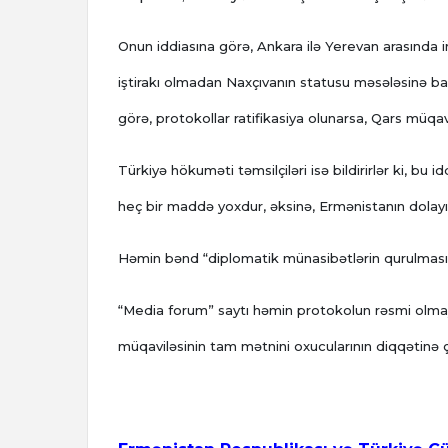
Onun iddiasına görə, Ankara ilə Yerevan arasında 
iştirakı olmadan Naxçıvanın statusu məsələsinə bax
görə, protokollar ratifikasiya olunarsa, Qars müqav
Türkiyə hökuməti təmsilçiləri isə bildirirlər ki, bu
heç bir maddə yoxdur, əksinə, Ermənistanın dolayı
Həmin bənd “diplomatik münasibətlərin qurulması
“Media forum” saytı həmin protokolun rəsmi olma
müqaviləsinin tam mətnini oxucularının diqqətinə ça