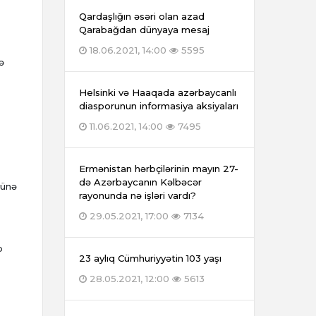
Qardaşlığın əsəri olan azad
Qarabağdan dünyaya mesaj
18.06.2021, 14:00
5595
ə
Helsinki və Haaqada azərbaycanlı
diasporunun informasiya aksiyaları
11.06.2021, 14:00
7495
Ermənistan hərbçilərinin mayın 27-
də Azərbaycanın Kəlbəcər
yünə
rayonunda nə işləri vardı?
29.05.2021, 17:00
7134
b
23 aylıq Cümhuriyyətin 103 yaşı
28.05.2021, 12:00
5613