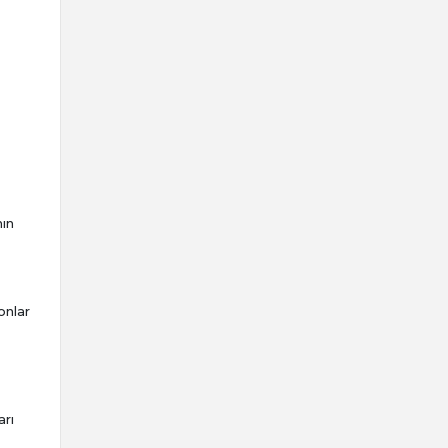
nın
onlar
arı