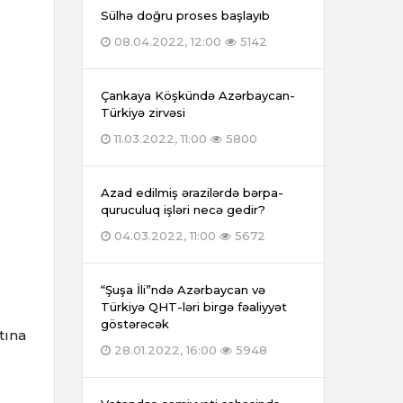
Sülhə doğru proses başlayıb
08.04.2022, 12:00
5142
Çankaya Köşkündə Azərbaycan-
Türkiyə zirvəsi
11.03.2022, 11:00
5800
Azad edilmiş ərazilərdə bərpa-
quruculuq işləri necə gedir?
04.03.2022, 11:00
5672
“Şuşa İli”ndə Azərbaycan və
Türkiyə QHT-ləri birgə fəaliyyət
göstərəcək
tına
28.01.2022, 16:00
5948