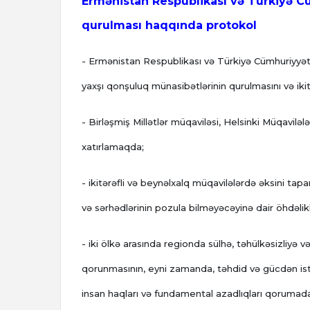
Ermənistan Respublikası və Türkiyə C
qurulması haqqında protokol
- Ermənistan Respublikası və Türkiyə Cümhuriyyəti 
yaxşı qonşuluq münasibətlərinin qurulmasını və ikit
- Birləşmiş Millətlər müqaviləsi, Helsinki Müqaviləl
xatırlamaqda;
- ikitərəfli və beynəlxalq müqavilələrdə əksini tapan
və sərhədlərinin pozula bilməyəcəyinə dair öhdəlik
- iki ölkə arasında regionda sülhə, təhülkəsizliyə 
qorunmasının, eyni zamanda, təhdid və gücdən ist
insan haqları və fundamental azadlıqları qorumad