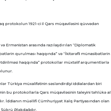
aq protokolun 1921-ci il Qars müqaviləsini qüvvədən
 və Ermənistan arasında razılaşdırılan “Diplomatik
ətlərin qurulması haqqında” və “İkitərəfli münasibətlərin
 etdirilməsi haqqında” protokollar müxtəlif arqumentlərlə
olunur.
ər Türkiyə müxalifətinin səsləndirdiyi iddialardan biri
nin bu protokollarla Qars müqaviləsinin taleyini təhlükə al
ır. İddianın müəllifi Cümhuriyyət Xalq Partiyasından olan
i Şükrü Ələkdağdır.