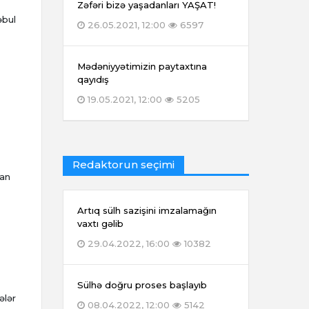
Zəfəri bizə yaşadanları YAŞAT!
əbul
26.05.2021, 12:00
6597
Mədəniyyətimizin paytaxtına
qayıdış
19.05.2021, 12:00
5205
Redaktorun seçimi
kan
Artıq sülh sazişini imzalamağın
vaxtı gəlib
29.04.2022, 16:00
10382
Sülhə doğru proses başlayıb
ələr
08.04.2022, 12:00
5142