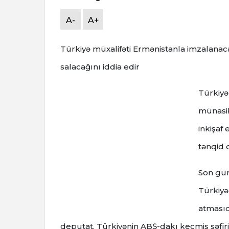
A-
A+
Türkiyə müxalifəti Ermənistanla imzalanac
salacağını iddia edir
Türkiyə
münasib
inkişaf
tənqid 
Son günl
Türkiyə
atmasıd
deputat, Türkiyənin ABŞ-dakı keçmiş səfir