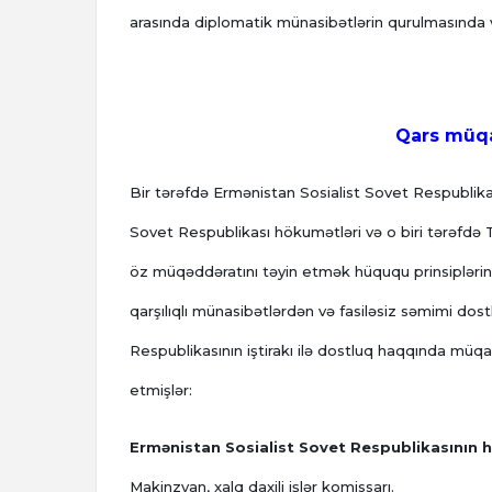
arasında diplomatik münasibətlərin qurulmasında və
Qars müqav
Bir tərəfdə Ermənistan Sosialist Sovet Respublika
Sovet Respublikası hökumətləri və o biri tərəfdə T
öz müqəddəratını təyin etmək hüququ prinsiplərinə ş
qarşılıqlı münasibətlərdən və fasiləsiz səmimi do
Respublikasının iştirakı ilə dostluq haqqında müq
etmişlər:
Ermənistan Sosialist Sovet Respublikasının 
Makinzyan, xalq daxili işlər komissarı.