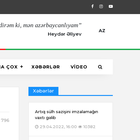
29.04.2022, 16:00
Artıq sülh sazişin
dirəm ki, mən azərbaycanlıyam”
AZ
Heydər Əliyev
HA ÇOX
XƏBƏRLƏR
VİDEO
Xəbərlər
Artıq sülh sazişini imzalamağın
vaxtı gəlib
796
29.04.2022, 16:00
10382