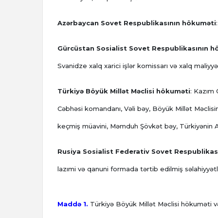
Azərbaycan Sovet Respublikasının hökuməti
Gürcüstan Sosialist Sovet Respublikasının 
Svanidze xalq xarici işlər komissarı və xalq maliyyə 
Türkiyə Böyük Millət Məclisi hökuməti
: Kazım 
Cəbhəsi komandanı, Vəli bəy, Böyük Millət Məclisin
keçmiş müavini, Məmduh Şövkət bəy, Türkiyənin A
Rusiya Sosialist Federativ Sovet Respublika
lazımi və qanuni formada tərtib edilmiş səlahiyyətl
Maddə 1.
Türkiyə Böyük Millət Məclisi hökuməti v