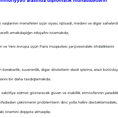
ümhuriyyəti arasında diplomatik münasibətlərin
xaqlarının mənafeləri üçün siyasi, iqtisadi, mədəni və digər sahələrd
ərəfli əməkdaşlığın inkişafını istəməkdə;
əri və Yeni Avropa üçün Paris müqaviləsi çərçivəsindəki öhdəliklərini
 bərabərlik, suverenlik, digər dövlətlərin daxili işlərinə, ərazi bütövlü
lərini bir daha təsdiqləməkdə;
və sabitliyə xidmət göstərəcək güvən və stabillik atmosferinin yaradılı
ifadədən çəkinmənin problemlərin dinc yolla həllini dəstəkləmədəki,
akı önəmini diqqətə almaqda;