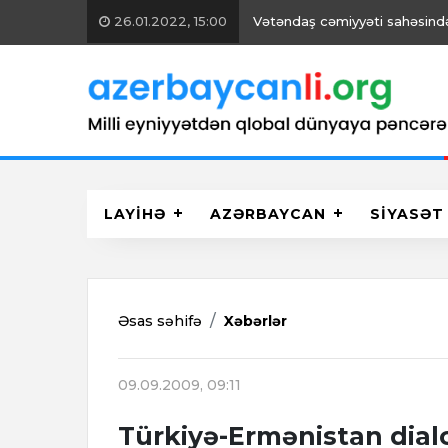
26.01.2022, 15:00
Vətəndaş cəmiyyəti sahəsində 
LAYİHƏ
AZƏRBAYCAN
SİYASƏT
Əsas səhifə
Xəbərlər
09.09.2009, 09:11
Türkiyə-Ermənistan dial