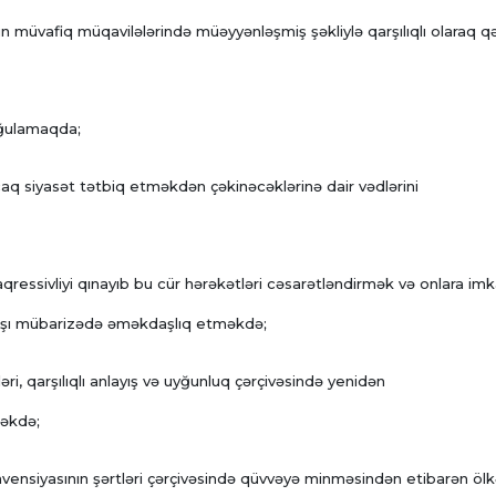
un müvafiq müqavilələrində müəyyənləşmiş şəkliylə qarşılıqlı olaraq q
rğulamaqda;
aq siyasət tətbiq etməkdən çəkinəcəklərinə dair vədlərini
 aqressivliyi qınayıb bu cür hərəkətləri cəsarətləndirmək və onlara im
rşı mübarizədə əməkdaşlıq etməkdə;
əri, qarşılıqlı anlayış və uyğunluq çərçivəsində yenidən
məkdə;
vensiyasının şərtləri çərçivəsində qüvvəyə minməsindən etibarən ölk