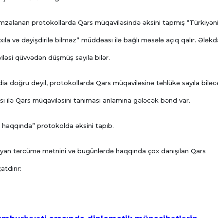
imzalanan protokollarda Qars müqaviləsində əksini tapmış “Türkiyən
ıla və dəyişdirilə bilməz” müddəası ilə bağlı məsələ açıq qalır. Ələk
iləsi qüvvədən düşmüş sayıla bilər.
 iddia doğru deyil, protokollarda Qars müqaviləsinə təhlükə sayıla bilə
sı ilə Qars müqaviləsini tanıması anlamına gələcək bənd var.
 haqqında” protokolda əksini tapıb.
yan tərcümə mətnini və bugünlərdə haqqında çox danışılan Qars
tdırır: