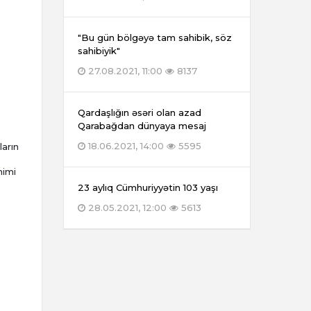
"Bu gün bölgəyə tam sahibik, söz
sahibiyik"
27.08.2021, 11:00
8137
Qardaşlığın əsəri olan azad
Qarabağdan dünyaya mesaj
18.06.2021, 14:00
5595
ların
mimi
23 aylıq Cümhuriyyətin 103 yaşı
28.05.2021, 12:00
5613