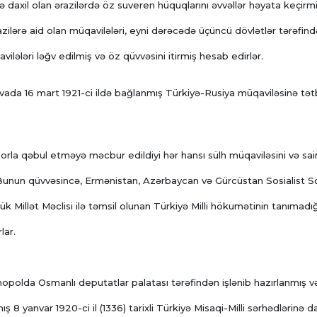
binə daxil olan ərazilərdə öz suveren hüquqlarını əvvəllər həyata keçirm
azilərə aid olan müqavilələri, eyni dərəcədə üçüncü dövlətlər tərəfin
lələri ləğv edilmiş və öz qüvvəsini itirmiş hesab edirlər.
da 16 mart 1921-ci ildə bağlanmış Türkiyə-Rusiya müqaviləsinə tət
zorla qəbul etməyə məcbur edildiyi hər hansı sülh müqaviləsini və sai
. Bunun qüvvəsincə, Ermənistan, Azərbaycan və Gürcüstan Sosialist S
k Millət Məclisi ilə təmsil olunan Türkiyə Milli hökumətinin tanımadığ
lar.
nopolda Osmanlı deputatlar palatası tərəfindən işlənib hazırlanmış v
 8 yanvar 1920-ci il (1336) tarixli Türkiyə Misaqi-Milli sərhədlərinə da