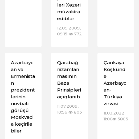
ləri Xəzəri
müzakirə
ediblər
12.09.2009,
09:15
772
Azərbayc
Qarabağ
Çankaya
an və
nizamlan
Köşkünd
Ermənista
masının
ə
n
Baza
Azərbayc
prezident
Prinsipləri
an-
lərinin
açıqlanıb
Türkiyə
növbəti
zirvəsi
11.07.2009,
görüşü
10:56
803
11.03.2022,
Moskvad
11:00
5805
a keçirilə
bilər