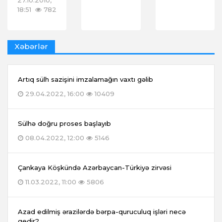
27.10.2010,
18:51
782
Xəbərlər
Artıq sülh sazişini imzalamağın vaxtı gəlib
29.04.2022, 16:00
10409
Sülhə doğru proses başlayıb
08.04.2022, 12:00
5146
Çankaya Köşkündə Azərbaycan-Türkiyə zirvəsi
11.03.2022, 11:00
5806
Azad edilmiş ərazilərdə bərpa-quruculuq işləri necə
gedir?