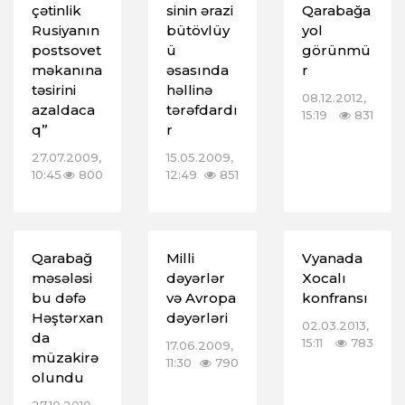
çətinlik
sinin ərazi
Qarabağa
Rusiyanın
bütövlüy
yol
postsovet
ü
görünmü
məkanına
əsasında
r
təsirini
həllinə
08.12.2012,
azaldaca
tərəfdardı
15:19
831
q”
r
27.07.2009,
15.05.2009,
10:45
800
12:49
851
Qarabağ
Milli
Vyanada
məsələsi
dəyərlər
Xocalı
bu dəfə
və Avropa
konfransı
Həştərxan
dəyərləri
02.03.2013,
da
15:11
783
17.06.2009,
müzakirə
11:30
790
olundu