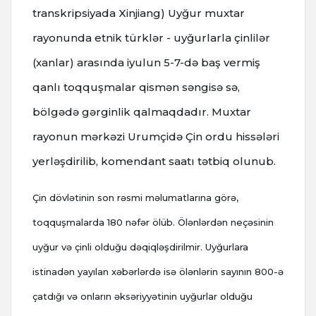
transkripsiyada Xinjiang) Uyğur muxtar
rayonunda etnik türklər - uyğurlarla çinlilər
(xanlar) arasında iyulun 5-7-də baş vermiş
qanlı toqquşmalar qismən səngisə sə,
bölgədə gərginlik qalmaqdadır. Muxtar
rayonun mərkəzi Urumçidə Çin ordu hissələri
yerləşdirilib, komendant saatı tətbiq olunub.
Çin dövlətinin son rəsmi məlumatlarına görə,
toqquşmalarda 180 nəfər ölüb. Ölənlərdən neçəsinin
uyğur və çinli olduğu dəqiqləşdirilmir. Uyğurlara
istinadən yayılan xəbərlərdə isə ölənlərin sayının 800-ə
çatdığı və onların əksəriyyətinin uyğurlar olduğu