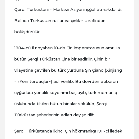
Qərbi Türküstanı - Mərkəzi Asiyanı işğal etməkdə idi.
Beləcə Türküstan ruslar və çinlilər tərəfindən
bölüşdürülür.
1884-cü il noyabrın 18-də Çin imperatorunun əmri ilə
bütün Şərqi Türküstan Çinə birləşdirilir. Çinin bir
vilayətinə çevrilən bu türk yurduna Şin Çianq (Xinjiang
- «Yeni torpaqlar») adı verilib. Bu dövrdən etibarən
uyğurlara yönəlik soyqırımı başlayıb, türk memarlıq
üslubunda tikilən bütün binalar sökülüb, Şərqi
Türküstan şəhərlərinin adları dəyişdirilib.
Şərqi Türküstanda ikinci Çin hökmranlığı 1911-ci ilədək