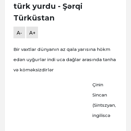
türk yurdu - Şərqi
Türküstan
A-
A+
Bir vaxtlar dünyanın az qala yarısına hökm
edən uyğurlar indi uca dağlar arasında tənha
və köməksizdirlər
Çinin
Sincan
(Sintszyan,
ingiliscə