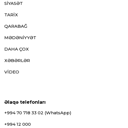
SİYASƏT
TARİX
QARABAĞ
MƏDƏNİYYƏT
DAHA ÇOX
XƏBƏRLƏR
VİDEO
Əlaqə telefonları
+994 70 718 33 02 (WhatsApp)
+994 12 000