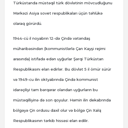
Türküstanda müstəqil türk dövlətinin mövcudluğunu
Mərkəzi Asiya sovet respublikaları üçün təhlükə
olaraq görürdü.
1944-cü il noyabrın 12-də Çində vətəndaş
müharibəsindən (kommunistlərlə Çan Kayşi rejimi
arasında) istifadə edən uyğurlar Şərqi Türküstan
Respublikasını elan edirlər. Bu dövlət 5 il ömür sürür
və 1949-cu ilin oktyabrında Çində kommunist
idarəçiliyi tam bərqərar olandan uyğurların bu
müstəqilliyinə də son qoyulur. Həmin ilin dekabrında
bölgəyə Çin ordusu daxil olur və bölgə Çin Xalq
Respublikasının tərkib hissəsi elan edilir.