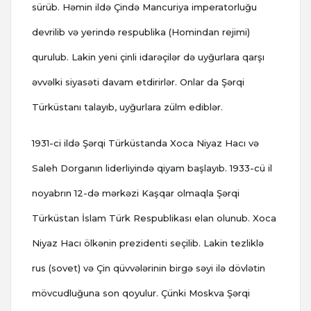
sürüb. Həmin ildə Çində Mancuriya imperatorluğu
devrilib və yerində respublika (Homindan rejimi)
qurulub. Lakin yeni çinli idarəçilər də uyğurlara qarşı
əvvəlki siyasəti davam etdirirlər. Onlar da Şərqi
Türküstanı talayıb, uyğurlara zülm ediblər.
1931-ci ildə Şərqi Türküstanda Xoca Niyaz Hacı və
Saleh Dorganın liderliyində qiyam başlayıb. 1933-cü il
noyabrın 12-də mərkəzi Kaşqar olmaqla Şərqi
Türküstan İslam Türk Respublikası elan olunub. Xoca
Niyaz Hacı ölkənin prezidenti seçilib. Lakin tezliklə
rus (sovet) və Çin qüvvələrinin birgə səyi ilə dövlətin
mövcudluğuna son qoyulur. Çünki Moskva Şərqi