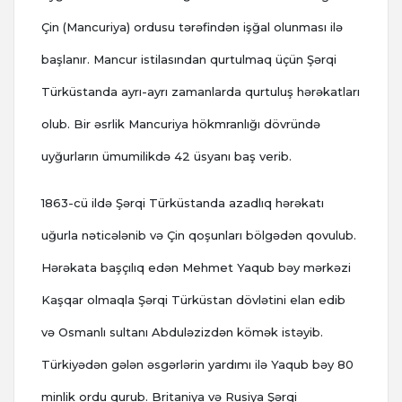
Çin (Mancuriya) ordusu tərəfindən işğal olunması ilə
başlanır. Mancur istilasından qurtulmaq üçün Şərqi
Türküstanda ayrı-ayrı zamanlarda qurtuluş hərəkatları
olub. Bir əsrlik Mancuriya hökmranlığı dövründə
uyğurların ümumilikdə 42 üsyanı baş verib.
1863-cü ildə Şərqi Türküstanda azadlıq hərəkatı
uğurla nəticələnib və Çin qoşunları bölgədən qovulub.
Hərəkata başçılıq edən Mehmet Yaqub bəy mərkəzi
Kaşqar olmaqla Şərqi Türküstan dövlətini elan edib
və Osmanlı sultanı Abduləzizdən kömək istəyib.
Türkiyədən gələn əsgərlərin yardımı ilə Yaqub bəy 80
minlik ordu qurub. Britaniya və Rusiya Şərqi