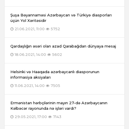
Şuşa Bəyannaməsi Azərbaycan və Türkiyə diasporları
üçün Yol Xəritəsidir
21.06.2021, 11:00
5752
Qardaşlığın əsəri olan azad Qarabağdan dünyaya mesaj
18.06.2021, 14:00
5602
Helsinki və Haaqada azərbaycanlı diasporunun
informasiya aksiyaları
11.06.2021, 14:00
7505
Ermənistan hərbçilərinin mayın 27-də Azərbaycanın
Kəlbəcər rayonunda nə işləri vardı?
29.05.2021, 17:00
7143