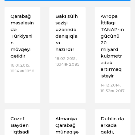
Qarabağ
Bakı sülh
Avropa
məsələsin
sazişi
İttifaqı
də
üzərində
TANAP-ın
Türkiyəni
danışıqla
gücünü
n
ra
20
mövqeyi
hazırdır
milyard
qətidir
kubmetr
18.02.2015,
ədək
13:14
2085
16.01.2015,
artırmaq
18:14
1856
istəyir
14.12.2014,
18:32
2017
Cozef
Almaniya
Dublin də
Bayden:
Qarabağ
arxada
“İqtisadi
münaqişə
qaldı,