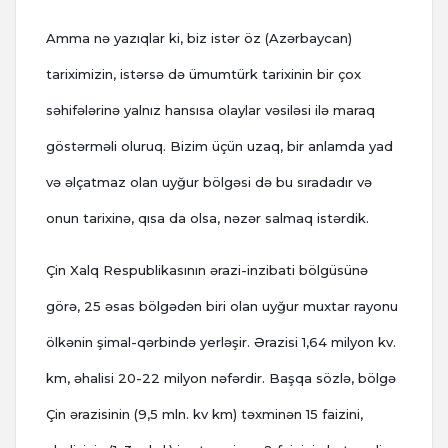
Amma nə yazıqlar ki, biz istər öz (Azərbaycan)
tariximizin, istərsə də ümumtürk tarixinin bir çox
səhifələrinə yalnız hansısa olaylar vəsiləsi ilə maraq
göstərməli oluruq. Bizim üçün uzaq, bir anlamda yad
və əlçatmaz olan uyğur bölgəsi də bu sıradadır və
onun tarixinə, qısa da olsa, nəzər salmaq istərdik.
Çin Xalq Respublikasının ərazi-inzibati bölgüsünə
görə, 25 əsas bölgədən biri olan uyğur muxtar rayonu
ölkənin şimal-qərbində yerləşir. Ərazisi 1,64 milyon kv.
km, əhalisi 20-22 milyon nəfərdir. Başqa sözlə, bölgə
Çin ərazisinin (9,5 mln. kv km) təxminən 15 faizini,