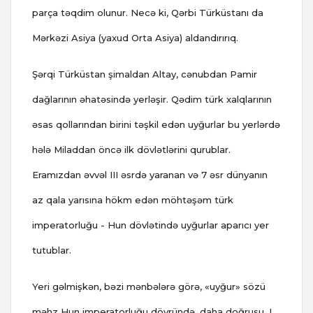
parça təqdim olunur. Necə ki, Qərbi Türküstanı da
Mərkəzi Asiya (yaxud Orta Asiya) aldandırırıq.
Şərqi Türküstan şimaldan Altay, cənubdan Pamir
dağlarının əhatəsində yerləşir. Qədim türk xalqlarının
əsas qollarından birini təşkil edən uyğurlar bu yerlərdə
hələ Miladdan öncə ilk dövlətlərini qurublar.
Eramızdan əvvəl III əsrdə yaranan və 7 əsr dünyanın
az qala yarısına hökm edən möhtəşəm türk
imperatorluğu - Hun dövlətində uyğurlar aparıcı yer
tutublar.
Yeri gəlmişkən, bəzi mənbələrə görə, «uyğur» sözü
məhz Hun imperatorluğu dövründə, daha doğrusu, I