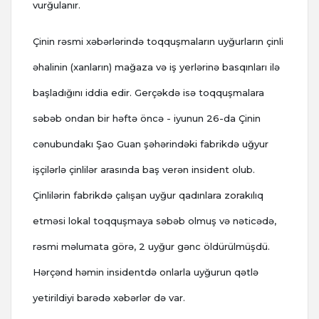
vurğulanır.
Çinin rəsmi xəbərlərində toqquşmaların uyğurların çinli
əhalinin (xanların) mağaza və iş yerlərinə basqınları ilə
başladığını iddia edir. Gerçəkdə isə toqquşmalara
səbəb ondan bir həftə öncə - iyunun 26-da Çinin
cənubundakı Şao Guan şəhərindəki fabrikdə uğyur
işçilərlə çinlilər arasında baş verən insident olub.
Çinlilərin fabrikdə çalışan uyğur qadınlara zorakılıq
etməsi lokal toqquşmaya səbəb olmuş və nəticədə,
rəsmi məlumata görə, 2 uyğur gənc öldürülmüşdü.
Hərçənd həmin insidentdə onlarla uyğurun qətlə
yetirildiyi barədə xəbərlər də var.