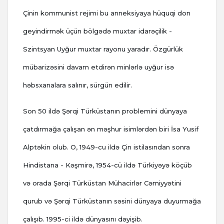
Çinin kommunist rejimi bu anneksiyaya hüquqi don
geyindirmək üçün bölgədə muxtar idarəçilik -
Szintsyan Uyğur muxtar rayonu yaradır. Özgürlük
mübarizəsini davam etdirən minlərlə uyğur isə
həbsxanalara salınır, sürgün edilir.
Son 50 ildə Şərqi Türküstanın problemini dünyaya
çatdırmağa çalışan ən məşhur isimlərdən biri İsa Yusif
Alptəkin olub. O, 1949-cu ildə Çin istilasından sonra
Hindistana - Kəşmirə, 1954-cü ildə Türkiyəyə köçüb
və orada Şərqi Türküstan Mühacirlər Cəmiyyətini
qurub və Şərqi Türküstanın səsini dünyaya duyurmağa
çalışıb. 1995-ci ildə dünyasını dəyişib.