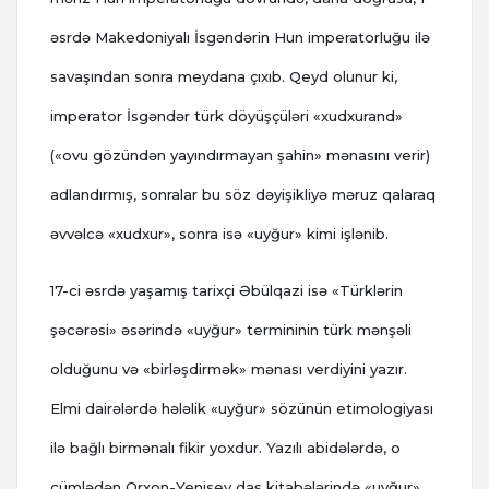
əsrdə Makedoniyalı İsgəndərin Hun imperatorluğu ilə
savaşından sonra meydana çıxıb. Qeyd olunur ki,
imperator İsgəndər türk döyüşçüləri «xudxurand»
(«ovu gözündən yayındırmayan şahin» mənasını verir)
adlandırmış, sonralar bu söz dəyişikliyə məruz qalaraq
əvvəlcə «xudxur», sonra isə «uyğur» kimi işlənib.
17-ci əsrdə yaşamış tarixçi Əbülqazi isə «Türklərin
şəcərəsi» əsərində «uyğur» termininin türk mənşəli
olduğunu və «birləşdirmək» mənası verdiyini yazır.
Elmi dairələrdə hələlik «uyğur» sözünün etimologiyası
ilə bağlı birmənalı fikir yoxdur. Yazılı abidələrdə, o
cümlədən Orxon-Yenisey daş kitabələrində «uyğur»