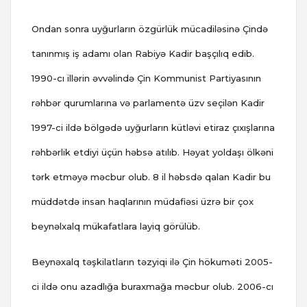
Ondan sonra uyğurların özgürlük mücadiləsinə Çində
tanınmış iş adamı olan Rabiyə Kadir başçılıq edib.
1990-cı illərin əvvəlində Çin Kommunist Partiyasının
rəhbər qurumlarına və parlamentə üzv seçilən Kadir
1997-ci ildə bölgədə uyğurların kütləvi etiraz çıxışlarına
rəhbərlik etdiyi üçün həbsə atılıb. Həyat yoldaşı ölkəni
tərk etməyə məcbur olub. 8 il həbsdə qalan Kadir bu
müddətdə insan haqlarının müdafiəsi üzrə bir çox
beynəlxalq mükafatlara layiq görülüb.
Beynəxalq təşkilatların təzyiqi ilə Çin hökuməti 2005-
ci ildə onu azadlığa buraxmağa məcbur olub. 2006-cı