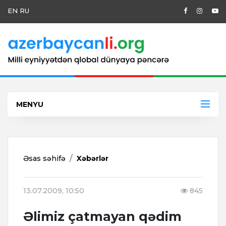
EN
RU
MENYU
Əsas səhifə
Xəbərlər
13.07.2009, 10:50
845
Əlimiz çatmayan qədim