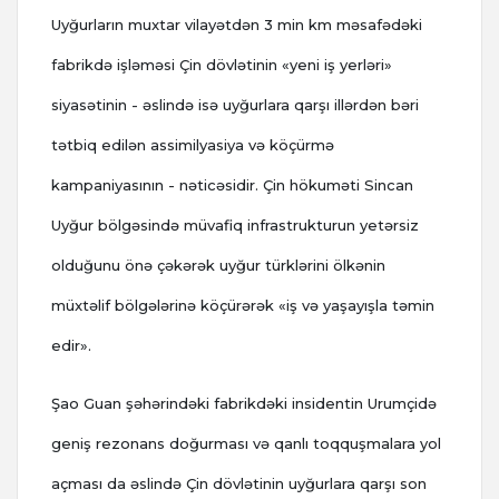
Uyğurların muxtar vilayətdən 3 min km məsafədəki
fabrikdə işləməsi Çin dövlətinin «yeni iş yerləri»
siyasətinin - əslində isə uyğurlara qarşı illərdən bəri
tətbiq edilən assimilyasiya və köçürmə
kampaniyasının - nəticəsidir. Çin hökuməti Sincan
Uyğur bölgəsində müvafiq infrastrukturun yetərsiz
olduğunu önə çəkərək uyğur türklərini ölkənin
müxtəlif bölgələrinə köçürərək «iş və yaşayışla təmin
edir».
Şao Guan şəhərindəki fabrikdəki insidentin Urumçidə
geniş rezonans doğurması və qanlı toqquşmalara yol
açması da əslində Çin dövlətinin uyğurlara qarşı son