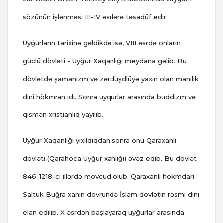
sözünün işlənməsi III-IV əsrlərə təsadüf edir.
Uyğurların tarixinə gəldikdə isə, VIII əsrdə onların
güclü dövləti - Uyğur Xaqanlığı meydana gəlib. Bu
dövlətdə şamanizm və zərdüşdlüyə yaxın olan manilik
dini hökmran idi. Sonra uyqurlar arasında buddizm və
qismən xristianlıq yayılıb.
Uyğur Xaqanlığı yıxıldıqdan sonra onu Qaraxanlı
dövləti (Qarahoca Uyğur xanlığı) əvəz edib. Bu dövlət
846-1218-ci illərdə mövcud olub. Qaraxanlı hökmdarı
Saltuk Buğra xanın dövründə İslam dövlətin rəsmi dini
elan edilib. X əsrdən başlayaraq uyğurlar arasında