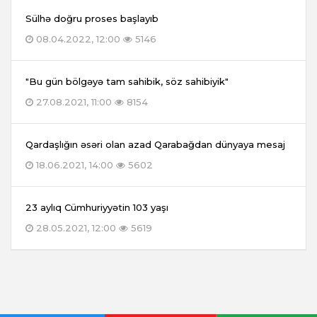
Sülhə doğru proses başlayıb
08.04.2022, 12:00
5146
"Bu gün bölgəyə tam sahibik, söz sahibiyik"
27.08.2021, 11:00
8154
Qardaşlığın əsəri olan azad Qarabağdan dünyaya mesaj
18.06.2021, 14:00
5602
23 aylıq Cümhuriyyətin 103 yaşı
28.05.2021, 12:00
5619