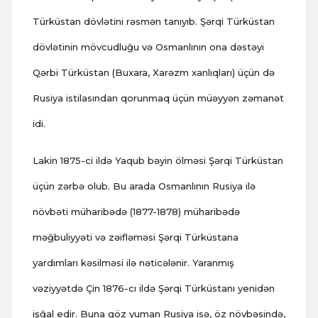
Türküstan dövlətini rəsmən tanıyıb. Şərqi Türküstan
dövlətinin mövcudluğu və Osmanlının ona dəstəyi
Qərbi Türküstan (Buxara, Xarəzm xanlıqları) üçün də
Rusiya istilasından qorunmaq üçün müəyyən zəmanət
idi.
Lakin 1875-ci ildə Yaqub bəyin ölməsi Şərqi Türküstan
üçün zərbə olub. Bu arada Osmanlının Rusiya ilə
növbəti müharibədə (1877-1878) müharibədə
məğbuliyyəti və zəifləməsi Şərqi Türküstana
yardımları kəsilməsi ilə nəticələnir. Yaranmış
vəziyyətdə Çin 1876-cı ildə Şərqi Türküstanı yenidən
işğal edir. Buna göz yuman Rusiya isə, öz növbəsində,