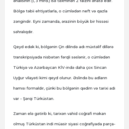
əhalisinin (1, 3 mlrd.) isə təxminən 2 faizini əhatə edir.
Bölgə təbii ehtiyatlarla, o cümlədən neft və qazla
zəngindir. Eyni zamanda, ərazinin böyük bir hissəsi
səhralıqdır.
Qeyd edək ki, bölgənin Çin dilində adı müxtəlif dillərə
transkripsiyada nisbətən fərqli səslənir, o cümlədən
Türkiyə və Azərbaycan KİV-ində daha çox Sincan
Uyğur vilayəti kimi qeyd olunur. Əslində bu adların
hamısı formaldır, çünki bu bölgənin qədim və tarixi adı
var - Şərqi Türküstan.
Zaman elə gətirib ki, tarixən vahid coğrafi məkan
olmuş Türküstan indi müasir siyasi coğrafiyada parça-