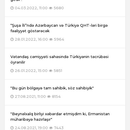
04.03.2022, 11:00
5680
“Şuşa İli”ndə Azərbaycan və Türkiyə QHT-ləri birgə
fəaliyyət göstərəcək
28.01.2022, 16:00
5964
Vətəndaş cəmiyyəti sahəsində Türkiyənin təcrübəsi
öyrənilir
26.01.2022, 15:00
5851
"Bu gün bölgəyə tam sahibik, söz sahibiyik"
27.08.2021, 11:00
8154
"Beynəlxalq birliyi xəbərdar etmişdim ki, Ermənistan
müharibəyə hazırlaşır"
24.08.2021, 19:00
7443