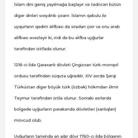
İslam dini geniş yayılmağa başlayır və tədricən bütün
digər dinləri sıxışdırıb çıxarır. İslamın qəbulu ilə
uyqurların qədim əlifbası da sıradan çıxır və onu ərəb
əlifbası əvəzləyir ki, indi də bu əlifba uyğurlar
tərəfindən istifadə olunur.
1218-ci ildə Qaraxanlı dövləti Çingizxan türk-monqol
ordusu tərəfindən süquta uğradılır. XIV əsrdə Şərqi
Türküstan digər böyük türk (özbək) hökmdarı Əmir
Teymur tərəfindən istila olunur. Sonrakı əsrlərdə
bölgədə uyğurların pərakəndə dövlətləri (xanlıqları)
mövcud olub.
Uyğurların tarixində ən ağır dövr 1760-cı ildə bölgənin