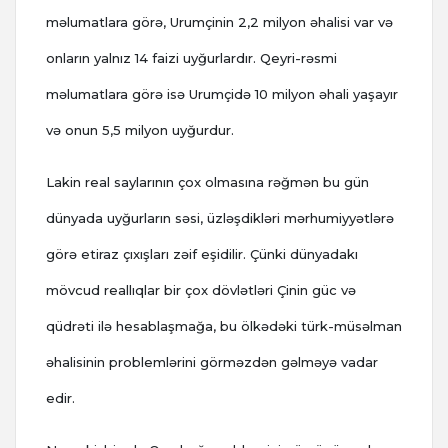
məlumatlara görə, Urumçinin 2,2 milyon əhalisi var və
onların yalnız 14 faizi uyğurlardır. Qeyri-rəsmi
məlumatlara görə isə Urumçidə 10 milyon əhali yaşayır
və onun 5,5 milyon uyğurdur.
Lakin real saylarının çox olmasına rəğmən bu gün
dünyada uyğurların səsi, üzləşdikləri mərhumiyyətlərə
görə etiraz çıxışları zəif eşidilir. Çünki dünyadakı
mövcud reallıqlar bir çox dövlətləri Çinin güc və
qüdrəti ilə hesablaşmağa, bu ölkədəki türk-müsəlman
əhalisinin problemlərini görməzdən gəlməyə vadar
edir.