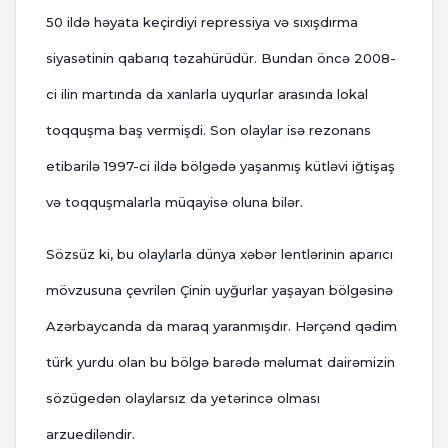
50 ildə həyata keçirdiyi repressiya və sıxışdırma
siyasətinin qabarıq təzahürüdür. Bundan öncə 2008-
ci ilin martında da xanlarla uyqurlar arasında lokal
toqquşma baş vermişdi. Son olaylar isə rezonans
etibarilə 1997-ci ildə bölgədə yaşanmış kütləvi iğtişaş
və toqquşmalarla müqayisə oluna bilər.
Sözsüz ki, bu olaylarla dünya xəbər lentlərinin aparıcı
mövzusuna çevrilən Çinin uyğurlar yaşayan bölgəsinə
Azərbaycanda da maraq yaranmışdır. Hərçənd qədim
türk yurdu olan bu bölgə barədə məlumat dairəmizin
sözügedən olaylarsız da yetərincə olması
arzuediləndir.