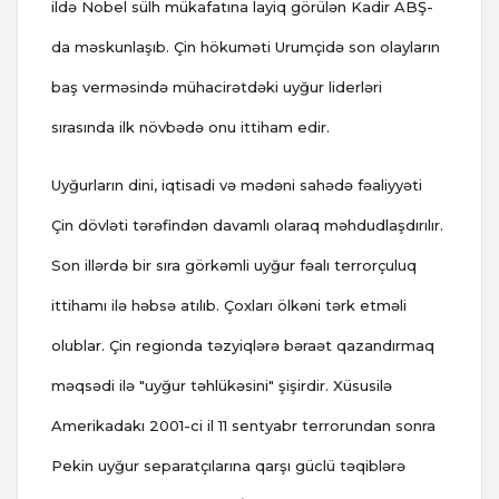
ildə Nobel sülh mükafatına layiq görülən Kadir ABŞ-
da məskunlaşıb. Çin hökuməti Urumçidə son olayların
baş verməsində mühacirətdəki uyğur liderləri
sırasında ilk növbədə onu ittiham edir.
Uyğurların dini, iqtisadi və mədəni sahədə fəaliyyəti
Çin dövləti tərəfindən davamlı olaraq məhdudlaşdırılır.
Son illərdə bir sıra görkəmli uyğur fəalı terrorçuluq
ittihamı ilə həbsə atılıb. Çoxları ölkəni tərk etməli
olublar. Çin regionda təzyiqlərə bəraət qazandırmaq
məqsədi ilə "uyğur təhlükəsini" şişirdir. Xüsusilə
Amerikadakı 2001-ci il 11 sentyabr terrorundan sonra
Pekin uyğur separatçılarına qarşı güclü təqiblərə