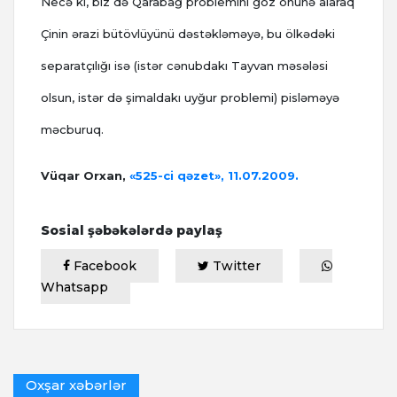
Necə ki, biz də Qarabağ problemini göz önünə alaraq
Çinin ərazi bütövlüyünü dəstəkləməyə, bu ölkədəki
separatçılığı isə (istər cənubdakı Tayvan məsələsi
olsun, istər də şimaldakı uyğur problemi) pisləməyə
məcburuq.
Vüqar Orxan,
«525-ci qəzet», 11.07.2009.
Sosial şəbəkələrdə paylaş
Facebook
Twitter
Whatsapp
Oxşar xəbərlər