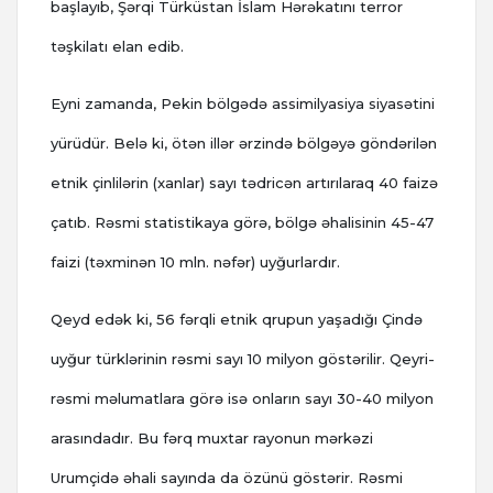
başlayıb, Şərqi Türküstan İslam Hərəkatını terror
təşkilatı elan edib.
Eyni zamanda, Pekin bölgədə assimilyasiya siyasətini
yürüdür. Belə ki, ötən illər ərzində bölgəyə göndərilən
etnik çinlilərin (xanlar) sayı tədricən artırılaraq 40 faizə
çatıb. Rəsmi statistikaya görə, bölgə əhalisinin 45-47
faizi (təxminən 10 mln. nəfər) uyğurlardır.
Qeyd edək ki, 56 fərqli etnik qrupun yaşadığı Çində
uyğur türklərinin rəsmi sayı 10 milyon göstərilir. Qeyri-
rəsmi məlumatlara görə isə onların sayı 30-40 milyon
arasındadır. Bu fərq muxtar rayonun mərkəzi
Urumçidə əhali sayında da özünü göstərir. Rəsmi