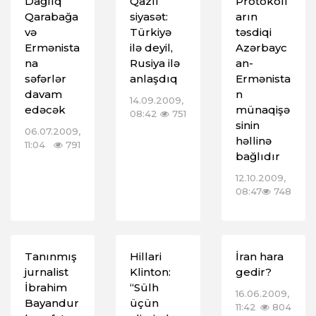
Dağlıq
Qazlı
Protokoll
Qarabağa
siyasət:
arın
və
Türkiyə
təsdiqi
Ermənista
ilə deyil,
Azərbayc
na
Rusiya ilə
an-
səfərlər
anlaşdıq
Ermənista
davam
n
14.09.2009,
edəcək
münaqişə
08:42
751
sinin
06.07.2009,
həllinə
11:04
791
bağlıdır
12.10.2009,
08:47
748
Tanınmış
Hillari
İran hara
jurnalist
Klinton:
gedir?
İbrahim
“Sülh
16.06.2009,
Bayandur
üçün
11:42
804