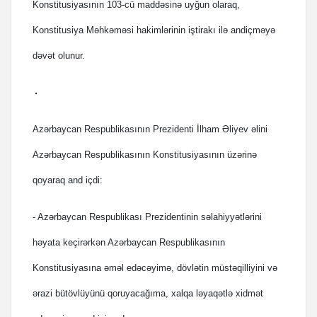
Konstitusiyasının 103-cü maddəsinə uyğun olaraq,
Konstitusiya Məhkəməsi hakimlərinin iştirakı ilə andiçməyə
dəvət olunur.
Azərbaycan Respublikasının Prezidenti İlham Əliyev əlini
Azərbaycan Respublikasının Konstitusiyasının üzərinə
qoyaraq and içdi:
- Azərbaycan Respublikası Prezidentinin səlahiyyətlərini
həyata keçirərkən Azərbaycan Respublikasının
Konstitusiyasına əməl edəcəyimə, dövlətin müstəqilliyini və
ərazi bütövlüyünü qoruyacağıma, xalqa ləyaqətlə xidmət