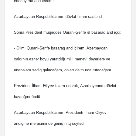
edəcəyimə and içirəm!
Azərbaycan Respublikasının dövlət himni səsləndi.
Sonra Prezident müqəddəs Qurani-Şərifə əl basaraq and içdi:
- Əlimi Qurani-Şərifə basaraq and içirəm: Azərbaycan
xalqının əsrlər boyu yaratdığı milli mənəvi dəyərlərə və
ənənələrə sadiq qalacağam, onları daim uca tutacağam.
Prezident İlham Əliyev təzim edərək, Azərbaycanın dövlət
bayrağını öpdü.
Azərbaycan Respublikasının Prezidenti İlham Əliyev
andiçmə mərasimində geniş nitq söylədi.