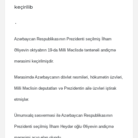
keçirilib
Azərbaycan Respublikasının Prezidenti seçilmiş İlham
Əliyevin oktyabrın 19-da Milli Məclisdə təntənəli andiçmə
mərasimi keçirilmişdir.
Mərasimdə Azərbaycanın dövlət rəsmiləri, hökumətin üzvləri,
Milli Məclisin deputatları və Prezidentin ailə üzvləri iştirak
etmişlər.
Ümumxalq səsverməsi ilə Azərbaycan Respublikasının
Prezidenti seçilmiş İlham Heydər oğlu Əliyevin andiçmə
mərasimi açıq elan olundu.