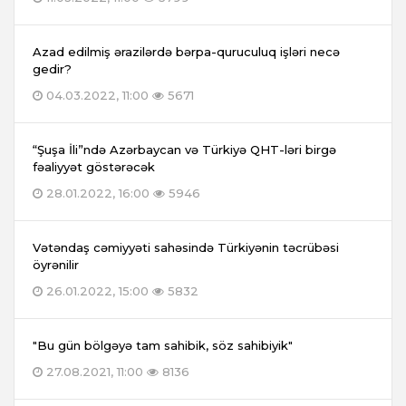
Azad edilmiş ərazilərdə bərpa-quruculuq işləri necə
gedir?
04.03.2022, 11:00
5671
“Şuşa İli”ndə Azərbaycan və Türkiyə QHT-ləri birgə
fəaliyyət göstərəcək
28.01.2022, 16:00
5946
Vətəndaş cəmiyyəti sahəsində Türkiyənin təcrübəsi
öyrənilir
26.01.2022, 15:00
5832
"Bu gün bölgəyə tam sahibik, söz sahibiyik"
27.08.2021, 11:00
8136