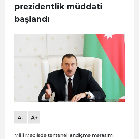
prezidentlik müddəti
başlandı
A-
A+
Milli Məclisdə təntənəli andiçmə mərasimi