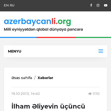
EN
RU
MENYU
Əsas səhifə
Xəbərlər
19.10.2013, 14:40
1110
İlham Əliyevin üçüncü