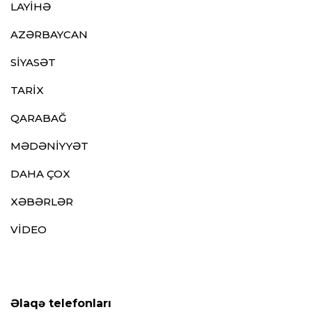
LAYİHƏ
AZƏRBAYCAN
SİYASƏT
TARİX
QARABAĞ
MƏDƏNİYYƏT
DAHA ÇOX
XƏBƏRLƏR
VİDEO
Əlaqə telefonları