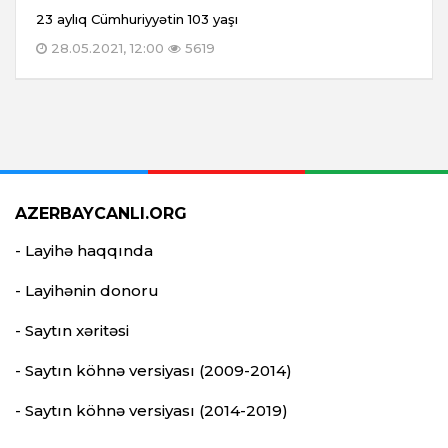
23 aylıq Cümhuriyyətin 103 yaşı
28.05.2021, 12:00
5619
AZERBAYCANLI.ORG
- Layihə haqqında
- Layihənin donoru
- Saytın xəritəsi
- Saytın köhnə versiyası (2009-2014)
- Saytın köhnə versiyası (2014-2019)