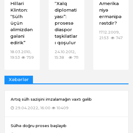
Hillari
“Xalq
Amerika
Klinton:
diplomati
niyə
“Sülh
yası”:
ermənipə
üçün
prosesə
rəstdir?
əlimizdən
diaspor
17.12.2009,
gələni
təşkilatlar
21:53
747
edirik”
ı qoşulur
18.03.2010,
24.10.2012,
19:53
759
15:38
711
Xəbərlər
Artıq sülh sazişini imzalamağın vaxtı gəlib
29.04.2022, 16:00
10409
Sülhə doğru proses başlayıb