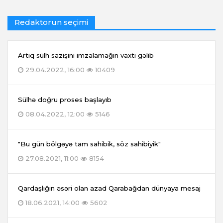
Redaktorun seçimi
Artıq sülh sazişini imzalamağın vaxtı gəlib
29.04.2022, 16:00
10409
Sülhə doğru proses başlayıb
08.04.2022, 12:00
5146
"Bu gün bölgəyə tam sahibik, söz sahibiyik"
27.08.2021, 11:00
8154
Qardaşlığın əsəri olan azad Qarabağdan dünyaya mesaj
18.06.2021, 14:00
5602