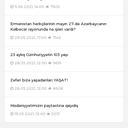
11.06.2021, 14:00
7505
Ermənistan hərbçilərinin mayın 27-də Azərbaycanın
Kəlbəcər rayonunda nə işləri vardı?
29.05.2021, 17:00
7143
23 aylıq Cümhuriyyətin 103 yaşı
28.05.2021, 12:00
5619
Zəfəri bizə yaşadanları YAŞAT!
26.05.2021, 12:00
6608
Mədəniyyətimizin paytaxtına qayıdış
19.05.2021, 12:00
5213