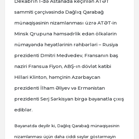
Dekabrın 1-də Astanada keçirilən ATƏT
sammiti çərçivəsində Dağlıq Qarabağ
münaqişəsinin nizamlanması üzrə ATƏT-in
Minsk Qrupuna həmsədrlik edən ölkələrin
nümayəndə heyətlərinin rəhbərləri – Rusiya
prezidenti Dmitri Medvedev, Fransanın baş
naziri Fransua Fiyon, ABŞ-ın dövlət katibi
Hillari Klinton, həmçinin Azərbaycan
prezidenti İlham Əliyev və Ermənistan
prezidenti Serj Sərkisyan birgə bəyanatla çıxış
ediblər.
Bəyanatda deyilir ki, Dağlıq Qarabağ münaqişəsinin
nizamlanması üçün daha ciddi səylər göstərməyin