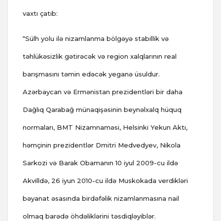
vaxtı çatıb:
“Sülh yolu ilə nizamlanma bölgəyə stabillik və
təhlükəsizlik gətirəcək və region xalqlarının real
barışmasını təmin edəcək yeganə üsuldur.
Azərbaycan və Ermənistan prezidentləri bir daha
Dağlıq Qarabağ münaqişəsinin beynəlxalq hüquq
normaları, BMT Nizamnaməsi, Helsinki Yekun Aktı,
həmçinin prezidentlər Dmitri Medvedyev, Nikola
Sarkozi və Barak Obamanın 10 iyul 2009-cu ildə
Akvilldə, 26 iyun 2010-cu ildə Muskokada verdikləri
bəyanat əsasında birdəfəlik nizamlanmasına nail
olmaq barədə öhdəliklərini təsdiqləyiblər.