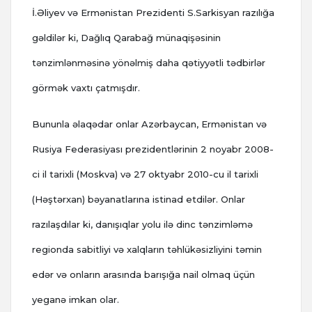
İ.Əliyev və Ermənistan Prezidenti S.Sarkisyan razılığa
gəldilər ki, Dağlıq Qarabağ münaqişəsinin
tənzimlənməsinə yönəlmiş daha qətiyyətli tədbirlər
görmək vaxtı çatmışdır.
Bununla əlaqədar onlar Azərbaycan, Ermənistan və
Rusiya Federasiyası prezidentlərinin 2 noyabr 2008-
ci il tarixli (Moskva) və 27 oktyabr 2010-cu il tarixli
(Həştərxan) bəyanatlarına istinad etdilər. Onlar
razılaşdılar ki, danışıqlar yolu ilə dinc tənzimləmə
regionda sabitliyi və xalqların təhlükəsizliyini təmin
edər və onların arasında barışığa nail olmaq üçün
yeganə imkan olar.