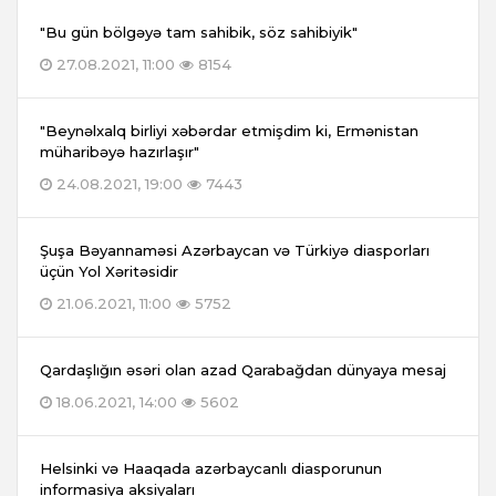
"Bu gün bölgəyə tam sahibik, söz sahibiyik"
27.08.2021, 11:00
8154
"Beynəlxalq birliyi xəbərdar etmişdim ki, Ermənistan
müharibəyə hazırlaşır"
24.08.2021, 19:00
7443
Şuşa Bəyannaməsi Azərbaycan və Türkiyə diasporları
üçün Yol Xəritəsidir
21.06.2021, 11:00
5752
Qardaşlığın əsəri olan azad Qarabağdan dünyaya mesaj
18.06.2021, 14:00
5602
Helsinki və Haaqada azərbaycanlı diasporunun
informasiya aksiyaları