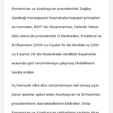
Ermənistan və Azərbaycan prezidentləri Dağlıq
Qarabağ münaqişəsini beynəlxalq hüququn prinsipləri
və normaları, BMT-nin Nizamnaməsi, Helsinki Yekun
Aktı, eləcə də prezidentlər D.Medvedev, N.Sarkozi və
B.Obamanın 2009-cu il iyulun 10-da Akvilldə və 2010-
cu il iyunun 26-da Muskokada verdikləri bəyanatlar
əsasında qəti tənzimləməyə çalışmaq öhdəliklərini
təsdiq etdilər.
Üç həmsədr ölkə dinc tənzimləməyə nail olmaq üçün
zəruri qərarlar qəbul edən Azərbaycan və Ermənistan
prezidentlərini dəstəklədiklərini bildirdilər. Onlar
Ermənistan və Azərbaycan rəhbərlərini səylərini Əsas