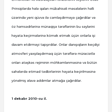
Prinsiplərdə hələ qalan mübahisəli məsələlərin həlli
üzərində yeni qüvvə ilə cəmləşdirməyə çağırdılar və
öz həmsədrlərinə münaqişə tərəflərinin bu səylərini
həyata keçirmələrinə kömək etmək üçün onlarla işi
davam etdirməyi tapşırdılar. Onlar danışıqların keçdiyi
atmosferi yaxşılaşdırmaq üçün tərəflərə müraciətlə
onları atəşkəs rejiminin möhkəmlənməsinə və bütün
sahələrdə etimad tədbirlərinin həyata keçirilməsinə
yönəlmiş əlavə addımlar atmağa çağırdılar.
1 dekabr 2010-cu il.