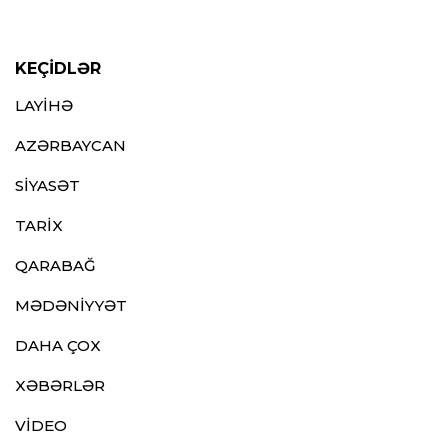
KEÇİDLƏR
LAYİHƏ
AZƏRBAYCAN
SİYASƏT
TARİX
QARABAĞ
MƏDƏNİYYƏT
DAHA ÇOX
XƏBƏRLƏR
VİDEO