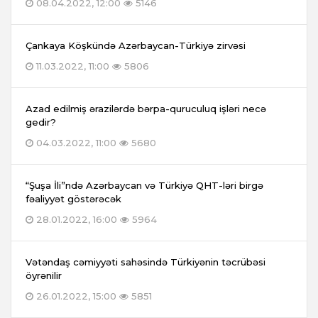
08.04.2022, 12:00
5146
Çankaya Köşkündə Azərbaycan-Türkiyə zirvəsi
11.03.2022, 11:00
5806
Azad edilmiş ərazilərdə bərpa-quruculuq işləri necə
gedir?
04.03.2022, 11:00
5680
“Şuşa İli”ndə Azərbaycan və Türkiyə QHT-ləri birgə
fəaliyyət göstərəcək
28.01.2022, 16:00
5964
Vətəndaş cəmiyyəti sahəsində Türkiyənin təcrübəsi
öyrənilir
26.01.2022, 15:00
5851