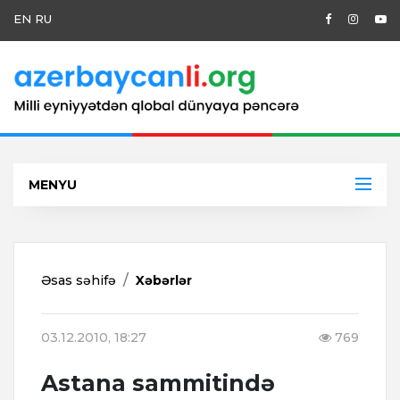
EN
RU
MENYU
Əsas səhifə
Xəbərlər
03.12.2010, 18:27
769
Astana sammitində