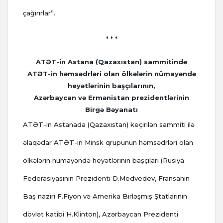
çağırırlar”.
* * *
ATƏT-in Astana (Qazaxıstan) sammitində
ATƏT-in həmsədrləri olan ölkələrin nümayəndə
heyətlərinin başçılarının,
Azərbaycan və Ermənistan prezidentlərinin
Birgə Bəyanatı
ATƏT-in Astanada (Qazaxıstan) keçirilən sammiti ilə
əlaqədar ATƏT-in Minsk qrupunun həmsədrləri olan
ölkələrin nümayəndə heyətlərinin başçıları (Rusiya
Federasiyasının Prezidenti D.Medvedev, Fransanın
Baş naziri F.Fiyon və Amerika Birləşmiş Ştatlarının
dövlət katibi H.Klinton), Azərbaycan Prezidenti