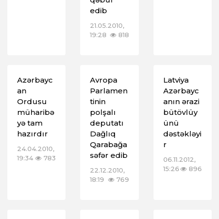
edib
21.05.2010,
19:28
818
Azərbayc
Avropa
Latviya
an
Parlamen
Azərbayc
Ordusu
tinin
anın ərazi
müharibə
polşalı
bütövlüy
yə tam
deputatı
ünü
hazırdır
Dağlıq
dəstəkləyi
Qarabağa
r
24.04.2010,
səfər edib
19:34
783
06.11.2012,
15:26
896
22.12.2010,
18:19
769