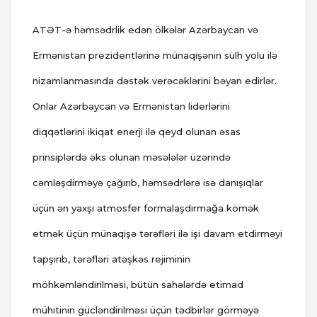
ATƏT-ə həmsədrlik edən ölkələr Azərbaycan və
Ermənistan prezidentlərinə münaqişənin sülh yolu ilə
nizamlanmasında dəstək verəcəklərini bəyan edirlər.
Onlar Azərbaycan və Ermənistan liderlərini
diqqətlərini ikiqat enerji ilə qeyd olunan əsas
prinsiplərdə əks olunan məsələlər üzərində
cəmləşdirməyə çağırıb, həmsədrlərə isə danışıqlar
üçün ən yaxşı atmosfer formalaşdırmağa kömək
etmək üçün münaqişə tərəfləri ilə işi davam etdirməyi
tapşırıb, tərəfləri atəşkəs rejiminin
möhkəmləndirilməsi, bütün sahələrdə etimad
mühitinin gücləndirilməsi üçün tədbirlər görməyə