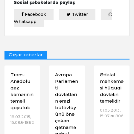
Sosial şəbəkələrdə paylaş
Facebook
Twitter
Whatsapp
Oxşar xəbərlər
Trans-
Avropa
Ədalət
Anadolu
Parlamen
məhkəmə
qaz
ti
si hüquqi
kəmərinin
dövlətləri
dövlətin
təməli
n ərazi
təməlidir
qoyulub
bütövlüy
01.05.2013,
ünü önə
15:07
806
18.03.2015,
çəkən
15:09
1862
qətnamə
qəbul