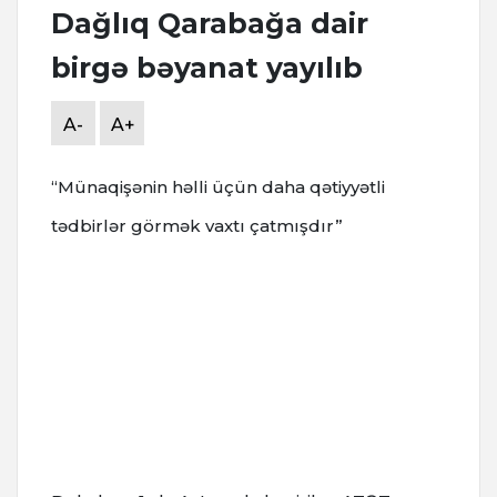
Dağlıq Qarabağa dair
birgə bəyanat yayılıb
A-
A+
“Münaqişənin həlli üçün daha qətiyyətli
tədbirlər görmək vaxtı çatmışdır”