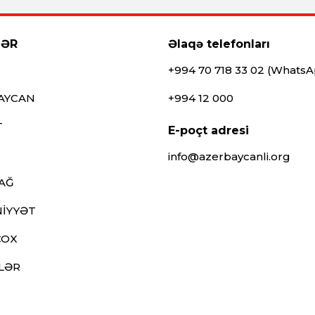
LƏR
Əlaqə telefonları
+994 70 718 33 02 (Whats
AYCAN
+994 12 000
T
E-poçt adresi
info@azerbaycanli.org
AĞ
İYYƏT
ÇOX
LƏR