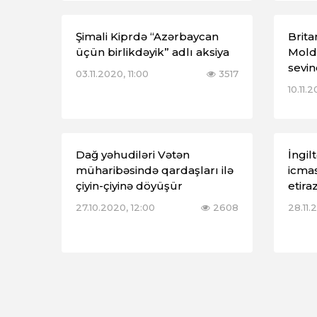
Şimali Kiprdə “Azərbaycan
Brita
üçün birlikdəyik” adlı aksiya
Mold
sevin
03.11.2020, 11:00
3517
10.11.
Dağ yəhudiləri Vətən
İngil
müharibəsində qardaşları ilə
icmas
çiyin-çiyinə döyüşür
etir
27.10.2020, 12:00
2608
28.11.