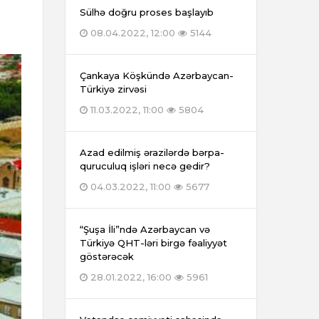
Sülhə doğru proses başlayıb
08.04.2022, 12:00
5144
Çankaya Köşkündə Azərbaycan-
Türkiyə zirvəsi
11.03.2022, 11:00
5804
Azad edilmiş ərazilərdə bərpa-
quruculuq işləri necə gedir?
04.03.2022, 11:00
5677
“Şuşa İli”ndə Azərbaycan və
Türkiyə QHT-ləri birgə fəaliyyət
göstərəcək
28.01.2022, 16:00
5961