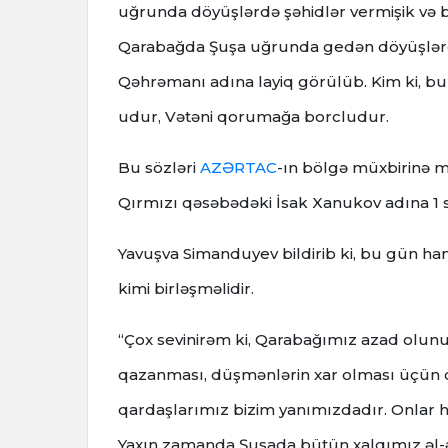
uğrunda döyüşlərdə şəhidlər vermişik və 
Qarabağda Şuşa uğrunda gedən döyüşlərd
Qəhrəmanı adına layiq görülüb. Kim ki, bu
udur, Vətəni qorumağa borcludur.
Bu sözləri
AZƏRTAC
-ın bölgə müxbirinə 
Qırmızı qəsəbədəki İsak Xanukov adına 1 
Yavuşva Simanduyev bildirib ki, bu gün h
kimi birləşməlidir.
“Çox sevinirəm ki, Qarabağımız azad olunu
qazanması, düşmənlərin xar olması üçün dua 
qardaşlarımız bizim yanımızdadır. Onlar ha
Yaxın zamanda Şuşada bütün xalqımız əl-ə