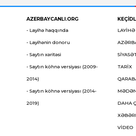
AZERBAYCANLI.ORG
KEÇİD
- Layihə haqqında
LAYİHƏ
- Layihənin donoru
AZƏRB
- Saytın xəritəsi
SİYASƏ
- Saytın köhnə versiyası (2009-
TARİX
2014)
QARAB
- Saytın köhnə versiyası (2014-
MƏDƏN
2019)
DAHA 
XƏBƏR
VİDEO