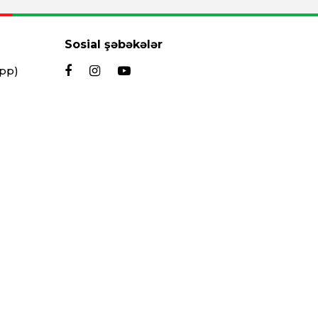
Sosial şəbəkələr
App)