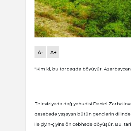
A-
A+
"Kim ki, bu torpaqda böyüyür, Azərbaycanı
Televiziyada dağ yəhudisi Daniel Zarbailov
qəsəbədə yaşayan bütün gənclərin dilindən
ilə çiyin-çiyinə ön cəbhədə döyüşür. Bu, t