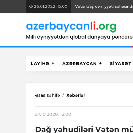
26.01.2022, 15:00
Vətəndaş cəmiyyəti sahəsində 
LAYİHƏ
AZƏRBAYCAN
SİYASƏT
Əsas səhifə
Xəbərlər
27.10.2020, 12:00
Dağ yəhudiləri Vətən müh