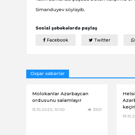
Simanduyev söyləyib.
Sosial şəbəkələrdə paylaş
Facebook
Twitter
Oxşar xəbərlər
Molokanlar Azərbaycan
Hels
ordusunu salamlayır
Azərb
keçiri
15.10.2020, 10:00
3501
19.10.