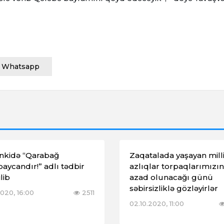
Whatsapp
inkidə “Qarabağ
Zaqatalada yaşayan mill
aycandır!” adlı tədbir
azlıqlar torpaqlarımızın
lib
azad olunacağı günü
səbirsizliklə gözləyirlər
2020, 16:00
2511
02.10.2020, 11:00