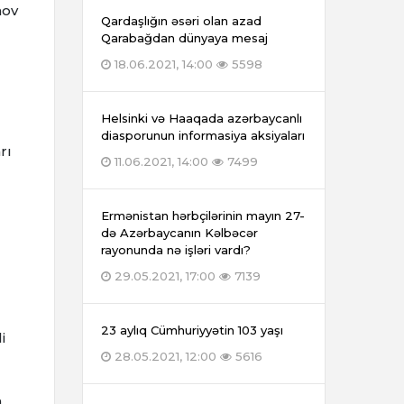
nov
Qardaşlığın əsəri olan azad
Qarabağdan dünyaya mesaj
18.06.2021, 14:00
5598
Helsinki və Haaqada azərbaycanlı
diasporunun informasiya aksiyaları
rı
11.06.2021, 14:00
7499
Ermənistan hərbçilərinin mayın 27-
də Azərbaycanın Kəlbəcər
rayonunda nə işləri vardı?
29.05.2021, 17:00
7139
23 aylıq Cümhuriyyətin 103 yaşı
i
28.05.2021, 12:00
5616
a