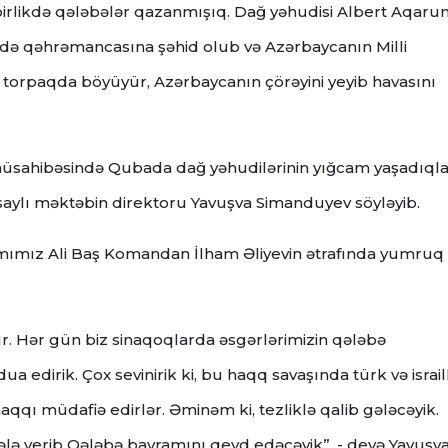
birlikdə qələbələr qazanmışıq. Dağ yəhudisi Albert Aqaru
ə qəhrəmancasına şəhid olub və Azərbaycanın Milli
 torpaqda böyüyür, Azərbaycanın çörəyini yeyib havasını
müsahibəsində Qubada dağ yəhudilərinin yığcam yaşadıqla
saylı məktəbin direktoru Yavuşva Simanduyev söyləyib.
amımız Ali Baş Komandan İlham Əliyevin ətrafında yumruq
r. Hər gün biz sinaqoqlarda əsgərlərimizin qələbə
edirik. Çox sevinirik ki, bu haqq savaşında türk və israill
qqı müdafiə edirlər. Əminəm ki, tezliklə qalib gələcəyik.
lə verib Qələbə bayramını qeyd edəcəyik”, - deyə Yavuşv