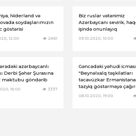
niya, Niderland və
Biz ruslar vətənimiz
ovada soydaşlarımızın
Azərbaycanı sevirik, ha
c göstərisi
işində onunlayıq
2020, 12:00
2661
09.10.2020, 10:00
tərədəki azərbaycanlı
Gəncədəki yəhudi icması
ı Derbi Şəhər Şurasına
"Beynəlxalq təşkilatları
az məktubu göndərib
təcavüzkar Ermənistana
təzyiq göstərməyə çağır
2020, 16:00
3337
08.10.2020, 19:00