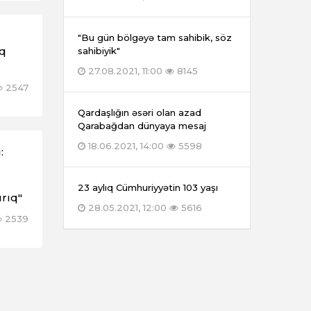
"Bu gün bölgəyə tam sahibik, söz
qq
sahibiyik"
27.08.2021, 11:00
8145
2547
Qardaşlığın əsəri olan azad
Qarabağdan dünyaya mesaj
18.06.2021, 14:00
5598
:
23 aylıq Cümhuriyyətin 103 yaşı
ırıq"
28.05.2021, 12:00
5616
2539