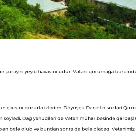
n çörəyini yeyib havasını udur, Vətəni qorumağa borcludur
un çıxışını qürurla izlədim. Döyüşçü Daniel o sözləri Qırm
 söylədi. Dağ yəhudiləri də Vətən müharibəsində qardaşla
arixən belə olub və bundan sonra da belə olacaq. Vətənimiz