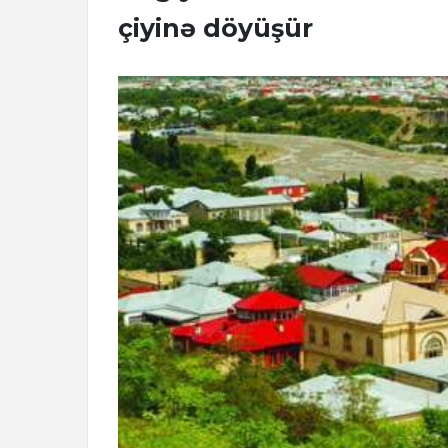
çiyinə döyüşür