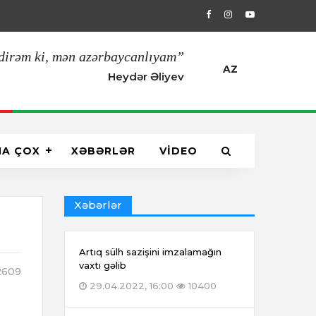
29.04.2022, 16:00
Artıq sülh sazişin
dirəm ki, mən azərbaycanlıyam”
AZ
Heydər Əliyev
HA ÇOX
XƏBƏRLƏR
VİDEO
Xəbərlər
Artıq sülh sazişini imzalamağın
vaxtı gəlib
609
29.04.2022, 16:00
10400