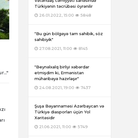
Vətəndaş cəmiyyəti sahəsində
Türkiyənin təcrübəsi öyrənilir
26.01.2022, 15:00
5848
"Bu gün bölgəyə tam sahibik, söz
sahibiyik"
27.08.2021, 11:00
8145
"Beynəlxalq birliyi xəbərdar
..."
etmişdim ki, Ermənistan
müharibəyə hazırlaşır"
24.08.2021, 19:00
7437
Şuşa Bəyannaməsi Azərbaycan və
ızı
Türkiyə diasporları üçün Yol
Xəritəsidir
rı
21.06.2021, 11:00
5749