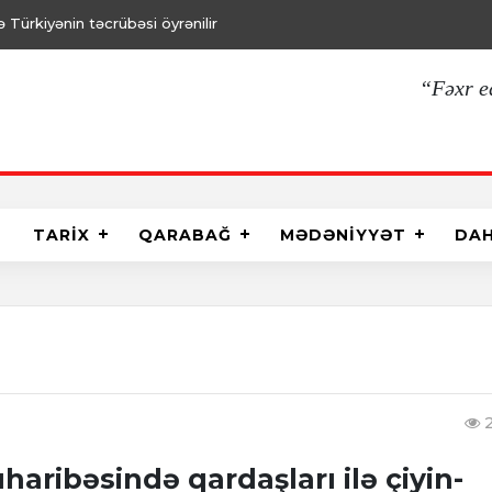
Türkiyənin təcrübəsi öyrənilir
“Fəxr e
TARİX
QARABAĞ
MƏDƏNİYYƏT
DA
2
aribəsində qardaşları ilə çiyin-