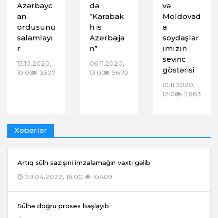
Azərbayc
də
və
an
“Karabak
Moldovad
ordusunu
h is
a
salamlayı
Azerbaija
soydaşlar
r
n”
ımızın
sevinc
15.10.2020,
06.11.2020,
göstərisi
10:00
3507
13:00
5670
10.11.2020,
12:00
2663
Xəbərlər
Artıq sülh sazişini imzalamağın vaxtı gəlib
29.04.2022, 16:00
10409
Sülhə doğru proses başlayıb