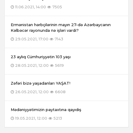
11.06.2021, 14:00
7505
Ermənistan hərbçilərinin mayın 27-də Azərbaycanın
Kəlbəcər rayonunda nə işləri vardı?
29.05.2021, 17:00
7143
23 aylıq Cümhuriyyətin 103 yaşı
28.05.2021, 12:00
5619
Zəfəri bizə yaşadanları YAŞAT!
26.05.2021, 12:00
6608
Mədəniyyətimizin paytaxtına qayıdış
19.05.2021, 12:00
5213