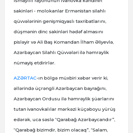
İsmayıllı rayonunun İvanovka kəndinin
sakinləri - molokanlar Ermənistan silahlı
qüvvələrinin genişmiqyaslı təxribatlarını,
düşmənin dinc sakinləri hədəf almasını
pisləyir və Ali Baş Komandan İlham Əliyevlə,
Azərbaycan Silahlı Qüvvələri ilə həmrəylik
nümayiş etdirirlər.
AZƏRTAC
-ın bölgə müxbiri xəbər verir ki,
əllərində üçrəngli Azərbaycan bayrağını,
Azərbaycan Ordusu ilə həmrəylik şüarlarını
tutan ivanovkalılar mərkəzi küçəboyu yürüş
edərək, uca səslə “Qarabağ Azərbaycandır”,
“Qarabağ bizimdir, bizim olacaq”, “Salam,