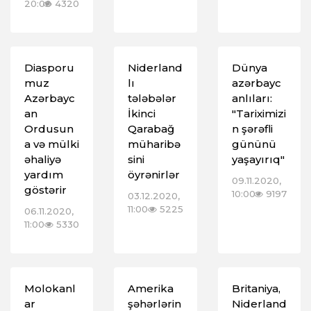
20:00
4320
Diasporu
Niderland
Dünya
muz
lı
azərbayc
Azərbayc
tələbələr
anlıları:
an
İkinci
"Tariximizi
Ordusun
Qarabağ
n şərəfli
a və mülki
müharibə
gününü
əhaliyə
sini
yaşayırıq"
yardım
öyrənirlər
09.11.2020,
göstərir
10:00
9197
03.12.2020,
11:00
5225
06.11.2020,
11:00
5330
Molokanl
Amerika
Britaniya,
ar
şəhərlərin
Niderland