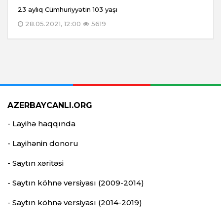
23 aylıq Cümhuriyyətin 103 yaşı
28.05.2021, 12:00
5619
AZERBAYCANLI.ORG
- Layihə haqqında
- Layihənin donoru
- Saytın xəritəsi
- Saytın köhnə versiyası (2009-2014)
- Saytın köhnə versiyası (2014-2019)