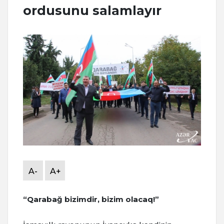
ordusunu salamlayır
A-
A+
“Qarabağ bizimdir, bizim olacaq!”