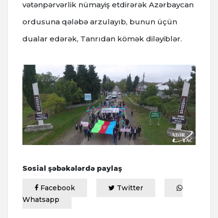
vətənpərvərlik nümayiş etdirərək Azərbaycan
ordusuna qələbə arzulayıb, bunun üçün
dualar edərək, Tanrıdan kömək diləyiblər.
Sosial şəbəkələrdə paylaş
Facebook
Twitter
Whatsapp