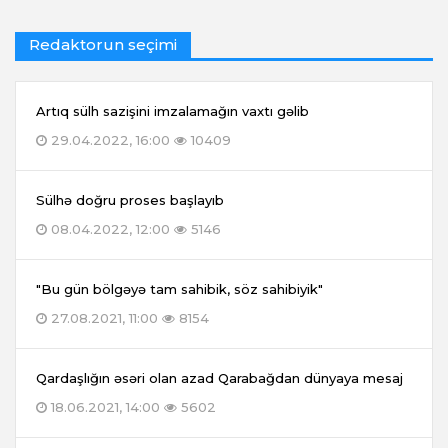
Redaktorun seçimi
Artıq sülh sazişini imzalamağın vaxtı gəlib
29.04.2022, 16:00
10409
Sülhə doğru proses başlayıb
08.04.2022, 12:00
5146
"Bu gün bölgəyə tam sahibik, söz sahibiyik"
27.08.2021, 11:00
8154
Qardaşlığın əsəri olan azad Qarabağdan dünyaya mesaj
18.06.2021, 14:00
5602