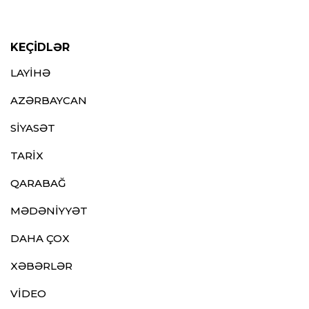
KEÇİDLƏR
LAYİHƏ
AZƏRBAYCAN
SİYASƏT
TARİX
QARABAĞ
MƏDƏNİYYƏT
DAHA ÇOX
XƏBƏRLƏR
VİDEO