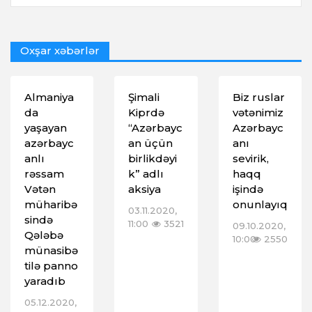
Oxşar xəbərlər
Almaniya
Şimali
Biz ruslar
da
Kiprdə
vətənimiz
yaşayan
“Azərbayc
Azərbayc
azərbayc
an üçün
anı
anlı
birlikdəyi
sevirik,
rəssam
k” adlı
haqq
Vətən
aksiya
işində
müharibə
onunlayıq
03.11.2020,
sində
11:00
3521
09.10.2020,
Qələbə
10:00
2550
münasibə
tilə panno
yaradıb
05.12.2020,