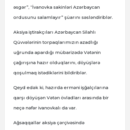
əsgər”, “İvanovka sakinləri Azərbaycan
ordusunu salamlayır” şüarını səsləndiriblər.
Aksiya iştirakçıları Azərbaycan Silahlı
Qüvvələrinin torpaqlarımızın azadlığı
uğrunda apardığı mübarizədə Vətənin
çağırışına hazır olduqlarını, döyüşlərə
qoşulmaq istədiklərini bildiriblər.
Qeyd edək ki, hazırda erməni işğalçılarına
qarşı döyüşən Vətən övladları arasında bir
neçə nəfər ivanovkalı da var.
Ağsaqqallar aksiya çərçivəsində