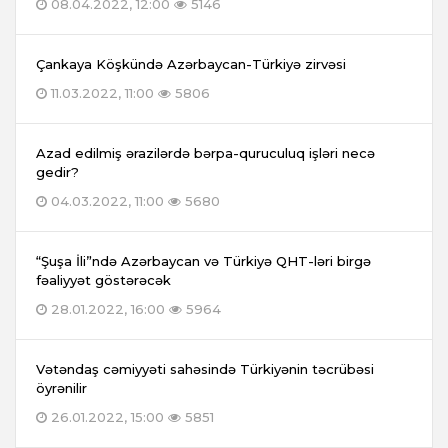
08.04.2022, 12:00
5146
Çankaya Köşkündə Azərbaycan-Türkiyə zirvəsi
11.03.2022, 11:00
5806
Azad edilmiş ərazilərdə bərpa-quruculuq işləri necə
gedir?
04.03.2022, 11:00
5680
“Şuşa İli”ndə Azərbaycan və Türkiyə QHT-ləri birgə
fəaliyyət göstərəcək
28.01.2022, 16:00
5964
Vətəndaş cəmiyyəti sahəsində Türkiyənin təcrübəsi
öyrənilir
26.01.2022, 15:00
5851