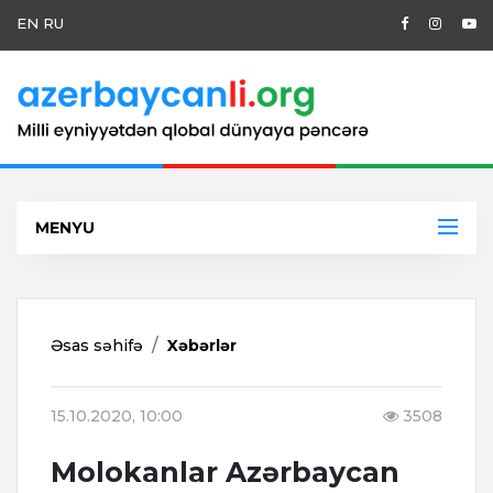
EN
RU
MENYU
Əsas səhifə
Xəbərlər
15.10.2020, 10:00
3508
Molokanlar Azərbaycan