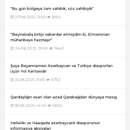
"Bu gün bölgəyə tam sahibik, söz sahibiyik"
27.08.2021, 11:00
8154
"Beynəlxalq birliyi xəbərdar etmişdim ki, Ermənistan
müharibəyə hazırlaşır"
24.08.2021, 19:00
7443
Şuşa Bəyannaməsi Azərbaycan və Türkiyə diasporları
üçün Yol Xəritəsidir
21.06.2021, 11:00
5752
Qardaşlığın əsəri olan azad Qarabağdan dünyaya mesaj
18.06.2021, 14:00
5602
Helsinki və Haaqada azərbaycanlı diasporunun
informasiya aksiyaları