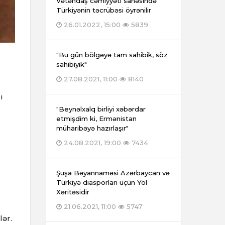
Vətəndaş cəmiyyəti sahəsində
Türkiyənin təcrübəsi öyrənilir
26.01.2022, 15:00
5839
"Bu gün bölgəyə tam sahibik, söz
sahibiyik"
27.08.2021, 11:00
8140
ı
"Beynəlxalq birliyi xəbərdar
etmişdim ki, Ermənistan
müharibəyə hazırlaşır"
24.08.2021, 19:00
7434
Şuşa Bəyannaməsi Azərbaycan və
Türkiyə diasporları üçün Yol
Xəritəsidir
21.06.2021, 11:00
5747
ər.