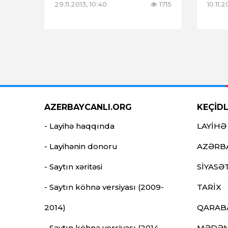
29.11.2013, 10:40
1715
10.11.
AZERBAYCANLI.ORG
KEÇİD
- Layihə haqqında
LAYİHƏ
- Layihənin donoru
AZƏRB
- Saytın xəritəsi
SİYASƏ
- Saytın köhnə versiyası (2009-
TARİX
2014)
QARAB
- Saytın köhnə versiyası (2014-
MƏDƏN