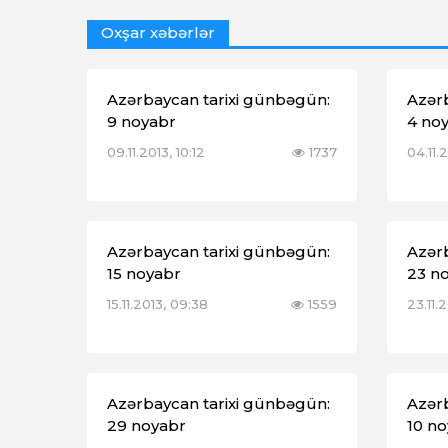
Oxşar xəbərlər
Azərbaycan tarixi günbəgün:
Azər
9 noyabr
4 no
09.11.2013, 10:12
1737
04.11.2
Azərbaycan tarixi günbəgün:
Azər
15 noyabr
23 n
15.11.2013, 09:38
1559
23.11.
Azərbaycan tarixi günbəgün:
Azər
29 noyabr
10 n