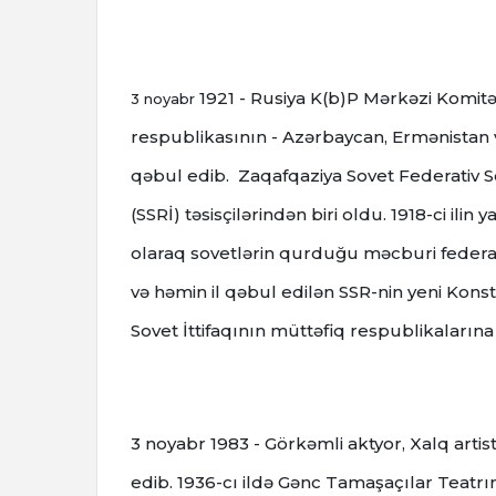
1921 - Rusiya K(b)P Mərkəzi Komi
3 noyabr
respublikasının - Azərbaycan, Ermənistan 
qəbul edib.
Zaqafqaziya Sovet Federativ Sos
(SSRİ) təsisçilərindən biri oldu.
1918-ci ilin
olaraq sovetlərin qurduğu məcburi feder
və həmin il qəbul edilən SSR-nin yeni Kons
Sovet İttifaqının müttəfiq respublikalarına 
3 noyabr
1983 - Görkəmli aktyor, Xalq artisti
edib.
1936-cı ildə Gənc Tamaşaçılar Teatrını