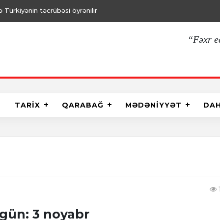
Türkiyənin təcrübəsi öyrənilir
“Fəxr e
TARİX
QARABAĞ
MƏDƏNİYYƏT
DA
gün: 3 noyabr