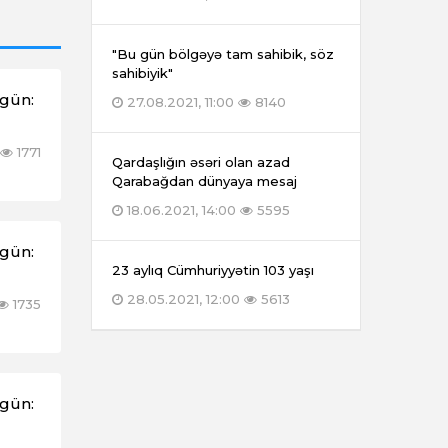
"Bu gün bölgəyə tam sahibik, söz
sahibiyik"
əgün:
27.08.2021, 11:00
8140
1771
Qardaşlığın əsəri olan azad
Qarabağdan dünyaya mesaj
18.06.2021, 14:00
5595
əgün:
23 aylıq Cümhuriyyətin 103 yaşı
28.05.2021, 12:00
5613
1735
əgün: