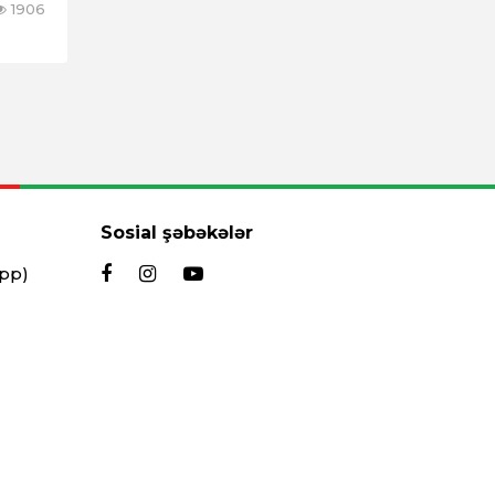
1906
Sosial şəbəkələr
App)