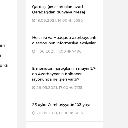
Qardaşlığın əsəri olan azad
Qarabağdan dünyaya mesaj
18.06.2021, 14:00
5595
Helsinki və Haaqada azərbaycanlı
diasporunun informasiya aksiyaları
nın
11.06.2021, 14:00
7496
i
ərdi
Ermənistan hərbçilərinin mayın 27-
də Azərbaycanın Kəlbəcər
rayonunda nə işləri vardı?
29.05.2021, 17:00
7135
23 aylıq Cümhuriyyətin 103 yaşı
28.05.2021, 12:00
5613