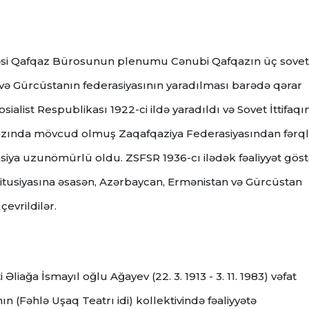
təsi Qafqaz Bürosunun plenumu Cənubi Qafqazın üç sovet
və Gürcüstanın federasiyasının yaradılması barədə qərar
ialist Respublikası 1922-ci ildə yaradıldı və Sovet İttifaqı
 yazında mövcud olmuş Zaqafqaziya Federasiyasından fərql
asiya uzunömürlü oldu.
ZSFSR 1936-cı ilədək fəaliyyət göst
titusiyasına əsasən, Azərbaycan, Ermənistan və Gürcüstan
çevrildilər.
 Əliağa İsmayıl oğlu Ağayev (22. 3. 1913 - 3. 11. 1983) vəfat
n (Fəhlə Uşaq Teatrı idi) kollektivində fəaliyyətə