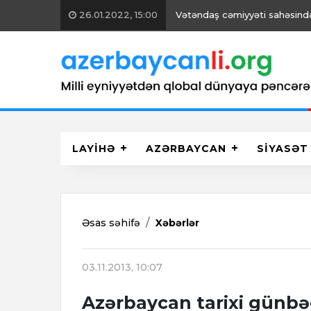
26.01.2022, 15:00
Vətəndaş cəmiyyəti sahəsində 
LAYİHƏ
AZƏRBAYCAN
SİYASƏT
Əsas səhifə
Xəbərlər
03.11.2013, 10:07
Azərbaycan tarixi günbə