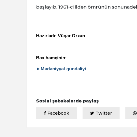
başlayıb.
1961-ci ildən ömrünün sonunadək
Hazırladı: Vüqar Orxan
Bax həmçinin:
►Mədəniyyət gündəliyi
Sosial şəbəkələrdə paylaş
Facebook
Twitter