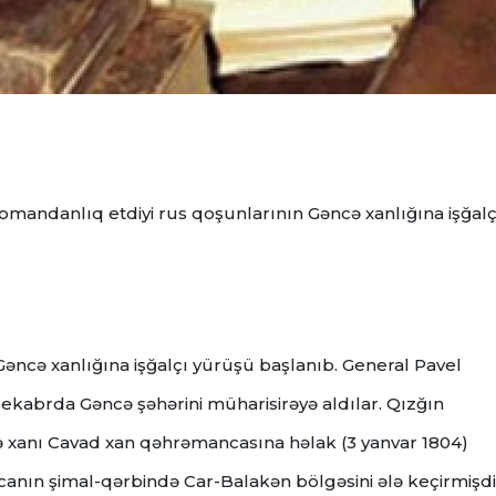
omandanlıq etdiyi rus qoşunlarının Gəncə xanlığına işğalç
Gəncə xanlığına işğalçı yürüşü başlanıb.
General Pavel
ekabrda Gəncə şəhərini müharisirəyə aldılar.
Qızğın
ə xanı Cavad xan qəhrəmancasına həlak (3 yanvar 1804)
nın şimal-qərbində Car-Balakən bölgəsini ələ keçirmişdil