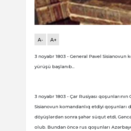
A-
A+
3 noyabr 1803 - General Pavel Sisianovun k
yürüşü başlanıb...
3 noyabr
1803 - Çar Rusiyası qoşunlarının 
Sisianovun komandanlıq etdiyi qoşunları d
döyüşlərdən sonra şəhər süqut etdi, Gənc
olub.
Bundan öncə rus qoşunları Azərbayca