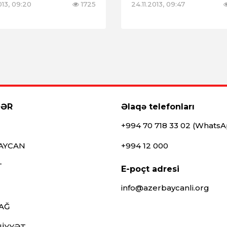
2013, 09:20
1725
24.11.2013, 09:47
LƏR
Əlaqə telefonları
+994 70 718 33 02 (Whats
AYCAN
+994 12 000
T
E-poçt adresi
info@azerbaycanli.org
AĞ
İYYƏT