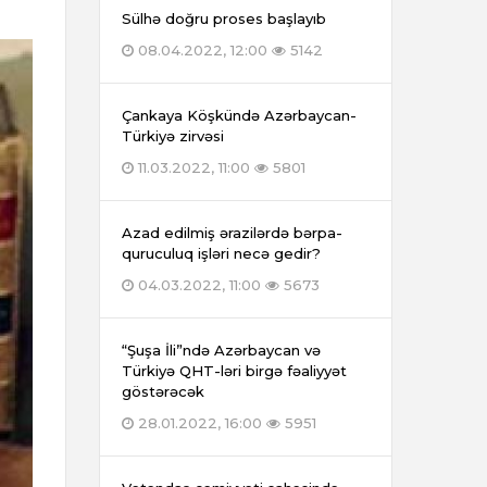
Sülhə doğru proses başlayıb
08.04.2022, 12:00
5142
Çankaya Köşkündə Azərbaycan-
Türkiyə zirvəsi
11.03.2022, 11:00
5801
Azad edilmiş ərazilərdə bərpa-
quruculuq işləri necə gedir?
04.03.2022, 11:00
5673
“Şuşa İli”ndə Azərbaycan və
Türkiyə QHT-ləri birgə fəaliyyət
göstərəcək
28.01.2022, 16:00
5951