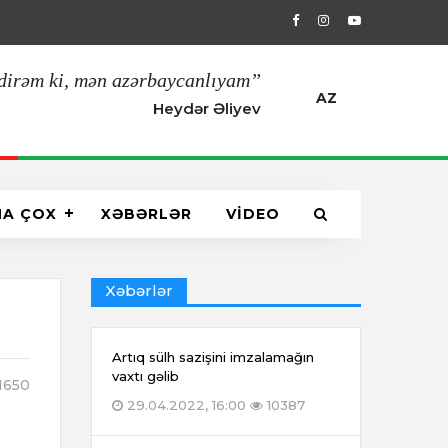
29.04.2022, 16:00
Artıq sülh sazişin
dirəm ki, mən azərbaycanlıyam”
AZ
Heydər Əliyev
HA ÇOX
XƏBƏRLƏR
VİDEO
Xəbərlər
Artıq sülh sazişini imzalamağın
vaxtı gəlib
1650
29.04.2022, 16:00
10387