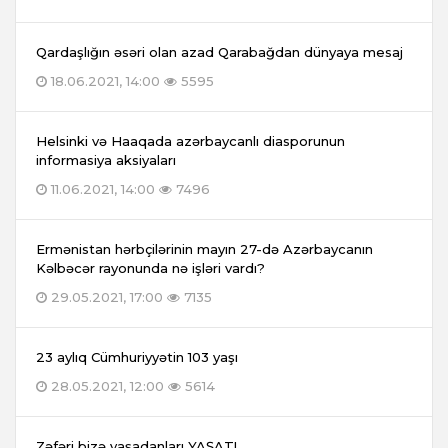
Qardaşlığın əsəri olan azad Qarabağdan dünyaya mesaj
18.06.2021, 14:00
5595
Helsinki və Haaqada azərbaycanlı diasporunun
informasiya aksiyaları
11.06.2021, 14:00
7496
Ermənistan hərbçilərinin mayın 27-də Azərbaycanın
Kəlbəcər rayonunda nə işləri vardı?
29.05.2021, 17:00
7135
23 aylıq Cümhuriyyətin 103 yaşı
28.05.2021, 12:00
5614
Zəfəri bizə yaşadanları YAŞAT!