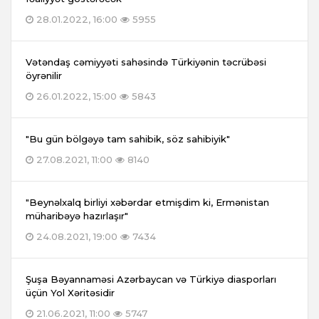
28.01.2022, 16:00
5955
Vətəndaş cəmiyyəti sahəsində Türkiyənin təcrübəsi
öyrənilir
26.01.2022, 15:00
5843
"Bu gün bölgəyə tam sahibik, söz sahibiyik"
27.08.2021, 11:00
8140
"Beynəlxalq birliyi xəbərdar etmişdim ki, Ermənistan
müharibəyə hazırlaşır"
24.08.2021, 19:00
7434
Şuşa Bəyannaməsi Azərbaycan və Türkiyə diasporları
üçün Yol Xəritəsidir
21.06.2021, 11:00
5747