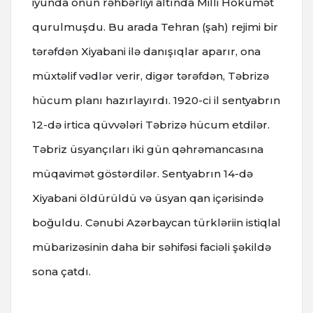
iyunda onun rəhbərliyi altında Milli Hökumət
qurulmuşdu.
Bu arada Tehran (şah) rejimi bir
tərəfdən Xiyabani ilə danışıqlar aparır, ona
müxtəlif vədlər verir, digər tərəfdən, Təbrizə
hücum planı hazırlayırdı.
1920-ci il sentyabrın
12-də irtica qüvvələri Təbrizə hücum etdilər.
Təbriz üsyançıları iki gün qəhrəmancasına
müqavimət göstərdilər. Sentyabrın 14-də
Xiyabani öldürüldü və üsyan qan içərisində
boğuldu.
Cənubi Azərbaycan türkləriin istiqlal
mübarizəsinin daha bir səhifəsi faciəli şəkildə
sona çatdı.