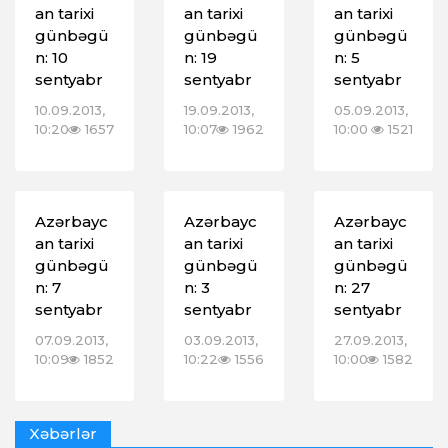
an tarixi
an tarixi
an tarixi
günbəgü
günbəgü
günbəgü
n: 10
n: 19
n: 5
sentyabr
sentyabr
sentyabr
10.09.2013,
19.09.2013,
05.09.2013,
10:20
1657
10:07
1962
10:00
1521
Azərbayc
Azərbayc
Azərbayc
an tarixi
an tarixi
an tarixi
günbəgü
günbəgü
günbəgü
n: 7
n: 3
n: 27
sentyabr
sentyabr
sentyabr
07.09.2013,
03.09.2013,
27.09.2013,
10:09
1852
10:22
1556
10:00
1582
Xəbərlər