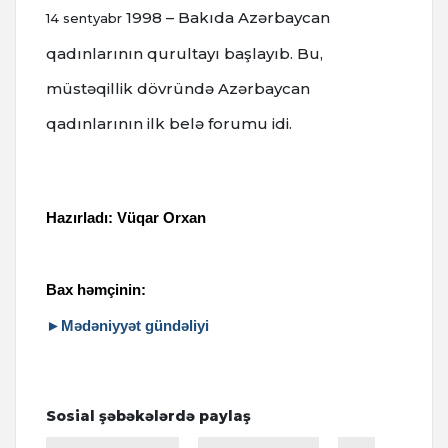
1998 – Bakıda Azərbaycan
14 sentyabr
qadınlarının qurultayı başlayıb. Bu,
müstəqillik dövründə Azərbaycan
qadınlarının ilk belə forumu idi.
Hazırladı: Vüqar Orxan
Bax həmçinin:
►Mədəniyyət gündəliyi
Sosial şəbəkələrdə paylaş