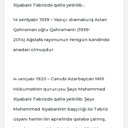
Xiyabani Təbrizdə qətlə yetirilib...
14 sentyabr
1939 – Yazıçı, dramaturq Aslan
Qəhrəman oğlu Qəhrəmanlı (1939-
2014) Ağstafa rayonunun Yenigün kəndində
anadan olmuşdur.
1920 – Cənubi Azərbaycan Milli
14 sentyabr
Hökumətinin qurucusu Şeyx Məhəmməd
Xiyabani Təbrizdə qətlə yetirilib.
Şeyx
Məhəmməd Xiyabaninin başçılığı ilə Təbriz
üsyanı həmin ilin aprelində qələbə çalmış,