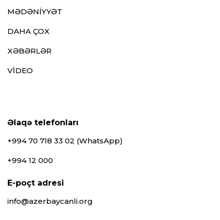
MƏDƏNİYYƏT
DAHA ÇOX
XƏBƏRLƏR
VİDEO
Əlaqə telefonları
+994 70 718 33 02 (WhatsApp)
+994 12 000
E-poçt adresi
info@azerbaycanli.org