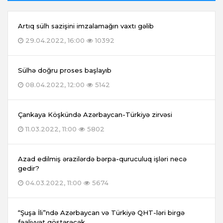
Artıq sülh sazişini imzalamağın vaxtı gəlib
29.04.2022, 16:00
10392
Sülhə doğru proses başlayıb
08.04.2022, 12:00
5142
Çankaya Köşkündə Azərbaycan-Türkiyə zirvəsi
11.03.2022, 11:00
5802
Azad edilmiş ərazilərdə bərpa-quruculuq işləri necə
gedir?
04.03.2022, 11:00
5674
“Şuşa İli”ndə Azərbaycan və Türkiyə QHT-ləri birgə
fəaliyyət göstərəcək