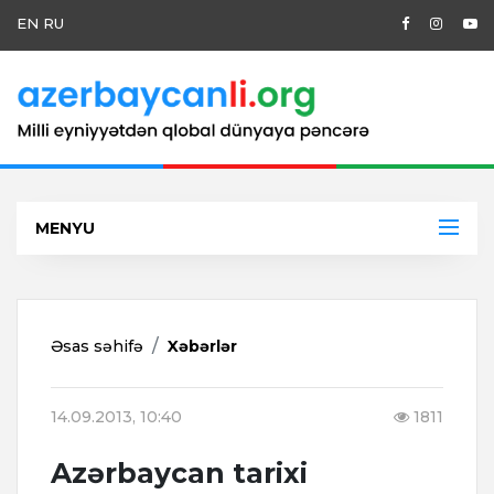
EN
RU
MENYU
Əsas səhifə
Xəbərlər
14.09.2013, 10:40
1811
Azərbaycan tarixi