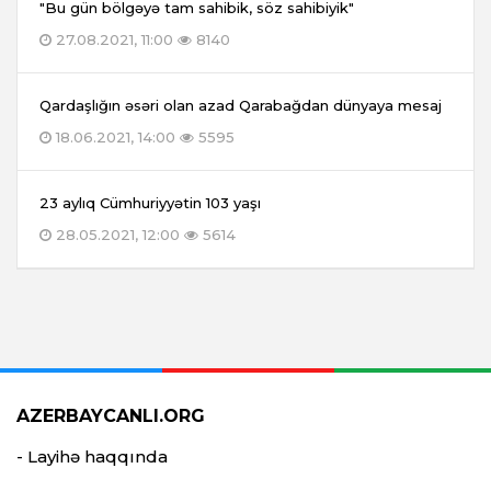
"Bu gün bölgəyə tam sahibik, söz sahibiyik"
27.08.2021, 11:00
8140
Qardaşlığın əsəri olan azad Qarabağdan dünyaya mesaj
18.06.2021, 14:00
5595
23 aylıq Cümhuriyyətin 103 yaşı
28.05.2021, 12:00
5614
AZERBAYCANLI.ORG
- Layihə haqqında