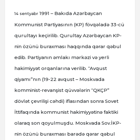
1991 – Bakıda Azərbaycan
14 sentyabr
Kommunist Partiyasının (KP) fövqəladə 33-cü
qurultayı keçirilib.
Qurultay Azərbaycan KP-
nin özünü buraxması haqqında qərar qəbul
edib. Partiyanın əmlakı mərkəzi və yerli
hakimiyyət orqanlarına verilib.
“Avqust
qiyamı”nın (19-22 avqust – Moskvada
komminist-revanşist qüvvələrin “QKÇP”
dövlət çevrilişi cəhdi) iflasından sonra Sovet
İttifaqında kommunist hakimiyyətinə faktiki
olaraq son qoyulmuşdu. Moskvada Sov.İKP-
nin özünü buraxması barədə qərar qəbul