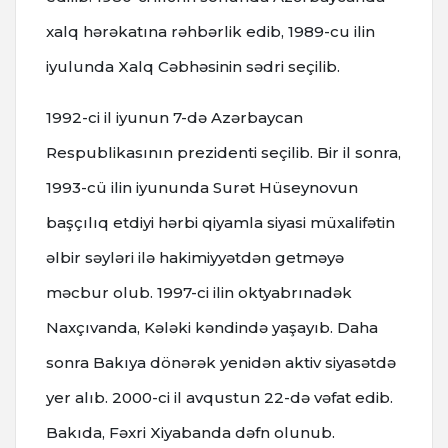
xalq hərəkatına rəhbərlik edib, 1989-cu ilin
iyulunda Xalq Cəbhəsinin sədri seçilib.
1992-ci il iyunun 7-də Azərbaycan
Respublikasının prezidenti seçilib. Bir il sonra,
1993-cü ilin iyununda Surət Hüseynovun
başçılıq etdiyi hərbi qiyamla siyasi müxalifətin
əlbir səyləri ilə hakimiyyətdən getməyə
məcbur olub. 1997-ci ilin oktyabrınadək
Naxçıvanda, Kələki kəndində yaşayıb.
Daha
sonra Bakıya dönərək yenidən aktiv siyasətdə
yer alıb. 2000-ci il avqustun 22-də vəfat edib.
Bakıda, Fəxri Xiyabanda dəfn olunub.