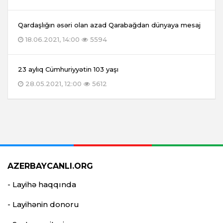
Qardaşlığın əsəri olan azad Qarabağdan dünyaya mesaj
18.06.2021, 14:00
5594
23 aylıq Cümhuriyyətin 103 yaşı
28.05.2021, 12:00
5612
AZERBAYCANLI.ORG
- Layihə haqqında
- Layihənin donoru