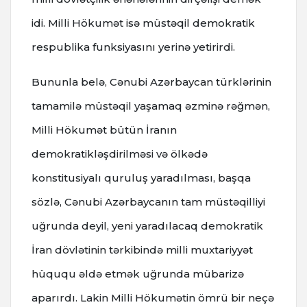
idi. Milli Hökumət isə müstəqil demokratik
respublika funksiyasını yerinə yetirirdi.
Bununla belə, Cənubi Azərbaycan türklərinin
tamamilə müstəqil yaşamaq əzminə rəğmən,
Milli Hökumət bütün İranın
demokratikləşdirilməsi və ölkədə
konstitusiyalı quruluş yaradılması, başqa
sözlə, Cənubi Azərbaycanın tam müstəqilliyi
uğrunda deyil, yeni yaradılacaq demokratik
İran dövlətinin tərkibində milli muxtariyyət
hüququ əldə etmək uğrunda mübarizə
aparırdı. Lakin Milli Hökumətin ömrü bir neçə