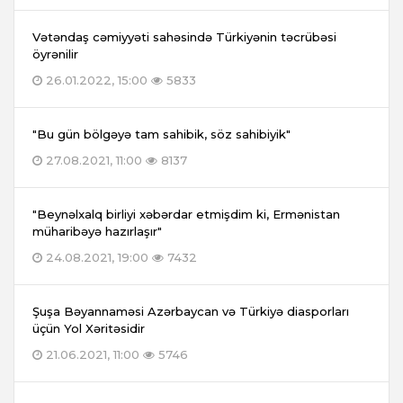
Vətəndaş cəmiyyəti sahəsində Türkiyənin təcrübəsi
öyrənilir
26.01.2022, 15:00
5833
"Bu gün bölgəyə tam sahibik, söz sahibiyik"
27.08.2021, 11:00
8137
"Beynəlxalq birliyi xəbərdar etmişdim ki, Ermənistan
müharibəyə hazırlaşır"
24.08.2021, 19:00
7432
Şuşa Bəyannaməsi Azərbaycan və Türkiyə diasporları
üçün Yol Xəritəsidir
21.06.2021, 11:00
5746