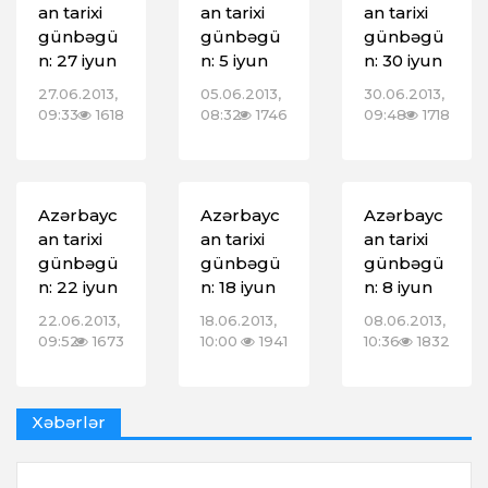
an tarixi
an tarixi
an tarixi
günbəgü
günbəgü
günbəgü
n: 27 iyun
n: 5 iyun
n: 30 iyun
27.06.2013,
05.06.2013,
30.06.2013,
09:33
1618
08:32
1746
09:48
1718
Azərbayc
Azərbayc
Azərbayc
an tarixi
an tarixi
an tarixi
günbəgü
günbəgü
günbəgü
n: 22 iyun
n: 18 iyun
n: 8 iyun
22.06.2013,
18.06.2013,
08.06.2013,
09:52
1673
10:00
1941
10:36
1832
Xəbərlər