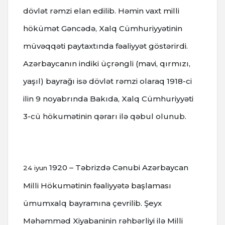
dövlət rəmzi elan edilib.
Həmin vaxt milli
hökümət Gəncədə, Xalq Cümhuriyyətinin
müvəqqəti paytaxtında fəaliyyət göstərirdi.
Azərbaycanın indiki üçrəngli (mavi, qırmızı,
yaşıl) bayrağı isə dövlət rəmzi olaraq 1918-ci
ilin 9 noyabrında Bakıda, Xalq Cümhuriyyəti
3-cü hökumətinin qərarı ilə qəbul olunub.
1920 – Təbrizdə Cənubi Azərbaycan
24 iyun
Milli Hökumətinin fəaliyyətə başlaması
ümumxalq bayramına çevrilib. Şeyx
Məhəmməd Xiyabaninin rəhbərliyi ilə Milli