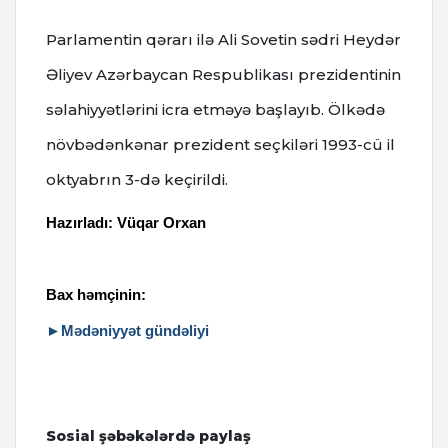
Parlamentin qərarı ilə Ali Sovetin sədri Heydər
Əliyev Azərbaycan Respublikası prezidentinin
səlahiyyətlərini icra etməyə başlayıb.
Ölkədə
növbədənkənar prezident seçkiləri 1993-cü il
oktyabrın 3-də keçirildi.
Hazırladı: Vüqar Orxan
Bax həmçinin:
►Mədəniyyət gündəliyi
Sosial şəbəkələrdə paylaş