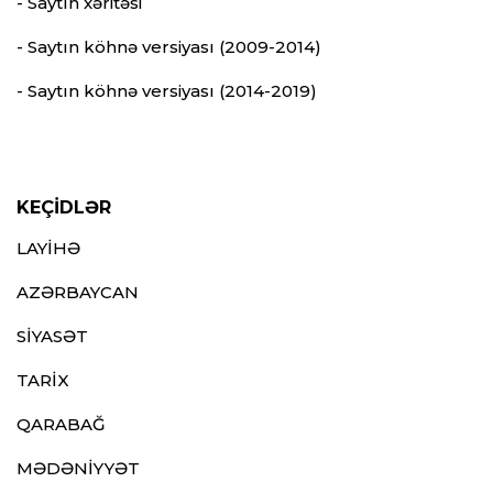
- Saytın xəritəsi
- Saytın köhnə versiyası (2009-2014)
- Saytın köhnə versiyası (2014-2019)
KEÇİDLƏR
LAYİHƏ
AZƏRBAYCAN
SİYASƏT
TARİX
QARABAĞ
MƏDƏNİYYƏT