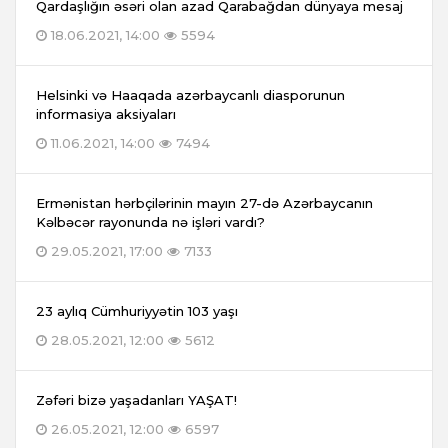
Qardaşlığın əsəri olan azad Qarabağdan dünyaya mesaj
18.06.2021, 14:00
5594
Helsinki və Haaqada azərbaycanlı diasporunun
informasiya aksiyaları
11.06.2021, 14:00
7494
Ermənistan hərbçilərinin mayın 27-də Azərbaycanın
Kəlbəcər rayonunda nə işləri vardı?
29.05.2021, 17:00
7133
23 aylıq Cümhuriyyətin 103 yaşı
28.05.2021, 12:00
5612
Zəfəri bizə yaşadanları YAŞAT!
26.05.2021, 12:00
6597