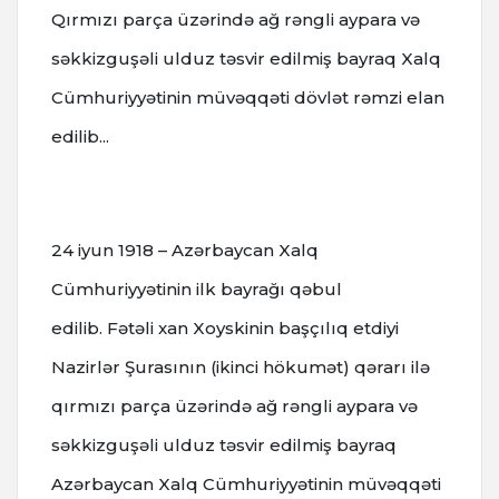
Qırmızı parça üzərində ağ rəngli aypara və
səkkizguşəli ulduz təsvir edilmiş bayraq Xalq
Cümhuriyyətinin müvəqqəti dövlət rəmzi elan
edilib...
24 iyun
1918 – Azərbaycan Xalq
Cümhuriyyətinin ilk bayrağı qəbul
edilib.
Fətəli xan Xoyskinin başçılıq etdiyi
Nazirlər Şurasının (ikinci hökumət) qərarı ilə
qırmızı parça üzərində ağ rəngli aypara və
səkkizguşəli ulduz təsvir edilmiş bayraq
Azərbaycan Xalq Cümhuriyyətinin müvəqqəti