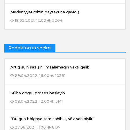
Mədəniyyətimizin paytaxtına qayıdış
19.05.2021, 12:00
5204
Redaktorun seçimi
Artıq sülh sazişini imzalamağın vaxtı gəlib
29.04.2022, 16:00
10381
Sülhə doğru proses başlayıb
08.04.2022, 12:00
5141
"Bu gün bölgəyə tam sahibik, söz sahibiyik"
27.08.2021, 11:00
8137