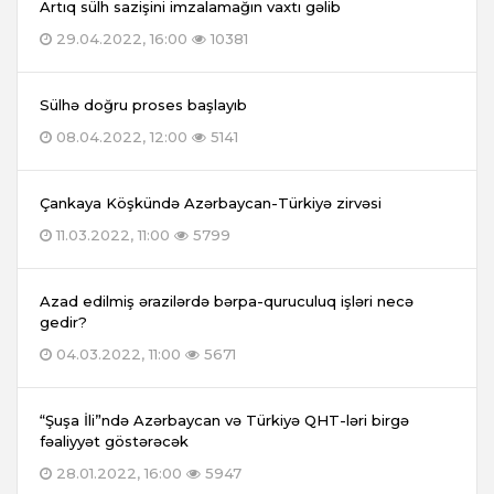
Artıq sülh sazişini imzalamağın vaxtı gəlib
29.04.2022, 16:00
10381
Sülhə doğru proses başlayıb
08.04.2022, 12:00
5141
Çankaya Köşkündə Azərbaycan-Türkiyə zirvəsi
11.03.2022, 11:00
5799
Azad edilmiş ərazilərdə bərpa-quruculuq işləri necə
gedir?
04.03.2022, 11:00
5671
“Şuşa İli”ndə Azərbaycan və Türkiyə QHT-ləri birgə
fəaliyyət göstərəcək
28.01.2022, 16:00
5947