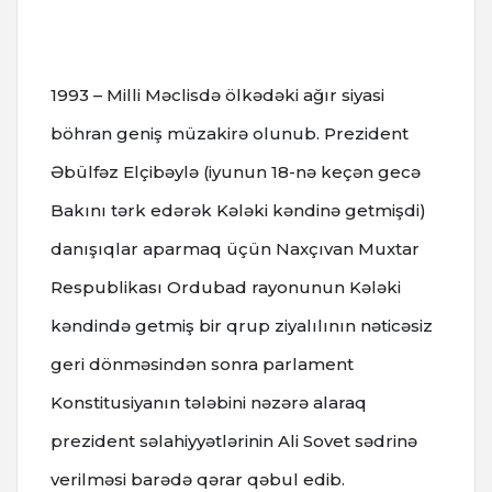
1993 – Milli Məclisdə ölkədəki ağır siyasi
böhran geniş müzakirə olunub.
Prezident
Əbülfəz Elçibəylə (iyunun 18-nə keçən gecə
Bakını tərk edərək Kələki kəndinə getmişdi)
danışıqlar aparmaq üçün Naxçıvan Muxtar
Respublikası Ordubad rayonunun Kələki
kəndində getmiş bir qrup ziyalılının nəticəsiz
geri dönməsindən sonra parlament
Konstitusiyanın tələbini nəzərə alaraq
prezident səlahiyyətlərinin Ali Sovet sədrinə
verilməsi barədə qərar qəbul edib.