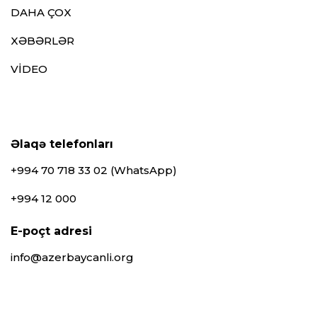
DAHA ÇOX
XƏBƏRLƏR
VİDEO
Əlaqə telefonları
+994 70 718 33 02 (WhatsApp)
+994 12 000
E-poçt adresi
info@azerbaycanli.org