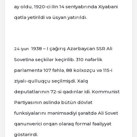
ay oldu, 1920-ci ilin 14 sentyabrında Xiyabani
qətlə yetirildi və üsyan yatırıldı.
1938 – I çağırış Azərbaycan SSR Ali
24 iyun
Sovetinə seçkilər keçirilib.
310 nəfərlik
parlamentə 107 fəhlə, 88 kolxozçu və 115-i
ziyalı-qulluqçu seçilmişdi. Xalq
deputatlarının 72-si qadınlar idi.
Kommunist
Partiyasının əslində bütün dövlət
funksiyalarını mənimsədiyi şəraitdə Ali Sovet
qanunverici orqan olaraq formal fəaliyyət
göstərirdi.