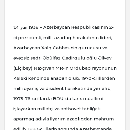
1938 – Azərbaycan Respublikasının 2-
24 iyun
ci prezidenti, milli-azadlıq hərəkatının lideri,
Azərbaycan Xalq Cəbhəsinin qurucusu və
əvəzsiz sədri Əbülfəz Qədirqulu oğlu Əliyev
(Elçibəy) Naxçıvan MR-in Ordubad rayonunun
Kələki kəndində anadan olub.
1970-ci illərdən
milli oyanış və disident hərəkatında yer alıb,
1975-76-cı illərdə BDU-da tarix müəllimi
işləyərkən millətçi və antisovet təbliğatı
aparmaq adıyla ilyarım azadlıqdan məhrum
edilib.
1980-ci illərin sonunda Azərbaycanda