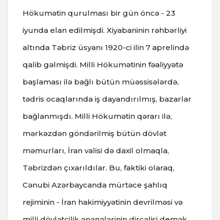
Hökumətin qurulması bir gün öncə - 23
iyunda elan edilmişdi. Xiyabaninin rəhbərliyi
altında Təbriz üsyanı 1920-ci ilin 7 aprelində
qalib gəlmişdi.
Milli Hökumətinin fəaliyyətə
başlaması ilə bağlı bütün müəssisələrdə,
tədris ocaqlarında iş dayandırılmış, bazarlar
bağlanmışdı. Milli Hökumətin qərarı ilə,
mərkəzdən göndərilmiş bütün dövlət
məmurları, İran valisi də daxil olmaqla,
Təbrizdən çıxarıldılar.
Bu, faktiki olaraq,
Cənubi Azərbaycanda mürtəce şahlıq
rejiminin - İran hakimiyyətinin devrilməsi və
milli dövlətçilik ənənələrinin dirçəlişi demək