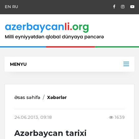
EN
RU
MENYU
Əsas səhifə
Xəbərlər
24.06.2013, 09:18
1639
Azərbaycan tarixi