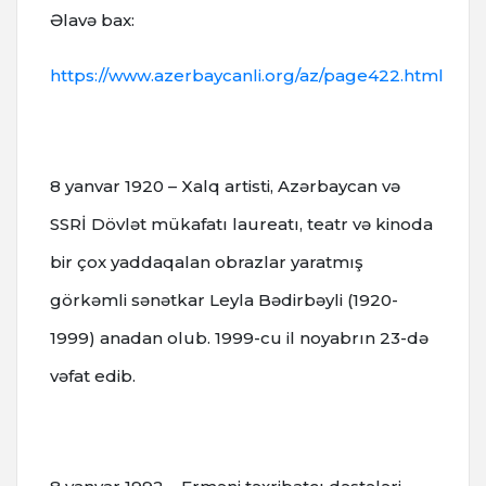
Əlavə bax:
https://www.azerbaycanli.org/az/page422.html
8 yanvar 1920 – Xalq artisti, Azərbaycan və
SSRİ Dövlət mükafatı laureatı, teatr və kinoda
bir çox yaddaqalan obrazlar yaratmış
görkəmli sənətkar Leyla Bədirbəyli (1920-
1999) anadan olub.
1999-cu il noyabrın 23-də
vəfat edib.