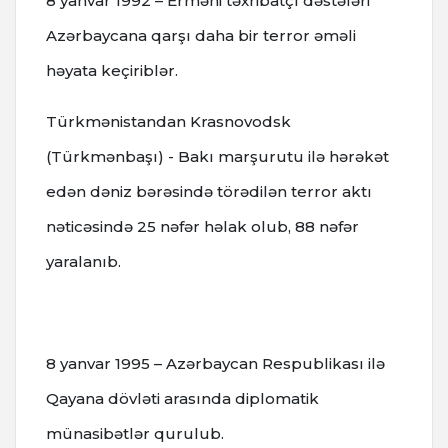
8 yanvar 1992 – Erməni təxribatçı dəstələri
Azərbaycana qarşı daha bir terror əməli
həyata keçiriblər.
Türkmənistandan Krasnovodsk
(Türkmənbaşı) - Bakı marşurutu ilə hərəkət
edən dəniz bərəsində törədilən terror aktı
nəticəsində 25 nəfər həlak olub, 88 nəfər
yaralanıb.
8 yanvar 1995 – Azərbaycan Respublikası ilə
Qayana dövləti arasında diplomatik
münasibətlər qurulub.