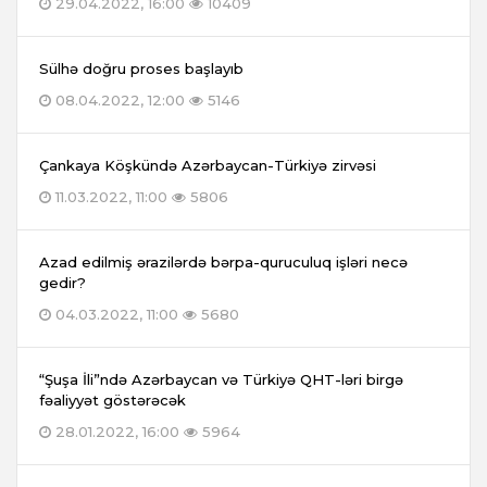
29.04.2022, 16:00
10409
Sülhə doğru proses başlayıb
08.04.2022, 12:00
5146
Çankaya Köşkündə Azərbaycan-Türkiyə zirvəsi
11.03.2022, 11:00
5806
Azad edilmiş ərazilərdə bərpa-quruculuq işləri necə
gedir?
04.03.2022, 11:00
5680
“Şuşa İli”ndə Azərbaycan və Türkiyə QHT-ləri birgə
fəaliyyət göstərəcək
28.01.2022, 16:00
5964