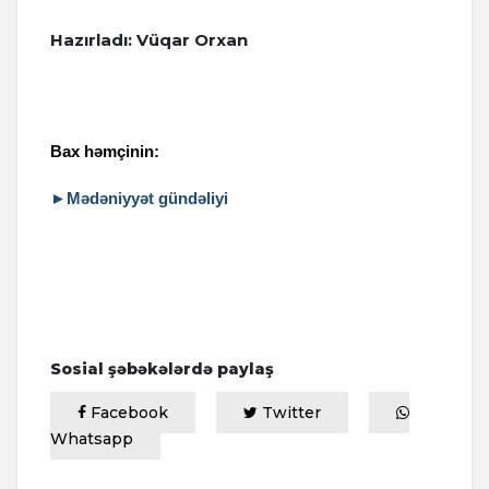
Hazırladı: Vüqar Orxan
Bax həmçinin:
►Mədəniyyət gündəliyi
Sosial şəbəkələrdə paylaş
Facebook
Twitter
Whatsapp