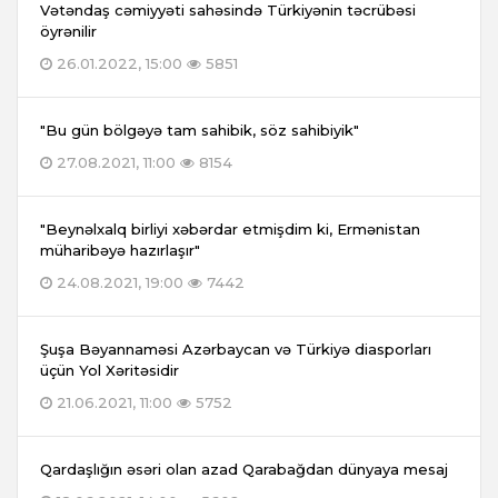
Vətəndaş cəmiyyəti sahəsində Türkiyənin təcrübəsi
öyrənilir
26.01.2022, 15:00
5851
"Bu gün bölgəyə tam sahibik, söz sahibiyik"
27.08.2021, 11:00
8154
"Beynəlxalq birliyi xəbərdar etmişdim ki, Ermənistan
müharibəyə hazırlaşır"
24.08.2021, 19:00
7442
Şuşa Bəyannaməsi Azərbaycan və Türkiyə diasporları
üçün Yol Xəritəsidir
21.06.2021, 11:00
5752
Qardaşlığın əsəri olan azad Qarabağdan dünyaya mesaj