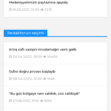
Mədəniyyətimizin paytaxtına qayıdış
19.05.2021, 12:00
5213
Redaktorun seçimi
Artıq sülh sazişini imzalamağın vaxtı gəlib
29.04.2022, 16:00
10409
Sülhə doğru proses başlayıb
08.04.2022, 12:00
5146
"Bu gün bölgəyə tam sahibik, söz sahibiyik"
27.08.2021, 11:00
8154