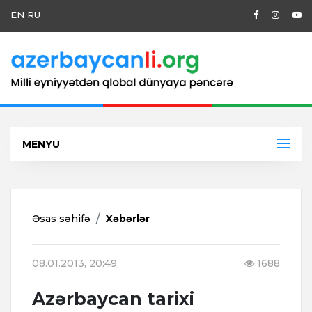
EN
RU
MENYU
Əsas səhifə
Xəbərlər
08.01.2013, 20:49
1688
Azərbaycan tarixi