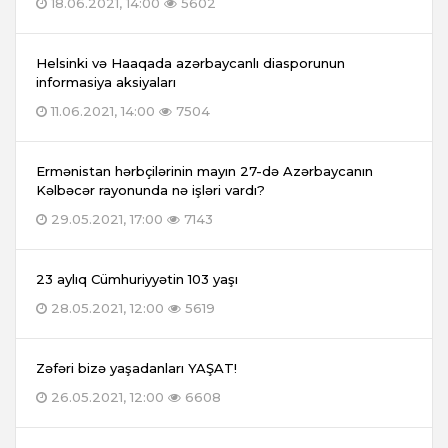
18.06.2021, 14:00
5602
Helsinki və Haaqada azərbaycanlı diasporunun
informasiya aksiyaları
11.06.2021, 14:00
7504
Ermənistan hərbçilərinin mayın 27-də Azərbaycanın
Kəlbəcər rayonunda nə işləri vardı?
29.05.2021, 17:00
7143
23 aylıq Cümhuriyyətin 103 yaşı
28.05.2021, 12:00
5619
Zəfəri bizə yaşadanları YAŞAT!
26.05.2021, 12:00
6608