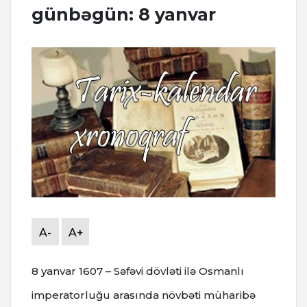
günbəgün: 8 yanvar
A-
A+
8 yanvar 1607 – Səfəvi dövləti ilə Osmanlı
imperatorluğu arasında növbəti müharibə