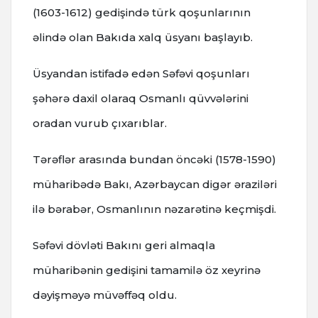
(1603-1612) gedişində türk qoşunlarının
əlində olan Bakıda xalq üsyanı başlayıb.
Üsyandan istifadə edən Səfəvi qoşunları
şəhərə daxil olaraq Osmanlı qüvvələrini
oradan vurub çıxarıblar.
Tərəflər arasında bundan öncəki (1578-1590)
müharibədə Bakı, Azərbaycan digər əraziləri
ilə bərabər, Osmanlının nəzarətinə keçmişdi.
Səfəvi dövləti Bakını geri almaqla
müharibənin gedişini tamamilə öz xeyrinə
dəyişməyə müvəffəq oldu.