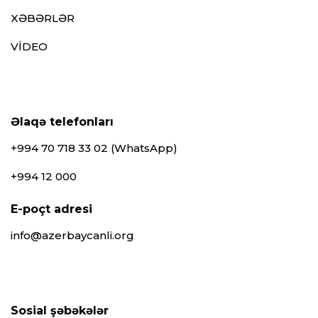
XƏBƏRLƏR
VİDEO
Əlaqə telefonları
+994 70 718 33 02 (WhatsApp)
+994 12 000
E-poçt adresi
info@azerbaycanli.org
Sosial şəbəkələr