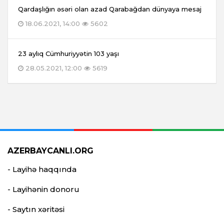
Qardaşlığın əsəri olan azad Qarabağdan dünyaya mesaj
18.06.2021, 14:00
5602
23 aylıq Cümhuriyyətin 103 yaşı
28.05.2021, 12:00
5619
AZERBAYCANLI.ORG
- Layihə haqqında
- Layihənin donoru
- Saytın xəritəsi