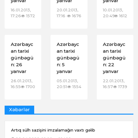
yanvar
yanvar
yanvar
16.01.2013,
20.01.2013,
10.01.2013,
17:26
1572
17:16
1676
20:49
1612
Azərbayc
Azərbayc
Azərbayc
an tarixi
an tarixi
an tarixi
günbəgü
günbəgü
günbəgü
n: 26
n: 5
n: 22
yanvar
yanvar
yanvar
26.01.2013,
05.01.2013,
22.01.2013,
16:55
1700
20:51
1554
16:57
1739
Xəbərlər
Artıq sülh sazişini imzalamağın vaxtı gəlib