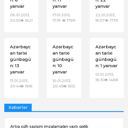
yanvar
yanvar
yanvar
06.01.2013,
17.01.2013,
22.01.2013,
20:50
1621
17:19
1799
16:57
1739
Azərbayc
Azərbayc
Azərbayc
an tarixi
an tarixi
an tarixi
günbəgü
günbəgü
günbəgü
n: 13
n: 10
n: 1 yanvar
yanvar
yanvar
01.01.2013,
16:30
1468
13.01.2013,
10.01.2013,
20:44
1616
20:49
1612
Xəbərlər
Artıq sülh sazişini imzalamağın vaxtı gəlib