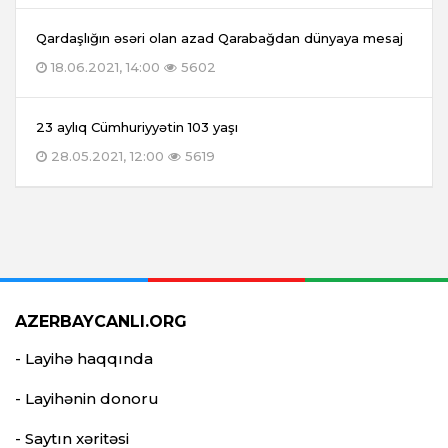
Qardaşlığın əsəri olan azad Qarabağdan dünyaya mesaj
18.06.2021, 14:00
5602
23 aylıq Cümhuriyyətin 103 yaşı
28.05.2021, 12:00
5619
AZERBAYCANLI.ORG
- Layihə haqqında
- Layihənin donoru
- Saytın xəritəsi