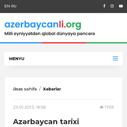
EN
RU
MENYU
Əsas səhifə
Xəbərlər
23.01.2013, 16:56
1705
Azərbaycan tarixi