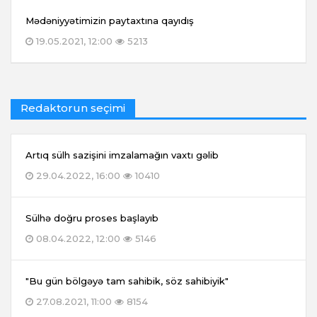
Mədəniyyətimizin paytaxtına qayıdış
19.05.2021, 12:00
5213
Redaktorun seçimi
Artıq sülh sazişini imzalamağın vaxtı gəlib
29.04.2022, 16:00
10410
Sülhə doğru proses başlayıb
08.04.2022, 12:00
5146
"Bu gün bölgəyə tam sahibik, söz sahibiyik"
27.08.2021, 11:00
8154