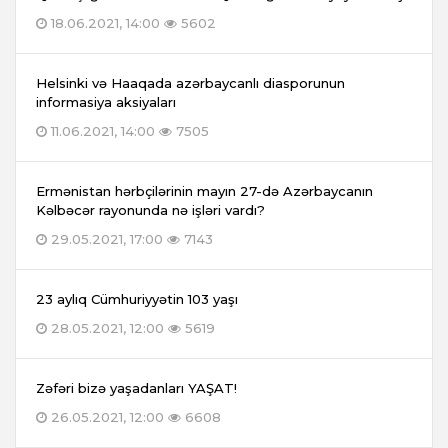
18.06.2021, 14:00
5602
Helsinki və Haaqada azərbaycanlı diasporunun
informasiya aksiyaları
11.06.2021, 14:00
7505
Ermənistan hərbçilərinin mayın 27-də Azərbaycanın
Kəlbəcər rayonunda nə işləri vardı?
29.05.2021, 17:00
7143
23 aylıq Cümhuriyyətin 103 yaşı
28.05.2021, 12:00
5619
Zəfəri bizə yaşadanları YAŞAT!
26.05.2021, 12:00
6608