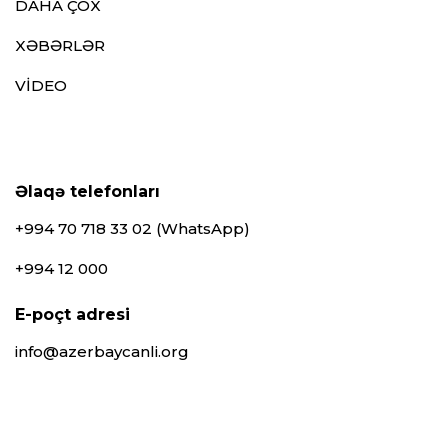
DAHA ÇOX
XƏBƏRLƏR
VİDEO
Əlaqə telefonları
+994 70 718 33 02 (WhatsApp)
+994 12 000
E-poçt adresi
info@azerbaycanli.org