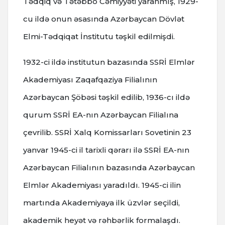
Tədqiq və Tətəbbö Cəmiyyəti yaranmış, 1929-
cu ildə onun əsasında Azərbaycan Dövlət
Elmi-Tədqiqat İnstitutu təşkil edilmişdi.
1932-ci ildə institutun bazasında SSRİ Elmlər
Akademiyası Zaqafqaziya Filialının
Azərbaycan Şöbəsi təşkil edilib, 1936-cı ildə
qurum SSRİ EA-nın Azərbaycan Filialına
çevrilib.
SSRİ Xalq Komissarları Sovetinin 23
yanvar 1945-ci il tarixli qərarı ilə SSRİ EA-nın
Azərbaycan Filialının bazasında Azərbaycan
Elmlər Akademiyası yaradıldı. 1945-ci ilin
martında Akademiyaya ilk üzvlər seçildi,
akademik heyət və rəhbərlik formalaşdı.