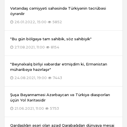
Vətəndaş cəmiyyəti sahəsində Türkiyənin təcrübəsi
öyrənilir
26.01.2022, 15:00
5852
"Bu gün bölgəyə tam sahibik, söz sahibiyik"
27.08.2021, 11:00
8154
"Beynəlxalq birliyi xəbərdar etmişdim ki, Ermənistan
müharibəyə hazırlaşır"
24.08.2021, 19:00
7443
Şuşa Bəyannaməsi Azərbaycan və Türkiyə diasporları
üçün Yol Xəritəsidir
21.06.2021, 11:00
5753
Qardaşlığın əsəri olan azad Qarabağdan dünyaya mesaj