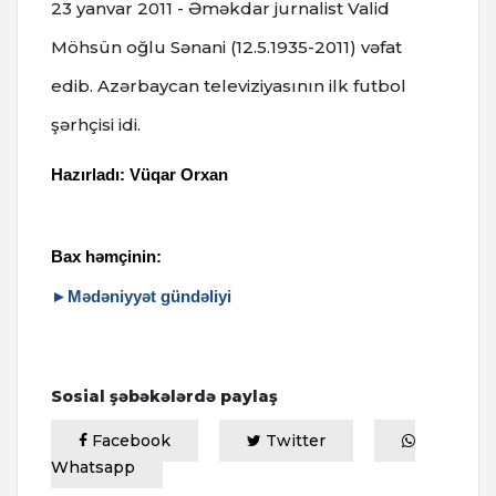
23 yanvar 2011 - Əməkdar jurnalist Valid
Möhsün oğlu Sənani (12.5.1935-2011) vəfat
edib. Azərbaycan televiziyasının ilk futbol
şərhçisi idi.
Hazırladı: Vüqar Orxan
Bax həmçinin:
►Mədəniyyət gündəliyi
Sosial şəbəkələrdə paylaş
Facebook
Twitter
Whatsapp