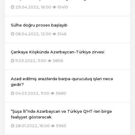
29.04.2022, 16:00
10410
Sülhə doğru proses başlayıb
08.04.2022, 12:00
5146
Çankaya Köşkündə Azərbaycan-Türkiyə zirvəsi
11.03.2022, 11:00
5806
Azad edilmiş ərazilərdə bərpa-quruculuq işləri necə
gedir?
04.03.2022, 11:00
5680
“Şuşa İli”ndə Azərbaycan və Türkiyə QHT-ləri birgə
fəaliyyət göstərəcək
28.01.2022, 16:00
5965