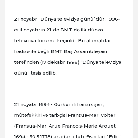
21 noyabr “Dünya televiziya günü”dür. 1996-
cı il noyabrın 21-də BMT-də ilk dünya
televiziya forumu keçirilib. Bu əlamətdar
hadisə ilə bağlı BMT Baş Assambleyası
tərəfindən (17 dekabr 1996) “Dünya televiziya
günü” təsis edilib.
21 noyabr 1694 - Görkəmli fransız şairi,
mütəfəkkiri və tarixçisi Fransua-Mari Volter
(Fransua-Mari Arue François-Marie Arouet;
1694 - 30.5.1778) anadan olub. Əsərləri: “Edip”,