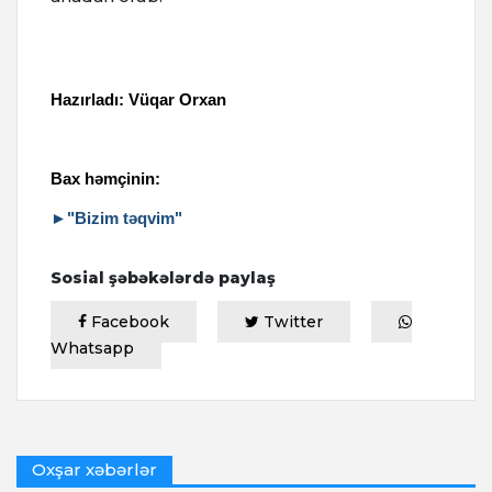
Hazırladı: Vüqar Orxan
Bax həmçinin:
►"Bizim təqvim"
Sosial şəbəkələrdə paylaş
Facebook
Twitter
Whatsapp
Oxşar xəbərlər