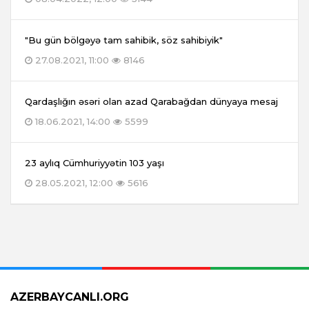
"Bu gün bölgəyə tam sahibik, söz sahibiyik"
27.08.2021, 11:00
8146
Qardaşlığın əsəri olan azad Qarabağdan dünyaya mesaj
18.06.2021, 14:00
5599
23 aylıq Cümhuriyyətin 103 yaşı
28.05.2021, 12:00
5616
AZERBAYCANLI.ORG