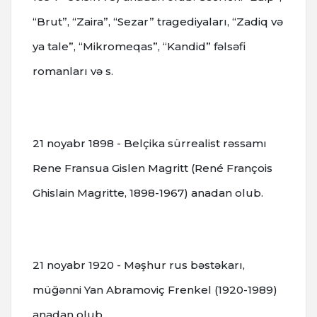
“Brut”, “Zaira”, “Sezar” tragediyaları, “Zadiq və
ya tale”, “Mikromeqas”, “Kandid” fəlsəfi
romanları və s.
21 noyabr 1898 - Belçika sürrealist rəssamı
Rene Fransua Gislen Magritt (René François
Ghislain Magritte, 1898-1967) anadan olub.
21 noyabr 1920 - Məşhur rus bəstəkarı,
müğənni Yan Abramoviç Frenkel (1920-1989)
anadan olub.