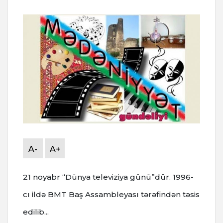
A-
A+
21 noyabr “Dünya televiziya günü”dür. 1996-
cı ildə BMT Baş Assambleyası tərəfindən təsis
edilib...