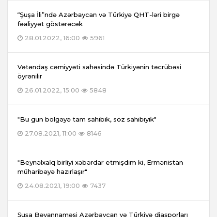
“Şuşa İli”ndə Azərbaycan və Türkiyə QHT-ləri birgə
fəaliyyət göstərəcək
28.01.2022, 16:00
5961
Vətəndaş cəmiyyəti sahəsində Türkiyənin təcrübəsi
öyrənilir
26.01.2022, 15:00
5848
"Bu gün bölgəyə tam sahibik, söz sahibiyik"
27.08.2021, 11:00
8146
"Beynəlxalq birliyi xəbərdar etmişdim ki, Ermənistan
müharibəyə hazırlaşır"
24.08.2021, 19:00
7437
Şuşa Bəyannaməsi Azərbaycan və Türkiyə diasporları