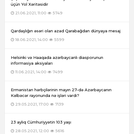
üçün Yol Xəritəsidir
21.06.2021, 11:00
5749
Qardaşlığın əsəri olan azad Qarabağdan dünyaya mesaj
18.06.2021, 14:00
5599
Helsinki və Haaqada azərbaycanlı diasporunun
informasiya aksiyaları
11.06.2021, 14:00
7499
Ermənistan hərbçilərinin mayın 27-də Azərbaycanın
Kəlbəcər rayonunda nə işləri vardı?
29.05.2021, 17:00
7139
23 aylıq Cümhuriyyətin 103 yaşı
28.05.2021, 12:00
5616