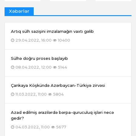
Xəbərlər
Artıq sülh sazişini imzalamağın vaxtı gəlib
29.04.2022, 16:00
10400
Sülhə doğru proses başlayıb
08.04.2022, 12:00
5144
Çankaya Köşkündə Azərbaycan-Türkiyə zirvəsi
11.03.2022, 11:00
5804
Azad edilmiş ərazilərdə bərpa-quruculuq işləri necə
gedir?
04.03.2022, 11:00
5677