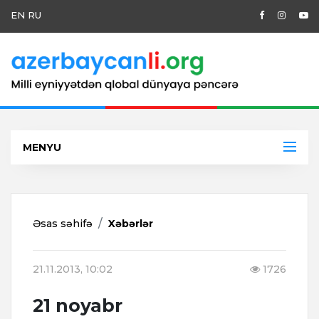
EN
RU
MENYU
Əsas səhifə
Xəbərlər
21.11.2013, 10:02
1726
21 noyabr