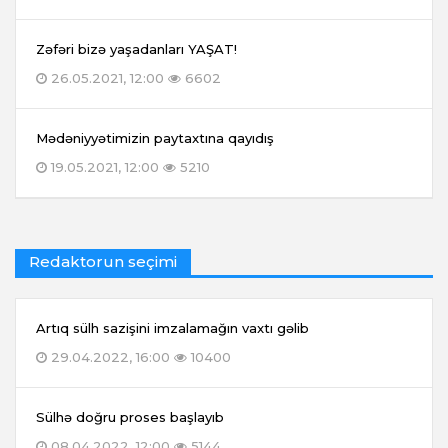
Zəfəri bizə yaşadanları YAŞAT!
26.05.2021, 12:00
6602
Mədəniyyətimizin paytaxtına qayıdış
19.05.2021, 12:00
5210
Redaktorun seçimi
Artıq sülh sazişini imzalamağın vaxtı gəlib
29.04.2022, 16:00
10400
Sülhə doğru proses başlayıb
08.04.2022, 12:00
5144