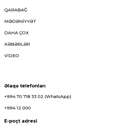
QARABAĞ
MƏDƏNİYYƏT
DAHA ÇOX
XƏBƏRLƏR
VİDEO
Əlaqə telefonları
+994 70 718 33 02 (WhatsApp)
+994 12 000
E-poçt adresi