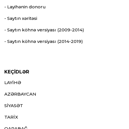
- Layihənin donoru
- Saytın xəritəsi
- Saytın köhnə versiyası (2009-2014)
- Saytın köhnə versiyası (2014-2019)
KEÇİDLƏR
LAYİHƏ
AZƏRBAYCAN
SİYASƏT
TARİX
QARABAĞ