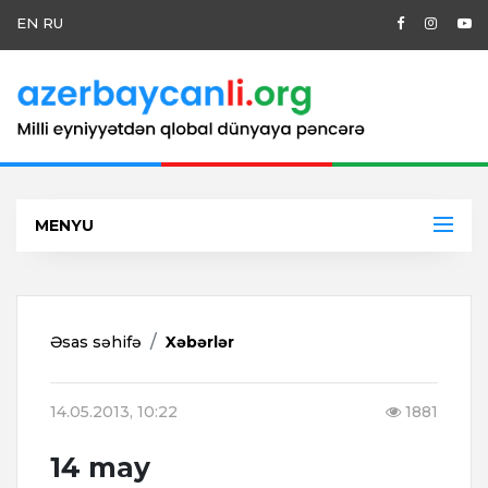
EN
RU
MENYU
Əsas səhifə
Xəbərlər
14.05.2013, 10:22
1881
14 may