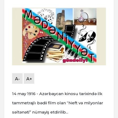
A-
A+
14 may 1916 - Azərbaycan kinosu tarixində ilk
tammetrajlı bədii film olan “Neft və milyonlar
səltənəti” nümayiş etdirilib...