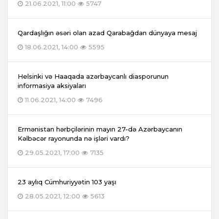
21.06.2021, 11:00
5747
Qardaşlığın əsəri olan azad Qarabağdan dünyaya mesaj
18.06.2021, 14:00
5595
Helsinki və Haaqada azərbaycanlı diasporunun
informasiya aksiyaları
11.06.2021, 14:00
7496
Ermənistan hərbçilərinin mayın 27-də Azərbaycanın
Kəlbəcər rayonunda nə işləri vardı?
29.05.2021, 17:00
7135
23 aylıq Cümhuriyyətin 103 yaşı
28.05.2021, 12:00
5613