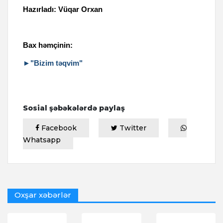
Hazırladı: Vüqar Orxan
Bax həmçinin:
►"Bizim təqvim"
Sosial şəbəkələrdə paylaş
Facebook
Twitter
Whatsapp
Oxşar xəbərlər