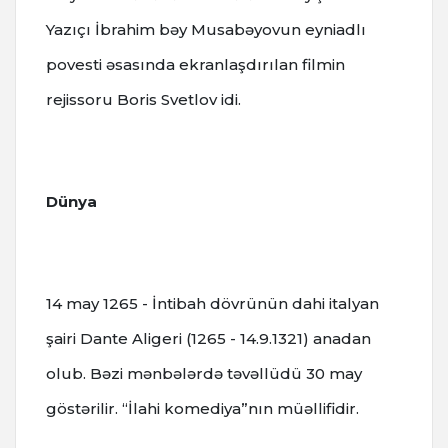
Yazıçı İbrahim bəy Musabəyovun eyniadlı
povesti əsasında ekranlaşdırılan filmin
rejissoru Boris Svetlov idi.
Dünya
14 may 1265 - İntibah dövrünün dahi italyan
şairi Dante Aligeri (1265 - 14.9.1321) anadan
olub. Bəzi mənbələrdə təvəllüdü 30 may
göstərilir. “İlahi komediya”nın müəllifidir.