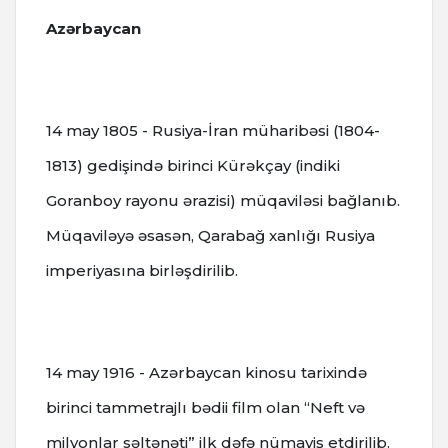
Azərbaycan
14 may 1805 - Rusiya-İran müharibəsi (1804-
1813) gedişində birinci Kürəkçay (indiki
Goranboy rayonu ərazisi) müqaviləsi bağlanıb.
Müqaviləyə əsasən, Qarabağ xanlığı Rusiya
imperiyasına birləşdirilib.
14 may 1916 - Azərbaycan kinosu tarixində
birinci tammetrajlı bədii film olan “Neft və
milyonlar səltənəti” ilk dəfə nümayiş etdirilib.