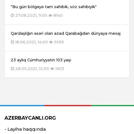
"Bu gün bölgəyə tam sahibik, söz sahibiyik"
27.08.2021, 11:00
8140
Qardaşlığın əsəri olan azad Qarabağdan dünyaya mesaj
18.06.2021, 14:00
5595
23 aylıq Cümhuriyyətin 103 yaşı
28.05.2021, 12:00
5613
AZERBAYCANLI.ORG
- Layihə haqqında