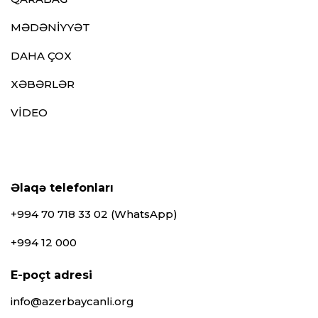
MƏDƏNİYYƏT
DAHA ÇOX
XƏBƏRLƏR
VİDEO
Əlaqə telefonları
+994 70 718 33 02 (WhatsApp)
+994 12 000
E-poçt adresi
info@azerbaycanli.org