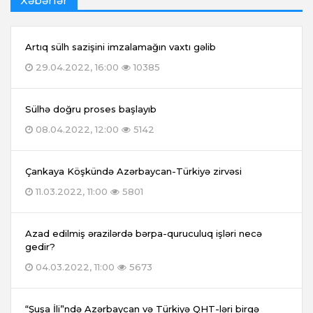
Xəbərlər
Artıq sülh sazişini imzalamağın vaxtı gəlib
29.04.2022, 16:00
10385
Sülhə doğru proses başlayıb
08.04.2022, 12:00
5142
Çankaya Köşkündə Azərbaycan-Türkiyə zirvəsi
11.03.2022, 11:00
5801
Azad edilmiş ərazilərdə bərpa-quruculuq işləri necə
gedir?
04.03.2022, 11:00
5673
“Şuşa İli”ndə Azərbaycan və Türkiyə QHT-ləri birgə