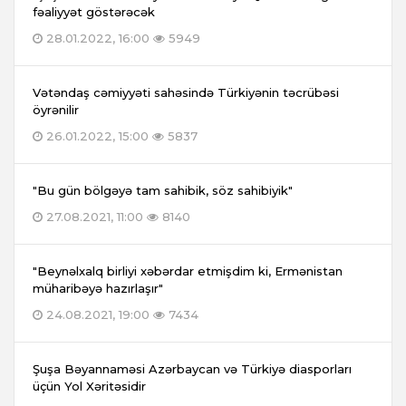
fəaliyyət göstərəcək
28.01.2022, 16:00
5949
Vətəndaş cəmiyyəti sahəsində Türkiyənin təcrübəsi
öyrənilir
26.01.2022, 15:00
5837
"Bu gün bölgəyə tam sahibik, söz sahibiyik"
27.08.2021, 11:00
8140
"Beynəlxalq birliyi xəbərdar etmişdim ki, Ermənistan
müharibəyə hazırlaşır"
24.08.2021, 19:00
7434
Şuşa Bəyannaməsi Azərbaycan və Türkiyə diasporları
üçün Yol Xəritəsidir