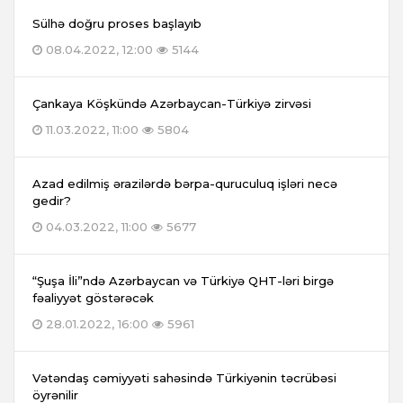
Sülhə doğru proses başlayıb
08.04.2022, 12:00
5144
Çankaya Köşkündə Azərbaycan-Türkiyə zirvəsi
11.03.2022, 11:00
5804
Azad edilmiş ərazilərdə bərpa-quruculuq işləri necə
gedir?
04.03.2022, 11:00
5677
“Şuşa İli”ndə Azərbaycan və Türkiyə QHT-ləri birgə
fəaliyyət göstərəcək
28.01.2022, 16:00
5961
Vətəndaş cəmiyyəti sahəsində Türkiyənin təcrübəsi
öyrənilir