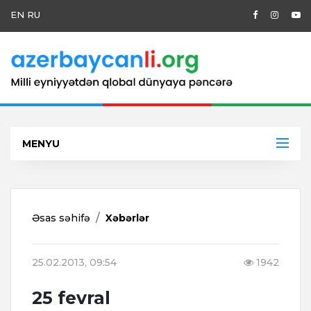
EN
RU
MENYU
Əsas səhifə
Xəbərlər
25.02.2013, 09:54
1942
25 fevral