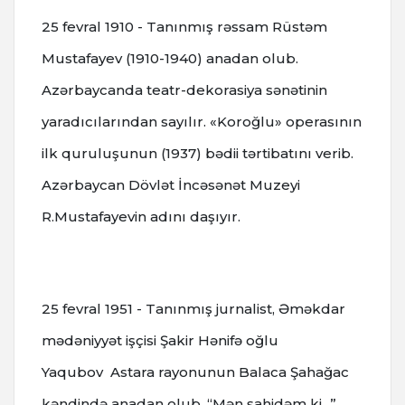
25 fevral 1910 - Tanınmış rəssam Rüstəm
Mustafayev (1910-1940) anadan olub.
Azərbaycanda teatr-dekorasiya sənətinin
yaradıcılarından sayılır. «Koroğlu» operasının
ilk quruluşunun (1937) bədii tərtibatını verib.
Azərbaycan Dövlət İncəsənət Muzeyi
R.Mustafayevin adını daşıyır.
25 fevral 1951 - Tanınmış jurnalist, Əməkdar
mədəniyyət işçisi Şakir Hənifə oğlu
Yaqubov Astara rayonunun Balaca Şahağac
kəndində anadan olub. “Mən şahidəm ki...”,