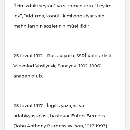
“İçimizdəki şeytan” və s. romanların, “Leylim
ley”, “Aldırma, könül” kimi populyar xalq
mahnılarının sözlərinin müəllifidir.
25 fevral 1912 - Rus aktyoru, SSRİ Xalq artisti
Vsevolod Vasilyeviç Sanayev (1912-1996)
anadan olub.
25 fevral 1917 - İngilis yazıçısı və
ədəbiyyaşünası, bəstəkar Entoni Bercess
(John Anthony Burgess Wilson, 1917-1993)