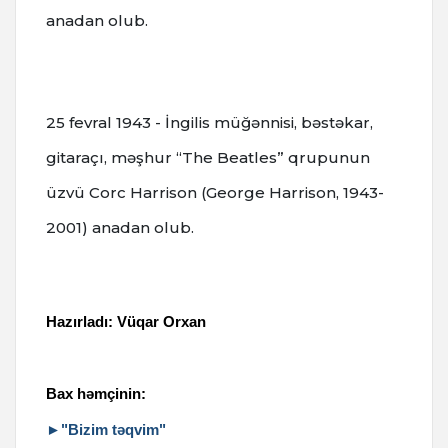
anadan olub.
25 fevral 1943 - İngilis müğənnisi, bəstəkar,
gitaraçı, məşhur “The Beatles” qrupunun
üzvü Corc Harrison (George Harrison, 1943-
2001) anadan olub.
Hazırladı: Vüqar Orxan
Bax həmçinin:
►"Bizim təqvim"