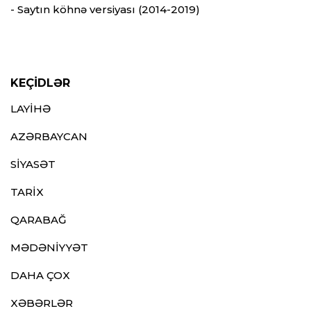
- Saytın köhnə versiyası (2014-2019)
KEÇİDLƏR
LAYİHƏ
AZƏRBAYCAN
SİYASƏT
TARİX
QARABAĞ
MƏDƏNİYYƏT
DAHA ÇOX
XƏBƏRLƏR