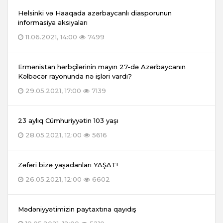
Helsinki və Haaqada azərbaycanlı diasporunun
informasiya aksiyaları
11.06.2021, 14:00
7499
Ermənistan hərbçilərinin mayın 27-də Azərbaycanın
Kəlbəcər rayonunda nə işləri vardı?
29.05.2021, 17:00
7139
23 aylıq Cümhuriyyətin 103 yaşı
28.05.2021, 12:00
5616
Zəfəri bizə yaşadanları YAŞAT!
26.05.2021, 12:00
6602
Mədəniyyətimizin paytaxtına qayıdış