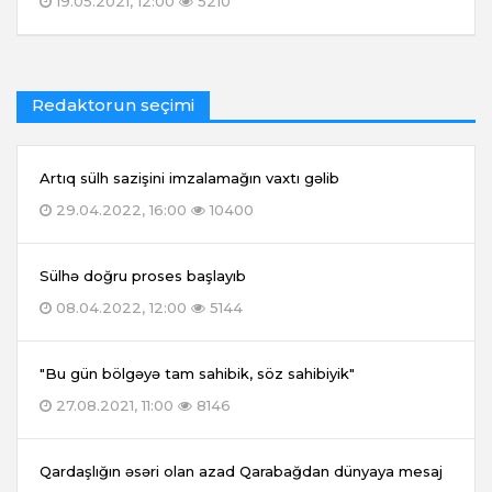
19.05.2021, 12:00
5210
Redaktorun seçimi
Artıq sülh sazişini imzalamağın vaxtı gəlib
29.04.2022, 16:00
10400
Sülhə doğru proses başlayıb
08.04.2022, 12:00
5144
"Bu gün bölgəyə tam sahibik, söz sahibiyik"
27.08.2021, 11:00
8146
Qardaşlığın əsəri olan azad Qarabağdan dünyaya mesaj