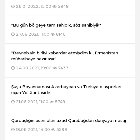
26.01.2022, 15:00
5848
"Bu gün bölgəyə tam sahibik, söz sahibiyik"
27.08.2021, 11:00
8146
"Beynəlxalq birliyi xəbərdar etmişdim ki, Ermənistan
müharibəyə hazırlaşır"
24.08.2021, 19:00
7437
Şuşa Bəyannaməsi Azərbaycan və Türkiyə diasporları
üçün Yol Xəritəsidir
21.06.2021, 11:00
5749
Qardaşlığın əsəri olan azad Qarabağdan dünyaya mesaj
18.06.2021, 14:00
5599