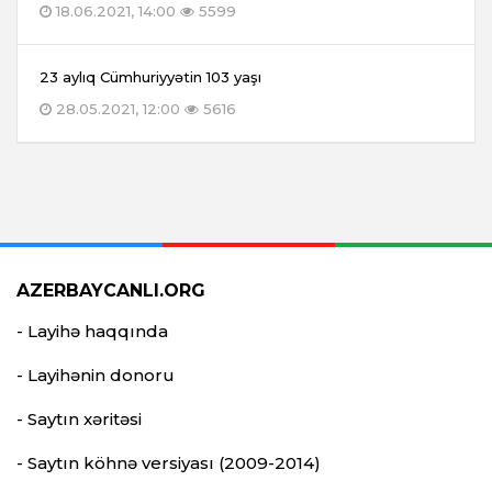
18.06.2021, 14:00
5599
23 aylıq Cümhuriyyətin 103 yaşı
28.05.2021, 12:00
5616
AZERBAYCANLI.ORG
- Layihə haqqında
- Layihənin donoru
- Saytın xəritəsi
- Saytın köhnə versiyası (2009-2014)