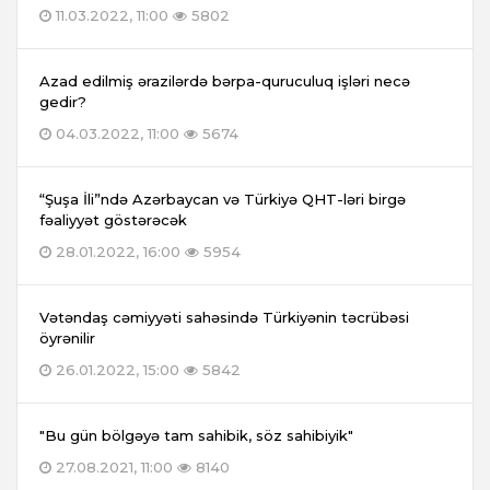
11.03.2022, 11:00
5802
Azad edilmiş ərazilərdə bərpa-quruculuq işləri necə
gedir?
04.03.2022, 11:00
5674
“Şuşa İli”ndə Azərbaycan və Türkiyə QHT-ləri birgə
fəaliyyət göstərəcək
28.01.2022, 16:00
5954
Vətəndaş cəmiyyəti sahəsində Türkiyənin təcrübəsi
öyrənilir
26.01.2022, 15:00
5842
"Bu gün bölgəyə tam sahibik, söz sahibiyik"
27.08.2021, 11:00
8140