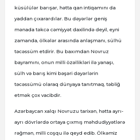
küsülülər barışar, hətta qan intiqamını da
yaddan çıxarardılar. Bu dəyərlər geniş
mənada təkcə cəmiyyət daxilində deyil, eyni
zamanda, ölkələr arasında anlaşmanı, sülhü
təcəssüm etdirir. Bu baxımdan Novruz
bayramını, onun milli özəllikləri ilə yanaşı,
sülh və barış kimi bəşəri dəyərlərin
təcəssümü olaraq dünyaya tanıtmaq, təbliğ
etmək çox vacibdir.
Azərbaycan xalqı Novruzu tarixən, hətta ayrı-
ayrı dövrlərdə ortaya çıxmış məhdudiyyətlərə
rəğmən, milli coşqu ilə qeyd edib. Ölkəmiz