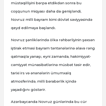
müstəqilliyini bərpa etdikdən sonra bu
coşqunun miqyası daha da genişləndi,
Novruz milli bayram kimi dövlət səviyyəsində
qeyd edilməyə başlandı.
Novruz şənliklərində ölkə rəhbərliyinin şəxsən
iştirak etməsi bayram təntənələrinə əlavə rəng
qatmaqla yanaşı, eyni zamanda, hakimiyyət-
cəmiyyət münasibətlərinə müsbət təsir edir,
tarixi irs və ənənələrin ümumxalq
atmosferində, milli bərabərlik içində
yaşadığını göstərir.
Azərbaycanda Novruz günlərinda bu cür