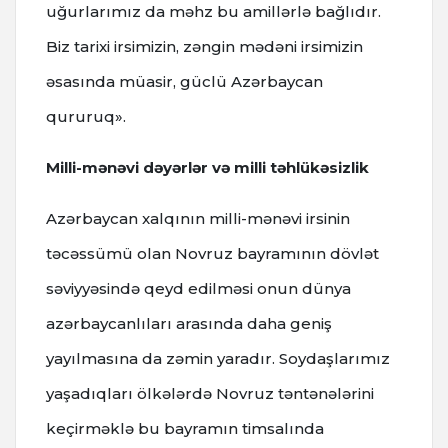
uğurlarımız da məhz bu amillərlə bağlıdır.
Biz tarixi irsimizin, zəngin mədəni irsimizin
əsasında müasir, güclü Azərbaycan
qururuq».
Milli-mənəvi dəyərlər və milli təhlükəsizlik
Azərbaycan xalqının milli-mənəvi irsinin
təcəssümü olan Novruz bayramının dövlət
səviyyəsində qeyd edilməsi onun dünya
azərbaycanlıları arasında daha geniş
yayılmasına da zəmin yaradır. Soydaşlarımız
yaşadıqları ölkələrdə Novruz təntənələrini
keçirməklə bu bayramın timsalında