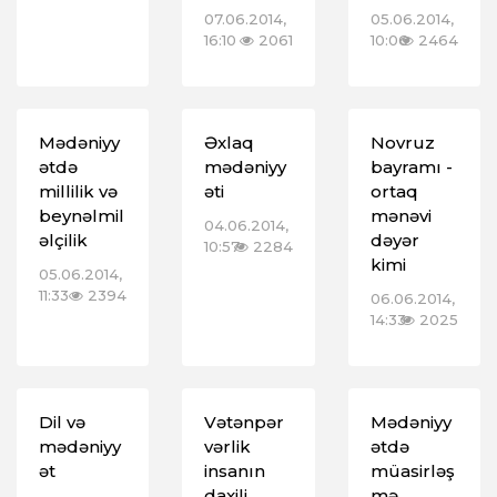
07.06.2014,
05.06.2014,
16:10
2061
10:06
2464
Mədəniyy
Əxlaq
Novruz
ətdə
mədəniyy
bayramı -
millilik və
əti
ortaq
beynəlmil
mənəvi
04.06.2014,
əlçilik
dəyər
10:57
2284
kimi
05.06.2014,
11:33
2394
06.06.2014,
14:33
2025
Dil və
Vətənpər
Mədəniyy
mədəniyy
vərlik
ətdə
ət
insanın
müasirləş
daxili
mə