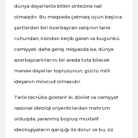
dünya dəyərlərilə bitkin sintezinə nail
olmaqdır. Bu məqsədə çatmaq üçün başlıca
şərtlərdən biri Azərbaycan xalqının tarixi
ruhundan, irsindən keçib gələn və bugünkü
cəmiyyəti, daha geniş miqyasda isə, dünya
azərbaycanlılarını bir arada tuta biləcək
mənəvi dəyərlər toplusunun, güclü milli
ideyanın mövcud olmasıdır.
Tarixi təcrübə göstərir ki, dövlət və cəmiyyət
rasional ideoloji oriyentirlərdən məhrum
olduqda, yaranmış boşluq müxtəlif
ideologiyaların qarışığı ilə dolur və bu, öz