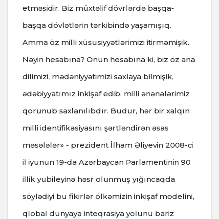
etməsidir. Biz müxtəlif dövrlərdə başqa-
başqa dövlətlərin tərkibində yaşamışıq.
Amma öz milli xüsusiyyətlərimizi itirməmişik.
Nəyin hesabına? Onun hesabına ki, biz öz ana
dilimizi, mədəniyyətimizi saxlaya bilmişik,
ədəbiyyatımız inkişaf edib, milli ənənələrimiz
qorunub saxlanılıbdır. Budur, hər bir xalqın
milli identifikasiyasını şərtləndirən əsas
məsələlər» - prezident İlham Əliyevin 2008-ci
il iyunun 19-da Azərbaycan Parlamentinin 90
illik yubileyinə həsr olunmuş yığıncaqda
söylədiyi bu fikirlər ölkəmizin inkişaf modelini,
qlobal dünyaya inteqrasiya yolunu bariz