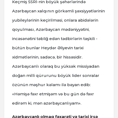
Keçmiş SSRİ-nin böyük şəhərlərində
Azərbaycan xalqının görkəmli şəxsiyyətlərinin
yubileylərinin keçirilməsi, onlara abidələrin
qoyulması, Azərbaycan mədəniyyətini,
incəsənətini təbliğ edən tədbirlərin təşkili -
bütün bunlar Heydər Əliyevin tarixi
xidmətlərinin, sadəcə, bir hissəsidir.
Azərbaycanlı olaraq bu yüksək missiyadan
doğan milli qürurunu böyük lider sonralar
özünün məşhur kəlamı ilə bəyan edib:
«Həmişə fəxr etmişəm və bu gün də fəxr
edirəm ki, mən azərbaycanlıyam».
Azərbaycanlı olmaq fəxarəti və tarixi irsə