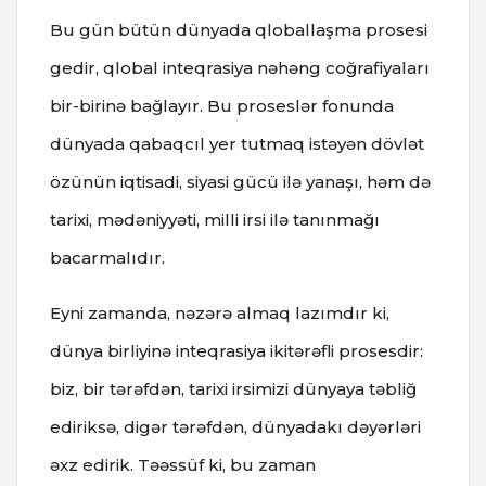
Bu gün bütün dünyada qloballaşma prosesi
gedir, qlobal inteqrasiya nəhəng coğrafiyaları
bir-birinə bağlayır. Bu proseslər fonunda
dünyada qabaqcıl yer tutmaq istəyən dövlət
özünün iqtisadi, siyasi gücü ilə yanaşı, həm də
tarixi, mədəniyyəti, milli irsi ilə tanınmağı
bacarmalıdır.
Eyni zamanda, nəzərə almaq lazımdır ki,
dünya birliyinə inteqrasiya ikitərəfli prosesdir:
biz, bir tərəfdən, tarixi irsimizi dünyaya təbliğ
ediriksə, digər tərəfdən, dünyadakı dəyərləri
əxz edirik. Təəssüf ki, bu zaman