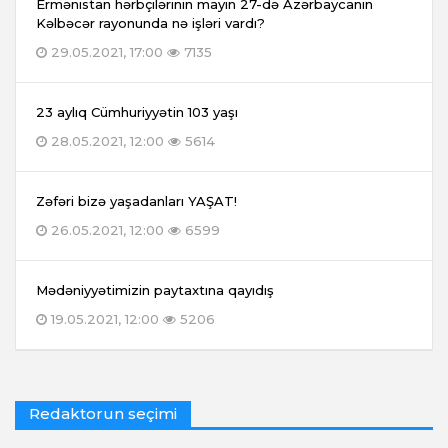
Ermənistan hərbçilərinin mayın 27-də Azərbaycanın
Kəlbəcər rayonunda nə işləri vardı?
29.05.2021, 17:00
7135
23 aylıq Cümhuriyyətin 103 yaşı
28.05.2021, 12:00
5614
Zəfəri bizə yaşadanları YAŞAT!
26.05.2021, 12:00
6599
Mədəniyyətimizin paytaxtına qayıdış
19.05.2021, 12:00
5206
Redaktorun seçimi