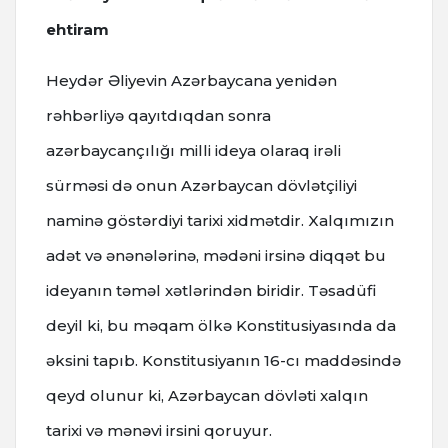
ehtiram
Heydər Əliyevin Azərbaycana yenidən
rəhbərliyə qayıtdıqdan sonra
azərbaycançılığı milli ideya olaraq irəli
sürməsi də onun Azərbaycan dövlətçiliyi
naminə göstərdiyi tarixi xidmətdir. Xalqımızın
adət və ənənələrinə, mədəni irsinə diqqət bu
ideyanın təməl xətlərindən biridir. Təsadüfi
deyil ki, bu məqam ölkə Konstitusiyasında da
əksini tapıb. Konstitusiyanın 16-cı maddəsində
qeyd olunur ki, Azərbaycan dövləti xalqın
tarixi və mənəvi irsini qoruyur.