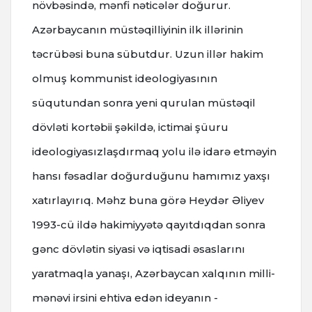
növbəsində, mənfi nəticələr doğurur.
Azərbaycanın müstəqilliyinin ilk illərinin
təcrübəsi buna sübutdur. Uzun illər hakim
olmuş kommunist ideologiyasının
süqutundan sonra yeni qurulan müstəqil
dövləti kortəbii şəkildə, ictimai şüuru
ideologiyasızlaşdırmaq yolu ilə idarə etməyin
hansı fəsadlar doğurduğunu hamımız yaxşı
xatırlayırıq. Məhz buna görə Heydər Əliyev
1993-cü ildə hakimiyyətə qayıtdıqdan sonra
gənc dövlətin siyasi və iqtisadi əsaslarını
yaratmaqla yanaşı, Azərbaycan xalqının milli-
mənəvi irsini ehtiva edən ideyanın -