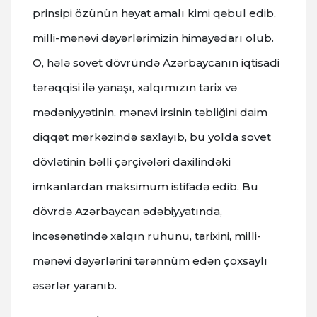
prinsipi özünün həyat amalı kimi qəbul edib,
milli-mənəvi dəyərlərimizin himayədarı olub.
O, hələ sovet dövründə Azərbaycanın iqtisadi
tərəqqisi ilə yanaşı, xalqımızın tarix və
mədəniyyətinin, mənəvi irsinin təbliğini daim
diqqət mərkəzində saxlayıb, bu yolda sovet
dövlətinin bəlli çərçivələri daxilindəki
imkanlardan maksimum istifadə edib. Bu
dövrdə Azərbaycan ədəbiyyatında,
incəsənətində xalqın ruhunu, tarixini, milli-
mənəvi dəyərlərini tərənnüm edən çoxsaylı
əsərlər yaranıb.