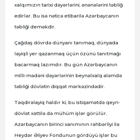
xalqımızın tarixi dəyərlərini, ənənələrini təbliğ
edirlər. Bu isə nəticə etibarilə Azərbaycanın
təbliği deməkdir.
Çağdaş dövrdə dünyanı tanımaq, dünyada
layiqli yer qazanmaq üçün özünü tanıtmağı
bacarmaq lazımdır. Bu gün Azərbaycanın
milli-mədəni dəyərlərinin beynəlxalq aləmdə
təbliği dövlətin diqqət mərkəzindədir.
Təqdirəlayiq haldır ki, bu istiqamətdə qeyri-
dövlət xəttilə də mühüm işlər görülür.
Azərbaycanın birinci xanımının rəhbərliyi ilə
Heydər Əliyev Fondunun gördüyü işlər bu