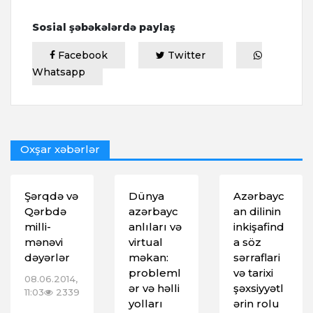
Sosial şəbəkələrdə paylaş
Facebook
Twitter
Whatsapp
Oxşar xəbərlər
Şərqdə və
Dünya
Azərbayc
Qərbdə
azərbayc
an dilinin
milli-
anlıları və
inkişafind
mənəvi
virtual
a söz
dəyərlər
məkan:
sərraflari
probleml
və tarixi
08.06.2014,
ər və həlli
şəxsiyyətl
11:03
2339
yolları
ərin rolu