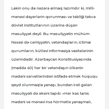
Lakin onu da nəzərə almaq lazımdır ki, milli-
mənəvi dəyərlərin qorunması və təbliği təkcə
dövlət institutlarının üzərinə düşən
məsuliyyət deyil. Bu məsuliyyətin mühüm
hissəsi də cəmiyyətin, vətəndaşların, ictimai
qurumların, kütləvi informasiya vasitələrinin
üzərindədir. Azərbaycan Konstitusiyasında
(maddə 40) hər bir vətəndaşın ölkənin
mədəni sərvətlərindən istifadə etmək hüququ
qeyd olunmaqla yanaşı, bundan irəli gələn
məsuliyyəti də əksini tapıb: «Hər kəs tarixi,
mədəni və mənəvi irsə hörmətlə yanaşmalı,