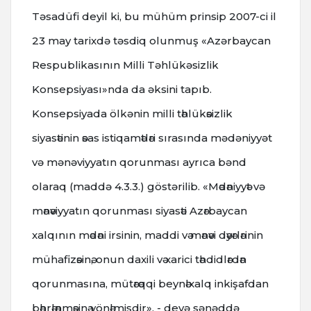
Təsadüfi deyil ki, bu mühüm prinsip 2007-ci il
23 may tarixdə təsdiq olunmuş «Azərbaycan
Respublikasının Milli Təhlükəsizlik
Konsepsiyası»nda da əksini tapıb.
Konsepsiyada ölkənin milli tәhlükәsizlik
siyasәtinin әsas istiqamәtlәri sırasında mədəniyyət
və mənəviyyatın qorunması ayrıca bənd
olaraq (maddə 4.3.3.) göstərilib. «Mәdәniyyәt vә
mәnәviyyatın qorunması siyasәti Azәrbaycan
xalqının mәdәni irsinin, maddi vә mәnәvi dәyәrlәrinin
mühafizәsinә, onun daxili vә xarici tәhdidlәrdәn
qorunmasına, mütәrәqqi beynәlxalq inkişafdan
bәhrәlәnmәsinә yönәlmişdir», - deyə sənəddə