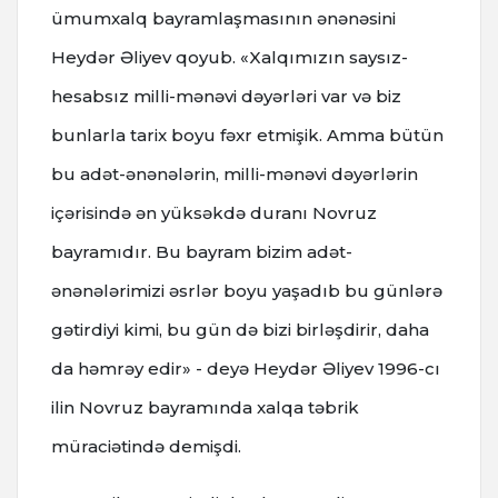
ümumxalq bayramlaşmasının ənənəsini
Heydər Əliyev qoyub. «Xalqımızın saysız-
hesabsız milli-mənəvi dəyərləri var və biz
bunlarla tarix boyu fəxr etmişik. Amma bütün
bu adət-ənənələrin, milli-mənəvi dəyərlərin
içərisində ən yüksəkdə duranı Novruz
bayramıdır. Bu bayram bizim adət-
ənənələrimizi əsrlər boyu yaşadıb bu günlərə
gətirdiyi kimi, bu gün də bizi birləşdirir, daha
da həmrəy edir» - deyə Heydər Əliyev 1996-cı
ilin Novruz bayramında xalqa təbrik
müraciətində demişdi.