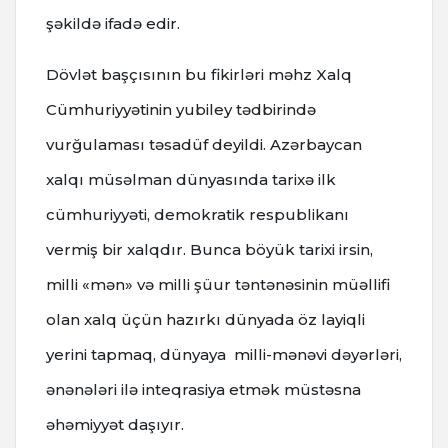
şəkildə ifadə edir.
Dövlət başçısının bu fikirləri məhz Xalq
Cümhuriyyətinin yubiley tədbirində
vurğulaması təsadüf deyildi. Azərbaycan
xalqı müsəlman dünyasında tarixə ilk
cümhuriyyəti, demokratik respublikanı
vermiş bir xalqdır. Bunca böyük tarixi irsin,
milli «mən» və milli şüur təntənəsinin müəllifi
olan xalq üçün hazırkı dünyada öz layiqli
yerini tapmaq, dünyaya milli-mənəvi dəyərləri,
ənənələri ilə inteqrasiya etmək müstəsna
əhəmiyyət daşıyır.