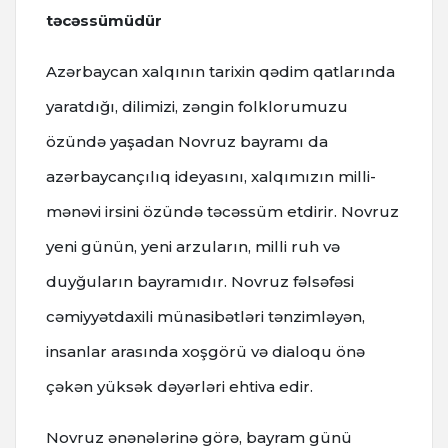
təcəssümüdür
Azərbaycan xalqının tarixin qədim qatlarında
yaratdığı, dilimizi, zəngin folklorumuzu
özündə yaşadan Novruz bayramı da
azərbaycançılıq ideyasını, xalqımızın milli-
mənəvi irsini özündə təcəssüm etdirir. Novruz
yeni günün, yeni arzuların, milli ruh və
duyğuların bayramıdır. Novruz fəlsəfəsi
cəmiyyətdaxili münasibətləri tənzimləyən,
insanlar arasında xoşgörü və dialoqu önə
çəkən yüksək dəyərləri ehtiva edir.
Novruz ənənələrinə görə, bayram günü