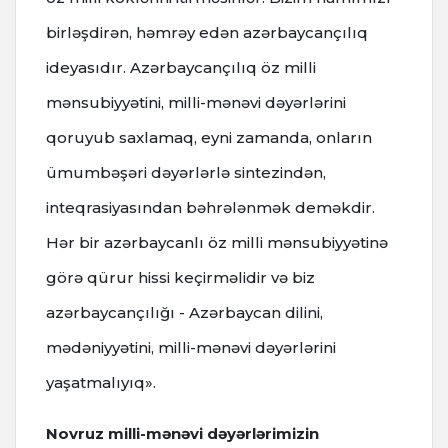
birləşdirən, həmrəy edən azərbaycançılıq
ideyasıdır. Azərbaycançılıq öz milli
mənsubiyyətini, milli-mənəvi dəyərlərini
qoruyub saxlamaq, eyni zamanda, onların
ümumbəşəri dəyərlərlə sintezindən,
inteqrasiyasından bəhrələnmək deməkdir.
Hər bir azərbaycanlı öz milli mənsubiyyətinə
görə qürur hissi keçirməlidir və biz
azərbaycançılığı - Azərbaycan dilini,
mədəniyyətini, milli-mənəvi dəyərlərini
yaşatmalıyıq».
Novruz milli-mənəvi dəyərlərimizin