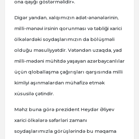
ona qayğı göstərməlidir».
Digər yandan, xalqımızın adət-ənənələrinin,
milli-mənəvi irsinin qorunması və təbliği xarici
ölkələrdəki soydaşlarımızın da bölüşməli
olduğu məsuliyyətdir. Vətəndən uzaqda, yad
milli-mədəni mühitdə yaşayan azərbaycanlılar
üçün qloballaşma çağırışları qarşısında milli
kimliyi aşınmalardan mühafizə etmək
xüsusilə çətindir.
Məhz buna görə prezident Heydər Əliyev
xarici ölkələrə səfərləri zamanı
soydaşlarımızla görüşlərində bu məqama