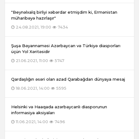
"Beynəlxalq birliyi xəbərdar etmişdim ki, Ermənistan
müharibəyə hazırlaşır"
24.08.2021, 19:00
7434
Şuşa Bəyannaməsi Azərbaycan və Türkiyə diasporları
üçün Yol Xəritəsidir
21.06.2021, 11:00
5747
Qardaşlığın əsəri olan azad Qarabağdan dünyaya mesaj
18.06.2021, 14:00
5595
Helsinki və Haaqada azərbaycanlı diasporunun
informasiya aksiyaları
11.06.2021, 14:00
7496