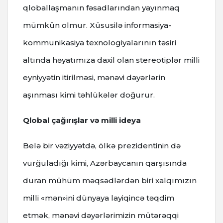
qloballaşmanın fəsadlarından yayınmaq
mümkün olmur. Xüsusilə informasiya-
kommunikasiya texnologiyalarının təsiri
altında həyatımıza daxil olan stereotiplər milli
eyniyyətin itirilməsi, mənəvi dəyərlərin
aşınması kimi təhlükələr doğurur.
Qlobal çağırışlar və milli ideya
Belə bir vəziyyətdə, ölkə prezidentinin də
vurğuladığı kimi, Azərbaycanın qarşısında
duran mühüm məqsədlərdən biri xalqımızın
milli «mən»ini dünyaya layiqincə təqdim
etmək, mənəvi dəyərlərimizin mütərəqqi