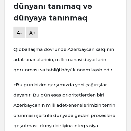
dünyanı tanımaq və
dünyaya tanınmaq
A-
A+
Qloballaşma dövründə Azərbaycan xalqının
adət-ənənələrinin, milli-mənəvi dəyərlərin
qorunması və təbliği böyük önəm kəsb edir...
«Bu gün bizim qarşımızda yeni çağırışlar
dayanır. Bu gün əsas prioritetlərdən biri
Azərbaycanın milli adət-ənənələrimizin təmin
olunması şərti ilə dünyada gedən proseslərə
qoşulması, dünya birliyinə inteqrasiya