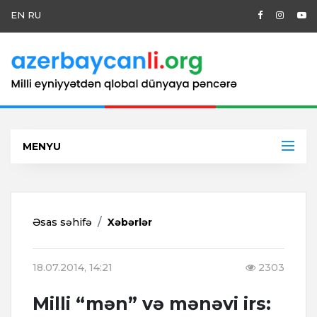
EN
RU
MENYU
Əsas səhifə
Xəbərlər
18.07.2014, 14:21
2303
Milli “mən” və mənəvi irs: