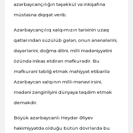
azərbaycançılığın təşəkkül və inkişafına
müstəsna diqqət verib.
Azərbaycançılıq xalqımızın tarixinin uzaq
qatlarından süzülüb gələn, onun ənənələrini,
dəyərlərini, doğma dilini, milli mədəniyyətini
özündə inikas etdirən məfkurədir. Bu
məfkurəni təbliğ etmək mahiyyət etibarilə
Azərbaycan xalqının milli-mənəvi irsini,
mədəni zənginliyini dünyaya təqdim etmək
deməkdir.
Böyük azərbaycanlı Heydər Əliyev
hakimiyyətdə olduğu bütün dövrlərdə bu