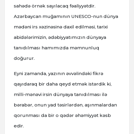
sahədə örnək sayılacaq fəaliyyətdir.
Azərbaycan muğamının UNESCO-nun dünya
mədəni irs xəzinəsinə daxil edilməsi, tarixi
abidələrimizin, ədəbiyyatımızın dünyaya
tanıdılması hamımızda məmnunluq
doğurur.
Eyni zamanda, yazının əvvəlindəki fikrə
qayıdaraq bir daha qeyd etmək istərdik ki,
milli-mənəvi irsin dünyaya tanıdılması ilə
bərabər, onun yad təsirlərdən, aşınmalardan
qorunması da bir o qədər əhəmiyyət kəsb
edir.