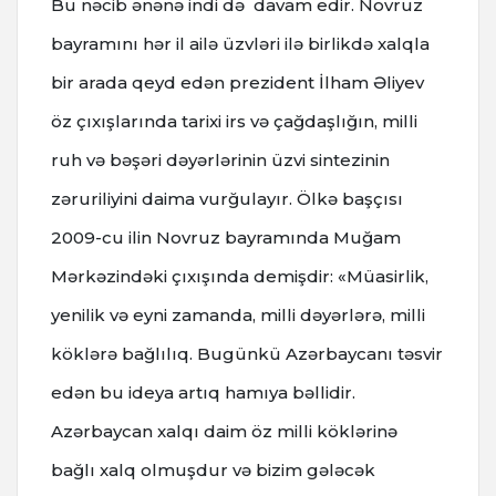
Bu nəcib ənənə indi də davam edir. Novruz
bayramını hər il ailə üzvləri ilə birlikdə xalqla
bir arada qeyd edən prezident İlham Əliyev
öz çıxışlarında tarixi irs və çağdaşlığın, milli
ruh və bəşəri dəyərlərinin üzvi sintezinin
zəruriliyini daima vurğulayır. Ölkə başçısı
2009-cu ilin Novruz bayramında Muğam
Mərkəzindəki çıxışında demişdir: «Müasirlik,
yenilik və eyni zamanda, milli dəyərlərə, milli
köklərə bağlılıq. Bugünkü Azərbaycanı təsvir
edən bu ideya artıq hamıya bəllidir.
Azərbaycan xalqı daim öz milli köklərinə
bağlı xalq olmuşdur və bizim gələcək