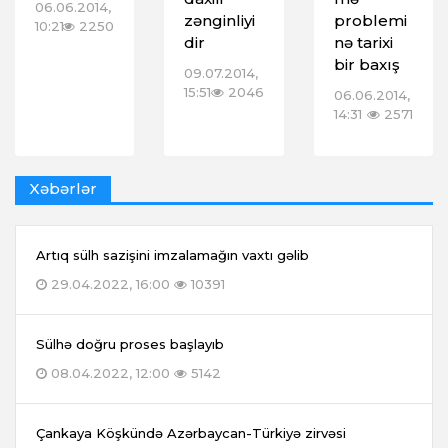
06.06.2014,
zənginliyi
problemi
10:21
2250
dir
nə tarixi
bir baxış
09.07.2014,
15:51
2046
06.06.2014,
14:31
2571
Xəbərlər
Artıq sülh sazişini imzalamağın vaxtı gəlib
29.04.2022, 16:00
10391
Sülhə doğru proses başlayıb
08.04.2022, 12:00
5142
Çankaya Köşkündə Azərbaycan-Türkiyə zirvəsi