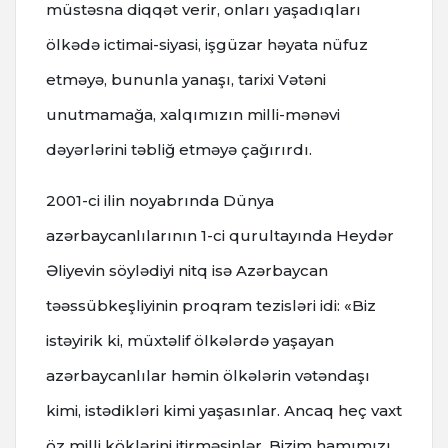
müstəsna diqqət verir, onları yaşadıqları
ölkədə ictimai-siyasi, işgüzar həyata nüfuz
etməyə, bununla yanaşı, tarixi Vətəni
unutmamağa, xalqımızın milli-mənəvi
dəyərlərini təbliğ etməyə çağırırdı.
2001-ci ilin noyabrında Dünya
azərbaycanlılarının 1-ci qurultayında Heydər
Əliyevin söylədiyi nitq isə Azərbaycan
təəssübkeşliyinin proqram tezisləri idi: «Biz
istəyirik ki, müxtəlif ölkələrdə yaşayan
azərbaycanlılar həmin ölkələrin vətəndaşı
kimi, istədikləri kimi yaşasınlar. Ancaq heç vaxt
öz milli köklərini itirməsinlər. Bizim hamımızı