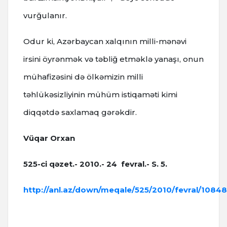
vurğulanır.
Odur ki, Azərbaycan xalqının milli-mənəvi
irsini öyrənmək və təbliğ etməklə yanaşı, onun
mühafizəsini də ölkəmizin milli
təhlükəsizliyinin mühüm istiqaməti kimi
diqqətdə saxlamaq gərəkdir.
Vüqar Orxan
525-ci qəzet.- 2010.- 24 fevral.- S. 5.
http://anl.az/down/meqale/525/2010/fevral/1084