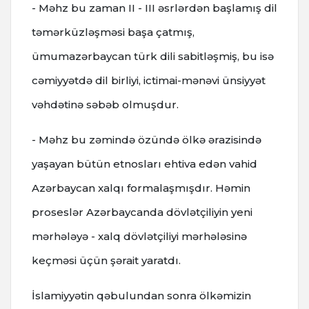
- Məhz bu zaman II - III əsrlərdən başlamış dil
təmərküzləşməsi başa çatmış,
ümumazərbaycan türk dili sabitləşmiş, bu isə
cəmiyyətdə dil birliyi, ictimai-mənəvi ünsiyyət
vəhdətinə səbəb olmuşdur.
- Məhz bu zəmində özündə ölkə ərazisində
yaşayan bütün etnosları ehtiva edən vahid
Azərbaycan xalqı formalaşmışdır. Həmin
proseslər Azərbaycanda dövlətçiliyin yeni
mərhələyə - xalq dövlətçiliyi mərhələsinə
keçməsi üçün şərait yaratdı.
İslamiyyətin qəbulundan sonra ölkəmizin