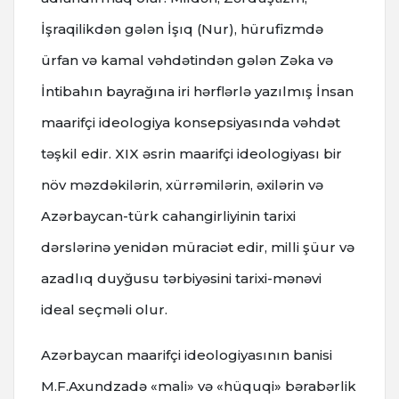
İşraqilikdən gələn İşıq (Nur), hürufizmdə
ürfan və kamal vəhdətindən gələn Zəka və
İntibahın bayrağına iri hərflərlə yazılmış İnsan
maarifçi ideologiya konsepsiyasında vəhdət
təşkil edir. XIX əsrin maarifçi ideologiyası bir
növ məzdəkilərin, xürrəmilərin, əxilərin və
Azərbaycan-türk cahangirliyinin tarixi
dərslərinə yenidən müraciət edir, milli şüur və
azadlıq duyğusu tərbiyəsini tarixi-mənəvi
ideal seçməli olur.
Azərbaycan maarifçi ideologiyasının banisi
M.F.Axundzadə «mali» və «hüquqi» bərabərlik