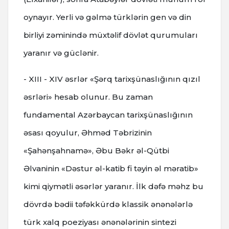
oynayır. Yerli və gəlmə türklərin gen və din
birliyi zəminində müxtəlif dövlət qurumuları
yaranır və güclənir.
- XIII - XIV əsrlər «Şərq tarixşünaslığının qızıl
əsrləri» hesab olunur. Bu zaman
fundamental Azərbaycan tarixşünaslığının
əsası qoyulur, Əhməd Təbrizinin
«Şahənşahnamə», Əbu Bəkr əl-Qütbi
Əlvaninin «Dəstur əl-katib fi təyin əl məratib»
kimi qiymətli əsərlər yaranır. İlk dəfə məhz bu
dövrdə bədii təfəkkürdə klassik ənənələrlə
türk xalq poeziyası ənənələrinin sintezi