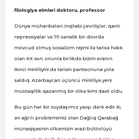
filologiya elmləri doktoru, professor
Dünya müharibələri, inqilabi çevrilişlər, qanlı
repressiyalar və 70 sənəlik bir dövrdə
mövcud olmuş sosializm rejimi ilə tarixə həkk
olan XX əsri, onunla birlikdə bizim eranın
ikinci minilliyini də tarixin panteonuna yola
saldıq. Azərbaycan üçüncü minilliyə yeni
müstəqillik qazanmış bir ölkə kimi daxil oldu.
Bu gün hər bir soydaşımız yaxşı dərk edir ki,
ən ağrılı problemimiz olan Dağlıq Qarabağ
münaqişəsinin ölkəmizin ərazi bütövlüyü