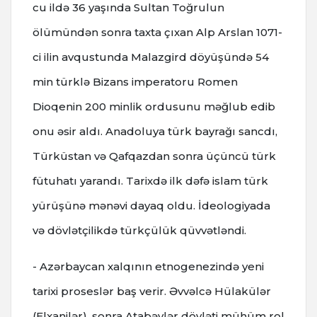
cu ildə 36 yaşında Sultan Toğrulun
ölümündən sonra taxta çıxan Alp Arslan 1071-
ci ilin avqustunda Malazgird döyüşündə 54
min türklə Bizans imperatoru Romen
Dioqenin 200 minlik ordusunu məğlub edib
onu əsir aldı. Anadoluya türk bayrağı sancdı,
Türküstan və Qafqazdan sonra üçüncü türk
fütuhatı yarandı. Tarixdə ilk dəfə islam türk
yürüşünə mənəvi dayaq oldu. İdeologiyada
və dövlətçilikdə türkçülük qüvvətləndi.
- Azərbaycan xalqının etnogenezində yeni
tarixi proseslər baş verir. Əvvəlcə Hülakülər
(Elxanilər), sonra Atabəylər dövləti mühüm rol