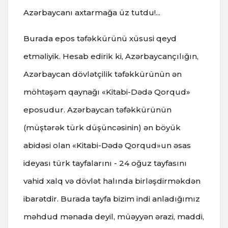
Azərbaycanı axtarmağa üz tutdu!...
Burada epos təfəkkürünü xüsusi qeyd
etməliyik. Hesab edirik ki, Azərbaycançılığın,
Azərbaycan dövlətçilik təfəkkürünün ən
möhtəşəm qaynağı «Kitabi-Dədə Qorqud»
eposudur. Azərbaycan təfəkkürünün
(müştərək türk düşüncəsinin) ən böyük
abidəsi olan «Kitabi-Dədə Qorqud»un əsas
ideyası türk tayfalarını - 24 oğuz tayfasını
vahid xalq və dövlət halında birləşdirməkdən
ibarətdir. Burada tayfa bizim indi anladığımız
məhdud mənada deyil, müəyyən ərazi, maddi,