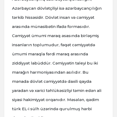
Azərbaycan dövlətçiliyi isə azərbaycançılığın
tərkib hissəsidir. Dövlət insan və cəmiyyət
arasında münasibətin ifadə formasıdır.
Cəmiyyət ümumi maraq əsasında birləşmiş
insanların toplumudur, fəqət cəmiyyətdə
ümumi maraqla fərdi maraq arasında
ziddiyyət labüddür. Cəmiyyətin taleyi bu iki
marağın harmoniyasından asılıdır. Bu
mənada dövlət cəmiyyətdə daxili qayda
yaradan və xarici təhlükəsizliyi təmin edən ali
siyasi hakimiyyət orqanıdır. Məsələn, qədim
türk EL-i sülh üzərində qurulmuş hərbi