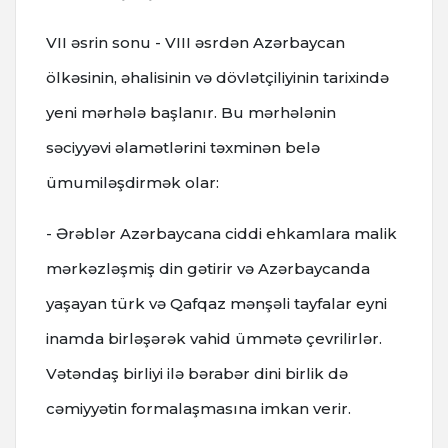
VII əsrin sonu - VIII əsrdən Azərbaycan
ölkəsinin, əhalisinin və dövlətçiliyinin tarixində
yeni mərhələ başlanır. Bu mərhələnin
səciyyəvi əlamətlərini təxminən belə
ümumiləşdirmək olar:
- Ərəblər Azərbaycana ciddi ehkamlara malik
mərkəzləşmiş din gətirir və Azərbaycanda
yaşayan türk və Qafqaz mənşəli tayfalar eyni
inamda birləşərək vahid ümmətə çevrilirlər.
Vətəndaş birliyi ilə bərabər dini birlik də
cəmiyyətin formalaşmasına imkan verir.