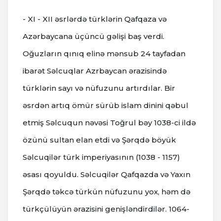
- XI - XII əsrlərdə türklərin Qafqaza və
Azərbaycana üçüncü gəlişi baş verdi.
Oğuzların qınıq elinə mənsub 24 tayfadan
ibarət Səlcuqlar Azrbaycan ərazisində
türklərin sayı və nüfuzunu artırdılar. Bir
əsrdən artıq ömür sürüb islam dinini qəbul
etmiş Səlcuqun nəvəsi Toğrul bəy 1038-ci ildə
özünü sultan elan etdi və Şərqdə böyük
Səlcuqilər türk imperiyasının (1038 - 1157)
əsası qoyuldu. Səlcuqilər Qafqazda və Yaxın
Şərqdə təkcə türkün nüfuzunu yox, həm də
türkçülüyün ərazisini genişləndirdilər. 1064-