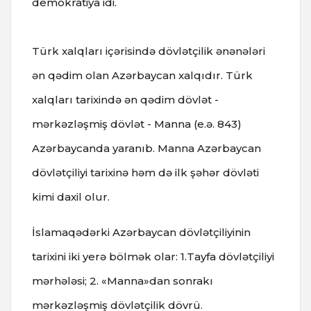
demokratiya idi.
Türk xalqları içərisində dövlətçilik ənənələri
ən qədim olan Azərbaycan xalqıdır. Türk
xalqları tarixində ən qədim dövlət -
mərkəzləşmiş dövlət - Manna (e.ə. 843)
Azərbaycanda yaranıb. Manna Azərbaycan
dövlətçiliyi tarixinə həm də ilk şəhər dövləti
kimi daxil olur.
İslamaqədərki Azərbaycan dövlətçiliyinin
tarixini iki yerə bölmək olar: 1.Tayfa dövlətçiliyi
mərhələsi; 2. «Manna»dan sonrakı
mərkəzləşmiş dövlətçilik dövrü.