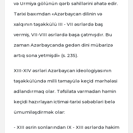
və Urmiya gölünün qərb sahillərini əhatə edir.
Tarixi baxımdan «Azərbaycan dilinin və
xalqının təşəkkülü III - VII əsrlərdə baş
vermiş, VII-VIII əsrlərdə başa çatmışdır. Bu
zaman Azərbaycanda gedən dini mübarizə
artıq sona yetmişdi» (s. 235).
XIII-XIV əsrləri Azərbaycan ideologiyasının
təşəkkülündə milli təmayülə keçid mərhələsi
adlandırmaq olar. Təfsilata varmadan həmin
keçidi hazırlayan ictimai-tarixi səbəbləri belə
ümumiləşdirmək olar:
- XIII əsrin sonlarından IX - XIII əsrlərdə hakim