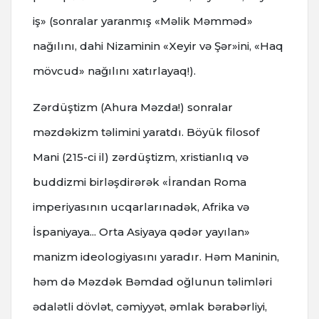
iş» (sonralar yaranmış «Məlik Məmməd»
nağılını, dahi Nizaminin «Xeyir və Şər»ini, «Haq
mövcud» nağılını xatırlayaq!).
Zərdüştizm (Ahura Məzda!) sonralar
məzdəkizm təlimini yaratdı. Böyük filosof
Mani (215-ci il) zərdüştizm, xristianlıq və
buddizmi birləşdirərək «İrandan Roma
imperiyasının ucqarlarınadək, Afrika və
İspaniyaya... Orta Asiyaya qədər yayılan»
manizm ideologiyasını yaradır. Həm Maninin,
həm də Məzdək Bəmdad oğlunun təlimləri
ədalətli dövlət, cəmiyyət, əmlak bərabərliyi,