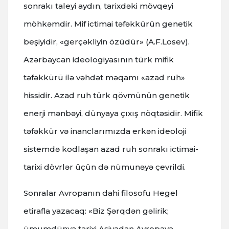
sonrakı taleyi aydın, tarixdəki mövqeyi
möhkəmdir. Mif ictimai təfəkkürün genetik
beşiyidir, «gerçəkliyin özüdür» (A.F.Losev).
Azərbaycan ideologiyasının türk mifik
təfəkkürü ilə vəhdət məqamı «azad ruh»
hissidir. Azad ruh türk qövmünün genetik
enerji mənbəyi, dünyaya çıxış nöqtəsidir. Mifik
təfəkkür və inanclarımızda erkən ideoloji
sistemdə kodlaşan azad ruh sonrakı ictimai-
tarixi dövrlər üçün də nümunəyə çevrildi.
Sonralar Avropanın dahi filosofu Hegel
etirafla yazacaq: «Biz Şərqdən gəlirik;
ümumdünya tarixi Asiyadan Avropaya