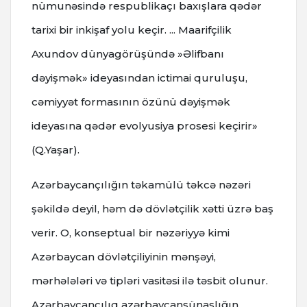
nümunəsində respublikaçı baxışlara qədər
tarixi bir inkişaf yolu keçir. ... Maarifçilik
Axundov dünyagörüşündə »Əlifbanı
dəyişmək» ideyasından ictimai quruluşu,
cəmiyyət formasının özünü dəyişmək
ideyasına qədər evolyusiya prosesi keçirir»
(Q.Yaşar).
Azərbaycançılığın təkamülü təkcə nəzəri
şəkildə deyil, həm də dövlətçilik xətti üzrə baş
verir. O, konseptual bir nəzəriyyə kimi
Azərbaycan dövlətçiliyinin mənşəyi,
mərhələləri və tipləri vasitəsi ilə təsbit olunur.
Azərbaycançılıq azərbaycanşünaslığın,