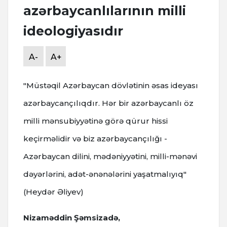
azərbaycanlılarının milli
ideologiyasıdır
A-
A+
"Müstəqil Azərbaycan dövlətinin əsas ideyası
azərbaycançılıqdır. Hər bir azərbaycanlı öz
milli mənsubiyyətinə görə qürur hissi
keçirməlidir və biz azərbaycançılığı -
Azərbaycan dilini, mədəniyyətini, milli-mənəvi
dəyərlərini, adət-ənənələrini yaşatmalıyıq"
(Heydər Əliyev)
Nizaməddin Şəmsizadə,