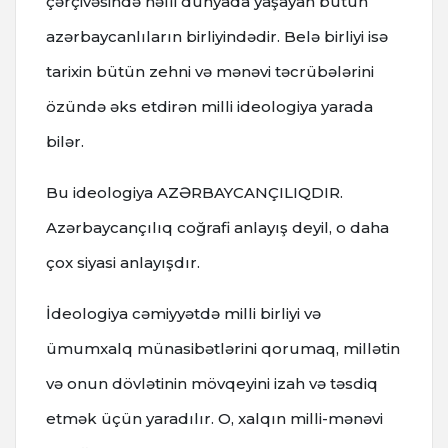
çərçivəsində həlli dünyada yaşayan bütün
azərbaycanlıların birliyindədir. Belə birliyi isə
tarixin bütün zehni və mənəvi təcrübələrini
özündə əks etdirən milli ideologiya yarada
bilər.
Bu ideologiya AZƏRBAYCANÇILIQDIR.
Azərbaycançılıq coğrafi anlayış deyil, o daha
çox siyasi anlayışdır.
İdeologiya cəmiyyətdə milli birliyi və
ümumxalq münasibətlərini qorumaq, millətin
və onun dövlətinin mövqeyini izah və təsdiq
etmək üçün yaradılır. O, xalqın milli-mənəvi