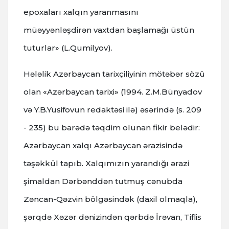
epoxaları xalqın yaranmasını
müəyyənləşdirən vaxtdan başlamağı üstün
tuturlar» (L.Qumilyov).
Hələlik Azərbaycan tarixçiliyinin mötəbər sözü
olan «Azərbaycan tarixi» (1994. Z.M.Bünyadov
və Y.B.Yusifovun redaktəsi ilə) əsərində (s. 209
- 235) bu barədə təqdim olunan fikir belədir:
Azərbaycan xalqı Azərbaycan ərazisində
təşəkkül tapıb. Xalqımızın yarandığı ərazi
şimaldan Dərbənddən tutmuş cənubda
Zəncan-Qəzvin bölgəsindək (daxil olmaqla),
şərqdə Xəzər dənizindən qərbdə İrəvan, Tiflis