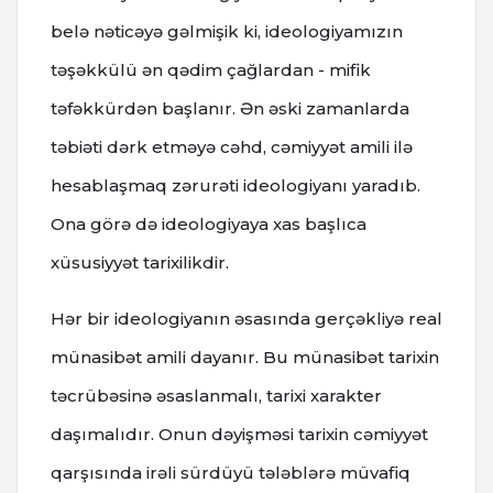
belə nəticəyə gəlmişik ki, ideologiyamızın
təşəkkülü ən qədim çağlardan - mifik
təfəkkürdən başlanır. Ən əski zamanlarda
təbiəti dərk etməyə cəhd, cəmiyyət amili ilə
hesablaşmaq zərurəti ideologiyanı yaradıb.
Ona görə də ideologiyaya xas başlıca
xüsusiyyət tarixilikdir.
Hər bir ideologiyanın əsasında gerçəkliyə real
münasibət amili dayanır. Bu münasibət tarixin
təcrübəsinə əsaslanmalı, tarixi xarakter
daşımalıdır. Onun dəyişməsi tarixin cəmiyyət
qarşısında irəli sürdüyü tələblərə müvafiq