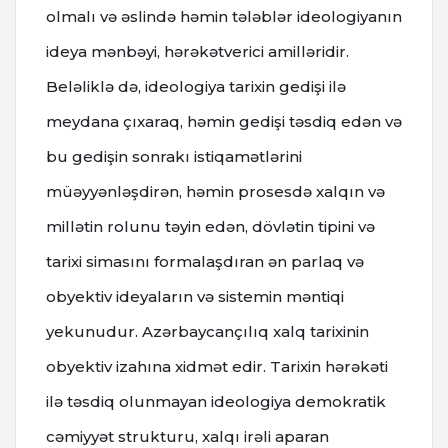
olmalı və əslində həmin tələblər ideologiyanın
ideya mənbəyi, hərəkətverici amilləridir.
Beləliklə də, ideologiya tarixin gedişi ilə
meydana çıxaraq, həmin gedişi təsdiq edən və
bu gedişin sonrakı istiqamətlərini
müəyyənləşdirən, həmin prosesdə xalqın və
millətin rolunu təyin edən, dövlətin tipini və
tarixi simasını formalaşdıran ən parlaq və
obyektiv ideyaların və sistemin məntiqi
yekunudur. Azərbaycançılıq xalq tarixinin
obyektiv izahına xidmət edir. Tarixin hərəkəti
ilə təsdiq olunmayan ideologiya demokratik
cəmiyyət strukturu, xalqı irəli aparan