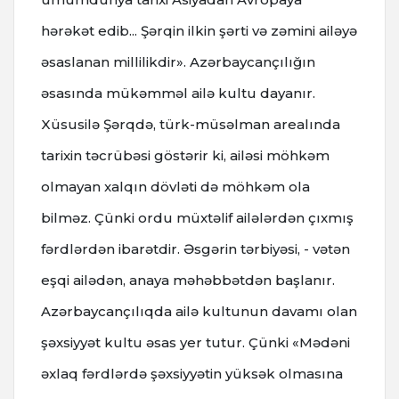
hərəkət edib... Şərqin ilkin şərti və zəmini ailəyə
əsaslanan millilikdir». Azərbaycançılığın
əsasında mükəmməl ailə kultu dayanır.
Xüsusilə Şərqdə, türk-müsəlman arealında
tarixin təcrübəsi göstərir ki, ailəsi möhkəm
olmayan xalqın dövləti də möhkəm ola
bilməz. Çünki ordu müxtəlif ailələrdən çıxmış
fərdlərdən ibarətdir. Əsgərin tərbiyəsi, - vətən
eşqi ailədən, anaya məhəbbətdən başlanır.
Azərbaycançılıqda ailə kultunun davamı olan
şəxsiyyət kultu əsas yer tutur. Çünki «Mədəni
əxlaq fərdlərdə şəxsiyyətin yüksək olmasına