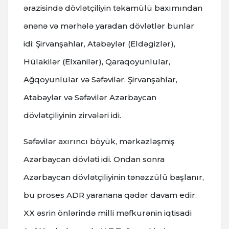
ərazisində dövlətçiliyin təkamülü baxımından
ənənə və mərhələ yaradan dövlətlər bunlar
idi: Şirvanşahlar, Atabəylər (Eldəgizlər),
Hülakilər (Elxanilər), Qaraqoyunlular,
Ağqoyunlular və Səfəvilər. Şirvanşahlar,
Atabəylər və Səfəvilər Azərbaycan
dövlətçiliyinin zirvələri idi.
Səfəvilər axırıncı böyük, mərkəzləşmiş
Azərbaycan dövləti idi. Ondan sonra
Azərbaycan dövlətçiliyinin tənəzzülü başlanır,
bu proses ADR yaranana qədər davam edir.
XX əsrin önlərində milli məfkurənin iqtisadi