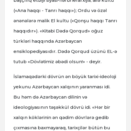
başçılıq etdiyi siyasi-hərbi ierarxiya; ailə kultu
(«Ana haqqı - Tanrı haqqı»); Ordu və özəl
ənənələrə malik El kultu («Qonşu haqqı Tanrı
haqqıdır»). «Kitabi Dədə Qorqud» oğuz
türkləri haqqında Azərbaycan
ensiklopediyasıdır. Dədə Qorqud üzünü EL-ə
tutub «Dövlətimiz əbədi olsun!» - deyir.
İslamaqədərki dövrün ən böyük tarixi-ideoloji
yekunu Azərbaycan xalqının yaranması idi.
Bu həm də Azərbaycan dilinin və
ideologiyasının təşəkkül dövrü idi. «Hər bir
xalqın köklərinin ən qədim dövrlərə gedib
çıxmasına baxmayaraq, tarixçilər bütün bu