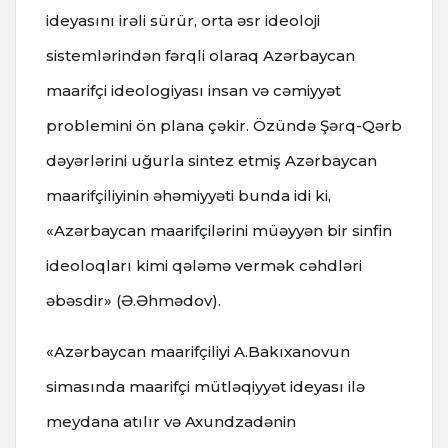
ideyasını irəli sürür, orta əsr ideoloji
sistemlərindən fərqli olaraq Azərbaycan
maarifçi ideologiyası insan və cəmiyyət
problemini ön plana çəkir. Özündə Şərq-Qərb
dəyərlərini uğurla sintez etmiş Azərbaycan
maarifçiliyinin əhəmiyyəti bunda idi ki,
«Azərbaycan maarifçilərini müəyyən bir sinfin
ideoloqları kimi qələmə vermək cəhdləri
əbəsdir» (Ə.Əhmədov).
«Azərbaycan maarifçiliyi A.Bakıxanovun
simasında maarifçi mütləqiyyət ideyası ilə
meydana atılır və Axundzadənin