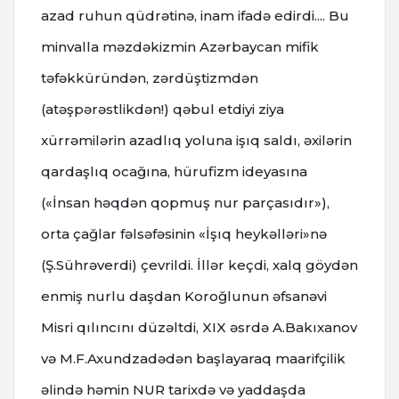
azad ruhun qüdrətinə, inam ifadə edirdi.... Bu
minvalla məzdəkizmin Azərbaycan mifik
təfəkküründən, zərdüştizmdən
(atəşpərəstlikdən!) qəbul etdiyi ziya
xürrəmilərin azadlıq yoluna işıq saldı, əxilərin
qardaşlıq ocağına, hürufizm ideyasına
(«İnsan həqdən qopmuş nur parçasıdır»),
orta çağlar fəlsəfəsinin «İşıq heykəlləri»nə
(Ş.Sührəverdi) çevrildi. İllər keçdi, xalq göydən
enmiş nurlu daşdan Koroğlunun əfsanəvi
Misri qılıncını düzəltdi, XIX əsrdə A.Bakıxanov
və M.F.Axundzadədən başlayaraq maarifçilik
əlində həmin NUR tarixdə və yaddaşda