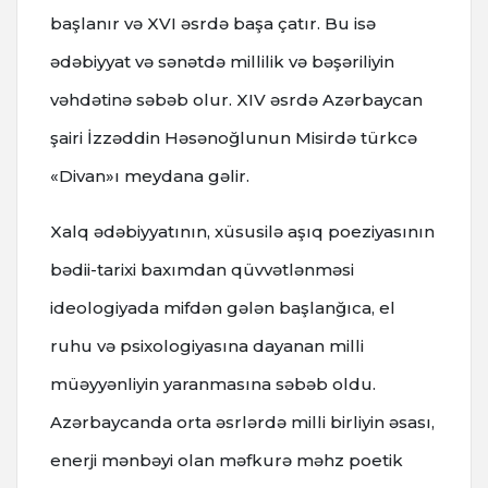
başlanır və XVI əsrdə başa çatır. Bu isə
ədəbiyyat və sənətdə millilik və bəşəriliyin
vəhdətinə səbəb olur. XIV əsrdə Azərbaycan
şairi İzzəddin Həsənoğlunun Misirdə türkcə
«Divan»ı meydana gəlir.
Xalq ədəbiyyatının, xüsusilə aşıq poeziyasının
bədii-tarixi baxımdan qüvvətlənməsi
ideologiyada mifdən gələn başlanğıca, el
ruhu və psixologiyasına dayanan milli
müəyyənliyin yaranmasına səbəb oldu.
Azərbaycanda orta əsrlərdə milli birliyin əsası,
enerji mənbəyi olan məfkurə məhz poetik