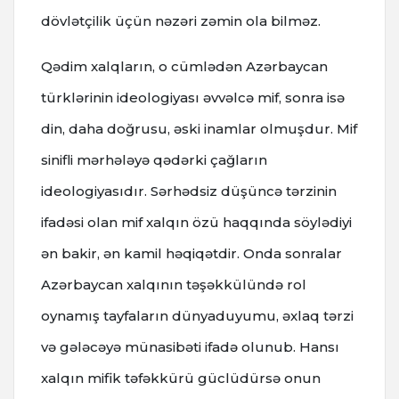
dövlətçilik üçün nəzəri zəmin ola bilməz.
Qədim xalqların, o cümlədən Azərbaycan
türklərinin ideologiyası əvvəlcə mif, sonra isə
din, daha doğrusu, əski inamlar olmuşdur. Mif
sinifli mərhələyə qədərki çağların
ideologiyasıdır. Sərhədsiz düşüncə tərzinin
ifadəsi olan mif xalqın özü haqqında söylədiyi
ən bakir, ən kamil həqiqətdir. Onda sonralar
Azərbaycan xalqının təşəkkülündə rol
oynamış tayfaların dünyaduyumu, əxlaq tərzi
və gələcəyə münasibəti ifadə olunub. Hansı
xalqın mifik təfəkkürü güclüdürsə onun