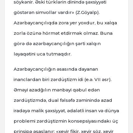
söykənir. Əski türklərin dinində şəxsiyyəti
göstərən simvollar vardır» (Z.Göyalp).
Azərbaycançılıqda zora yer yoxdur, bu xalqa
zorla özünə hörmət etdirmək olmaz. Buna
görə də azərbaycançılığın şərti xalqın
ləyaqətini uca tutmaqdır.
Azərbaycançılığın əsasında dayanan
inanclardan biri zərdüştizm idi (e.ə. VII əsr).
Əməyi azadğılın mənbəyi qəbul edən
zərdüştizmdə, dual fəlsəfə zəminində azad
iradəyə malik şəxsiyyət, ədalətli insan və dünya
problemi zərdüştizmin konsepsiyasındakı üç
prinsipə əsaslanır: «xeyir fikir, xeyir söz, xeyir