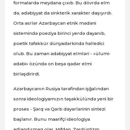
formalarda meydana çıxıb. Bu dövrdə elm
də, ədəbiyyat da sinkterik xarakter daşıyırdı.
Orta əsrlər Azərbaycan etnik mədəni
sistemində poeziya birinci yerdə dayanıb,
poetik təfəkkür dünyadərkində həlledici
olub. Bu zaman ədəbiyyat elmləri - «ülumi-
ədəbi» özündə on beşə qədər elmi
birləşdirirdi.
Azərbaycanın Rusiya tərəfindən işğalından
sonra ideologiyamızın təşəkkülündə yeni bir
proses - Şərq və Qərb dəyərlərinin sintezi
başlanır. Bunu maarifçi ideologiya
adlandırmaq olar. Mifdən, Zərdüştizm,