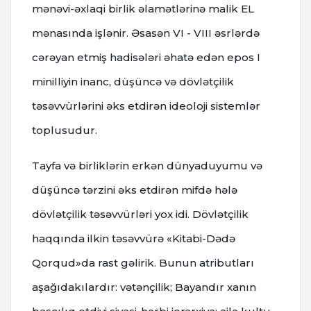
mənəvi-əxlaqi birlik əlamətlərinə malik EL
mənasında işlənir. Əsasən VI - VIII əsrlərdə
cərəyan etmiş hadisələri əhatə edən epos I
minilliyin inanc, düşüncə və dövlətçilik
təsəvvürlərini əks etdirən ideoloji sistemlər
toplusudur.
Tayfa və birliklərin erkən dünyaduyumu və
düşüncə tərzini əks etdirən mifdə hələ
dövlətçilik təsəvvürləri yox idi. Dövlətçilik
haqqında ilkin təsəvvürə «Kitabi-Dədə
Qorqud»da rast gəlirik. Bunun atributları
aşağıdakılardır: vətənçilik; Bayandır xanın