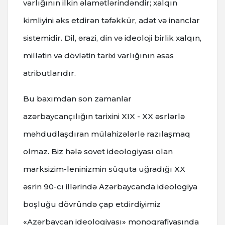
varlığının ilkin əlamətlərindəndir; xalqın
kimliyini əks etdirən təfəkkür, adət və inanclar
sistemidir. Dil, ərazi, din və ideoloji birlik xalqın,
millətin və dövlətin tarixi varlığının əsas
atributlarıdır.
Bu baxımdan son zamanlar
azərbaycançılığın tarixini XIX - XX əsrlərlə
məhdudlaşdıran mülahizələrlə razılaşmaq
olmaz. Biz hələ sovet ideologiyası olan
marksizim-leninizmin süquta uğradığı XX
əsrin 90-cı illərində Azərbaycanda ideologiya
boşluğu dövründə çap etdirdiyimiz
«Azərbaycan ideologiyası» monoqrafiyasında