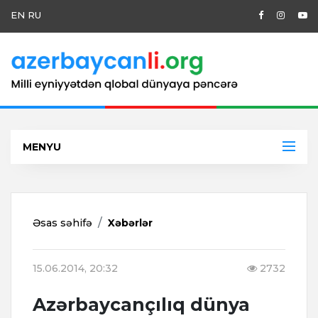
EN
RU
MENYU
Əsas səhifə
Xəbərlər
15.06.2014, 20:32
2732
Azərbaycançılıq dünya