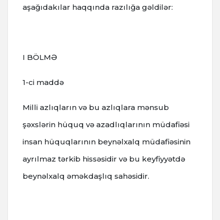
aşağıdakılar haqqında razılığa gəldilər:
I BÖLMƏ
1-ci maddə
Milli azlıqların və bu azlıqlara mənsub
şəxslərin hüquq və azadlıqlarının müdafiəsi
insan hüquqlarının beynəlxalq müdafiəsinin
ayrılmaz tərkib hissəsidir və bu keyfiyyətdə
beynəlxalq əməkdaşlıq sahəsidir.