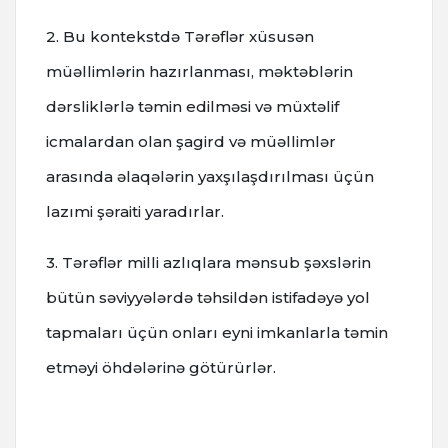
2. Bu kontekstdə Tərəflər xüsusən
müəllimlərin hazırlanması, məktəblərin
dərsliklərlə təmin edilməsi və müxtəlif
icmalardan olan şagird və müəllimlər
arasında əlaqələrin yaxşılaşdırılması üçün
lazımi şəraiti yaradırlar.
3. Tərəflər milli azlıqlara mənsub şəxslərin
bütün səviyyələrdə təhsildən istifadəyə yol
tapmaları üçün onları eyni imkanlarla təmin
etməyi öhdələrinə götürürlər.