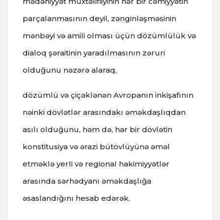
mədəniyyət müxtəlifliyinin hər bir cəmiyyətin
parçalanmasının deyil, zənginləşməsinin
mənbəyi və amili olması üçün dözümlülük və
dialoq şəraitinin yaradılmasının zəruri
olduğunu nəzərə alaraq,
dözümlü və çiçəklənən Avropanın inkişafının
nəinki dövlətlər arasındakı əməkdaşlıqdan
asılı olduğunu, həm də, hər bir dövlətin
konstitusiya və ərazi bütövlüyünə əməl
etməklə yerli və regional hakimiyyətlər
arasında sərhədyanı əməkdaşlığa
əsaslandığını hesab edərək,