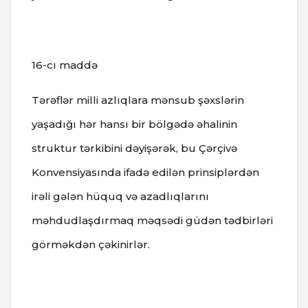
16-cı maddə
Tərəflər milli azlıqlara mənsub şəxslərin
yaşadığı hər hansı bir bölgədə əhalinin
struktur tərkibini dəyişərək, bu Çərçivə
Konvensiyasında ifadə edilən prinsiplərdən
irəli gələn hüquq və azadlıqlarını
məhdudlaşdırmaq məqsədi güdən tədbirləri
görməkdən çəkinirlər.