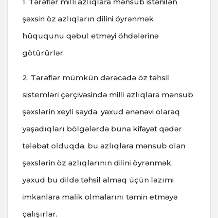
1. Tərəflər milli azlıqlara mənsub istənilən
şəxsin öz azlıqların dilini öyrənmək
hüququnu qəbul etməyi öhdələrinə
götürürlər.
2. Tərəflər mümkün dərəcədə öz təhsil
sistemləri çərçivəsində milli azlıqlara mənsub
şəxslərin xeyli sayda, yaxud ənənəvi olaraq
yaşadıqları bölgələrdə buna kifayət qədər
tələbat olduqda, bu azlıqlara mənsub olan
şəxslərin öz azlıqlarının dilini öyrənmək,
yaxud bu dildə təhsil almaq üçün lazımi
imkanlara malik olmalarını təmin etməyə
çalışırlar.