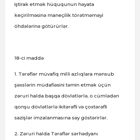
iştirak etmək hüququnun həyata
keçirilməsinə maneçilik törətməməyi
öhdələrinə götürürlər.
18-ci maddə
1. Tərəflər müvafiq milli azlıqlara mənsub
şəxslərin müdafiəsini təmin etmək üçün
zəruri halda başqa dövlətlərlə, o cümlədən
qonşu dövlətlərlə ikitərəfli və çoxtərəfli
sazişlər imzalanmasına səy göstərirlər.
2. Zəruri halda Tərəflər sərhədyanı