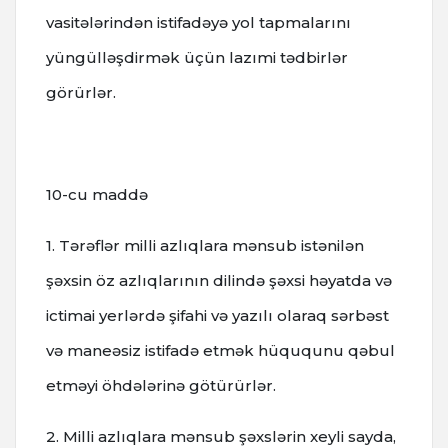
vasitələrindən istifadəyə yol tapmalarını
yüngülləşdirmək üçün lazımi tədbirlər
görürlər.
10-cu maddə
1. Tərəflər milli azlıqlara mənsub istənilən
şəxsin öz azlıqlarının dilində şəxsi həyatda və
ictimai yerlərdə şifahi və yazılı olaraq sərbəst
və maneəsiz istifadə etmək hüququnu qəbul
etməyi öhdələrinə götürürlər.
2. Milli azlıqlara mənsub şəxslərin xeyli sayda,