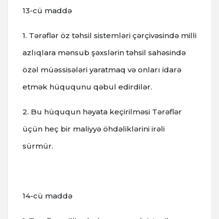
13-cü maddə
1. Tərəflər öz təhsil sistemləri çərçivəsində milli
azlıqlara mənsub şəxslərin təhsil sahəsində
özəl müəssisələri yaratmaq və onları idarə
etmək hüququnu qəbul edirdilər.
2. Bu hüququn həyata keçirilməsi Tərəflər
üçün heç bir maliyyə öhdəliklərini irəli
sürmür.
14-cü maddə