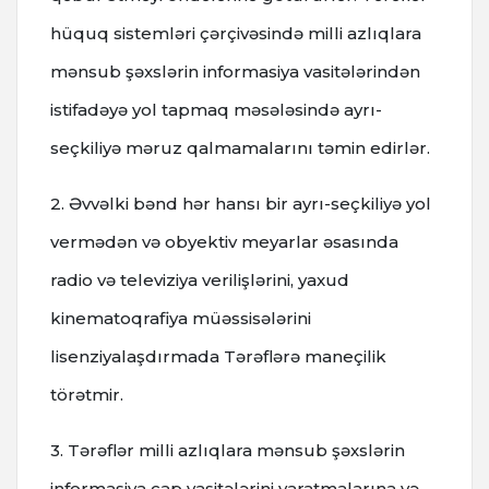
hüquq sistemləri çərçivəsində milli azlıqlara
mənsub şəxslərin informasiya vasitələrindən
istifadəyə yol tapmaq məsələsində ayrı-
seçkiliyə məruz qalmamalarını təmin edirlər.
2. Əvvəlki bənd hər hansı bir ayrı-seçkiliyə yol
vermədən və obyektiv meyarlar əsasında
radio və televiziya verilişlərini, yaxud
kinematoqrafiya müəssisələrini
lisenziyalaşdırmada Tərəflərə maneçilik
törətmir.
3. Tərəflər milli azlıqlara mənsub şəxslərin
informasiya çap vasitələrini yaratmalarına və