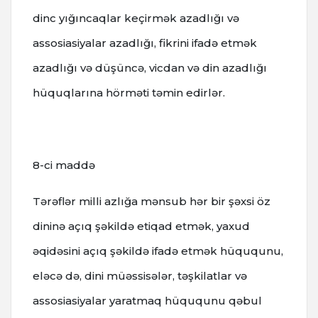
dinc yığıncaqlar keçirmək azadlığı və
assosiasiyalar azadlığı, fikrini ifadə etmək
azadlığı və düşüncə, vicdan və din azadlığı
hüquqlarına hörməti təmin edirlər.
8-ci maddə
Tərəflər milli azlığa mənsub hər bir şəxsi öz
dininə açıq şəkildə etiqad etmək, yaxud
əqidəsini açıq şəkildə ifadə etmək hüququnu,
eləcə də, dini müəssisələr, təşkilatlar və
assosiasiyalar yaratmaq hüququnu qəbul