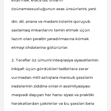
etdirmək, eləcə də, onların
özünəməxsusluğunun əsas ünsürlərini, yəni:
din. dil, ənənə və mədəni irslərini qoruyub
saxlamaq imkanlarını təmin etmək üçün
lazım olan şəraitin yaradılmasına kömək
etməyi öhdələrinə götürürlər.
2. Tərəflər öz ümumi inteqrasiya siyasətlərinin
inkişafı üçün gördükləri tədbirlərə zərər
vurmadan milli azlıqlara mənsub şəxslərin
iradələrinin ziddinə onların assimilyasiyası
məqsədi daşıyan hər hansı siyasi və praktiki
hərəkətlərdən çəkinirlər və bu şəxsləri belə