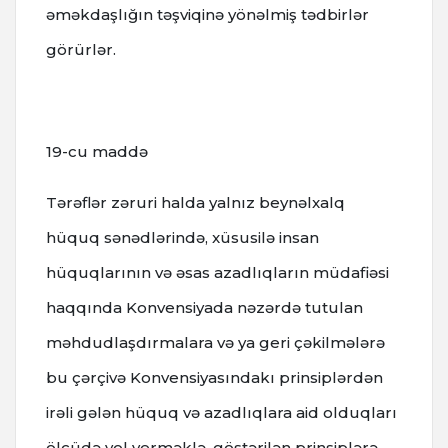
əməkdaşlığın təşviqinə yönəlmiş tədbirlər
görürlər.
19-cu maddə
Tərəflər zəruri halda yalnız beynəlxalq
hüquq sənədlərində, xüsusilə insan
hüquqlarının və əsas azadlıqların müdafiəsi
haqqında Konvensiyada nəzərdə tutulan
məhdudlaşdırmalara və ya geri çəkilmələrə
bu çərçivə Konvensiyasındakı prinsiplərdən
irəli gələn hüquq və azadlıqlara aid olduqları
ölçüdə yol verməklə, göstərilən prinsiplərə