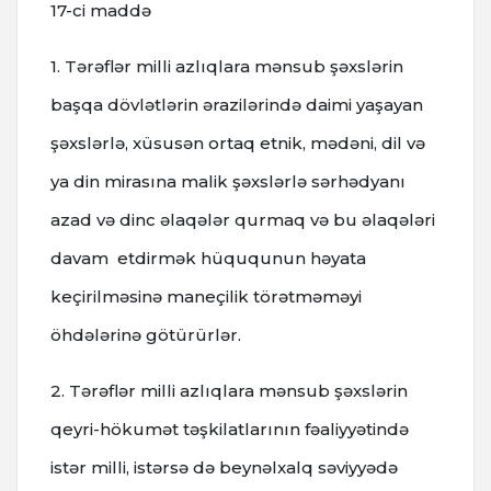
17-ci maddə
1. Tərəflər milli azlıqlara mənsub şəxslərin
başqa dövlətlərin ərazilərində daimi yaşayan
şəxslərlə, xüsusən ortaq etnik, mədəni, dil və
ya din mirasına malik şəxslərlə sərhədyanı
azad və dinc əlaqələr qurmaq və bu əlaqələri
davam etdirmək hüququnun həyata
keçirilməsinə maneçilik törətməməyi
öhdələrinə götürürlər.
2. Tərəflər milli azlıqlara mənsub şəxslərin
qeyri-hökumət təşkilatlarının fəaliyyətində
istər milli, istərsə də beynəlxalq səviyyədə