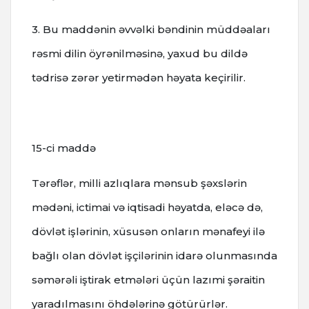
3. Bu maddənin əvvəlki bəndinin müddəaları
rəsmi dilin öyrənilməsinə, yaxud bu dildə
tədrisə zərər yetirmədən həyata keçirilir.
15-ci maddə
Tərəflər, milli azlıqlara mənsub şəxslərin
mədəni, ictimai və iqtisadi həyatda, eləcə də,
dövlət işlərinin, xüsusən onların mənafeyi ilə
bağlı olan dövlət işçilərinin idarə olunmasında
səmərəli iştirak etmələri üçün lazımi şəraitin
yaradılmasını öhdələrinə götürürlər.