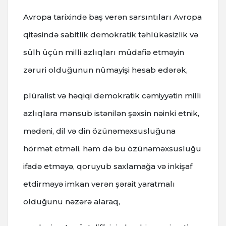
Avropa tarixində baş verən sarsıntıları Avropa
qitəsində sabitlik demokratik təhlükəsizlik və
sülh üçün milli azlıqları müdafiə etməyin
zəruri olduğunun nümayişi hesab edərək,
plüralist və həqiqi demokratik cəmiyyətin milli
azlıqlara mənsub istənilən şəxsin nəinki etnik,
mədəni, dil və din özünəməxsusluğuna
hörmət etməli, həm də bu özünəməxsusluğu
ifadə etməyə, qoruyub saxlamağa və inkişaf
etdirməyə imkan verən şərait yaratmalı
olduğunu nəzərə alaraq,