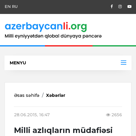
EN
RU
MENYU
Əsas səhifə
Xəbərlər
28.06.2015, 16:47
2656
Milli azlıqların müdafiəsi