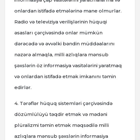
onlardan istifadə etmələrinə mane olmurlar.
Radio və televiziya verilişlərinin hüquqi
əsasları çərçivəsində onlar mümkün
dərəcədə və əvvəlki bəndin müddəalarını
nəzərə almaqla, milli azlıqlara mənsub
şəxslərin öz informasiya vasitələrini yaratmaq
və onlardan istifadə etmək imkanını təmin
edirlər.
4. Tərəflər hüquq sistemləri çərçivəsində
dözümlülüyü təqdir etmək və mədəni
plüralizmi təmin etmək məqsədilə milli
azlıqlara mənsub şəxslərin informasiya