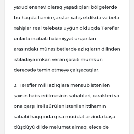
yaxud ənənəvi olaraq yaşadıqları bölgələrdə
bu haqda həmin şəxslər xahiş etdikdə və belə
xahişlər real tələbata uyğun olduqda Tərəflər
onlarla inzibati hakimiyyət orqanları
arasındakı münasibətlərdə azlıqların dilindən
istifadəyə imkan verən şəraiti mümkün
dərəcədə təmin etməyə çalışacaqlar.
3. Tərəflər milli azlıqlara mənsub istənilən
şəxsin həbs edilməsinin səbəbləri, xarakteri və
ona qarşı irəli sürülən istənilən ittihamın
səbəbi haqqında qısa müddət ərzində başa
düşdüyü dildə məlumat almaq, eləcə də