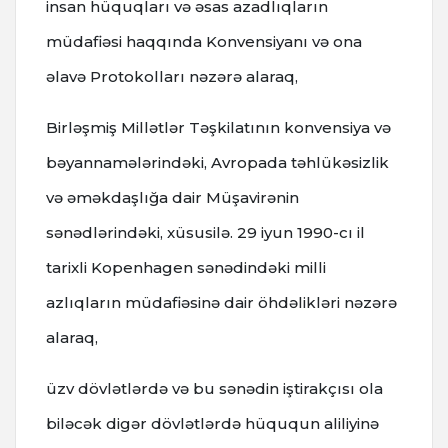
insan hüquqları və əsas azadlıqların
müdafiəsi haqqında Konvensiyanı və ona
əlavə Protokolları nəzərə alaraq,
Birləşmiş Millətlər Təşkilatının konvensiya və
bəyannamələrindəki, Avropada təhlükəsizlik
və əməkdaşlığa dair Müşavirənin
sənədlərindəki, xüsusilə. 29 iyun 1990-cı il
tarixli Kopenhagen sənədindəki milli
azlıqların müdafiəsinə dair öhdəlikləri nəzərə
alaraq,
üzv dövlətlərdə və bu sənədin iştirakçısı ola
biləcək digər dövlətlərdə hüququn aliliyinə