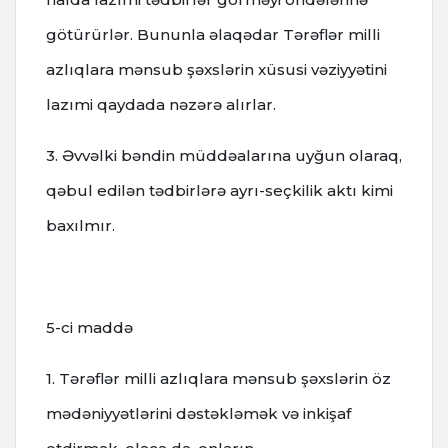
götürürlər. Bununla əlaqədar Tərəflər milli
azlıqlara mənsub şəxslərin xüsusi vəziyyətini
lazımi qaydada nəzərə alırlar.
3. Əvvəlki bəndin müddəalarına uyğun olaraq,
qəbul edilən tədbirlərə ayrı-seçkilik aktı kimi
baxılmır.
5-ci maddə
1. Tərəflər milli azlıqlara mənsub şəxslərin öz
mədəniyyətlərini dəstəkləmək və inkişaf