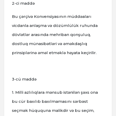
2-ci maddə
Bu çərçivə Konvensiyasının müddəaları
vicdanla anlaşma və dözümlülük ruhunda
dövlətlər arasında mehriban qonşuluq,
dostluq münasibətləri və əməkdaşlıq
prinsiplərinə əməl etməklə həyata keçirilir.
3-cü maddə
1. Milli azlılıqlara mənsub istənilən şəxs ona
bu cür baxılıb baxılmamasını sərbəst
seçmək hüququna malikdir və bu seçim,