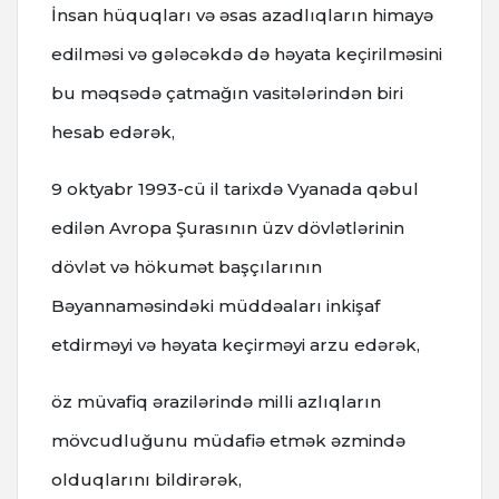
İnsan hüquqları və əsas azadlıqların himayə
edilməsi və gələcəkdə də həyata keçirilməsini
bu məqsədə çatmağın vasitələrindən biri
hesab edərək,
9 oktyabr 1993-cü il tarixdə Vyanada qəbul
edilən Avropa Şurasının üzv dövlətlərinin
dövlət və hökumət başçılarının
Bəyannaməsindəki müddəaları inkişaf
etdirməyi və həyata keçirməyi arzu edərək,
öz müvafiq ərazilərində milli azlıqların
mövcudluğunu müdafiə etmək əzmində
olduqlarını bildirərək,