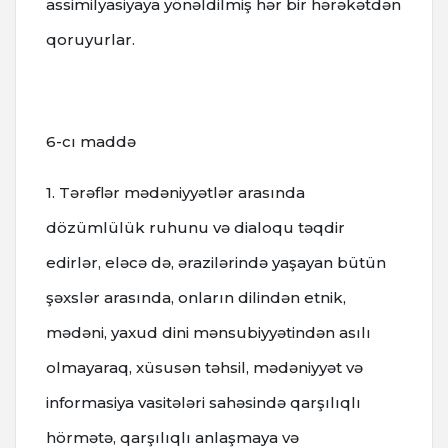
assimilyasiyaya yönəldilmiş hər bir hərəkətdən
qoruyurlar.
6-cı maddə
1. Tərəflər mədəniyyətlər arasında
dözümlülük ruhunu və dialoqu təqdir
edirlər, eləcə də, ərazilərində yaşayan bütün
şəxslər arasında, onların dilindən etnik,
mədəni, yaxud dini mənsubiyyətindən asılı
olmayaraq, xüsusən təhsil, mədəniyyət və
informasiya vasitələri sahəsində qarşılıqlı
hörmətə, qarşılıqlı anlaşmaya və