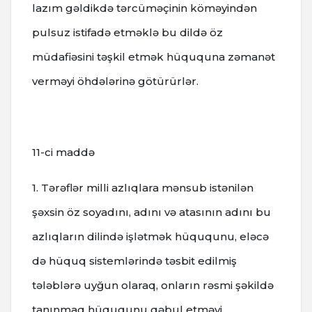
lazım gəldikdə tərcüməçinin köməyindən
pulsuz istifadə etməklə bu dildə öz
müdafiəsini təşkil etmək hüququna zəmanət
verməyi öhdələrinə götürürlər.
11-ci maddə
1. Tərəflər milli azlıqlara mənsub istənilən
şəxsin öz soyadını, adını və atasının adını bu
azlıqların dilində işlətmək hüququnu, eləcə
də hüquq sistemlərində təsbit edilmiş
tələblərə uyğun olaraq, onların rəsmi şəkildə
tanınmaq hüququnu qəbul etməyi