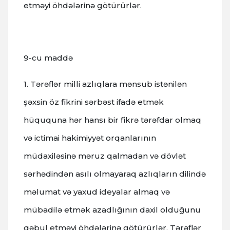
etməyi öhdələrinə götürürlər.
9-cu maddə
1. Tərəflər milli azlıqlara mənsub istənilən
şəxsin öz fikrini sərbəst ifadə etmək
hüququna hər hansı bir fikrə tərəfdar olmaq
və ictimai hakimiyyət orqanlarının
müdaxiləsinə məruz qalmadan və dövlət
sərhədindən asılı olmayaraq azlıqların dilində
məlumat və yaxud ideyalar almaq və
mübadilə etmək azadlığının daxil olduğunu
qəbul etməyi öhdələrinə götürürlər. Tərəflər