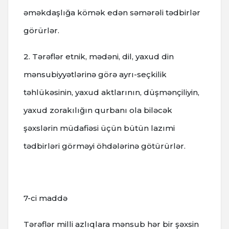
əməkdaşlığa kömək edən səmərəli tədbirlər
görürlər.
2. Tərəflər etnik, mədəni, dil, yaxud din
mənsubiyyətlərinə görə ayrı-seçkilik
təhlükəsinin, yaxud aktlarının, düşmənçiliyin,
yaxud zorakılığın qurbanı ola biləcək
şəxslərin müdafiəsi üçün bütün lazımi
tədbirləri görməyi öhdələrinə götürürlər.
7-ci maddə
Tərəflər milli azlıqlara mənsub hər bir şəxsin