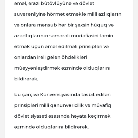
əməl, ərazi bütövlüyünə və dövlət
suverenliyinə hörmət etməklə milli azlıqların
və onlara mənsub hər bir şəxsin hüquq və
azadlıqlarının səmərəli müdafiəsini təmin
etmək üçün əməl edilməli prinsipləri və
onlardan irəli gələn öhdəlikləri
müəyyənləşdirmək əzmində olduqlarını
bildirərək,
bu çərçivə Konvensiyasında təsbit edilən
prinsipləri milli qanunvericilik və müvafiq
dövlət siyasəti əsasında həyata keçirmək
əzmində olduqlarını bildirərək,