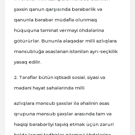
şəxsin qanun qarşısında bərabərlik və
qanunla bərabər müdafiə olunmaq
hüququna təminat verməyi öhdələrinə
götürürlər. Bununla əlaqədar milli azlıqlara
mənsubluğa əsaslanan istənilən ayrı-seçkilik
yasaq edilir.
2. Tərəflər bütün iqtisadi sosial, siyasi və
mədəni həyat sahələrində milli
azlıqlara mənsub şəxslər ilə əhalinin əsas
qrupuna mənsub şəxslər arasında tam və
həqiqi bərabərliyi təşviq etmək üçün zəruri
halda lazımi tədbirlər görməyi öhdələrinə