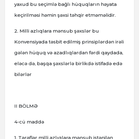
yaxud bu seçimlə bağlı hüquqların həyata
keçirilməsi həmin şəxsi təhqir etməməlidir.
2. Milli azlıqlara mənsub şəxslər bu
Konvensiyada təsbit edilmiş prinsiplərdən irəli
gələn hüquq və azadlıqlardan fərdi qaydada,
eləcə də, başqa şəxslərlə birlikdə istifadə edə
bilərlər
II BÖLMƏ
4-cü maddə
1. Tərəflər milli azlıqlara mənsub istənilən