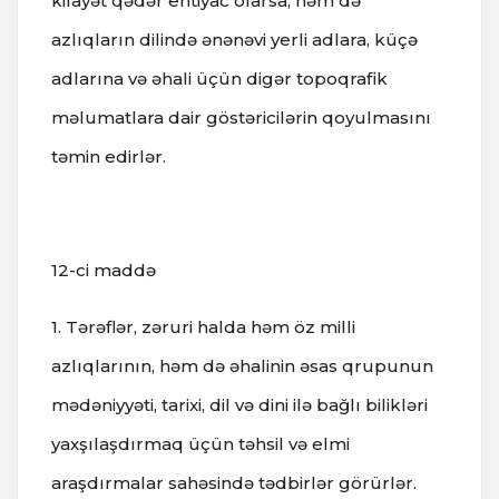
kifayət qədər ehtiyac olarsa, həm də
azlıqların dilində ənənəvi yerli adlara, küçə
adlarına və əhali üçün digər topoqrafik
məlumatlara dair göstəricilərin qoyulmasını
təmin edirlər.
12-ci maddə
1. Tərəflər, zəruri halda həm öz milli
azlıqlarının, həm də əhalinin əsas qrupunun
mədəniyyəti, tarixi, dil və dini ilə bağlı bilikləri
yaxşılaşdırmaq üçün təhsil və elmi
araşdırmalar sahəsində tədbirlər görürlər.