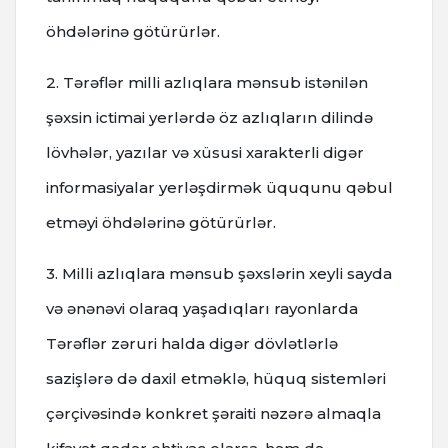
öhdələrinə götürürlər.
2. Tərəflər milli azlıqlara mənsub istənilən
şəxsin ictimai yerlərdə öz azlıqların dilində
lövhələr, yazılar və xüsusi xarakterli digər
informasiyalar yerləşdirmək üququnu qəbul
etməyi öhdələrinə götürürlər.
3. Milli azlıqlara mənsub şəxslərin xeyli sayda
və ənənəvi olaraq yaşadıqları rayonlarda
Tərəflər zəruri halda digər dövlətlərlə
sazişlərə də daxil etməklə, hüquq sistemləri
çərçivəsində konkret şəraiti nəzərə almaqla