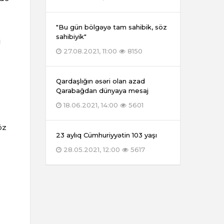
"Bu gün bölgəyə tam sahibik, söz
sahibiyik"
i
27.08.2021, 11:00
8150
Qardaşlığın əsəri olan azad
Qarabağdan dünyaya mesaj
18.06.2021, 14:00
5601
öz
23 aylıq Cümhuriyyətin 103 yaşı
28.05.2021, 12:00
5617