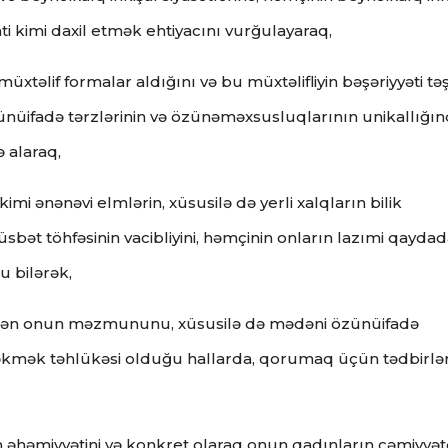
i kimi daxil etmək ehtiyacını vurğulayaraq,
əlif formalar aldığını və bu müxtəlifliyin bəşəriyyəti təş
ünüifadə tərzlərinin və özünəməxsusluqlarının unikallığı
ə alaraq,
mi ənənəvi elmlərin, xüsusilə də yerli xalqların bilik
üsbət töhfəsinin vacibliyini, həmçinin onların lazımi qayda
u bilərək,
lədən onun məzmununu, xüsusilə də mədəni özünüifadə
 çəkmək təhlükəsi olduğu hallarda, qorumaq üçün tədbirlə
n əhəmiyyətini və konkret olaraq onun qadınların cəmiyyə