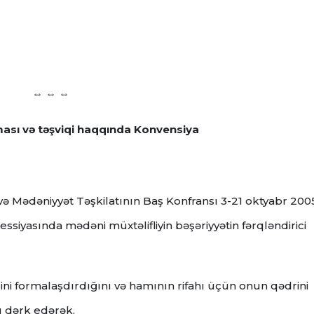
⇔ ⇔ ⇔
ması və təşviqi haqqında Konvensiya
m və Mədəniyyət Təşkilatının Baş Konfransı 3-21 oktyabr 200
sessiyasında mədəni müxtəlifliyin bəşəriyyətin fərqləndirici
sini formalaşdırdığını və hamının rifahı üçün onun qədrini
 dərk edərək,