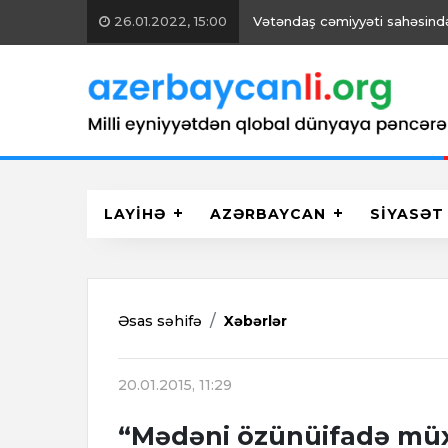
26.01.2022, 15:00
Vətəndaş cəmiyyəti sahəsində 
LAYİHƏ
AZƏRBAYCAN
SİYASƏT
Əsas səhifə
Xəbərlər
20.01.2015, 11:29
“Mədəni özünüifadə müxtə