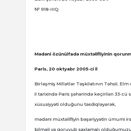
№ 918-IIIQ
Mədəni özünüifadə müxtəlifliyinin qorun
Paris, 20 oktyabr 2005-ci il
Birləşmiş Millətlər Təşkilatının Təhsil, El
il tarixində Paris şəhərində keçirilən 33-cü 
xüsusiyyəti olduğunu təsdiqləyərək,
mədəni müxtəlifliyin bəşəriyyətin ümumi ir
bilməli və qoruyub saxlamalı olduğumuzu