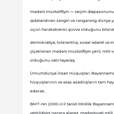
mədəni müxtəlifliyin — seçim diapazonunu g
qidalandıran zəngin və rəngarəng dünya yar
üçün hərəkətverici qüvvə olduğunu bilərə
demokratiya, tolerantlıq, sosial ədalət və 
çiçəklənən mədəni müxtəlifliyin yerli, milli
olduğunu xatırlayaraq,
Ümumdünya İnsan Hüquqları Bəyannaməsi v
hüquqlarının və əsas azadlıqların tam həya
edərək,
BMT-nin 2000-ci il tarixli Minillik Bəyann
yetirildiyini nəzərə alaraq, mədəniyyəti mill