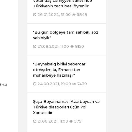
Vətəndaş cəmiyyəti sahəsində
Türkiyənin təcrübəsi öyrənilir
26.01.2022, 15:00
5849
"Bu gün bölgəyə tam sahibik, söz
sahibiyik"
27.08.2021, 11:00
8150
"Beynəlxalq birliyi xəbərdar
etmişdim ki, Ermənistan
müharibəyə hazırlaşır"
24.08.2021, 19:00
7439
5-ci
Şuşa Bəyannaməsi Azərbaycan və
Türkiyə diasporları üçün Yol
Xəritəsidir
21.06.2021, 11:00
5751