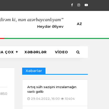
29.04.2022, 16:00
Artıq sülh sazişin
dirəm ki, mən azərbaycanlıyam”
AZ
Heydər Əliyev
HA ÇOX
XƏBƏRLƏR
VİDEO
Xəbərlər
Artıq sülh sazişini imzalamağın
vaxtı gəlib
1850
29.04.2022, 16:00
10404