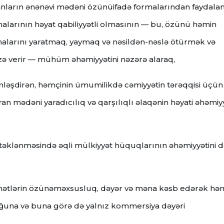
nsanların ənənəvi mədəni özünüifadə formalarından faydala
larının həyat qabiliyyətli olmasının — bu, özünü həmin
malarını yaratmaq, yaymaq və nəsildən-nəslə ötürmək və
zə verir — mühüm əhəmiyyətini nəzərə alaraq,
nləşdirən, həmçinin ümumilikdə cəmiyyətin tərəqqisi üçün
ran mədəni yaradıcılıq və qarşılıqlı əlaqənin həyati əhəmiyy
təklənməsində əqli mülkiyyət hüquqlarının əhəmiyyətini 
idmətlərin özünəməxsusluq, dəyər və məna kəsb edərək hə
uğuna və buna görə də yalnız kommersiya dəyəri