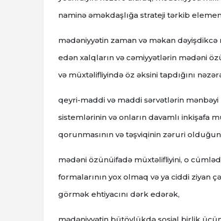
naminə əməkdaşlığa strateji tərkib element
mədəniyyətin zaman və məkan dəyişdikcə müxt
edən xalqların və cəmiyyətlərin mədəni öz
və müxtəlifliyində öz əksini tapdığını nəzər
qeyri-maddi və maddi sərvətlərin mənbəyi ki
sistemlərinin və onların davamlı inkişafa m
qorunmasının və təşviqinin zəruri olduğun
mədəni özünüifadə müxtəlifliyini, o cüm
formalarının yox olmaq və ya ciddi ziyan
görmək ehtiyacını dərk edərək,
mədəniyyətin bütövlükdə sosial birlik üçü