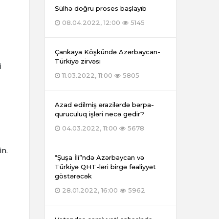
Sülhə doğru proses başlayıb
08.04.2022, 12:00
5145
Çankaya Köşkündə Azərbaycan-
Türkiyə zirvəsi
i
11.03.2022, 11:00
5805
Azad edilmiş ərazilərdə bərpa-
quruculuq işləri necə gedir?
04.03.2022, 11:00
5678
in.
“Şuşa İli”ndə Azərbaycan və
Türkiyə QHT-ləri birgə fəaliyyət
göstərəcək
28.01.2022, 16:00
5962