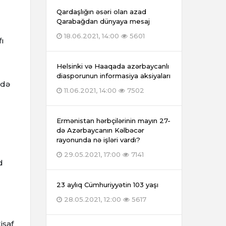
Qardaşlığın əsəri olan azad
Qarabağdan dünyaya mesaj
18.06.2021, 14:00
5601
fı
Helsinki və Haaqada azərbaycanlı
diasporunun informasiya aksiyaları
ndə
11.06.2021, 14:00
7502
Ermənistan hərbçilərinin mayın 27-
də Azərbaycanın Kəlbəcər
rayonunda nə işləri vardı?
29.05.2021, 17:00
7141
d
23 aylıq Cümhuriyyətin 103 yaşı
28.05.2021, 12:00
5617
işaf