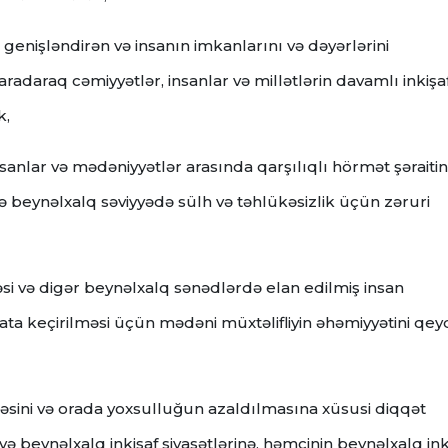
enişləndirən və insanın imkanlarını və dəyərlərini
adaraq cəmiyyətlər, insanlar və millətlərin davamlı inkişa
k,
insanlar və mədəniyyətlər arasında qarşılıqlı hörmət şəraiti
 və beynəlxalq səviyyədə sülh və təhlükəsizlik üçün zəruri
ə digər beynəlxalq sənədlərdə elan edilmiş insan
ta keçirilməsi üçün mədəni müxtəlifliyin əhəmiyyətini qey
aməsini və orada yoxsulluğun azaldılmasına xüsusi diqqət
i və beynəlxalq inkişaf siyasətlərinə, həmçinin beynəlxalq ink