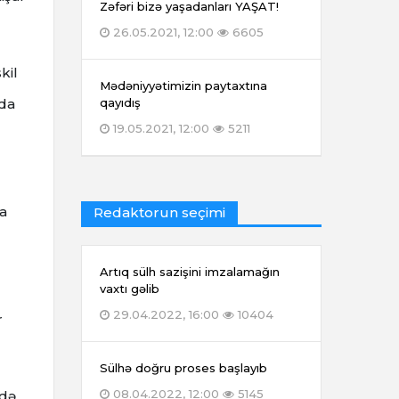
Zəfəri bizə yaşadanları YAŞAT!
26.05.2021, 12:00
6605
kil
Mədəniyyətimizin paytaxtına
nda
qayıdış
19.05.2021, 12:00
5211
da
Redaktorun seçimi
Artıq sülh sazişini imzalamağın
vaxtı gəlib
29.04.2022, 16:00
10404
r
Sülhə doğru proses başlayıb
08.04.2022, 12:00
5145
tdə