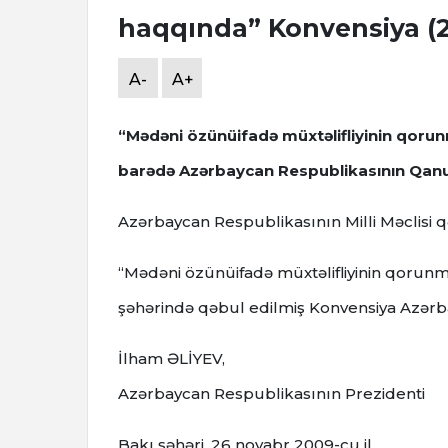
haqqında” Konvensiya (
A-
A+
“Mədəni özünüifadə müxtəlifliyinin qorun
barədə Azərbaycan Respublikasının Qan
Azərbaycan Respublikasının Milli Məclisi qə
“Mədəni özünüifadə müxtəlifliyinin qorunma
şəhərində qəbul edilmiş Konvensiya Azərbay
İlham ƏLİYEV,
Azərbaycan Respublikasının Prezidenti
Bakı şəhəri, 26 noyabr 2009-cu il