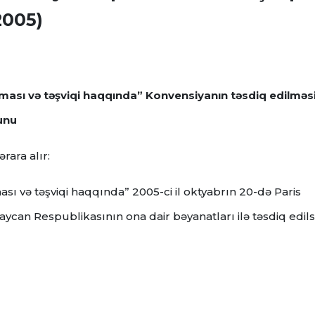
2005)
ması və təşviqi haqqında” Konvensiyanın təsdiq edilməs
unu
rara alır:
sı və təşviqi haqqında” 2005-ci il oktyabrın 20-də Paris
can Respublikasının ona dair bəyanatları ilə təsdiq edils