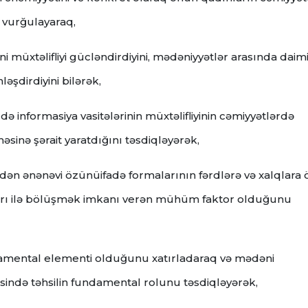
 vurğulayaraq,
 müxtəlifliyi gücləndirdiyini, mədəniyyətlər arasında daim
ləşdirdiyini bilərək,
ə də informasiya vasitələrinin müxtəlifliyinin cəmiyyətlərdə
inə şərait yaratdığını təsdiqləyərək,
dən ənənəvi özünüifadə formalarının fərdlərə və xalqlara 
aları ilə bölüşmək imkanı verən mühüm faktor olduğunu
undamental elementi olduğunu xatırladaraq və mədəni
ində təhsilin fundamental rolunu təsdiqləyərək,