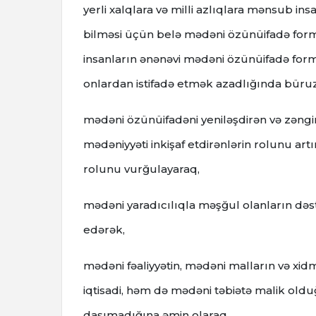
yerli xalqlara və milli azlıqlara mənsub i
bilməsi üçün belə mədəni özünüifadə forma
insanların ənənəvi mədəni özünüifadə for
onlardan istifadə etmək azadlığında büru
mədəni özünüifadəni yeniləşdirən və zəngi
mədəniyyəti inkişaf etdirənlərin rolunu artı
rolunu vurğulayaraq,
mədəni yaradıcılıqla məşğul olanların dəs
edərək,
mədəni fəaliyyətin, mədəni malların və x
iqtisadi, həm də mədəni təbiətə malik old
daşımadığına əmin olaraq,