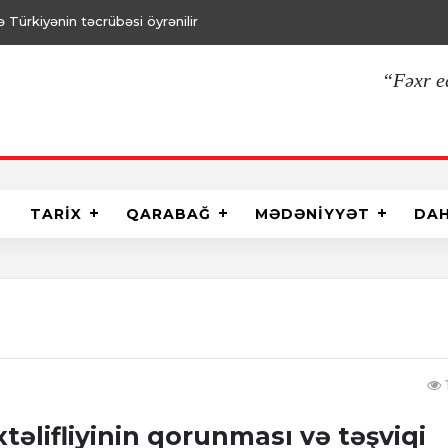
Türkiyənin təcrübəsi öyrənilir
“Fəxr e
TARİX
QARABAĞ
MƏDƏNİYYƏT
DA
lifliyinin qorunması və təşviqi