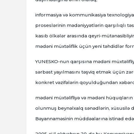
informasiya və kommunikasiya texnologiyala
proseslərinin mədəniyyətlərin qarşılıqlı təs
kasıb ölkələr arasında qeyri-mütənasibliyi
mədəni müxtəliflik üçün yeni təhdidlər fo
YUNESKO-nun qarşısına mədəni müxtəlifliyə 
sərbəst yayılmasını təşviq etmək üçün zəru
konkret vəzifələrin qoyulduğundan xəbərd
mədəni müxtəlifliyə və mədəni hüquqların
olunmuş beynəlxalq sənədlərin, xüsusilə də
Bəyannaməsinin müddəalarına istinad edə
2005-ci il oktyabrın 20-də bu Konvensiyanı