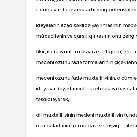
rolunu və statusunu artırmaq potensialını
ideyaların azad şəkildə yayılmasının mədəni
mübadilənin və qarşılıqlı təsirin onu zəngin
fikir, ifadə və informasiya azadlığının, eləc
mədəni özünüifadə formalarının çiçəklənməs
mədəni özünüifadə müxtəlifliyinin, o cümlə
ideya və dəyərlərini ifadə etmək və başq
təsdiqləyərək,
dil müxtəlifliyinin mədəni müxtəlifliyin f
özünüifadənin qorunması və təşviq edilməs