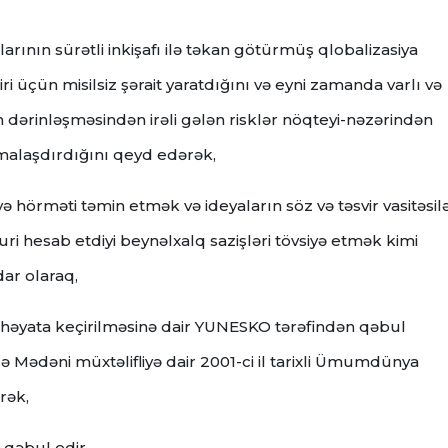
rının sürətli inkişafı ilə təkan götürmüş qlobalizasiya
iri üçün misilsiz şərait yaratdığını və eyni zamanda varlı və
n dərinləşməsindən irəli gələn risklər nöqteyi-nəzərindən
rmalaşdırdığını qeyd edərək,
hörməti təmin etmək və ideyaların söz və təsvir vasitəsil
ri hesab etdiyi beynəlxalq sazişləri tövsiyə etmək kimi
ar olaraq,
 həyata keçirilməsinə dair YUNESKO tərəfindən qəbul
 Mədəni müxtəlifliyə dair 2001-ci il tarixli Ümumdünya
rək,
 qəbul edir.