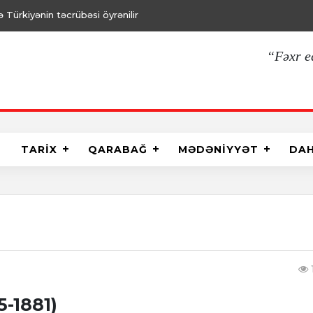
Türkiyənin təcrübəsi öyrənilir
“Fəxr e
TARİX
QARABAĞ
MƏDƏNİYYƏT
DA
5-1881)