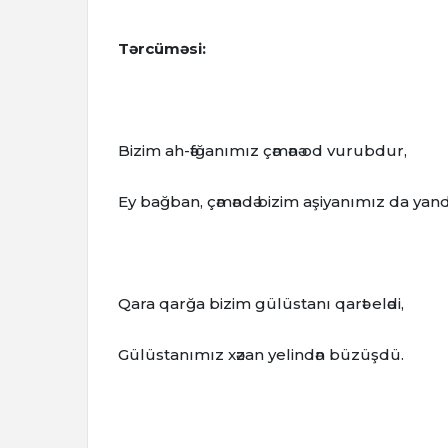
Tərcüməsi:
Bizim ah-әfğanımız çәmәnә od vurubdur,
Ey bağban, çәmәndә bizim aşiyanımız da yand
Qara qarğa bizim gülüstanı qarәt elәdi,
Gülüstanımız xәzan yelindәn büzüşdü.