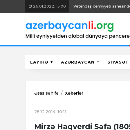
26.01.2022, 15:00
Vətəndaş cəmiyyəti sahəsində 
LAYİHƏ
AZƏRBAYCAN
SİYASƏT
Əsas səhifə
Xəbərlər
28.12.2014, 10:11
Mirzə Haqverdi Səfa (180