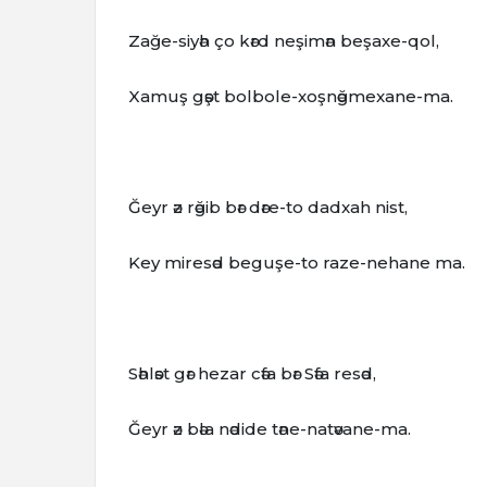
Zağe-siyәh ço kәrd neşimәn beşaxe-qol,
Xamuş gәşt bolbole-xoşnәğmexane-ma.
Ğeyr әz rәğib bәr dәre-to dadxah nist,
Key miresәd beguşe-to raze-nehane ma.
Sәhlәst gәr hezar cәfa bәr Sәfa resәd,
Ğeyr әz bәla nәdide tәne-natәvane-ma.