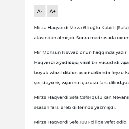
A-
A+
Mirzə Haqverdi Mirzə Əli oğlu Kəbirli (Səfa)
atasından almışdı. Sonra mədrəsədə oxu
Mir Möhsün Nəvvab onun haqqında yazır: "Mәr
Haqverdi ziyadә dәqiq vә zәrif bir vücud idi vә ә
böyük vә fazil әdiblәrin asari-cәlilәlәrindәn fe
şer deyәrmiş vә әşarının çoxusu fars dilindә yaz
Mirzə Haqverdi Səfa Cəfərqulu xan Nəvanın 
əsasən fars, ərəb dillərində yazmışdı.
Mirzə Haqverdi Səfa 1881-ci ildə vəfat edib.