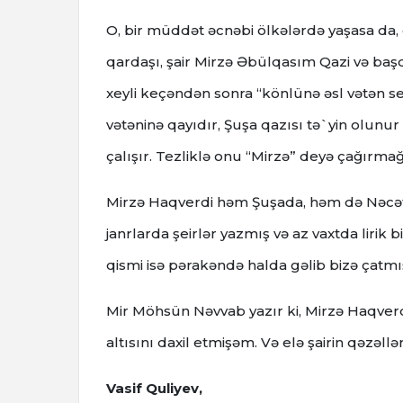
O, bir müddət əcnəbi ölkələrdə yaşasa da,
qardaşı, şair Mirzə Əbülqasım Qazi və baş
xeyli keçəndən sonra “könlünə əsl vətən s
vətəninə qayıdır, Şuşa qazısı tə`yin olunur
çalışır. Tezliklə onu “Mirzə” deyə çağırmağ
Mirzə Haqverdi həm Şuşada, həm də Nəcəf-ü
janrlarda şeirlər yazmış və az vaxtda lirik 
qismi isə pərakəndə halda gəlib bizə çatmı
Mir Möhsün Nəvvab yazır ki, Mirzə Haqverdi
altısını daxil etmişəm. Və elə şairin qəzəl
Vasif Quliyev,