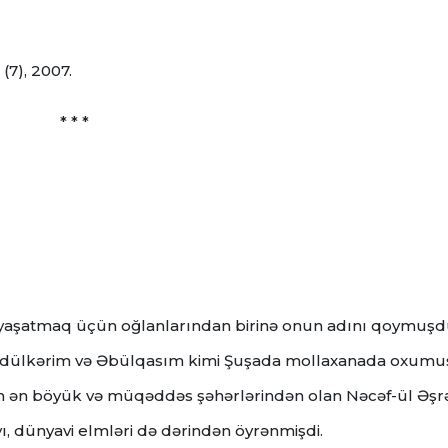
 (7), 2007.
* * *
ədi yaşatmaq üçün oğlanlarından birinə onun adını qoymuşd
 Əbdülkərim və Əbülqasım kimi Şuşada mollaxanada oxumu
in ən böyük və müqəddəs şəhərlərindən olan Nəcəf-ül Əşr
ayı, dünyavi elmləri də dərindən öyrənmişdi.