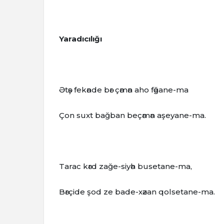
Yaradıcılığı
Әtәş fekәnde bәr çәmәn aho fәğane-ma
Çon suxt bağban beçәmәn aşeyane-ma.
Tarac kәrd zağe-siyәh busetane-ma,
Bәrçide şod ze bade-xәzan qolsetane-ma.