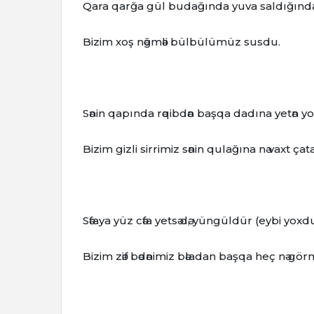
Qara qarğa gül budağında yuva saldığınd
Bizim xoş nәğmәli bülbülümüz susdu.
Sәnin qapında rәqibdәn başqa dadına yetәn y
Bizim gizli sirrimiz sәnin qulağına nә vaxt çat
Sәfaya yüz cәfa yetsә dә, yüngüldür (eybi yoxdu
Bizim zәif bәdәnimiz bәladan başqa heç nә görm