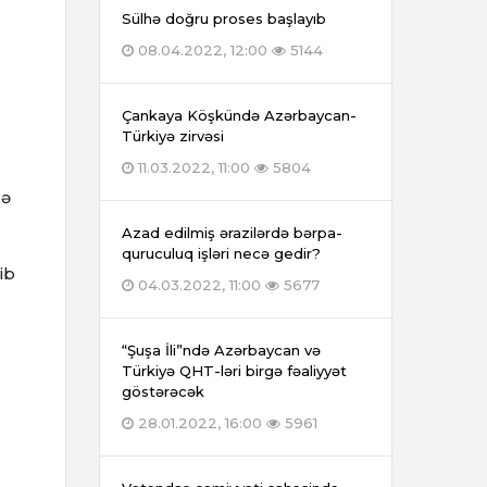
Sülhə doğru proses başlayıb
08.04.2022, 12:00
5144
Çankaya Köşkündə Azərbaycan-
Türkiyə zirvəsi
11.03.2022, 11:00
5804
ә
Azad edilmiş ərazilərdə bərpa-
quruculuq işləri necə gedir?
dib
04.03.2022, 11:00
5677
“Şuşa İli”ndə Azərbaycan və
Türkiyə QHT-ləri birgə fəaliyyət
göstərəcək
28.01.2022, 16:00
5961