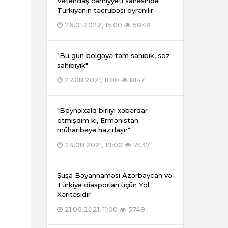
Vətəndaş cəmiyyəti sahəsində
Türkiyənin təcrübəsi öyrənilir
26.01.2022, 15:00
5848
"Bu gün bölgəyə tam sahibik, söz
sahibiyik"
27.08.2021, 11:00
8147
"Beynəlxalq birliyi xəbərdar
etmişdim ki, Ermənistan
müharibəyə hazırlaşır"
24.08.2021, 19:00
7437
Şuşa Bəyannaməsi Azərbaycan və
Türkiyə diasporları üçün Yol
Xəritəsidir
21.06.2021, 11:00
5749