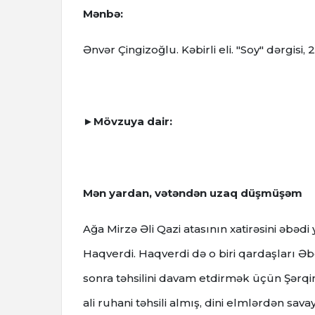
Mənbə:
Ənvər Çingizoğlu. Kəbirli eli. "Soy" dərgisi, 2
►Mövzuya dair:
Mən yardan, vətəndən uzaq düşmüşəm
Ağa Mirzə Əli Qazi atasının xatirəsini əb
Haqverdi. Haqverdi də o biri qardaşları
sonra təhsilini davam etdirmək üçün Şərq
ali ruhani təhsili almış, dini elmlərdən sav