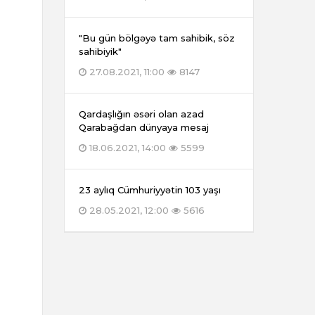
"Bu gün bölgəyə tam sahibik, söz
sahibiyik"
27.08.2021, 11:00
8147
Qardaşlığın əsəri olan azad
Qarabağdan dünyaya mesaj
18.06.2021, 14:00
5599
23 aylıq Cümhuriyyətin 103 yaşı
28.05.2021, 12:00
5616