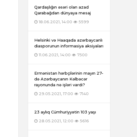
Qardaşlığın əsəri olan azad
Qarabağdan dünyaya mesaj
18.06.2021, 14:00
5599
Helsinki və Haaqada azərbaycanlı
diasporunun informasiya aksiyaları
11.06.2021, 14:00
7500
Ermənistan hərbçilərinin mayın 27-
də Azərbaycanın Kəlbəcər
rayonunda nə işləri vardı?
29.05.2021, 17:00
7140
23 aylıq Cümhuriyyətin 103 yaşı
28.05.2021, 12:00
5616