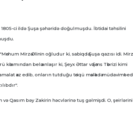
 1805-ci ildə Şuşa şəhəridə doğulmuşdu. İbtidai təhsilini
muşdu.
hum Mirzә Әlinin oğludur ki, sabiqdә Şuşa qazısı idi. Mirz
şarü kәlamından belә anlaşır ki, Şeyx Әttar vә Şәms Tәbrizi kimi
yzü kamalat әxz edib, onların tutduğu tәriqü mәslәkdә müdavimәt e
ılıbdır".
və Qasım bəy Zakirin həcvlərinə tuş gəlmişdi. O, şeirlərini