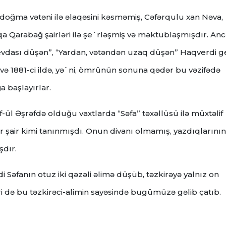
 doğma vətəni ilə əlaqəsini kəsməmiş, Cəfərqulu xan Nəva,
qa Qarabağ şairləri ilə şe`rləşmiş və məktublaşmışdır. An
evdası düşən”, “Yardan, vətəndən uzaq düşən” Haqverdi ge
 və 1881-ci ildə, yə`ni, ömrünün sonuna qədər bu vəzifədə
a başlayırlar.
l Əşrəfdə olduğu vaxtlarda “Səfa” təxəllüsü ilə müxtəlif
bir şair kimi tanınmışdı. Onun divanı olmamış, yazdıqlarının
şdır.
 Səfanın otuz iki qəzəli əlimə düşüb, təzkirəyə yalnız on
ləri də bu təzkirəci-alimin sayəsində bugümüzə gəlib çatıb.