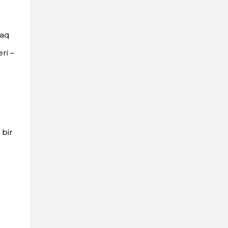
caq
ri –
 bir