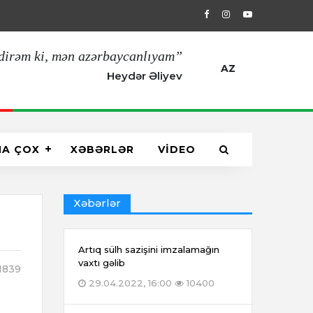
29.04.2022, 16:00
Artıq sülh sazişin
dirəm ki, mən azərbaycanlıyam”
AZ
Heydər Əliyev
HA ÇOX
XƏBƏRLƏR
VİDEO
Xəbərlər
Artıq sülh sazişini imzalamağın
vaxtı gəlib
1839
29.04.2022, 16:00
10400