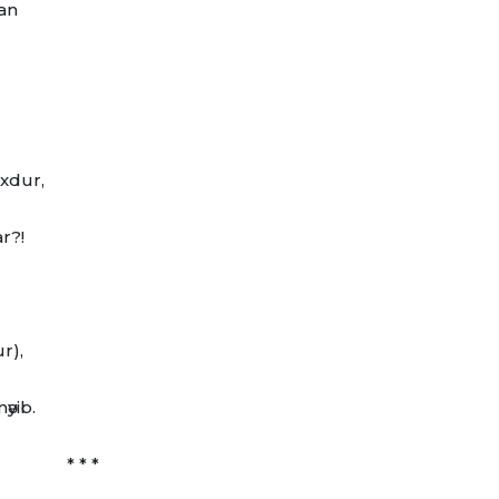
an
oxdur,
ar?!
r),
әyib.
* * *