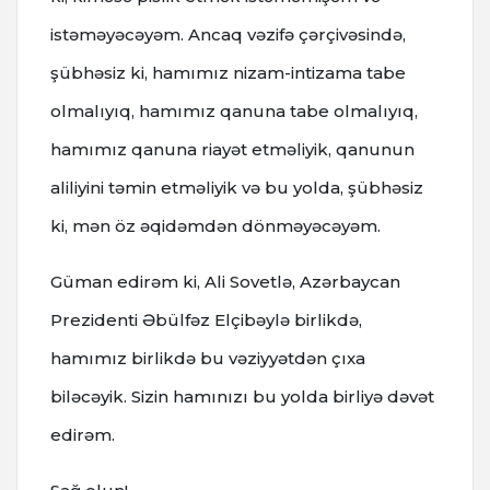
istəməyəcəyəm. Ancaq vəzifə çərçivəsində,
şübhəsiz ki, hamımız nizam-intizama tabe
olmalıyıq, hamımız qanuna tabe olmalıyıq,
hamımız qanuna riayət etməliyik, qanunun
aliliyini təmin etməliyik və bu yolda, şübhəsiz
ki, mən öz əqidəmdən dönməyəcəyəm.
Güman edirəm ki, Ali Sovetlə, Azərbaycan
Prezidenti Əbülfəz Elçibəylə birlikdə,
hamımız birlikdə bu vəziyyətdən çıxa
biləcəyik. Sizin hamınızı bu yolda birliyə dəvət
edirəm.