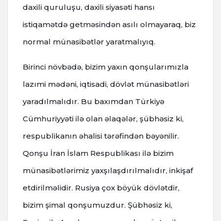
daxili quruluşu, daxili siyasəti hansı
istiqamətdə getməsindən asılı olmayaraq, biz
normal münasibətlər yaratmalıyıq.
Birinci növbədə, bizim yaxın qonşularımızla
lazımi mədəni, iqtisadi, dövlət münasibətləri
yaradılmalıdır. Bu baxımdan Türkiyə
Cümhuriyyəti ilə olan əlaqələr, şübhəsiz ki,
respublikanın əhalisi tərəfindən bəyənilir.
Qonşu İran İslam Respublikası ilə bizim
münasibətlərimiz yaxşılaşdırılmalıdır, inkişaf
etdirilməlidir. Rusiya çox böyük dövlətdir,
bizim şimal qonşumuzdur. Şübhəsiz ki,