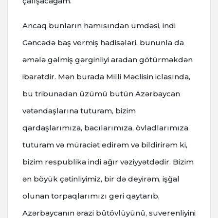
çalışacağam.
Ancaq bunların hamısından ümdəsi, indi
Gəncədə baş vermiş hadisələri, bununla da
əmələ gəlmiş gərginliyi aradan götürməkdən
ibarətdir. Mən burada Milli Məclisin iclasında,
bu tribunadan üzümü bütün Azərbaycan
vətəndaşlarına tuturam, bizim
qardaşlarımıza, bacılarımıza, övladlarımıza
tuturam və müraciət edirəm və bildirirəm ki,
bizim respublika indi ağır vəziyyətdədir. Bizim
ən böyük çətinliyimiz, bir də deyirəm, işğal
olunan torpaqlarımızı geri qaytarıb,
Azərbaycanın ərazi bütövlüyünü, suverenliyini