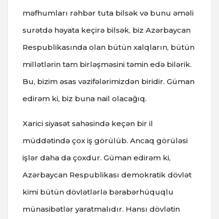
məfhumları rəhbər tuta bilsək və bunu əməli
surətdə həyata keçirə bilsək, biz Azərbaycan
Respublikasında olan bütün xalqların, bütün
millətlərin tam birləşməsini təmin edə bilərik.
Bu, bizim əsas vəzifələrimizdən biridir. Güman
edirəm ki, biz buna nail olacağıq.
Xarici siyasət sahəsində keçən bir il
müddətində çox iş görülüb. Ancaq görüləsi
işlər daha da çoxdur. Güman edirəm ki,
Azərbaycan Respublikası demokratik dövlət
kimi bütün dövlətlərlə bərabərhüquqlu
münasibətlər yaratmalıdır. Hansı dövlətin