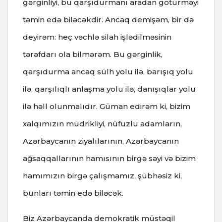
gərginliyi, bu qarşıdurmanı aradan götürməyi
təmin edə biləcəkdir. Ancaq demişəm, bir də
deyirəm: heç vəchlə silah işlədilməsinin
tərəfdarı ola bilmərəm. Bu gərginlik,
qarşıdurma ancaq sülh yolu ilə, barışıq yolu
ilə, qarşılıqlı anlaşma yolu ilə, danışıqlar yolu
ilə həll olunmalıdır. Güman edirəm ki, bizim
xalqımızın müdrikliyi, nüfuzlu adamların,
Azərbaycanın ziyalılarının, Azərbaycanın
ağsaqqallarının hamısının birgə səyi və bizim
hamımızın birgə çalışmamız, şübhəsiz ki,
bunları təmin edə biləcək.
Biz Azərbaycanda demokratik müstəqil