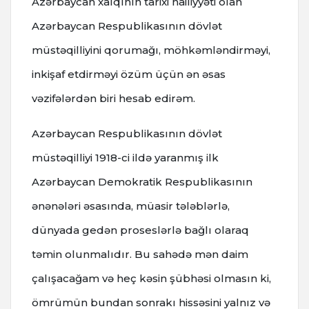
Azərbaycan xalqının tarixi nailiyyəti olan
Azərbaycan Respublikasının dövlət
müstəqilliyini qorumağı, möhkəmləndirməyi,
inkişaf etdirməyi özüm üçün ən əsas
vəzifələrdən biri hesab edirəm.
Azərbaycan Respublikasının dövlət
müstəqilliyi 1918-ci ildə yaranmış ilk
Azərbaycan Demokratik Respublikasının
ənənələri əsasında, müasir tələblərlə,
dünyada gedən proseslərlə bağlı olaraq
təmin olunmalıdır. Bu sahədə mən daim
çalışacağam və heç kəsin şübhəsi olmasın ki,
ömrümün bundan sonrakı hissəsini yalnız və