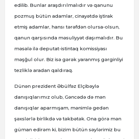
edilib. Bunlar araşdırılmalıdır və qanunu
pozmuş bütün adamlar, cinayətdə iştirak
etmiş adamlar, hansı tərəfdən olursa-olsun,
qanun qarşısında məsuliyyət daşımalıdır. Bu
məsələ ilə deputat-istintaq komissiyası
məşğul olur. Biz isə gərək yaranmış gərginliyi
tezliklə aradan qaldıraq.
Dünən prezident Əbülfəz Elçibəylə
danışıqlarımız olub, Gəncədə də mən
danışıqlar aparmışam, mənimlə gedən
şəxslərlə birlikdə və təkbətək. Ona görə mən
güman edirəm ki, bizim bütün səylərimiz bu