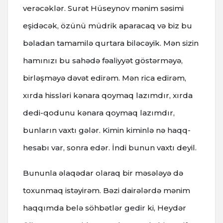
verəcəklər. Surət Hüseynov mənim səsimi
eşidəcək, özünü müdrik aparacaq və biz bu
bəladan tamamilə qurtara biləcəyik. Mən sizin
hamınızı bu sahədə fəaliyyət göstərməyə,
birləşməyə dəvət edirəm. Mən rica edirəm,
xırda hissləri kənara qoymaq lazımdır, xırda
dedi-qodunu kənara qoymaq lazımdır,
bunların vaxtı gələr. Kimin kiminlə nə haqq-
hesabı var, sonra edər. İndi bunun vaxtı deyil.
Bununla əlaqədar olaraq bir məsələyə də
toxunmaq istəyirəm. Bəzi dairələrdə mənim
haqqımda belə söhbətlər gedir ki, Heydər