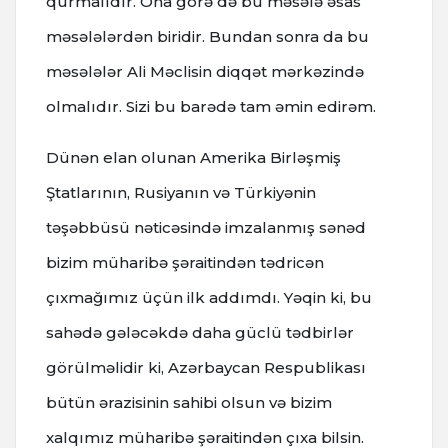
qurmalıdır. Ona görə də bu məsələ əsas
məsələlərdən biridir. Bundan sonra da bu
məsələlər Ali Məclisin diqqət mərkəzində
olmalıdır. Sizi bu barədə tam əmin edirəm.
Dünən elan olunan Amerika Birləşmiş
Ştatlarının, Rusiyanın və Türkiyənin
təşəbbüsü nəticəsində imzalanmış sənəd
bizim müharibə şəraitindən tədricən
çıxmağımız üçün ilk addımdı. Yəqin ki, bu
sahədə gələcəkdə daha güclü tədbirlər
görülməlidir ki, Azərbaycan Respublikası
bütün ərazisinin sahibi olsun və bizim
xalqımız müharibə şəraitindən çıxa bilsin.