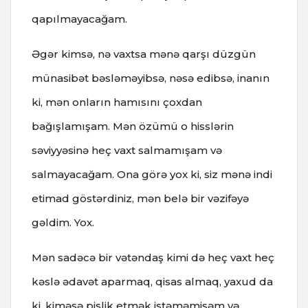
qapılmayacağam.
Əgər kimsə, nə vaxtsa mənə qarşı düzgün
münasibət bəsləməyibsə, nəsə edibsə, inanın
ki, mən onların hamısını çoxdan
bağışlamışam. Mən özümü o hisslərin
səviyyəsinə heç vaxt salmamışam və
salmayacağam. Ona görə yox ki, siz mənə indi
etimad göstərdiniz, mən belə bir vəzifəyə
gəldim. Yox.
Mən sadəcə bir vətəndaş kimi də heç vaxt heç
kəslə ədavət aparmaq, qisas almaq, yaxud da
ki, kiməsə pislik etmək istəməmişəm və