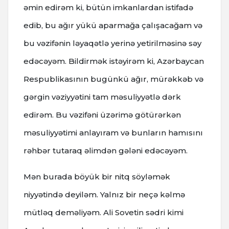
əmin edirəm ki, bütün imkanlardan istifadə
edib, bu ağır yükü aparmağa çalışacağam və
bu vəzifənin ləyaqətlə yerinə yetirilməsinə səy
edəcəyəm. Bildirmək istəyirəm ki, Azərbaycan
Respublikasının bugünkü ağır, mürəkkəb və
gərgin vəziyyətini tam məsuliyyətlə dərk
edirəm. Bu vəzifəni üzərimə götürərkən
məsuliyyətimi anlayıram və bunların hamısını
rəhbər tutaraq əlimdən gələni edəcəyəm.
Mən burada böyük bir nitq söyləmək
niyyətində deyiləm. Yalnız bir neçə kəlmə
mütləq deməliyəm. Ali Sovetin sədri kimi