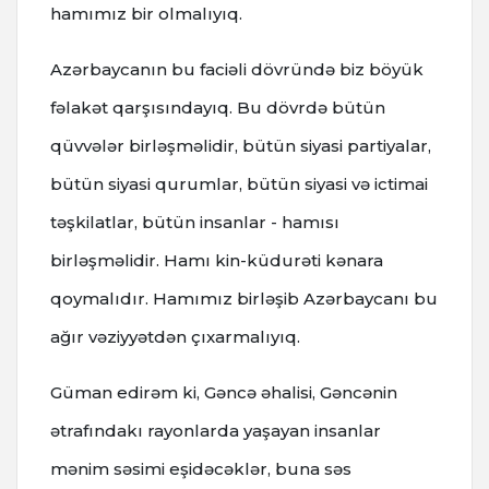
hamımız bir olmalıyıq.
Azərbaycanın bu faciəli dövründə biz böyük
fəlakət qarşısındayıq. Bu dövrdə bütün
qüvvələr birləşməlidir, bütün siyasi partiyalar,
bütün siyasi qurumlar, bütün siyasi və ictimai
təşkilatlar, bütün insanlar - hamısı
birləşməlidir. Hamı kin-küdurəti kənara
qoymalıdır. Hamımız birləşib Azərbaycanı bu
ağır vəziyyətdən çıxarmalıyıq.
Güman edirəm ki, Gəncə əhalisi, Gəncənin
ətrafındakı rayonlarda yaşayan insanlar
mənim səsimi eşidəcəklər, buna səs