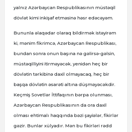
yalnız Azərbaycan Respublikasının müstəqil
dövlət kimi inkişaf etməsinə həsr edəcəyəm.
Bununla əlaqədar olaraq bildirmək istəyirəm
ki, mənim fikrimcə, Azərbaycan Respublikası,
bundan sonra onun başına nə gəlirsə-gəlsin,
müstəqilliyini itirməyəcək, yenidən heç bir
dövlətin tərkibinə daxil olmayacaq, heç bir
başqa dövlətin əsarəti altına düşməyəcəkdir.
Keçmiş Sovetlər İttifaqının bərpa olunması,
Azərbaycan Respublikasının da ora daxil
olması ehtimalı haqqında bəzi şayiələr, fikirlər
gəzir. Bunlar xülyadır. Mən bu fikirləri rədd