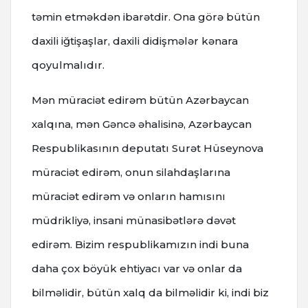
təmin etməkdən ibarətdir. Ona görə bütün
daxili iğtişaşlar, daxili didişmələr kənara
qoyulmalıdır.
Mən müraciət edirəm bütün Azərbaycan
xalqına, mən Gəncə əhalisinə, Azərbaycan
Respublikasının deputatı Surət Hüseynova
müraciət edirəm, onun silahdaşlarına
müraciət edirəm və onların hamısını
müdrikliyə, insani münasibətlərə dəvət
edirəm. Bizim respublikamızın indi buna
daha çox böyük ehtiyacı var və onlar da
bilməlidir, bütün xalq da bilməlidir ki, indi biz