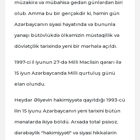
müzakirə və mübahisə gedən günlərdən biri
olub. Amma bu bir gerçəkdir ki, həmin gün
Azərbaycanın siyasi həyatında və bununla
yanaşı bütövlükdə ölkəmizin müstəqillik və
dövlətçilik tarixində yeni bir mərhələ açıldı.
1997-ci il iyunun 27-də Milli Məclisin qərarı ilə
15 iyun Azərbaycanda Milli qurtuluş günü
elan olundu.
Heydər Əliyevin hakimiyyətə qayıtdığı 1993-cü
ilin 15 iyunu Azərbaycanın yeni tarixini bütün
mənalarda ikiyə böldü. Arxada total psixoz,
dərəbəylik "hakimiyyəti" və siyasi hikkələrin