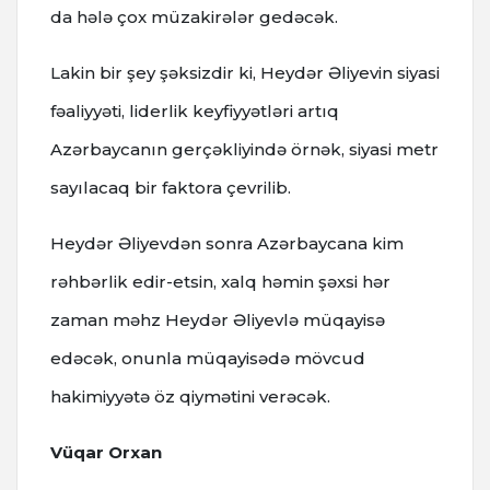
da hələ çox müzakirələr gedəcək.
Lakin bir şey şəksizdir ki, Heydər Əliyevin siyasi
fəaliyyəti, liderlik keyfiyyətləri artıq
Azərbaycanın gerçəkliyində örnək, siyasi metr
sayılacaq bir faktora çevrilib.
Heydər Əliyevdən sonra Azərbaycana kim
rəhbərlik edir-etsin, xalq həmin şəxsi hər
zaman məhz Heydər Əliyevlə müqayisə
edəcək, onunla müqayisədə mövcud
hakimiyyətə öz qiymətini verəcək.
Vüqar Orxan