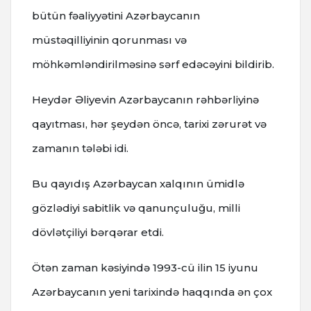
bütün fəaliyyətini Azərbaycanın
müstəqilliyinin qorunması və
möhkəmləndirilməsinə sərf edəcəyini bildirib.
Heydər Əliyevin Azərbaycanın rəhbərliyinə
qayıtması, hər şeydən öncə, tarixi zərurət və
zamanın tələbi idi.
Bu qayıdış Azərbaycan xalqının ümidlə
gözlədiyi sabitlik və qanunçuluğu, milli
dövlətçiliyi bərqərar etdi.
Ötən zaman kəsiyində 1993-cü ilin 15 iyunu
Azərbaycanın yeni tarixində haqqında ən çox