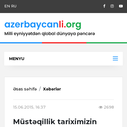
EN
RU
MENYU
Əsas səhifə
Xəbərlər
15.06.2015, 16:37
2698
Müstəqillik tariximizin