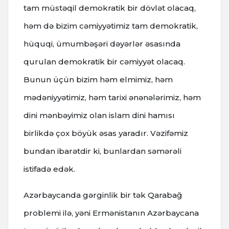
tam müstəqil demokratik bir dövlət olacaq,
həm də bizim cəmiyyətimiz tam demokratik,
hüquqi, ümumbəşəri dəyərlər əsasında
qurulan demokratik bir cəmiyyət olacaq.
Bunun üçün bizim həm elmimiz, həm
mədəniyyətimiz, həm tarixi ənənələrimiz, həm
dini mənbəyimiz olan islam dini hamısı
birlikdə çox böyük əsas yaradır. Vəzifəmiz
bundan ibarətdir ki, bunlardan səmərəli
istifadə edək.
Azərbaycanda gərginlik bir tək Qarabağ
problemi ilə, yəni Ermənistanın Azərbaycana