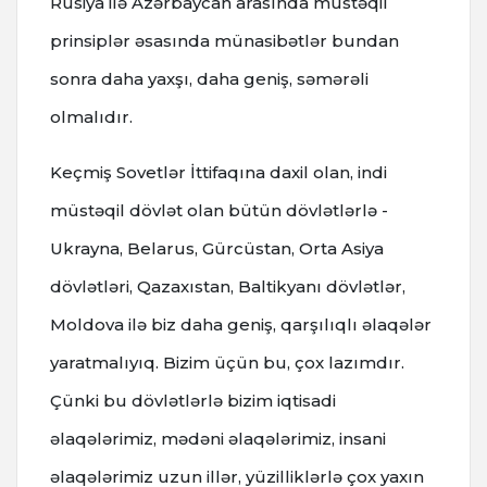
Rusiya ilə Azərbaycan arasında müstəqil
prinsiplər əsasında münasibətlər bundan
sonra daha yaxşı, daha geniş, səmərəli
olmalıdır.
Keçmiş Sovetlər İttifaqına daxil olan, indi
müstəqil dövlət olan bütün dövlətlərlə -
Ukrayna, Belarus, Gürcüstan, Orta Asiya
dövlətləri, Qazaxıstan, Baltikyanı dövlətlər,
Moldova ilə biz daha geniş, qarşılıqlı əlaqələr
yaratmalıyıq. Bizim üçün bu, çox lazımdır.
Çünki bu dövlətlərlə bizim iqtisadi
əlaqələrimiz, mədəni əlaqələrimiz, insani
əlaqələrimiz uzun illər, yüzilliklərlə çox yaxın