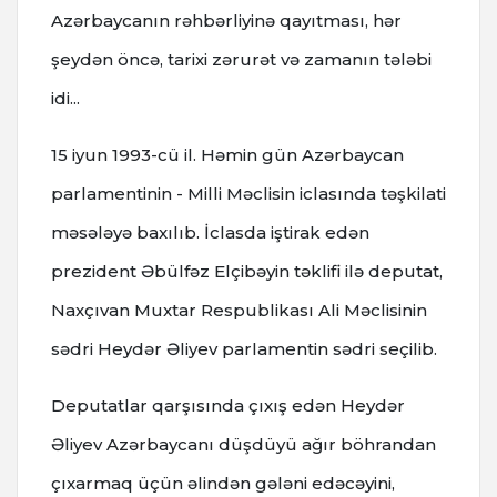
Azərbaycanın rəhbərliyinə qayıtması, hər
şeydən öncə, tarixi zərurət və zamanın tələbi
idi...
15 iyun 1993-cü il. Həmin gün Azərbaycan
parlamentinin - Milli Məclisin iclasında təşkilati
məsələyə baxılıb. İclasda iştirak edən
prezident Əbülfəz Elçibəyin təklifi ilə deputat,
Naxçıvan Muxtar Respublikası Ali Məclisinin
sədri Heydər Əliyev parlamentin sədri seçilib.
Deputatlar qarşısında çıxış edən Heydər
Əliyev Azərbaycanı düşdüyü ağır böhrandan
çıxarmaq üçün əlindən gələni edəcəyini,