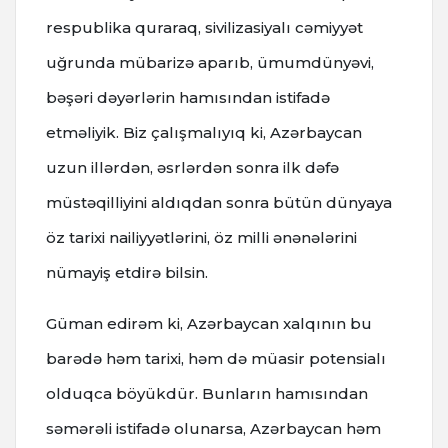
respublika quraraq, sivilizasiyalı cəmiyyət
uğrunda mübarizə aparıb, ümumdünyəvi,
bəşəri dəyərlərin hamısından istifadə
etməliyik. Biz çalışmalıyıq ki, Azərbaycan
uzun illərdən, əsrlərdən sonra ilk dəfə
müstəqilliyini aldıqdan sonra bütün dünyaya
öz tarixi nailiyyətlərini, öz milli ənənələrini
nümayiş etdirə bilsin.
Güman edirəm ki, Azərbaycan xalqının bu
barədə həm tarixi, həm də müasir potensialı
olduqca böyükdür. Bunların hamısından
səmərəli istifadə olunarsa, Azərbaycan həm