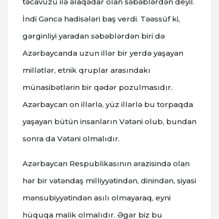
təcavüzü ilə əlaqədar olan səbəblərdən deyil.
İndi Gəncə hadisələri baş verdi. Təəssüf ki,
gərginliyi yaradan səbəblərdən biri də
Azərbaycanda uzun illər bir yerdə yaşayan
millətlər, etnik qruplar arasındakı
münasibətlərin bir qədər pozulmasıdır.
Azərbaycan on illərlə, yüz illərlə bu torpaqda
yaşayan bütün insanların Vətəni olub, bundan
sonra da Vətəni olmalıdır.
Azərbaycan Respublikasının ərazisində olan
hər bir vətəndaş milliyyətindən, dinindən, siyasi
mənsubiyyətindən asılı olmayaraq, eyni
hüquqa malik olmalıdır. Əgər biz bu