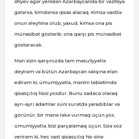
Əliyev əgər yenidən Azərbaycanda bir vəzifəyə
gələrsə, kimdənsə qisas alacaq. Kimsə vaxtilə
onun əleyhinə olub, yaxud, kimsə ona pis
münasibət göstərib, ona qarşı pis münasibət
göstərəcək.
Mən sizin qarşınızda tam məsuliyyətlə
deyirəm və bütün Azərbaycan xalqına elan
edirəm ki, ümumiyyətlə, mənim təbiətimdə
qisasçılıq hissi yoxdur. Bunu sadəcə olaraq
ayrı-ayrı adamlar süni surətdə yaradıblar və
görünür, bir mənə ləkə vurmaq üçün yox,
ümumiyyətlə, bizi parçalamaq üçün. Sizə söz
verirəm ki, heç vaxt qisasçılıq his-sinə