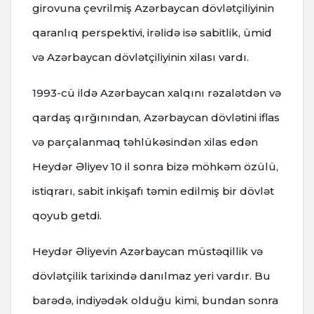
girovuna çevrilmiş Azərbaycan dövlətçiliyinin
qaranlıq perspektivi, irəlidə isə sabitlik, ümid
və Azərbaycan dövlətçiliyinin xilası vardı.
1993-cü ildə Azərbaycan xalqını rəzalətdən və
qardaş qırğınından, Azərbaycan dövlətini iflas
və parçalanmaq təhlükəsindən xilas edən
Heydər Əliyev 10 il sonra bizə möhkəm özülü,
istiqrarı, sabit inkişafı təmin edilmiş bir dövlət
qoyub getdi.
Heydər Əliyevin Azərbaycan müstəqillik və
dövlətçilik tarixində danılmaz yeri vardır. Bu
barədə, indiyədək olduğu kimi, bundan sonra