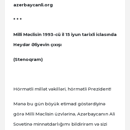
azerbaycanli.org
* * *
Milli Məclisin 1993-cü il 15 iyun tarixli iclasında
Heydər Əliyevin çıxışı
(Stenoqram)
Hörmətli millət vəkilləri, hörmətli Prezident!
Mənə bu gün böyük etimad göstərdiyinə
görə Milli Məclisin üzvlərinə, Azərbaycanın Ali
Sovetinə minnətdarlığımı bildirirəm və sizi