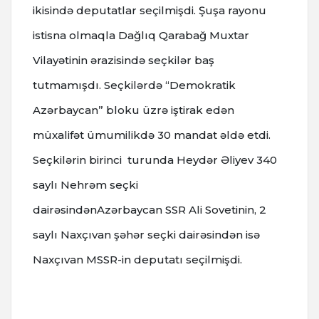
ikisində deputatlar seçilmişdi. Şuşa rayonu
istisna olmaqla Dağlıq Qarabağ Muxtar
Vilayətinin ərazisində seçkilər baş
tutmamışdı. Seçkilərdə “Demokratik
Azərbaycan” bloku üzrə iştirak edən
müxalifət ümumilikdə 30 mandat əldə etdi.
Seçkilərin birinci turunda Heydər Əliyev 340
saylı Nehrəm seçki
dairəsindənAzərbaycan SSR Ali Sovetinin, 2
saylı Naxçıvan şəhər seçki dairəsindən isə
Naxçıvan MSSR-in deputatı seçilmişdi.