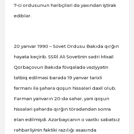
7-ci ordusunun hərbçiləri də yaxından iştirak
ediblər.
20 yanvar 1990 – Sovet Ordusu Bakıda qırğın
həyata keçirib. SSRİ Ali Sovetinin sədri Mixail
Qorbaçovun Bakıda fövqəladə vəziyyətin
tətbiq edilməsi barədə 19 yanvar tarixli
fərmanı ilə şəhərə qoşun hissələri daxil olub.
Fərman yanvarın 20-də səhər, yəni qoşun
hissələri şəhərdə qırğın törədəndən sonra
elan edilmişdi. Azərbaycanın o vaxtkı səbatsız
rəhbərliyinin faktiki razılığı əsasında