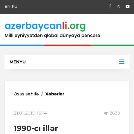
EN
RU
MENYU
Əsas səhifə
Xəbərlər
21.01.2015, 16:14
2639
1990-cı illər