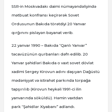
SSR-in Moskvadakı daimi nümayəndəliyində
mətbuat konfransı keçirərək Sovet
Ordusunun Bakıda törətdiyi 20 Yanvar
qırğınını pisləyən bəyanat verib.
22 yanvar 1990 – Bakıda “Qanlı Yanvar”
təcavüzünün qurbanları dəfn edilib. 20
Yanvar şəhidləri Bakıda o vaxt sovet dövlət
xadimi Sergey Kirovun adını daşıyan Dağüstü
mədəniyyət və istirahət parkında torpağa
tapşırılıb (Kirovun heykəli 1991-ci ilin
yanvarında söküldü). Həmin vaxtdan
park “Şəhidlər Xiyabanı” adlandı.