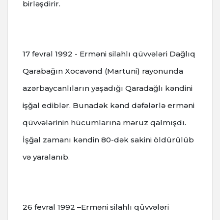
birləşdirir.
17 fevral 1992 - Erməni silahlı qüvvələri Dağlıq
Qarabağın Xocavənd (Martuni) rayonunda
azərbaycanlıların yaşadığı Qaradağlı kəndini
işğal ediblər. Bunadək kənd dəfələrlə erməni
qüvvələrinin hücumlarına məruz qalmışdı.
İşğal zamanı kəndin 80-dək sakini öldürülüb
və yaralanıb.
26 fevral 1992 –Erməni silahlı qüvvələri