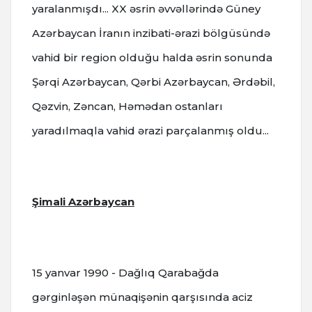
yaralanmışdı... XX əsrin əvvəllərində Güney
Azərbaycan İranın inzibati-ərazi bölgüsündə
vahid bir region olduğu halda əsrin sonunda
Şərqi Azərbaycan, Qərbi Azərbaycan, Ərdəbil,
Qəzvin, Zəncan, Həmədan ostanları
yaradılmaqla vahid ərazi parçalanmış oldu...
Şimali Azərbaycan
15 yanvar 1990 - Dağlıq Qarabağda
gərginləşən münaqişənin qarşısında aciz