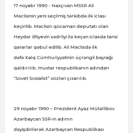
17 noyabr 1990 - Naxçıvan MSSR Ali
Məclisinin yeni seçilmiş tərkibdə ilk iclası
keçirilib. Məclisin qocaman deputatı olan
Heydər Əliyevin sədrliyi ilə keçən iclasda tarixi
qərarlar qəbul edilib. Ali Məclisdə ilk
dəfə Xalq Cümhuriyyətinin üçrəngli bayrağı
qaldırılıb, muxtar respublikanın adından
“Sovet Sosialist” sözləri çıxarılıb.
29 noyabr 1990 – Prezident Ayaz Mütəllibov
Azərbaycan SSR-in adının
dəyişdirilərək Azərbaycan Respublikası