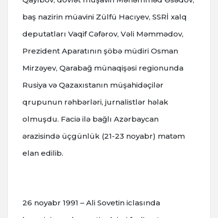
baş nazirin müavini Zülfü Hacıyev, SSRİ xalq
deputatları Vaqif Cəfərov, Vəli Məmmədov,
Prezident Aparatının şöbə müdiri Osman
Mirzəyev, Qarabağ münaqişəsi regionunda
Rusiya və Qazaxıstanın müşahidəçilər
qrupunun rəhbərləri, jurnalistlər həlak
olmuşdu. Faciə ilə bağlı Azərbaycan
ərazisində üçgünlük (21-23 noyabr) matəm
elan edilib.
26 noyabr 1991 – Ali Sovetin iclasında