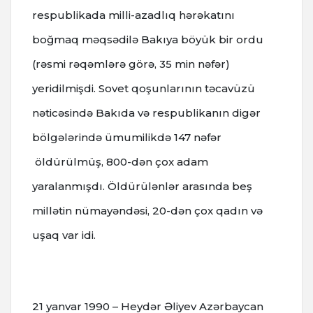
respublikada milli-azadlıq hərəkatını
boğmaq məqsədilə Bakıya böyük bir ordu
(rəsmi rəqəmlərə görə, 35 min nəfər)
yeridilmişdi. Sovet qoşunlarının təcavüzü
nəticəsində Bakıda və respublikanın digər
bölgələrində ümumilikdə 147 nəfər
öldürülmüş, 800-dən çox adam
yaralanmışdı. Öldürülənlər arasında beş
millətin nümayəndəsi, 20-dən çox qadın və
uşaq var idi.
21 yanvar 1990 – Heydər Əliyev Azərbaycan