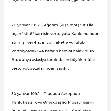
28 yanvar 1992 – Ağdam-Şuşa marşrutu ilə
uçan "Mİ-8" sərnişin vertolyotu Xankəndindən
atılmış "yer-hava" tipli raketlə vurulub.
Vertolyotdakı 44 nəfərin hamısı həlak olub.
Bu, dünya aviasiya tarixində ən böyük mülki
vertolyot qəzalarından sayılır.
30 yanvar 1992 – Praqada Avropada
Təhlükəsizlik və Əməkdaşlıq Müşavirəsinin
(1995-ci il yanvarın 1-dən ATƏT) üzvü olan