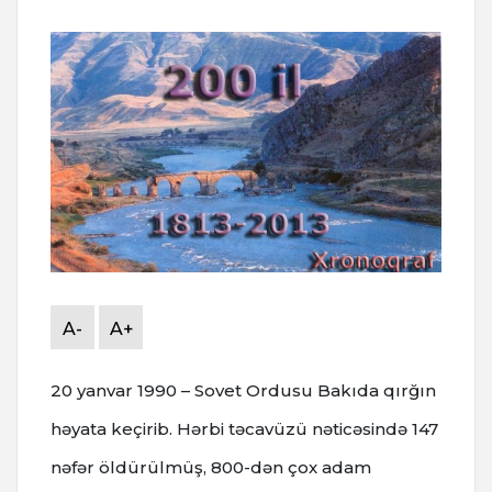
A-
A+
20 yanvar 1990 – Sovet Ordusu Bakıda qırğın
həyata keçirib. Hərbi təcavüzü nəticəsində 147
nəfər öldürülmüş, 800-dən çox adam