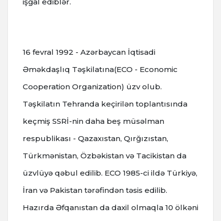
işğal ediblər.
16 fevral 1992 - Azərbaycan İqtisadi
Əməkdaşlıq Təşkilatına(ECO - Economic
Cooperation Organization) üzv olub.
Təşkilatın Tehranda keçirilən toplantısında
keçmiş SSRİ-nin daha beş müsəlman
respublikası - Qazaxıstan, Qırğızıstan,
Türkmənistan, Özbəkistan və Tacikistan da
üzvlüyə qəbul edilib. ECO 1985-ci ildə Türkiyə,
İran və Pakistan tərəfindən təsis edilib.
Hazırda Əfqanıstan da daxil olmaqla 10 ölkəni