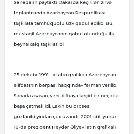
Seneqalın paytaxtı Dakarda keçirilən zirvə
toplantısında Azərbaycan Respublikası
təşkilata tamhüquqlu üzv qəbul edilib. Bu,
müstəqil Azərbaycanın qəbul olunduğu ilk
beynəlxalq təşkilat idi.
25 dekabr 1991 - «Latın qrafikalı Azərbaycan
əlifbasının bərpası haqqında» fərman verilib.
Sənədə əsasən, yeni əlifbaya keçid bir neçə ilə
başa çatmalı idi. Lakin bu proses
gözlənildiyindən çox uzandı. 2001-ci il iyunun
18-da prezident Heydər Əliyev latın qrafikalı