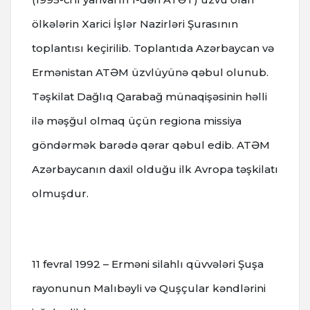
ölkələrin Xarici İşlər Nazirləri Şurasının
toplantısı keçirilib. Toplantıda Azərbaycan və
Ermənistan ATƏM üzvlüyünə qəbul olunub.
Təşkilat Dağlıq Qarabağ münaqişəsinin həlli
ilə məşğul olmaq üçün regiona missiya
göndərmək barədə qərar qəbul edib. ATƏM
Azərbaycanın daxil olduğu ilk Avropa təşkilatı
olmuşdur.
11 fevral 1992 – Erməni silahlı qüvvələri Şuşa
rayonunun Malıbəyli və Quşçular kəndlərini