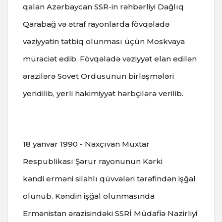
qalan Azərbaycan SSR-in rəhbərliyi Dağlıq
Qarabağ və ətraf rayonlarda fövqəladə
vəziyyətin tətbiq olunması üçün Moskvaya
müraciət edib. Fövqəladə vəziyyət elan edilən
ərazilərə Sovet Ordusunun birləşmələri
yeridilib, yerli hakimiyyət hərbçilərə verilib.
18 yanvar 1990 - Naxçıvan Muxtar
Respublikası Şərur rayonunun Kərki
kəndi erməni silahlı qüvvələri tərəfindən işğal
olunub. Kəndin işğal olunmasında
Ermənistan ərazisindəki SSRİ Müdafiə Nazirliyi