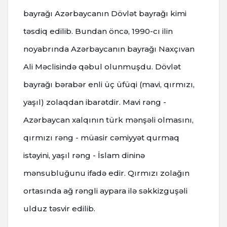
bayrağı Azərbaycanın Dövlət bayrağı kimi
təsdiq edilib. Bundan öncə, 1990-cı ilin
noyabrında Azərbaycanın bayrağı Naxçıvan
Ali Məclisində qəbul olunmuşdu. Dövlət
bayrağı bərabər enli üç üfüqi (mavi, qırmızı,
yaşıl) zolaqdan ibarətdir. Mavi rəng -
Azərbaycan xalqının türk mənşəli olmasını,
qırmızı rəng - müasir cəmiyyət qurmaq
istəyini, yaşıl rəng - İslam dininə
mənsubluğunu ifadə edir. Qırmızı zolağın
ortasında ağ rəngli aypara ilə səkkizguşəli
ulduz təsvir edilib.