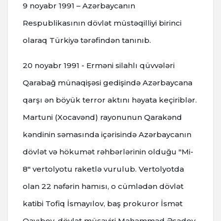
9 noyabr 1991 – Azərbaycanın
Respublikasının dövlət müstəqilliyi birinci
olaraq Türkiyə tərəfindən tanınıb.
20 noyabr 1991 - Erməni silahlı qüvvələri
Qarabağ münaqişəsi gedişində Azərbaycana
qarşı ən böyük terror aktını həyata keçiriblər.
Martuni (Xocavənd) rayonunun Qarakənd
kəndinin səmasında içərisində Azərbaycanın
dövlət və hökumət rəhbərlərinin olduğu "Mi-
8" vertolyotu raketlə vurulub. Vertolyotda
olan 22 nəfərin hamısı, o cümlədən dövlət
katibi Tofiq İsmayılov, baş prokuror İsmət
Qayıbov, dövlət müşaviri Məhəmməd Əsədov,