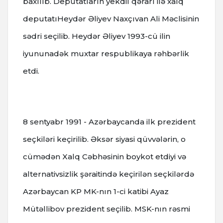
baxılıb. Deputatların yekdil qərarı ilə xalq
deputatıHeydər Əliyev Naxçıvan Ali Məclisinin
sədri seçilib. Heydər Əliyev 1993-cü ilin
iyununadək muxtar respublikaya rəhbərlik
etdi.
8 sentyabr 1991 - Azərbaycanda ilk prezident
seçkiləri keçirilib. Əksər siyasi qüvvələrin, o
cümədən Xalq Cəbhəsinin boykot etdiyi və
alternativsizlik şəraitində keçirilən seçkilərdə
Azərbaycan KP MK-nın 1-ci katibi Ayaz
Mütəllibov prezident seçilib. MSK-nın rəsmi