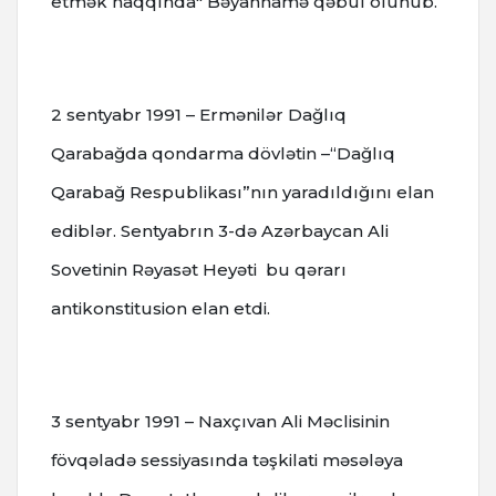
etmək haqqında" Bəyannamə qəbul olunub.
2 sentyabr 1991 – Ermənilər Dağlıq
Qarabağda qondarma dövlətin –“Dağlıq
Qarabağ Respublikası”nın yaradıldığını elan
ediblər. Sentyabrın 3-də Azərbaycan Ali
Sovetinin Rəyasət Heyəti bu qərarı
antikonstitusion elan etdi.
3 sentyabr 1991 – Naxçıvan Ali Məclisinin
fövqəladə sessiyasında təşkilati məsələya