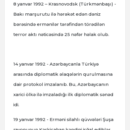
8 yanvar 1992 – Krasnovodsk (Türkmənbaşı) -
Bakı marşurutu ilə hərəkət edən dəniz
bərəsində ermənilər tərəfindən törədilən
terror aktı nəticəsində 25 nəfər həlak olub.
14 yanvar 1992 - Azərbaycanla Türkiyə
arasında diplomatik əlaqələrin qurulmasına
dair protokol imzalanıb. Bu, Azərbaycanın
xarici ölkə ilə imzaladığı ilk diplomatik sənəd
idi.
19 yanvar 1992 - Erməni silahlı qüvvələri Şuşa
rayonunun Kərkicahan kəndini işğal ediblər.