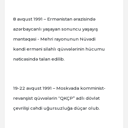
8 avqust 1991 – Ermənistan ərazisində
azərbaycanlı yaşayan sonuncu yaşayış
məntəqəsi - Mehri rayonunun Nüvədi
kəndi erməni silahlı qüvvələrinin hücumu
nəticəsində talan edilib.
19-22 avqust 1991 – Moskvada komminist-
revanşist qüvvələrin “QKÇP” adlı dövlət
çevrilişi cəhdi uğursuzluğa düçar olub.