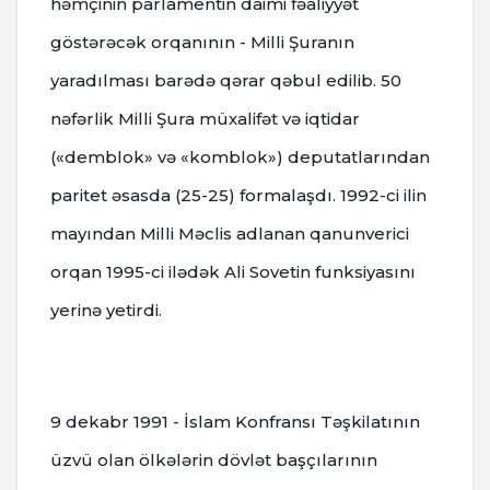
həmçinin parlamentin daimi fəaliyyət
göstərəcək orqanının - Milli Şuranın
yaradılması barədə qərar qəbul edilib. 50
nəfərlik Milli Şura müxalifət və iqtidar
(«demblok» və «komblok») deputatlarından
paritet əsasda (25-25) formalaşdı. 1992-ci ilin
mayından Milli Məclis adlanan qanunverici
orqan 1995-ci ilədək Ali Sovetin funksiyasını
yerinə yetirdi.
9 dekabr 1991 - İslam Konfransı Təşkilatının
üzvü olan ölkələrin dövlət başçılarının