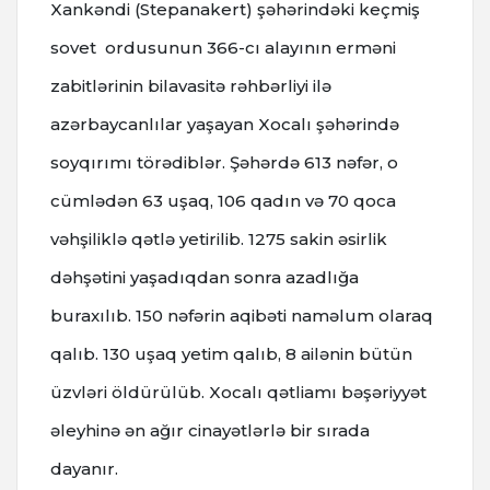
Xankəndi (Stepanakert) şəhərindəki keçmiş
sovet ordusunun 366-cı alayının erməni
zabitlərinin bilavasitə rəhbərliyi ilə
azərbaycanlılar yaşayan Xocalı şəhərində
soyqırımı törədiblər. Şəhərdə 613 nəfər, o
cümlədən 63 uşaq, 106 qadın və 70 qoca
vəhşiliklə qətlə yetirilib. 1275 sakin əsirlik
dəhşətini yaşadıqdan sonra azadlığa
buraxılıb. 150 nəfərin aqibəti naməlum olaraq
qalıb. 130 uşaq yetim qalıb, 8 ailənin bütün
üzvləri öldürülüb. Xocalı qətliamı bəşəriyyət
əleyhinə ən ağır cinayətlərlə bir sırada
dayanır.