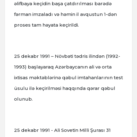
əlifbaya keçidin başa çatdırılması barədə
fərman imzaladı və həmin il avqustun 1-dən
proses tam həyata keçirildi.
25 dekabr 1991 – Növbəti tədris ilindən (1992-
1993) başlayaraq Azərbaycanın ali və orta
ixtisas məktəblərinə qəbul imtahanlarının test
üsulu ilə keçirilməsi haqqında qərar qəbul
olunub.
25 dekabr 1991 - Ali Sovetin Milli Şurası 31